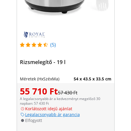
(5)
Rizsmelegítő - 19 l
Méretek (HxSzéxMa)
54 x 43.5 x 33.5 cm
55 710 Ft
57 430 Ft
A legalacsonyabb ár a kedvezményt megelőző 30
napban: 57 430 Ft
Korlátozott idejű ajánlat
Legalacsonyabb ár garancia
Elfogyott