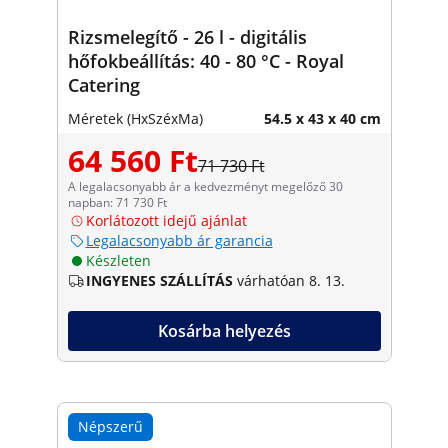
Rizsmelegítő - 26 l - digitális
hőfokbeállítás: 40 - 80 °C - Royal
Catering
Méretek (HxSzéxMa)
54.5 x 43 x 40 cm
64 560 Ft
71 730 Ft
A legalacsonyabb ár a kedvezményt megelőző 30
napban: 71 730 Ft
Korlátozott idejű ajánlat
Legalacsonyabb ár garancia
Készleten
INGYENES SZÁLLÍTÁS
várhatóan 8. 13.
Kosárba helyezés
Népszerű