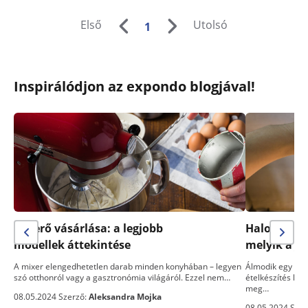
Első
Utolsó
1
Inspirálódjon az expondo blogjával!
Keverő vásárlása: a legjobb
Halogén sü
modellek áttekintése
melyik a j
A mixer elengedhetetlen darab minden konyhában – legyen
Álmodik egy telj
szó otthonról vagy a gasztronómia világáról. Ezzel nem…
ételkészítés kön
meg…
08.05.2024 Szerző:
Aleksandra Mojka
08.05.2024 Szer