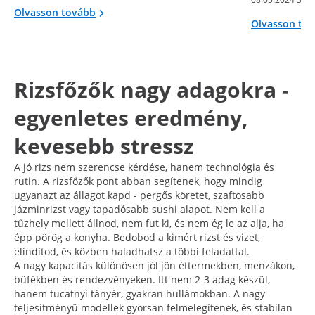
Olvasson tovább
Olvasson to
Rizsfőzők nagy adagokra -
egyenletes eredmény,
kevesebb stressz
A jó rizs nem szerencse kérdése, hanem technológia és
rutin. A rizsfőzők pont abban segítenek, hogy mindig
ugyanazt az állagot kapd - pergős köretet, szaftosabb
jázminrizst vagy tapadósabb sushi alapot. Nem kell a
tűzhely mellett állnod, nem fut ki, és nem ég le az alja, ha
épp pörög a konyha. Bedobod a kimért rizst és vizet,
elindítod, és közben haladhatsz a többi feladattal.
A nagy kapacitás különösen jól jön éttermekben, menzákon,
büfékben és rendezvényeken. Itt nem 2-3 adag készül,
hanem tucatnyi tányér, gyakran hullámokban. A nagy
teljesítményű modellek gyorsan felmelegítenek, és stabilan