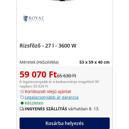
Rizsfőző - 27 l - 3600 W
Méretek (HxSzéxMa)
53 x 59 x 40 cm
59 070 Ft
65 630 Ft
A legalacsonyabb ár a kedvezményt megelőző 30
napban: 65 626 Ft
Korlátozott idejű ajánlat
Legalacsonyabb ár garancia
Készleten
INGYENES SZÁLLÍTÁS
várhatóan 8. 13.
Kosárba helyezés