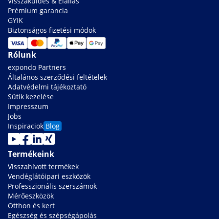
Visszaküldés & Elállás
Prémium garancia
GYIK
Biztonságos fizetési módok
Rólunk
expondo Partners
Általános szerződési feltételek
Adatvédelmi tájékoztató
Sütik kezelése
Impresszum
Jobs
Inspiraciok
Blog
Termékeink
Visszahívott termékek
Vendéglátóipari eszközök
Professzionális szerszámok
Mérőeszközök
Otthon és kert
Egészség és szépségápolás