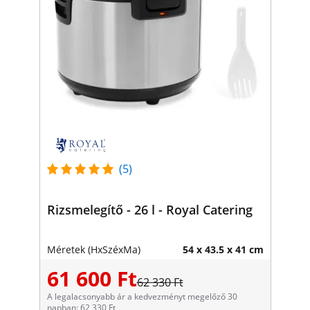
(5)
Rizsmelegítő - 26 l - Royal Catering
Méretek (HxSzéxMa)
54 x 43.5 x 41 cm
61 600 Ft
62 330 Ft
A legalacsonyabb ár a kedvezményt megelőző 30
napban: 62 330 Ft