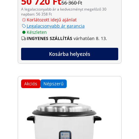
50 720 Ft
56 360 Ft
A legalacsonyabb ár a kedvezményt megelőző 30
napban: 56 358 Ft
Korlátozott idejű ajánlat
Legalacsonyabb ár garancia
Készleten
INGYENES SZÁLLÍTÁS
várhatóan 8. 13.
Kosárba helyezés
Akciós
Népszerű