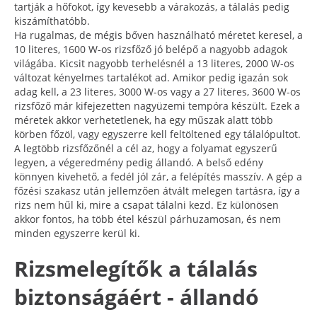
tartják a hőfokot, így kevesebb a várakozás, a tálalás pedig
kiszámíthatóbb.
Ha rugalmas, de mégis bőven használható méretet keresel, a
10 literes, 1600 W-os rizsfőző jó belépő a nagyobb adagok
világába. Kicsit nagyobb terhelésnél a 13 literes, 2000 W-os
változat kényelmes tartalékot ad. Amikor pedig igazán sok
adag kell, a 23 literes, 3000 W-os vagy a 27 literes, 3600 W-os
rizsfőző már kifejezetten nagyüzemi tempóra készült. Ezek a
méretek akkor verhetetlenek, ha egy műszak alatt több
körben főzöl, vagy egyszerre kell feltöltened egy tálalópultot.
A legtöbb rizsfőzőnél a cél az, hogy a folyamat egyszerű
legyen, a végeredmény pedig állandó. A belső edény
könnyen kivehető, a fedél jól zár, a felépítés masszív. A gép a
főzési szakasz után jellemzően átvált melegen tartásra, így a
rizs nem hűl ki, mire a csapat tálalni kezd. Ez különösen
akkor fontos, ha több étel készül párhuzamosan, és nem
minden egyszerre kerül ki.
Rizsmelegítők a tálalás
biztonságáért - állandó