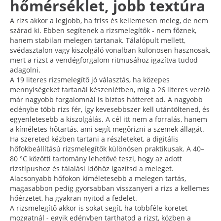
hőmérséklet, jobb textúra
A rizs akkor a legjobb, ha friss és kellemesen meleg, de nem
szárad ki. Ebben segítenek a rizsmelegítők - nem főznek,
hanem stabilan melegen tartanak. Tálalópult mellett,
svédasztalon vagy kiszolgáló vonalban különösen hasznosak,
mert a rizst a vendégforgalom ritmusához igazítva tudod
adagolni.
A 19 literes rizsmelegítő jó választás, ha közepes
mennyiségeket tartanál készenlétben, míg a 26 literes verzió
már nagyobb forgalomnál is biztos hátteret ad. A nagyobb
edénybe több rizs fér, így kevesebbszer kell utántöltened, és
egyenletesebb a kiszolgálás. A cél itt nem a forralás, hanem
a kíméletes hőtartás, ami segít megőrizni a szemek állagát.
Ha szereted kézben tartani a részleteket, a digitális
hőfokbeállítású rizsmelegítők különösen praktikusak. A 40–
80 °C közötti tartomány lehetővé teszi, hogy az adott
rizstípushoz és tálalási időhöz igazítsd a meleget.
Alacsonyabb hőfokon kíméletesebb a melegen tartás,
magasabbon pedig gyorsabban visszanyeri a rizs a kellemes
hőérzetet, ha gyakran nyitod a fedelet.
A rizsmelegítő akkor is sokat segít, ha többféle köretet
mozgatnál - egyik edényben tarthatod a rizst, közben a