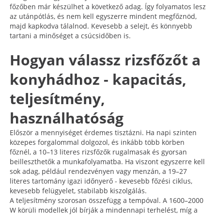
főzőben már készülhet a következő adag. Így folyamatos lesz
az utánpótlás, és nem kell egyszerre mindent megfőznöd,
majd kapkodva tálalnod. Kevesebb a selejt, és könnyebb
tartani a minőséget a csúcsidőben is.
Hogyan válassz rizsfőzőt a
konyhádhoz - kapacitás,
teljesítmény,
használhatóság
Először a mennyiséget érdemes tisztázni. Ha napi szinten
közepes forgalommal dolgozol, és inkább több körben
főznél, a 10–13 literes rizsfőzők rugalmasak és gyorsan
beilleszthetők a munkafolyamatba. Ha viszont egyszerre kell
sok adag, például rendezvényen vagy menzán, a 19–27
literes tartomány igazi időnyerő - kevesebb főzési ciklus,
kevesebb felügyelet, stabilabb kiszolgálás.
A teljesítmény szorosan összefügg a tempóval. A 1600–2000
W körüli modellek jól bírják a mindennapi terhelést, míg a