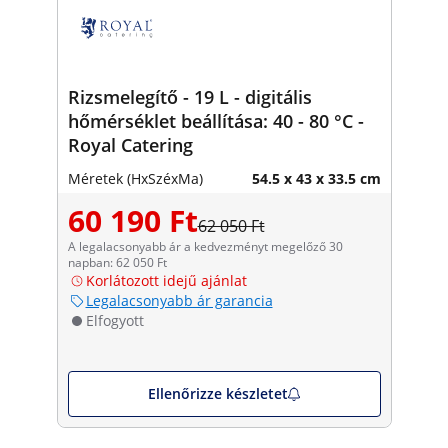
Rizsmelegítő - 19 L - digitális
hőmérséklet beállítása: 40 - 80 °C -
Royal Catering
Méretek (HxSzéxMa)
54.5 x 43 x 33.5 cm
60 190 Ft
62 050 Ft
A legalacsonyabb ár a kedvezményt megelőző 30
napban: 62 050 Ft
Korlátozott idejű ajánlat
Legalacsonyabb ár garancia
Elfogyott
Ellenőrizze készletet