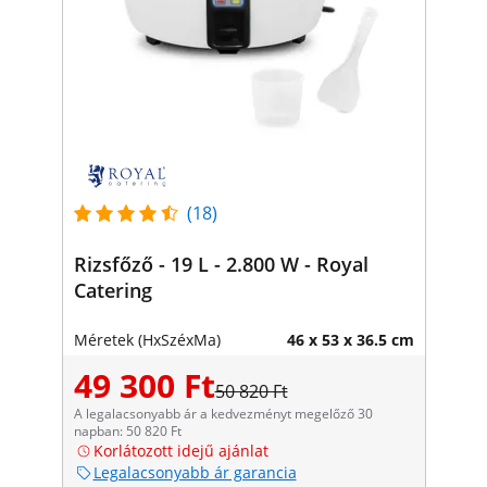
(18)
Rizsfőző - 19 L - 2.800 W - Royal
Catering
Méretek (HxSzéxMa)
46 x 53 x 36.5 cm
49 300 Ft
50 820 Ft
A legalacsonyabb ár a kedvezményt megelőző 30
napban: 50 820 Ft
Korlátozott idejű ajánlat
Legalacsonyabb ár garancia