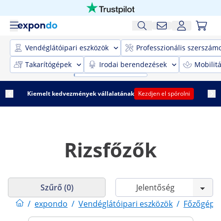
Vendéglátóipari eszközök
Professzionális szerszám
Takarítógépek
Irodai berendezések
Mobilit
Kiemelt kedvezmények vállalatának
Kezdjen el spórolni
Rizsfőzők
Szűrő (0)
/
expondo
/
Vendéglátóipari eszközök
/
Főzőgépe