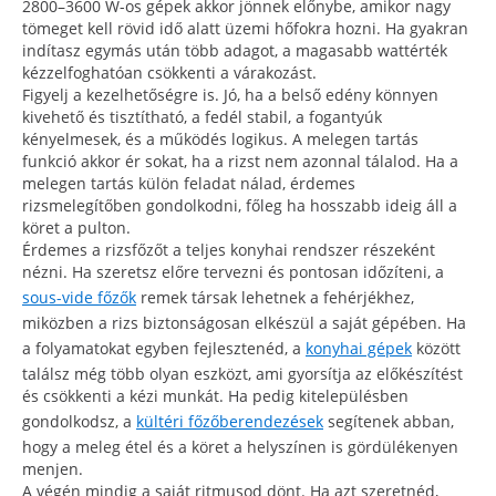
2800–3600 W-os gépek akkor jönnek előnybe, amikor nagy
tömeget kell rövid idő alatt üzemi hőfokra hozni. Ha gyakran
indítasz egymás után több adagot, a magasabb wattérték
kézzelfoghatóan csökkenti a várakozást.
Figyelj a kezelhetőségre is. Jó, ha a belső edény könnyen
kivehető és tisztítható, a fedél stabil, a fogantyúk
kényelmesek, és a működés logikus. A melegen tartás
funkció akkor ér sokat, ha a rizst nem azonnal tálalod. Ha a
melegen tartás külön feladat nálad, érdemes
rizsmelegítőben gondolkodni, főleg ha hosszabb ideig áll a
köret a pulton.
Érdemes a rizsfőzőt a teljes konyhai rendszer részeként
nézni. Ha szeretsz előre tervezni és pontosan időzíteni, a
sous-vide főzők
remek társak lehetnek a fehérjékhez,
miközben a rizs biztonságosan elkészül a saját gépében. Ha
a folyamatokat egyben fejlesztenéd, a
konyhai gépek
között
találsz még több olyan eszközt, ami gyorsítja az előkészítést
és csökkenti a kézi munkát. Ha pedig kitelepülésben
gondolkodsz, a
kültéri főzőberendezések
segítenek abban,
hogy a meleg étel és a köret a helyszínen is gördülékenyen
menjen.
A végén mindig a saját ritmusod dönt. Ha azt szeretnéd,