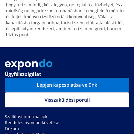
hogy a rizs mindig kész legyen, ne foglalja a tűzhelyet, és a
minőség ne ingadozzon a rohanásban, a megfelelő méretű
és teljesítményű rizsfőző óriási könnyebbség. Válassz
kapacitást a forgalmadhoz, tartsd szem előtt a tálalási időt,
és építs olyan rendszert, amiben a rizs nem gond, hanem
biztos pont.
Ügyfélszolgálat
Lépjen kapcsolatba velünk
Visszaküldési portál
Szállítási információk
Rendelés nyomon követése
Fiókom