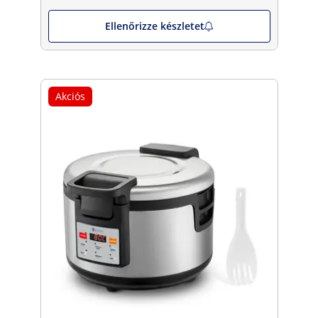
Ellenőrizze készletet
Akciós