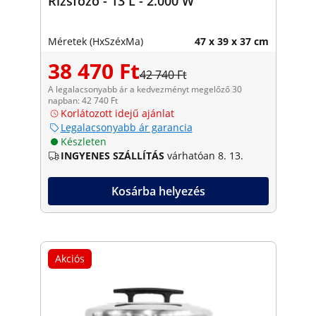
Rizsfőző - 13 L - 2.000 W
Méretek (HxSzéxMa)
47 x 39 x 37 cm
38 470 Ft
42 740 Ft
A legalacsonyabb ár a kedvezményt megelőző 30
napban: 42 740 Ft
Korlátozott idejű ajánlat
Legalacsonyabb ár garancia
Készleten
INGYENES SZÁLLÍTÁS
várhatóan 8. 13.
Kosárba helyezés
Akciós