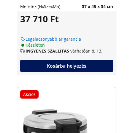
Méretek (HxSzéxMa)
37 x 45 x 34 cm
37 710 Ft
Legalacsonyabb ár garancia
Készleten
INGYENES SZÁLLÍTÁS
várhatóan 8. 13.
Kosárba helyezés
Akciós