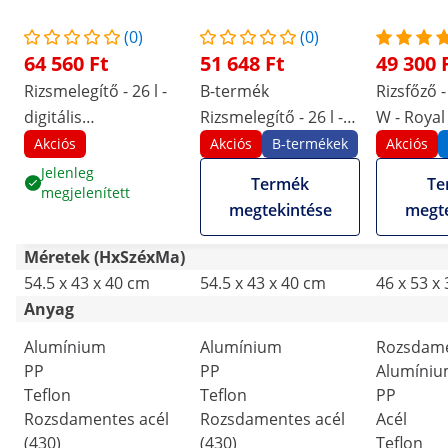
(0)
(0)
64 560 Ft
51 648 Ft
49 300 
Rizsmelegítő - 26 l -
B-termék
Rizsfőző -
digitális
Rizsmelegítő - 26 l -
W - Royal
hőfokbeállítás: 40 -
digitális
Akciós
Akciós
B-termékek
Akciós
80 °C - Royal
hőfokbeállítás: 40 -
Jelenleg
Termék
Te
megjelenített
Catering
80 °C - Royal
megtekintése
megte
Catering
Méretek (HxSzéxMa)
54.5 x 43 x 40 cm
54.5 x 43 x 40 cm
46 x 53 x
Anyag
Alumínium
Alumínium
Rozsdame
PP
PP
Alumíni
Teflon
Teflon
PP
Rozsdamentes acél
Rozsdamentes acél
Acél
(430)
(430)
Teflon