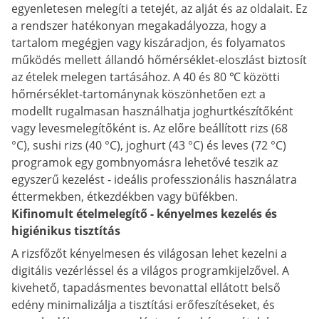
egyenletesen melegíti a tetejét, az alját és az oldalait. Ez
a rendszer hatékonyan megakadályozza, hogy a
tartalom megégjen vagy kiszáradjon, és folyamatos
működés mellett állandó hőmérséklet-eloszlást biztosít
az ételek melegen tartásához. A 40 és 80 ℃ közötti
hőmérséklet-tartománynak köszönhetően ezt a
modellt rugalmasan használhatja joghurtkészítőként
vagy levesmelegítőként is. Az előre beállított rizs (68
°C), sushi rizs (40 °C), joghurt (43 °C) és leves (72 °C)
programok egy gombnyomásra lehetővé teszik az
egyszerű kezelést - ideális professzionális használatra
éttermekben, étkezdékben vagy büfékben.
Kifinomult ételmelegítő - kényelmes kezelés és
higiénikus tisztítás
A rizsfőzőt kényelmesen és világosan lehet kezelni a
digitális vezérléssel és a világos programkijelzővel. A
kivehető, tapadásmentes bevonattal ellátott belső
edény minimalizálja a tisztítási erőfeszítéseket, és