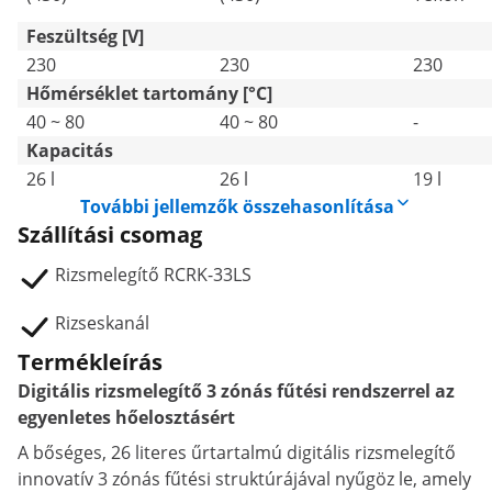
Feszültség [V]
230
230
230
Hőmérséklet tartomány [°C]
40 ~ 80
40 ~ 80
-
Kapacitás
26 l
26 l
19 l
További jellemzők összehasonlítása
Szállítási csomag
Rizsmelegítő RCRK-33LS
Rizseskanál
Termékleírás
Digitális rizsmelegítő 3 zónás fűtési rendszerrel az
egyenletes hőelosztásért
A bőséges, 26 literes űrtartalmú digitális rizsmelegítő
innovatív 3 zónás fűtési struktúrájával nyűgöz le, amely