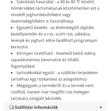
Sokoldalú használat - a 40 és 80 ℃ közötti
hőmérséklet-tartománynak köszönhetően ezt a
modellt joghurtkészítőként vagy
levesmelegítőként is használhatja.
Egyszerű kezelés - az ételmelegítő digitális
kezelőpanelén és a rizs, sushi rizs, zabkása,
levesek és joghurt előre beállított programjain
keresztül.
Könnyen tisztítható - kivehető belső edény
tapadásmentes bevonattal és hőálló
fogantyúkkal
tartozékokkal együtt - a szállítási terjedelem
tartalmaz egy rizskanalat az adagoláshoz
Megjegyzés a termékről: Ez a termék nem
rizsfőző, hanem már megfőtt rizs melegen
tartására szolgáló készülék.
Szállítási információk