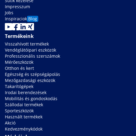
Sütik kezelése
Impresszum
Jobs
Inspiraciok
Blog
Termékeink
Visszahívott termékek
Vendéglátóipari eszközök
Professzionális szerszámok
Mérőeszközök
Otthon és kert
Egészség és szépségápolás
Mezőgazdasági eszközök
Takarítógépek
Irodai berendezések
Mobilitás és gondoskodás
Szállodai termékek
Sporteszközök
Használt termékek
Akció
Kedvezménykódok