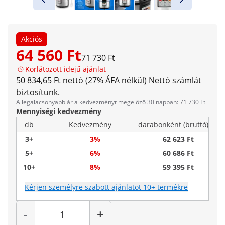
Akciós
64 560 Ft
71 730 Ft
Korlátozott idejű ajánlat
50 834,65 Ft nettó (27% ÁFA nélkül)
Nettó számlát
biztosítunk.
A legalacsonyabb ár a kedvezményt megelőző 30 napban: 71 730 Ft
Mennyiségi kedvezmény
db
Kedvezmény
darabonként (bruttó)
3+
3%
62 623 Ft
5+
6%
60 686 Ft
10+
8%
59 395 Ft
Kérjen személyre szabott ajánlatot 10+ termékre
Mennyiség
-
+