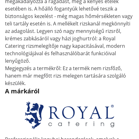
megakadályozza a ragadást, még a kényes ételek
esetében is. A hőálló fogantyúk lehetővé teszik a
biztonságos kezelést - még magas hőmérsékleten vagy
teli tartály esetén is. A mellékelt rizskanál megkönnyíti
az adagolást. Legyen szó nagy mennyiségű rizsről,
krémes zabkásáról vagy házi joghurtról: a Royal
Catering rizsmelegítője nagy kapacitásával, modern
technológiájával és felhasználóbarát funkcióival
lenyűgöző.
Megjegyzés a termékről: Ez a termék nem rizsfőző,
hanem már megfőtt rizs melegen tartására szolgáló
készülék.
A márkáról