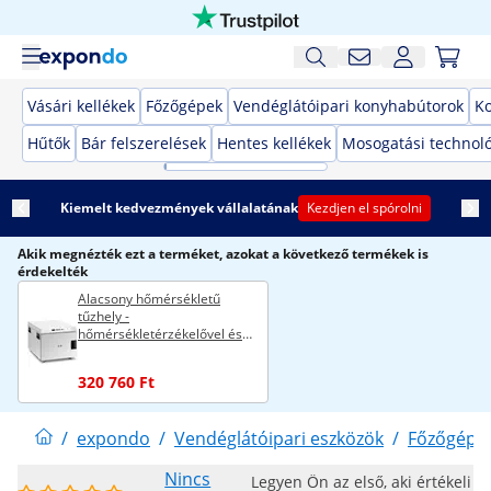
Vásári kellékek
Főzőgépek
Vendéglátóipari konyhabútorok
K
Hűtők
Bár felszerelések
Hentes kellékek
Mosogatási technol
Kiemelt kedvezmények vállalatának
Kezdjen el spórolni
Akik megnézték ezt a terméket, azokat a következő termékek is
érdekelték
Alacsony hőmérsékletű
tűzhely -
hőmérsékletérzékelővel és
időzítővel - GN 1/1 - Royal
Catering
320 760 Ft
/
expondo
/
Vendéglátóipari eszközök
/
Főzőgépe
Nincs
Legyen Ön az első, aki értékeli