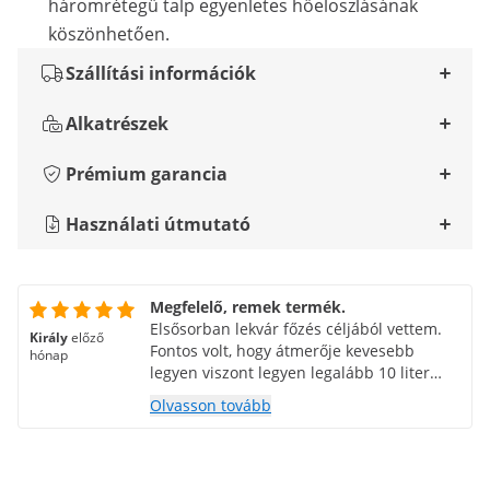
háromrétegű talp egyenletes hőeloszlásának
köszönhetően.
Szállítási információk
Alkatrészek
Prémium garancia
Használati útmutató
Megfelelő, remek termék.
Elsősorban lekvár főzés céljából vettem.
Király
előző
Fontos volt, hogy átmerője kevesebb
hónap
legyen viszont legyen legalább 10 liter
feletti űrtartalmú és indukciós. Az első
Olvasson tovább
teszt megvolt: a baracklekvár nem ragadt
le, remekül funkcionált. Ami feltűnt, hogy
amíg az edény fel nem melegedett, furcsa
rezonáló hang hallatszott, mikor