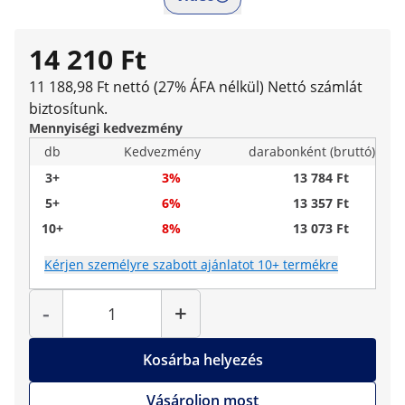
14 210 Ft
11 188,98 Ft nettó (27% ÁFA nélkül)
Nettó számlát
biztosítunk.
Mennyiségi kedvezmény
db
Kedvezmény
darabonként (bruttó)
3+
3%
13 784 Ft
5+
6%
13 357 Ft
10+
8%
13 073 Ft
Kérjen személyre szabott ajánlatot 10+ termékre
Mennyiség
-
+
Kosárba helyezés
Vásároljon most