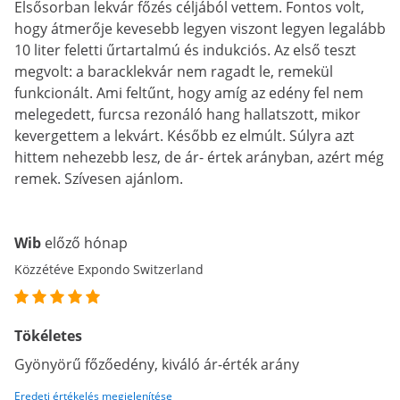
Elsősorban lekvár főzés céljából vettem. Fontos volt,
hogy átmerője kevesebb legyen viszont legyen legalább
10 liter feletti űrtartalmú és indukciós. Az első teszt
megvolt: a baracklekvár nem ragadt le, remekül
funkcionált. Ami feltűnt, hogy amíg az edény fel nem
melegedett, furcsa rezonáló hang hallatszott, mikor
kevergettem a lekvárt. Később ez elmúlt. Súlyra azt
hittem nehezebb lesz, de ár- értek arányban, azért még
remek. Szívesen ajánlom.
Wib
előző hónap
Közzétéve Expondo Switzerland
Tökéletes
Gyönyörű főzőedény, kiváló ár-érték arány
Eredeti értékelés megjelenítése