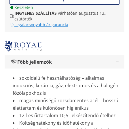
Készleten
INGYENES SZÁLLÍTÁS
várhatóan augusztus 13.,
csütörtök
Legalacsonyabb ár garancia
Főbb jellemzők
sokoldalú felhasználhatóság – alkalmas
indukciós, kerámia, gáz, elektromos és a halogén
főzőlapokhoz is
magas minőségű rozsdamentes acél – hosszú
élettartam és különösen higiénikus
12 l-es űrtartalom 10,5 l elkészítendő ételhez
Költséghatékony és időhatékony a