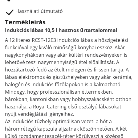
Használati útmutató
Termékleírás
Indukciós lábas 10,5 l hasznos űrtartalommal
A 12 literes RCST-12E3 indukciós lábas a hőszigetelési
funkcióval egy kiváló minőségű konyhai eszköz. Akár
nagykonyhákban vagy akár kültéri rendezvényeken is
lehetővé teszi nagymennyiségű étel előállítását. A
hozzátartozó fedő az ételt melegen és frissen tartja. A
lábas elektromos és gáztűzhelyeken vagy akár kerámia,
halogén és indukciós főzőlapokon is alkalmazható.
Mindegy, hogy professzionálisan éttermekben,
bárokban, kantonikban vagy hobbyszakácsként otthon
használja, a Royal Catering első osztályú lábasokat
nyújt vendéglátási igényeihez.
Az indukciós tűzhely optimálisan vezeti a hőt a
háromrétegű kapszula aljzatnak köszönhetően. A két
külső rozsdamentesacél-réteg körülveszi a középső