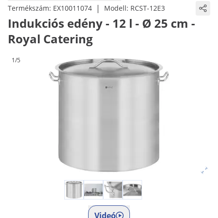
|
Termékszám:
EX10011074
Modell:
RCST-12E3
Indukciós edény - 12 l - Ø 25 cm -
Royal Catering
1/5
Videó