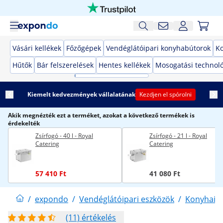
Vásári kellékek
Főzőgépek
Vendéglátóipari konyhabútorok
K
Hűtők
Bár felszerelések
Hentes kellékek
Mosogatási technol
Kiemelt kedvezmények vállalatának
Kezdjen el spórolni
Akik megnézték ezt a terméket, azokat a következő termékek is
érdekelték
Zsírfogó - 40 l - Royal
Zsírfogó - 21 l - Royal
Catering
Catering
57 410 Ft
41 080 Ft
/
expondo
/
Vendéglátóipari eszközök
/
Konyhai 
(11) értékelés