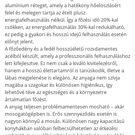
alumínium réteget, amely a hatékony hőeloszlásért
felel és melegen tartja az ételt plusz
energiafelhasználás nélkül. Így a főzési idő 20%-kal
csökken, az energiafelhasználás 30%-kal redukálható,
ez pedig a gyakori és hosszú idejű felhasználás esetén
előnyt jelent.
A főzőedény és a fedél hosszúéletű rozsdamentes
acélból készült, amely a professzionális felhasználáshoz
lett kifejlesztve. Ez nem csak a kiváló kivitelezésről,
hanem a hosszú élettartamról is tanúskodik, illetve a
lábas megjelenése is elegáns. Az anyaga nem szívja
magába a szagokat és különösen higiénikus, így
lehetővé téve az egészséges és a környezetre
ártalmatlan főzést.
A anyag teljesen problémamentesen mosható – akár
mosogatógépben is. Erős szennyeződés esetén is
nagyon könnyű a mosás. Különösen nagy kapacitású
konyhákban valóban felbecsülhetetlen az étkezési