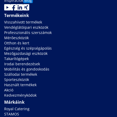
Inspiraciok
Blog
Termékeink
Visszahívott termékek
Vendéglátóipari eszközök
Professzionális szerszámok
Mérőeszközök
Otthon és kert
Egészség és szépségápolás
Mezőgazdasági eszközök
Takarítógépek
Irodai berendezések
Mobilitás és gondoskodás
Szállodai termékek
Sporteszközök
Használt termékek
Akció
Kedvezménykódok
Márkáink
Royal Catering
STAMOS