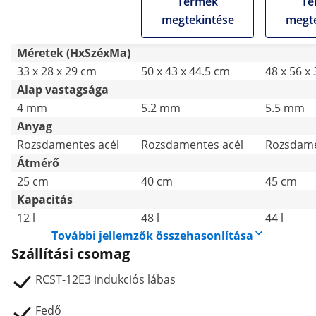
Termék
Te
megtekintése
megte
Méretek (HxSzéxMa)
33 x 28 x 29 cm
50 x 43 x 44.5 cm
48 x 56 x
Alap vastagsága
4 mm
5.2 mm
5.5 mm
Anyag
Rozsdamentes acél
Rozsdamentes acél
Rozsdame
Átmérő
25 cm
40 cm
45 cm
Kapacitás
12 l
48 l
44 l
További jellemzők összehasonlítása
Szállítási csomag
RCST-12E3 indukciós lábas
Fedő