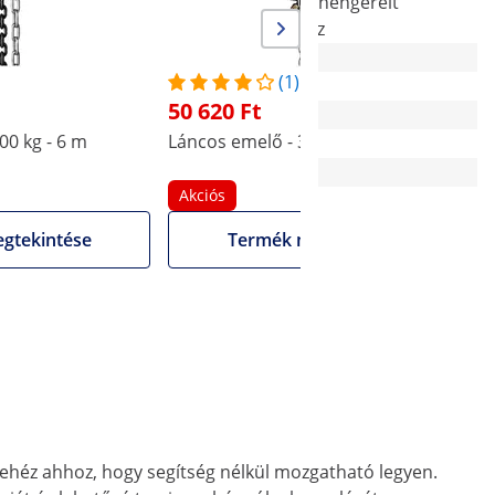
Hidegen hengerelt
Hidegen hengerelt
fémlemez
fémlemez
(1)
1/8
1/8
50 620 Ft
00 kg - 6 m
Láncos emelő - 3000 kg - 5000 m
L
230 mm
210 mm
Akciós
0.176 m
175 m
gtekintése
Termék megtekintése
 nehéz ahhoz, hogy segítség nélkül mozgatható legyen.