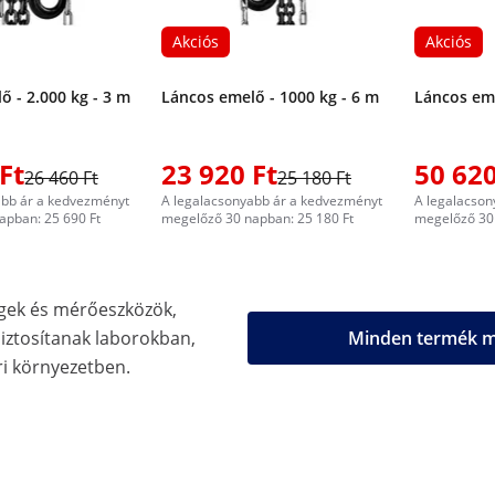
Akciós
Akciós
ő - 2.000 kg - 3 m
Láncos emelő - 1000 kg - 6 m
Láncos eme
Ft
23 920 Ft
50 620
26 460 Ft
25 180 Ft
abb ár a kedvezményt
A legalacsonyabb ár a kedvezményt
A legalacson
apban: 25 690 Ft
megelőző 30 napban: 25 180 Ft
megelőző 30 
gek és mérőeszközök,
biztosítanak laborokban,
Minden termék me
i környezetben.