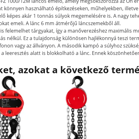
S-FZ 1000/12M láncos emelő, amely megsokszorozza az Ön erej
könnyen használható építkezéseken, műhelyekben, illetve 
ő képes akár 1 tonnás súlyok megemelésére is. A nagy teherb
lyokat emeli. A lánc 6 mm átmérőjű láncszemekből áll.
is felemelhet tárgyakat, így a manőverezéshez maximális mo
 nélkül. Ez a tulajdonság különösen hajlékonnyá teszi ter
onon vagy az állványon. A második kampó a súlyhoz szüksége
a leeresztés alatt is blokkolható a lánc. Ennek köszönhetőe
et, azokat a következő termé