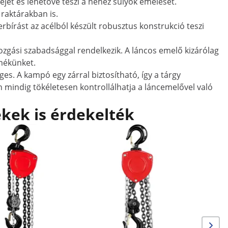
ét és lehetővé teszi a nehéz súlyok emelését.
raktárakban is.
írást az acélból készült robusztus konstrukció teszi
zgási szabadsággal rendelkezik. A láncos emelő kizárólag
mékünket.
s. A kampó egy zárral biztosítható, így a tárgy
n mindig tökéletesen kontrollálhatja a láncemelővel való
kek is érdekelték
Láncos em