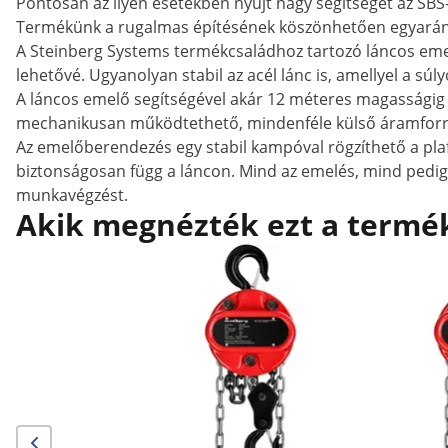
Pontosan az ilyen esetekben nyújt nagy segítséget az SB
Termékünk a rugalmas építésének köszönhetően egyaránt 
A Steinberg Systems termékcsaládhoz tartozó láncos emel
lehetővé. Ugyanolyan stabil az acél lánc is, amellyel a sú
A láncos emelő segítségével akár 12 méteres magasságig 
mechanikusan működtethető, mindenféle külső áramforrás
Az emelőberendezés egy stabil kampóval rögzíthető a plaf
biztonságosan függ a láncon. Mind az emelés, mind pedig 
munkavégzést.
Akik megnézték ezt a termék