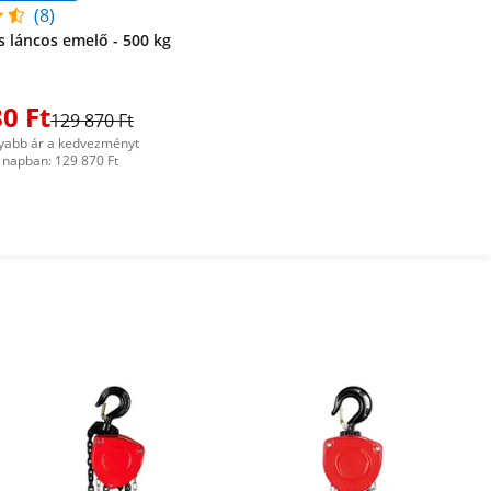
(8)
 láncos emelő - 500 kg
0 Ft
129 870 Ft
yabb ár a kedvezményt
napban: 129 870 Ft