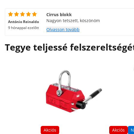
Cirrus blokk
Nagyon tetszett, köszönöm
António Reinaldo
9 hónappal ezelőtt
Olvasson tovább
Tegye teljessé felszereltségé
Akciós
Akciós
N