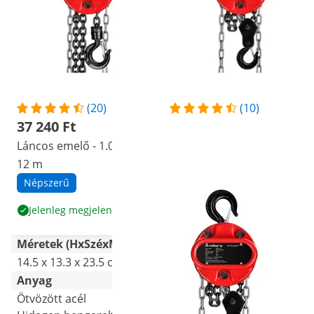
(20)
(10)
37 240 Ft
35 780 Ft
Láncos emelő - 1.000 kg -
Láncos emelő - 3.000 kg - 3
12 m
m
Népszerű
Akciós
Jelenleg megjelenített
Termék megtekintése
Méretek (HxSzéxMa)
14.5 x 13.3 x 23.5 cm
31 x 18 x 14.5 cm
Anyag
Ötvözött acél
Ötvözött acél