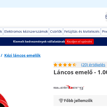
ek
Elektromos kéziszerszámok
Csörlők
Felújítás és kivitelezés
Pn
Kiemelt kedvezmények vállalatának
Kezdjen el spórolni
/
Kézi láncos emelők
(20) értékelés
Láncos emelő - 1.0
Főbb jellemzők