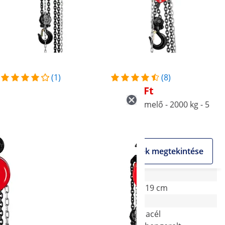
(1)
(8)
50 620 Ft
32 490 Ft
Láncos emelő - 3000 kg -
Láncos emelő - 2000 kg - 5
5000 m
m
Akciós
Akciós
Termék megtekintése
Termék megtekintése
517 x 18 x 19 cm
30 x 18 x 19 cm
Ötvözött acél
Ötvözött acél