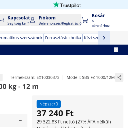
Kosár
Kapcsolat
Fiókom
A
Segítség kell?
Bejelentkezés/Regisztráció
pénztárhoz
eumatikus szerszámok
Forrasztástechnika
Kézi szerszámok
Gyár
|
Termékszám:
EX10030373
Modell:
SBS-FZ 1000/12M
00 kg - 12 m
Népszerű
37 240 Ft
29 322,83 Ft nettó (27% ÁFA nélkül)