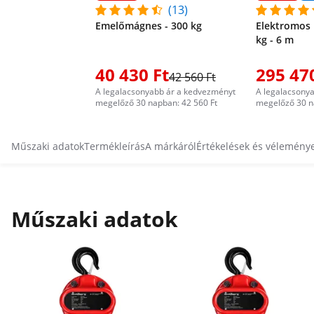
(13)
Emelőmágnes - 300 kg
Elektromos 
kg - 6 m
40 430 Ft
295 47
42 560 Ft
A legalacsonyabb ár a kedvezményt
A legalacsony
megelőző 30 napban: 42 560 Ft
megelőző 30 n
Műszaki adatok
Termékleírás
A márkáról
Értékelések és vélemény
Műszaki adatok