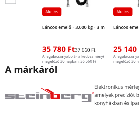
Akciós
Akciós
Láncos emelő - 3.000 kg - 3 m
Láncos emel
35 780 Ft
25 140 
37 660 Ft
A legalacsonyabb ár a kedvezményt
A legalacsony
megelőző 30 napban: 36 560 Ft
megelőző 30 n
A márkáról
Elektronikus mérle
amelyek precíziót 
konyhákban és ipar