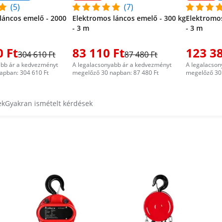
(5)
(7)
láncos emelő - 2000
Elektromos láncos emelő - 300 kg
Elektromos
- 3 m
- 3 m
0 Ft
83 110 Ft
123 38
304 610 Ft
87 480 Ft
abb ár a kedvezményt
A legalacsonyabb ár a kedvezményt
A legalacson
apban: 304 610 Ft
megelőző 30 napban: 87 480 Ft
megelőző 30 
ek
Gyakran ismételt kérdések