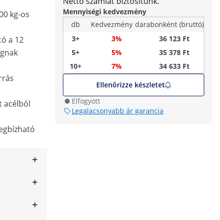
Nettó számlát biztosítunk.
Mennyiségi kedvezmény
00 kg-os
db
Kedvezmény
darabonként (bruttó)
3+
3%
36 123 Ft
ó a 12
ágnak
5+
5%
35 378 Ft
10+
7%
34 633 Ft
rrás
Ellenőrizze készletet
Elfogyott
t acélból
Legalacsonyabb ár garancia
egbízható