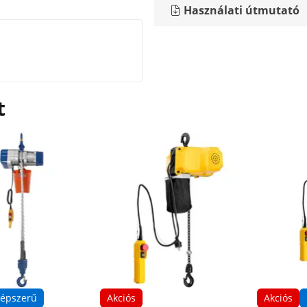
Használati útmutató
t
épszerű
Akciós
Akciós