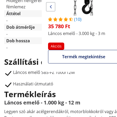
Hidegen hengerelt
Hidegen hengerelt
fémlemez
fémlemez
Áttétel
(10)
-
-
35 780 Ft
Dob átmérője
Láncos emelő - 3.000 kg - 3 m
-
-
Dob hossza
Akciós
-
-
Termék megtekintése
Szállítási csomag
Láncos emelő SBS-FZ 1000/12M
Használati útmutató
Termékleírás
Láncos emelő - 1.000 kg - 12 m
Legyen szó akár acélgerendákról, motorblokkokról vagy ál