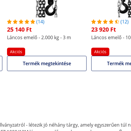
Hidegen hengerelt
-
fémlemez
(14)
(12)
-
1/8
25 140 Ft
23 920 Ft
Láncos emelő - 2.000 kg - 3 m
Láncos emelő - 10
-
172 mm
Akciós
Akciós
-
0.151 m
További jellemzők összehasonlítása
Termék megtekintése
Termék me
lványzatról - létezik jó néhány tárgy, amely egyszerűen túl