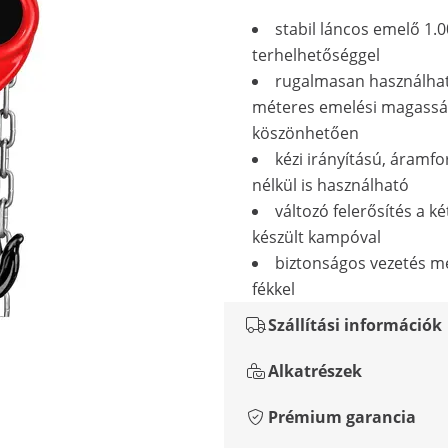
stabil láncos emelő 1.0
terhelhetőséggel
rugalmasan használhat
méteres emelési magass
köszönhetően
kézi irányítású, áramfo
nélkül is használható
változó felerősítés a ké
készült kampóval
biztonságos vezetés m
fékkel
Szállítási információk
Alkatrészek
Prémium garancia