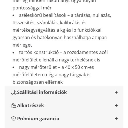
mérleg minden rakományt ugyanolyan
pontossággal mér
széleskörű beállítások – a tárázás, nullázás,
összesítés, számlálás, kalibrálás és
mértékegységváltás a kg és lb funkciókkal
gyorsan és hatékonyan használhatja az ipari
mérleget
tartós konstrukció – a rozsdamentes acél
mérőfelület ellenáll a nagy terhelésnek is
nagy mérőterület – a 40 x 50 cm-es
mérőfelületen még a nagy tárgyak is
biztonságosan elférnek
Szállítási információk
Alkatrészek
Prémium garancia