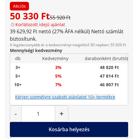
Akciós
50 330 Ft
55 920 Ft
Korlátozott idejű ajánlat
39 629,92 Ft nettó (27% ÁFA nélkül)
Nettó számlát
biztosítunk.
A legalacsonyabb ár a kedvezményt megelőző 30 napban: 55 920 Ft
Mennyiségi kedvezmény
db
Kedvezmény
darabonként (bruttó)
3+
3%
48 820 Ft
5+
5%
47 814 Ft
10+
7%
46 807 Ft
Kérjen személyre szabott ajánlatot 10+ termékre
Mennyiség
-
+
Kosárba helyezés