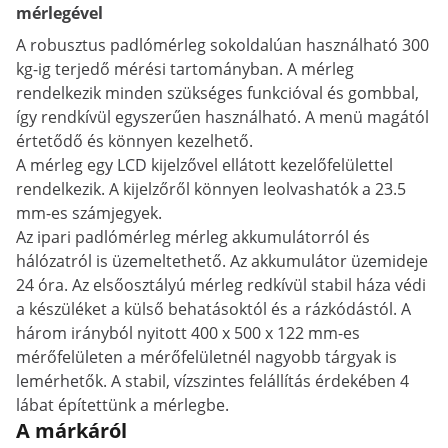
mérlegével
A robusztus padlómérleg sokoldalúan használható 300
kg-ig terjedő mérési tartományban. A mérleg
rendelkezik minden szükséges funkcióval és gombbal,
így rendkívül egyszerűen használható. A menü magától
értetődő és könnyen kezelhető.
A mérleg egy LCD kijelzővel ellátott kezelőfelülettel
rendelkezik. A kijelzőről könnyen leolvashatók a 23.5
mm-es számjegyek.
Az ipari padlómérleg mérleg akkumulátorról és
hálózatról is üzemeltethető. Az akkumulátor üzemideje
24 óra. Az elsőosztályú mérleg redkívül stabil háza védi
a készüléket a külső behatásoktól és a rázkódástól. A
három irányból nyitott 400 x 500 x 122 mm-es
mérőfelületen a mérőfelületnél nagyobb tárgyak is
lemérhetők. A stabil, vízszintes felállítás érdekében 4
lábat építettünk a mérlegbe.
A márkáról