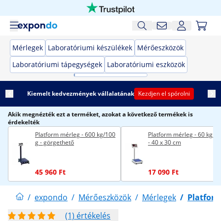
Mérlegek
Laboratóriumi készülékek
Mérőeszközök
Laboratóriumi tápegységek
Laboratóriumi eszközök
Kiemelt kedvezmények vállalatának
Kezdjen el spórolni
Akik megnézték ezt a terméket, azokat a következő termékek is
érdekelték
Platform mérleg - 600 kg/100
Platform mérleg - 60 kg / 
g - görgethető
- 40 x 30 cm
45 960 Ft
17 090 Ft
/
expondo
/
Mérőeszközök
/
Mérlegek
/
Platfor
(1) értékelés