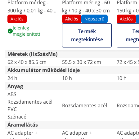
Platform mérleg -
Platform mérleg - 60
Platform 
300 kg / 0,01 kg - 40 x
kg / 10 g - 40 x 30 cm
150 kg / 0
50 cm - kg / lb - LCD
45 cm - L
Akciós
Akciós
Népszerű
Akciós
Jelenleg
Termék
Te
megjelenített
megtekintése
megte
Méretek (HxSzéxMa)
62 x 40 x 85.5 cm
55.5 x 30 x 72 cm
72 x 45 x
Akkumulátor működési ideje
24 h
10 h
10 h
Anyag
ABS
Rozsdamentes acél
Rozsdamentes acél
Rozsdame
PVC
Szénacél
Áramellátás
AC adapter +
AC adapter +
AC adapt