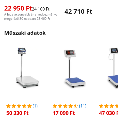
22 950 Ft
24 160 Ft
42 710 Ft
A legalacsonyabb ár a kedvezményt
megelőző 30 napban: 23 460 Ft
Műszaki adatok
(1)
(11)
50 330 Ft
17 090 Ft
47 030 