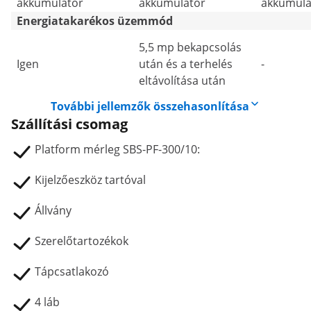
akkumulátor
akkumulátor
akkumulá
Energiatakarékos üzemmód
5,5 mp bekapcsolás
Igen
után és a terhelés
-
eltávolítása után
További jellemzők összehasonlítása
Szállítási csomag
Platform mérleg SBS-PF-300/10:
Kijelzőeszköz tartóval
Állvány
Szerelőtartozékok
Tápcsatlakozó
4 láb