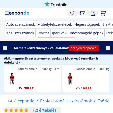
Autó szerszámok
Műhelyfelszerelések
Hegesztőgépek
Elekt
Kézi szerszámok
Gyártás
Ipari vákuumcsomagoló gépek
Frek
Kiemelt kedvezmények vállalatának
Kezdjen el spórolni
Akik megnézték ezt a terméket, azokat a következő termékek is
érdekelték
Láncos emelő - 3.000 kg - 3 m
Láncos emelő - 2.000 kg - 
35 780 Ft
25 140 Ft
/
expondo
/
Professzionális szerszámok
/
Csörlők
(2) értékelés