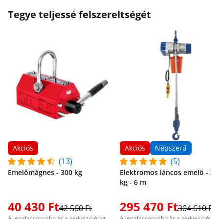
Tegye teljessé felszereltségét
Akciós
Akciós
Népszerű
(13)
(5)
Emelőmágnes - 300 kg
Elektromos láncos emelő - 20
kg - 6 m
40 430 Ft
295 470 Ft
42 560 Ft
304 610 Ft
A legalacsonyabb ár a kedvezményt
A legalacsonyabb ár a kedvezményt