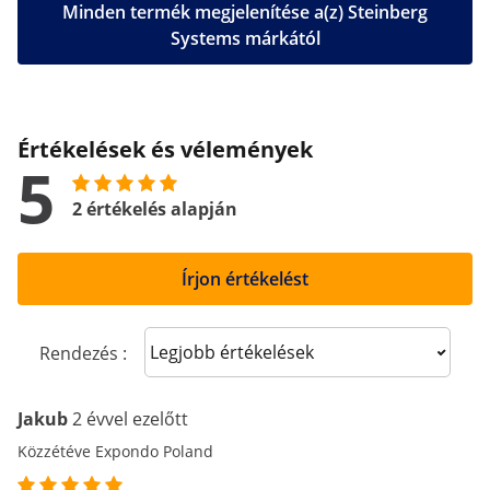
Minden termék megjelenítése a(z) Steinberg
Systems márkától
Értékelések és vélemények
5
2 értékelés alapján
Írjon értékelést
Sort reviews
Rendezés :
Jakub
2 évvel ezelőtt
Közzétéve Expondo Poland