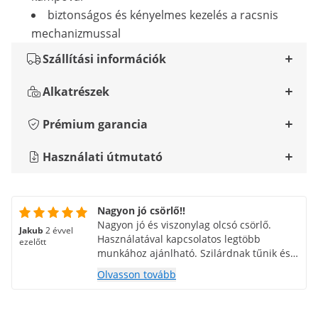
biztonságos és kényelmes kezelés a racsnis
mechanizmussal
Szállítási információk
Alkatrészek
Prémium garancia
Használati útmutató
Nagyon jó csörlő!!
Nagyon jó és viszonylag olcsó csörlő.
Jakub
2 évvel
Használatával kapcsolatos legtöbb
ezelőtt
munkához ajánlható. Szilárdnak tűnik és
érzi magát. Megéri az árát. A kar simán
Olvasson tovább
működik, ami előny. Ajánlom.