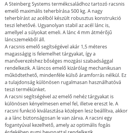
A Steinberg Systems termékcsaládhoz tartozó racsnis
emelő maximális teherbírása 500 kg. A nagy
teherbírást az acélból készült robusztus konstrukció
teszi lehetővé. Ugyanolyan stabil az acél lánc is,
amellyel a súlyokat emeli. A lánc 4 mm átmérőjű
láncszemekből áll.
A racsnis emelő segítségével akár 1,5 méteres
magasságig is felemelhet tárgyakat, így a
manőverezéshez bőséges mozgási szabadsággal
rendelkezik. A láncos emelő kizárólag mechanikusan
működtethető, mindenféle külső áramforrás nélkül. Ez
a tulajdonság különösen rugalmasan használhatóvá
teszi termékünket.
A racsni segítségével az emelő nehéz tárgyakat is
különösen kényelmesen emel fel, illetve ereszt le. A
racsni funkció kiválasztása középen lesz beállítva, akkor
a a lánc biztonságosan le van zárva. A racsni egy
fogantyúval kezelhető, amely az optimális fogás
érdekében gumi bevonattal rendelkezik.