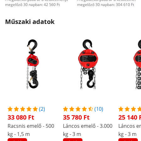
megelőző 30 napban: 42 560 Ft
megelőző 30 napban: 304 610 Ft
Műszaki adatok
(2)
(10)
33 080 Ft
35 780 Ft
25 140 
Racsnis emelő - 500
Láncos emelő - 3.000
Láncos em
kg - 1,5 m
kg - 3 m
kg - 3 m