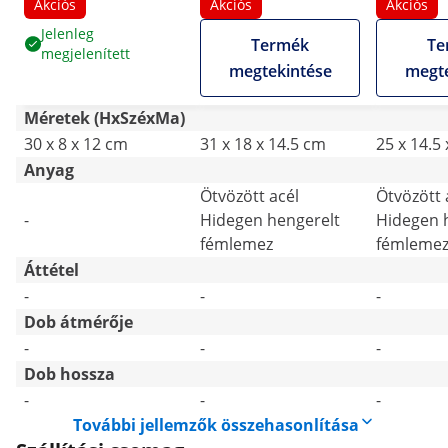
Akciós
Akciós
Akciós
Jelenleg
Termék
Te
megjelenített
megtekintése
megte
Méretek (HxSzéxMa)
30 x 8 x 12 cm
31 x 18 x 14.5 cm
25 x 14.5
Anyag
Ötvözött acél
Ötvözött 
-
Hidegen hengerelt
Hidegen 
fémlemez
fémleme
Áttétel
-
-
-
Dob átmérője
-
-
-
Dob hossza
-
-
-
További jellemzők összehasonlítása