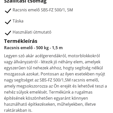
Szállítási csomag
Racsnis emelő SBS-FZ 500/1, 5M
Táska
Használati útmutató
Termékleírás
Racsnis emelő - 500 kg - 1,5 m
Legyen szó akár acélgerendákról, motorblokkokról
vagy állványzatról - létezik jó néhány elem, amelyek
egyszerűen túl nehezek ahhoz, hogty segítség nélkül
mozgassuk azokat. Pontosan az ilyen esetekben nyújt
nagy segítséget az SBS-FZ 500/1,5M racsnis emelő,
amely megsokszorozza az Ön erejét és lehetővé teszi a
nehéz súlyok emelését. Termékünk a rugalmas
építésének köszönhetően egyaránt könnyen
használható építkezéseken, műhelyekben, illetve
raktárakban is.