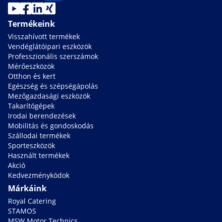
Termékeink
Visszahívott termékek
Vendéglátóipari eszközök
Professzionális szerszámok
Mérőeszközök
Otthon és kert
Egészség és szépségápolás
Mezőgazdasági eszközök
Takarítógépek
Irodai berendezések
Mobilitás és gondoskodás
Szállodai termékek
Sporteszközök
Használt termékek
Akció
Kedvezménykódok
Márkáink
Royal Catering
STAMOS
MSW Motor Technics