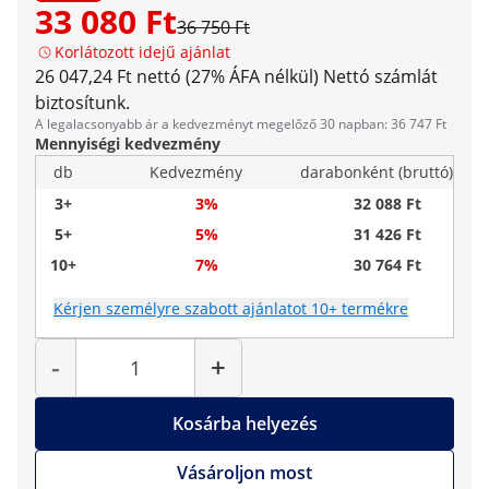
33 080 Ft
36 750 Ft
Korlátozott idejű ajánlat
26 047,24 Ft nettó (27% ÁFA nélkül)
Nettó számlát
biztosítunk.
A legalacsonyabb ár a kedvezményt megelőző 30 napban: 36 747 Ft
Mennyiségi kedvezmény
db
Kedvezmény
darabonként (bruttó)
3+
3%
32 088 Ft
5+
5%
31 426 Ft
10+
7%
30 764 Ft
Kérjen személyre szabott ajánlatot 10+ termékre
Mennyiség
-
+
Kosárba helyezés
Vásároljon most