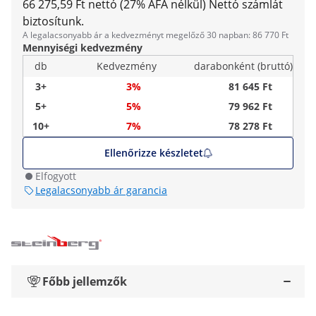
66 275,59 Ft nettó (27% ÁFA nélkül)
Nettó számlát
biztosítunk.
A legalacsonyabb ár a kedvezményt megelőző 30 napban: 86 770 Ft
Mennyiségi kedvezmény
db
Kedvezmény
darabonként (bruttó)
3+
3%
81 645 Ft
5+
5%
79 962 Ft
10+
7%
78 278 Ft
Ellenőrizze készletet
Elfogyott
Legalacsonyabb ár garancia
Főbb jellemzők