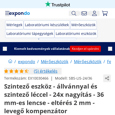
Mérlegek
Laboratóriumi készülékek
Mérőeszközök
Laboratóriumi tápegységek
Laboratóriumi eszközök
Kiemelt kedvezmények vállalatának
Kezdjen el spórolni
/
expondo
/
Mérőeszközök
/
Mérőeszközök
/
Fel
(5) értékelés
|
Termékszám:
EX10030466
Modell:
SBS-LIS-24/36
Szintező eszköz - állvánnyal és
szintező léccel - 24x nagyítás - 36
mm-es lencse - eltérés 2 mm -
levegő kompenzátor