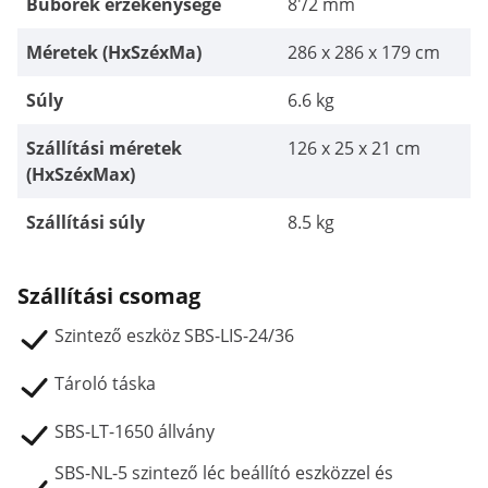
Buborék érzékenysége
8'/2 mm
Méretek (HxSzéxMa)
286 x 286 x 179 cm
Súly
6.6 kg
Szállítási méretek
126 x 25 x 21 cm
(HxSzéxMax)
Szállítási súly
8.5 kg
Szállítási csomag
Szintező eszköz SBS-LIS-24/36
Tároló táska
SBS-LT-1650 állvány
SBS-NL-5 szintező léc beállító eszközzel és