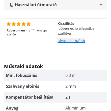
Használati útmutató
Kiszállítás
Időben és jó állapotban
Robert manship
11 hónappal
szállítva
ezelőtt
Olvasson tovább
Műszaki adatok
Min. fókuszálás
0.3 m
Szabvány eltérés
2 mm
Kompenzátor beállítása
2 s
Anyag
Alumínium