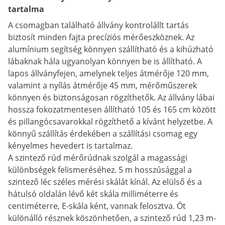
tartalma
A csomagban található állvány kontrolállt tartás
biztosít minden fajta precíziós mérőeszköznek. Az
alumínium segítség könnyen szállítható és a kihúzható
lábaknak hála ugyanolyan könnyen be is állítható. A
lapos állványfejen, amelynek teljes átmérője 120 mm,
valamint a nyílás átmérője 45 mm, mérőműszerek
könnyen és biztonságosan rögzíthetők. Az állvány lábai
hossza fokozatmentesen állítható 105 és 165 cm között
és pillangócsavarokkal rögzíthető a kívánt helyzetbe. A
könnyű szállítás érdekében a szállítási csomag egy
kényelmes hevedert is tartalmaz.
A szintező rúd mérőrúdnak szolgál a magassági
különbségek felismeréséhez. 5 m hosszúsággal a
szintező léc széles mérési skálát kínál. Az elülső és a
hátulsó oldalán lévő két skála milliméterre és
centiméterre, E-skála ként, vannak felosztva. Öt
különálló résznek köszönhetően, a szintező rúd 1,23 m-