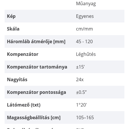
Műanyag
Kép
Egyenes
Skála
cm/mm
Háromláb átmérője [mm]
45 - 120
Kompenzátor
Léghűtés
Kompenzátor tartománya
±15’
Nagyítás
24x
Kompenzátor pontossága
±0.5”
Látómező (txt)
1°20'
Magasságbeállítás [cm]
105–165