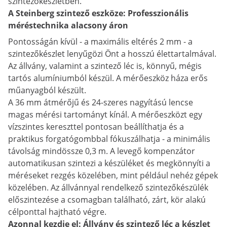
szintezőkészletben.
A Steinberg szintező eszköze: Professzionális
méréstechnika alacsony áron
Pontosságán kívül - a maximális eltérés 2 mm - a
szintezőkészlet lenyűgözi Önt a hosszú élettartalmával.
Az állvány, valamint a szintező léc is, könnyű, mégis
tartós alumíniumból készül. A mérőeszköz háza erős
műanyagból készült.
A 36 mm átmérőjű és 24-szeres nagyítású lencse
magas mérési tartományt kínál. A mérőeszközt egy
vízszintes kereszttel pontosan beállíthatja és a
praktikus forgatógombbal fókuszálhatja - a minimális
távolság mindössze 0,3 m. A levegő kompenzátor
automatikusan szintezi a készüléket és megkönnyíti a
méréseket rezgés közelében, mint például nehéz gépek
közelében. Az állvánnyal rendelkező szintezőkészülék
előszintezése a csomagban található, zárt, kör alakú
célponttal hajtható végre.
Azonnal kezdje el: Állvány és szintező léc a készlet