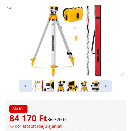
1/8
Akciós
84 170 Ft
86 770 Ft
Korlátozott idejű ajánlat