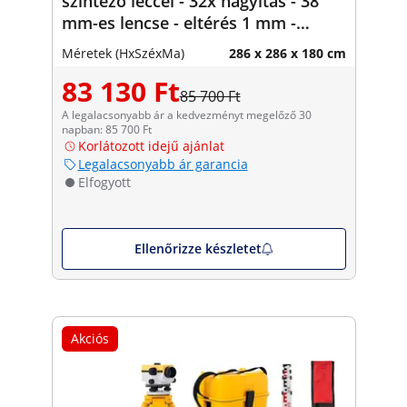
szintező léccel - 32x nagyítás - 38
mm-es lencse - eltérés 1 mm -
mágneses kompenzátor
Méretek (HxSzéxMa)
286 x 286 x 180 cm
83 130 Ft
85 700 Ft
A legalacsonyabb ár a kedvezményt megelőző 30
napban: 85 700 Ft
Korlátozott idejű ajánlat
Legalacsonyabb ár garancia
Elfogyott
Ellenőrizze készletet
Akciós