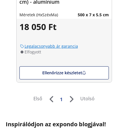
cm) - alumínium
Méretek (HxSzéxMa)
500 x 7 x 5.5 cm
18 050 Ft
Legalacsonyabb ár garancia
Elfogyott
Ellenőrizze készletet
Első
Utolsó
1
Inspirálódjon az expondo blogjával!