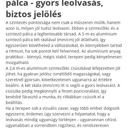
pálca - gyors leolvasás,
biztos jelölés
A szintezés pontossága nem csak a műszeren múlik, hanem
azon is, milyen jól tudsz leolvasni. Ebben a szintezőléc és a
szintező pálca a legfontosabb társad. A 5 m-es alumínium
szintező pálca két skálával (mm/cm) jól átlátható, így
egyszerűen követheted a változásokat, és könnyebben tartod
a ritmust, ha sok pontot kell felvenned. Az alumínium anyag
praktikus - könnyű, mégis stabil, terepen pedig kényelmesen
mozgatható.
A 2,4 m-es alumínium szintezőléc csúszkával kifejezetten jól
jöhet, ha gyakran jelölsz ismétlődő magasságokat, vagy
szeretnél gyorsan, következetesen ugyanarra az értékre
beállni. A két skála (mm/cm) itt is segíti a gyors leolvasást. A
csúszka pedig megkönnyíti a finom pozicionálást, így
kevésbé fárasztó a munka, és ritkábban csúszik el a
beállítás.
Ha a terepen sok a vizuális zavar, vagy több ember dolgozik
egyszerre, érdemes úgy szervezni a folyamatot, hogy a
leolvasás mindig ugyanúgy történjen - ugyanonnan célzol,
ugyanabban a sorrendben rögzítesz, és rendszeresen