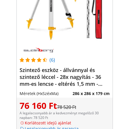
(6)
Szintező eszköz - állvánnyal és
szintező léccel - 28x nagyítás - 36
mm-es lencse - eltérés 1,5 mm -
mágneses kompenzátor
Méretek (HxSzéxMa)
286 x 286 x 179 cm
76 160 Ft
78 520 Ft
A legalacsonyabb ár a kedvezményt megelőző 30
napban: 78 520 Ft
Korlátozott idejű ajánlat
Legalacsonyabb ár garancia