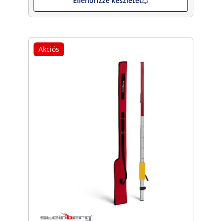
Ellenőrizze készletet
Akciós