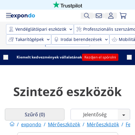
Vendéglátóipari eszközök
Professzionális szerszám
Takarítógépek
Irodai berendezések
Mobilit
Kiemelt kedvezmények vállalatának
Kezdjen el spórolni
Szintező eszközök
Szűrő (0)
/
expondo
/
Mérőeszközök
/
Mérőeszközök
/
Fel