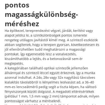
pontos
magasságkülönbség-
méréshez
Ha építkezel, tereprendezést végzel, járdát, kerítést vagy
alapot jelölsz ki, a szintkülönbségek pontos ismerete
rengeteg utólagos javítástól kímél meg. A szintező eszközök
abban segítenek, hogy a terepen gyorsan, következetesen és
jól ellenőrizhetően tudd meghatározni a magassági
pontokat. Így egyenesebb lesz a vonalvezetés,
kiszámíthatóbb a lejtés, és a betonozásnál sem ér
meglepetés.
A kategóriában található optikai szintezők jellemzően
állvánnyal és szintező léccel együtt érkeznek, így a munka
azonnal indulhat. A 24x, 28x vagy 32x nagyítású távcsöves
kialakítás távolabbról is kényelmes leolvasást ad, a 36–40
mm-es lencseátmérő pedig segít a tiszta képen, ha változó
fényviszonyok között dolgozol. A megadott eltérésértékek
(például 1 mm, 1,5 mm vagy 2 mm) támpontot adnak, milyen
pontosságot várhatsz a méréseknél.