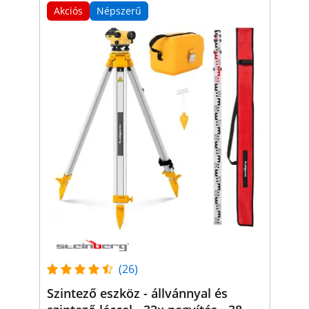
Akciós
Népszerű
(26)
Szintező eszköz - állvánnyal és