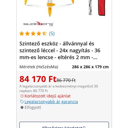
(5)
Szintező eszköz - állvánnyal és
szintező léccel - 24x nagyítás - 36
mm-es lencse - eltérés 2 mm -
levegő kompenzátor
Méretek (HxSzéxMa)
286 x 286 x 179 cm
84 170 Ft
86 770 Ft
A legalacsonyabb ár a kedvezményt megelőző 30
napban: 86 770 Ft
Korlátozott idejű ajánlat
Legalacsonyabb ár garancia
Elfogyott