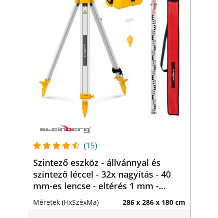
(15)
Szintező eszköz - állvánnyal és
szintező léccel - 32x nagyítás - 40
mm-es lencse - eltérés 1 mm -
levegő kompenzátor
Méretek (HxSzéxMa)
286 x 286 x 180 cm