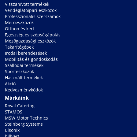
Visszahívott termékek
Vendéglátóipari eszközök
Professzionális szerszámok
Mérőeszközök
Otthon és kert
Egészség és szépségápolás
Mezőgazdasági eszközök
Takarítógépek
Irodai berendezések
Mobilitás és gondoskodás
Szállodai termékek
Sporteszközök
Használt termékek
Akció
Kedvezménykódok
Márkáink
Royal Catering
STAMOS
MSW Motor Technics
Steinberg Systems
ulsonix
hillvert