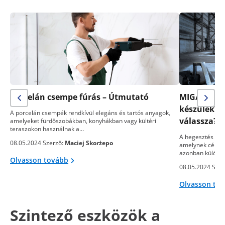
Porcelán csempe fúrás – Útmutató
MIG/MAG- v
készülék? 
A porcelán csempék rendkívül elegáns és tartós anyagok,
válassza?
amelyeket fürdőszobákban, konyhákban vagy kültéri
teraszokon használnak a…
A hegesztés egy
08.05.2024 Szerző:
Maciej Skorżepo
amelynek célja 
azonban különb
Olvasson tovább
08.05.2024 Szer
Olvasson to
Szintező eszközök a