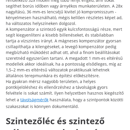
rendelkező 32x modell még több fényt enged, ami sokat
segíthet borús időben vagy árnyékos munkaterületen. A 28x
nagyítású, 36 mm-es lencséjű kivitel jó kompromisszum -
kényelmesen használható, mégis kellően részletes képet ad,
ha változatos helyszíneken dolgozol.
A kompenzátor a szintező egyik kulcsfontosságú része, mert
segít kiegyenlíteni a kisebb billenéseket, és stabilabban
tartja a vízszintes irányt. A mágneses kompenzátor gyorsan
csillapíthatja a kilengéseket, a levegő kompenzátor pedig
megbízható működést adhat ott, ahol a finom beállításokat
szeretnéd egyszerűen tartani. A megadott 1 mm-es eltérésű
modellek akkor ideálisak, ha a pontosság elsődleges, míg az
1,5–2 mm-es eltérésű változatok praktikusak lehetnek
általános terepmunkára és építési előkészítésre.
Ha gyakran mérsz nagyobb területen, a helyes
pontkijelöléshez és ellenőrzéshez a távolságok gyors
felvétele is sokat számít. Ilyen helyzetben hasznos kiegészítő
lehet a
távolságmérők
használata, hogy a szintpontok közötti
szakaszokat is könnyen dokumentáld.
Szintezőléc és szintező