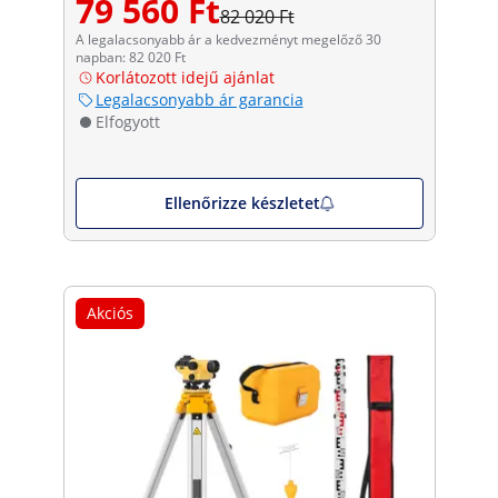
79 560 Ft
82 020 Ft
A legalacsonyabb ár a kedvezményt megelőző 30
napban: 82 020 Ft
Korlátozott idejű ajánlat
Legalacsonyabb ár garancia
Elfogyott
Ellenőrizze készletet
Akciós