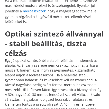
Ha a munkád többféle feladatból áll, érdemes a szintezést
más mérési módszerekkel is összehangolni. Ilyenkor jól
jöhetnek a
mérőeszközök
, hogy a magasságadatok mellé
gyorsan rögzítsd a kiegészítő méreteket, ellenőrzéseket,
jelöléseket is.
Optikai szintező állvánnyal
- stabil beállítás, tiszta
célzás
Egy jó optikai szintezőnél a stabil felállítás mindennek az
alapja. Az állvány szerepe nem csak az, hogy megtartsa a
műszert, hanem az is, hogy rezgésmentes, kiszámítható
alapot adjon a leolvasásokhoz. Ha a beállítás stabil,
gyorsabban haladsz, és kevesebbet kell visszamérned. A
távcső nagyítása pedig azért fontos, mert a léc osztásait
messzebbről is élesen látod, így kevesebb a bizonytalanság.
A 32x nagyítású, 38 mm-es lencsével szerelt változat kiváló
választás, ha gyakran dolgozol hosszabb rálátással, és
kiemelten fontos a precíz olvasat. A 40 mm-es lencsével