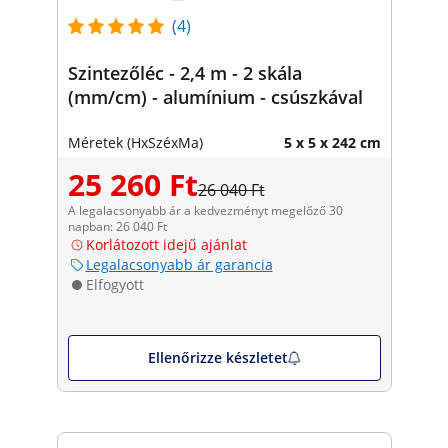
(4)
Szintezőléc - 2,4 m - 2 skála
(mm/cm) - alumínium - csúszkával
Méretek (HxSzéxMa)
5 x 5 x 242 cm
25 260 Ft
26 040 Ft
A legalacsonyabb ár a kedvezményt megelőző 30
napban: 26 040 Ft
Korlátozott idejű ajánlat
Legalacsonyabb ár garancia
Elfogyott
Ellenőrizze készletet