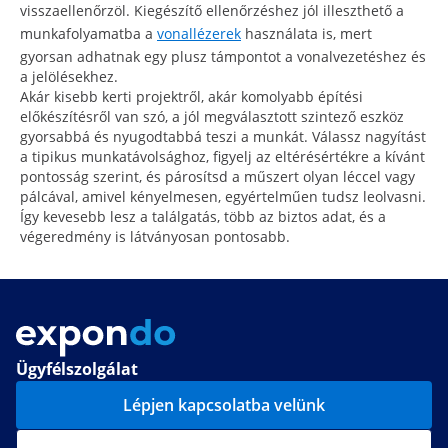
visszaellenőrzöl. Kiegészítő ellenőrzéshez jól illeszthető a
munkafolyamatba a
vonallézerek
használata is, mert
gyorsan adhatnak egy plusz támpontot a vonalvezetéshez és
a jelölésekhez.
Akár kisebb kerti projektről, akár komolyabb építési
előkészítésről van szó, a jól megválasztott szintező eszköz
gyorsabbá és nyugodtabbá teszi a munkát. Válassz nagyítást
a tipikus munkatávolsághoz, figyelj az eltérésértékre a kívánt
pontosság szerint, és párosítsd a műszert olyan léccel vagy
pálcával, amivel kényelmesen, egyértelműen tudsz leolvasni.
Így kevesebb lesz a találgatás, több az biztos adat, és a
végeredmény is látványosan pontosabb.
Ügyfélszolgálat
Lépjen kapcsolatba velünk