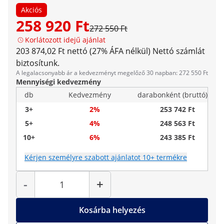
Akciós
258 920 Ft
272 550 Ft
Korlátozott idejű ajánlat
203 874,02 Ft nettó (27% ÁFA nélkül)
Nettó számlát
biztosítunk.
A legalacsonyabb ár a kedvezményt megelőző 30 napban: 272 550 Ft
Mennyiségi kedvezmény
db
Kedvezmény
darabonként (bruttó)
3+
2%
253 742 Ft
5+
4%
248 563 Ft
10+
6%
243 385 Ft
Kérjen személyre szabott ajánlatot 10+ termékre
Mennyiség
-
+
Kosárba helyezés