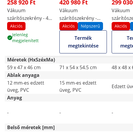
258 920 Ft
420 980 Ft
299 030
Vákuum
Vákuum
Vákuum
szárítószekrény - 450
szárítószekrény -
szárítósz
Watt
1450 W
W - 25 L
Akciós
Akciós
Népszerű
Akciós
Jelenleg
Termék
Te
megjelenített
megtekintése
megte
Méretek (HxSzéxMa)
59 x 47 x 46 cm
71 x 54 x 54.5 cm
48 x 48 x
Ablak anyaga
12 mm-es edzett
15 mm-es edzett
Edzett üv
üveg, PVC
üveg, PVC
Anyag
-
-
-
Belső méretek [mm]