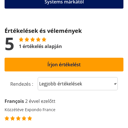
Systems márkától
Értékelések és vélemények
5
1 értékelés alapján
Írjon értékelést
Sort reviews
Rendezés :
François
2 évvel ezelőtt
Közzétéve Expondo France