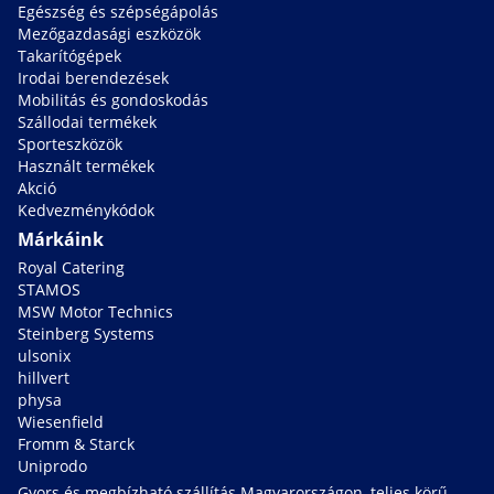
Egészség és szépségápolás
Mezőgazdasági eszközök
Takarítógépek
Irodai berendezések
Mobilitás és gondoskodás
Szállodai termékek
Sporteszközök
Használt termékek
Akció
Kedvezménykódok
Márkáink
Royal Catering
STAMOS
MSW Motor Technics
Steinberg Systems
ulsonix
hillvert
physa
Wiesenfield
Fromm & Starck
Uniprodo
Gyors és megbízható szállítás Magyarországon, teljes körű