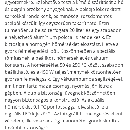
egyetemekre. Ez lehetővé teszi a kímélő szárítását a hő
és oxigén érzékeny anyagoknak. A belseje lekerekített
sarkokkal rendelkezik, és minőségi rozsdamentes
acélból készült, így egyszerűen takarítható. Ezen
túlmenően, a belső térfogata 20 liter és egy szabadon
elhelyezhető alumínium polccal is rendelkezik. Ez
biztosítja a homogén hőmérséklet elosztást, illetve a
gyors felmelegedési időt. Köszönhetően a speciális
tömítésnek, a beállított hőmérséklet és vákuum
konstans. A hőmérséklet 50 és 250 °C között szabadon
beállítható, és a 450 W teljesítménynek köszönhetően
gyorsan felmelegszik. Egy vákuumpumpa segítségével,
amit nem tartalmaz a csomag, nyomás jön létre a
gépben. A dupla biztonsági üvegnek köszönhetően
nagyon biztonságos a konstrukció. Az aktuális
hőmérséklet 0,1 °C pontossággal olvasható le a
digitális LED kijelzőről. Az integrált túlmelegedés elleni
védelem, illetve az analóg manométer gondoskodik a
további biztonságról.