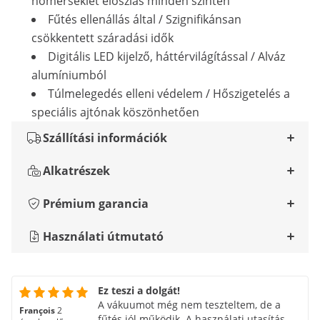
hőmérséklet eloszlás minden szinten
Fűtés ellenállás által / Szignifikánsan
csökkentett száradási idők
Digitális LED kijelző, háttérvilágítással / Alváz
alumíniumból
Túlmelegedés elleni védelem / Hőszigetelés a
speciális ajtónak köszönhetően
Szállítási információk
Alkatrészek
Prémium garancia
Használati útmutató
Ez teszi a dolgát!
A vákuumot még nem teszteltem, de a
François
2
fűtés jól működik. A használati utasítás