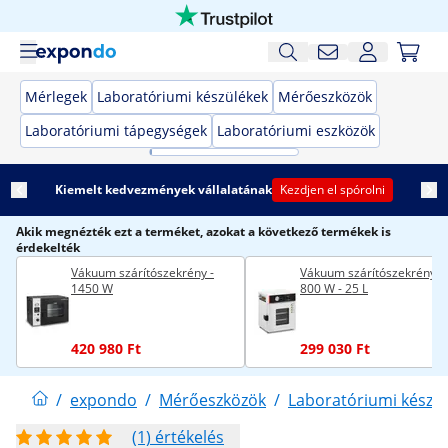
Mérlegek
Laboratóriumi készülékek
Mérőeszközök
Laboratóriumi tápegységek
Laboratóriumi eszközök
Kiemelt kedvezmények vállalatának
Kezdjen el spórolni
Akik megnézték ezt a terméket, azokat a következő termékek is
érdekelték
Vákuum szárítószekrény -
Vákuum szárítószekrény -
1450 W
800 W - 25 L
420 980 Ft
299 030 Ft
/
expondo
/
Mérőeszközök
/
Laboratóriumi készü
(1) értékelés