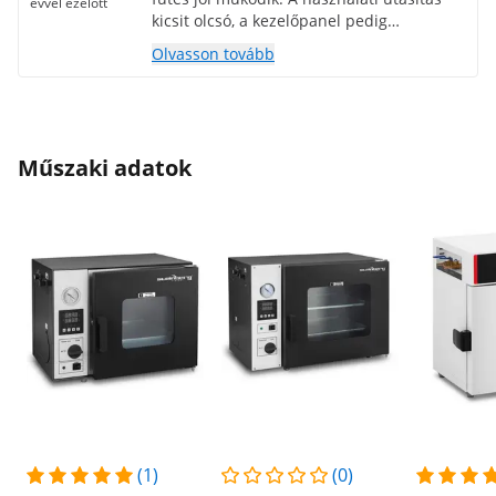
évvel ezelőtt
kicsit olcsó, a kezelőpanel pedig
kezdetleges (a beállítás
Olvasson tovább
megváltoztatásához meg kell várni, amíg
minden szám lassú ütemben gördül), de
egyébként mechanikusan önbizalmat kelt.
Műszaki adatok
(1)
(0)