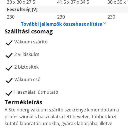
30 x 30 x 27.5
41.5 x 37 x 34.5
30 x 30 x 
Feszültség [V]
230
230
230
További jellemzők összehasonlítása
Szállítási csomag
Vákuum szárító
2 villáskulcs
2 biztosíték
Vákuum cső
Használati útmutató
Termékleírás
A Steinberg vákuum szárító szekrénye kimondottan a
professzionális használatra lett bevetve, többek közt
kutató laboratóriumokba, gyárak laborjába, illetve