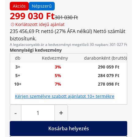
Akciós
Népszerű
299 030 Ft
301 030 Ft
Korlátozott idejű ajánlat
235 456,69 Ft nettó (27% ÁFA nélkül)
Nettó számlát
biztosítunk.
A legalacsonyabb ár a kedvezményt megelőző 30 napban: 301 027 Ft
Mennyiségi kedvezmény
db
Kedvezmény
darabonként (bruttó)
3+
3%
290 059 Ft
5+
5%
284 079 Ft
10+
7%
278 098 Ft
Kérjen személyre szabott ajánlatot 10+ termékre
Mennyiség
-
+
Kosárba helyezés