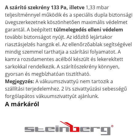
A szárító szekrény 133 Pa, illetve
1,33 mbar
teljesítménnyel működik és a speciális dupla biztonsági
üvegszerkezetnek köszönhetően maximális védelmet
garantál. A beépített
túlmelegedés elleni védelem
további biztonságot nyújt. Az időzítő lejártakor
riasztásjelzés hangzik el. Az ellenőrzőablak segítségével
mindig szemmel tarthatja a szárítási folyamatot. A
kamra rozsdamentes acélból készült és lekerekített
sarkokkal rendelkezik. A szárítószekrény könnyen,
gyorsan és megbízhatóan tisztítható.
Megjegyzés:
A vákuumszivattyú nem tartozik a
szállítási terjedelemhez. 2 l/s szivattyúzási sebességű
forgólapátos vákuumszivattyút ajánlunk.
A márkáról