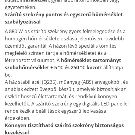
kutatóintézetekben, gyári laboratóriumokban vagy
egyetemeken.
Szárító szekrény pontos és egyszerű hőmérséklet-
szabályozással
A 880 W-os szárító szekrény gyors felmelegedése és a
homogén hőmérsékleteloszlása jelentősen rövidebb
üzemidőt garantál. A házon lévő speciális tömítés
megfelelő szinten tartja a hőmérsékletet és a
létrehozott vákuumot. A
hőmérséklet-tartományt
szobahőmérséklet + 5 °C és 250 °C között
állíthatja
be.
A ház stabil acél (Q235), műanyag (ABS) anyagokból, és
az ablak edzett üvegből készült, amelyek biztosítják az
eszköz hosszú élettartamát, és rendkívül könnyen
kezelhetők. A szárító szekrény egy digitális LED panellel
rendelkezik a beállítások egyszerű leolvasása
érdekében.
Könnyen tisztítható szárító szekrény biztonságos
kezeléssel