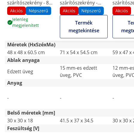
szárítószekrény - 800
szárítószekrény -
szárítósz
W - 25 L
1450 W
Watt
Akciós
Népszerű
Akciós
Népszerű
Akciós
Jelenleg
Termék
Te
megjelenített
megtekintése
megte
Méretek (HxSzéxMa)
48 x 48 x 60.5 cm
71 x 54 x 54.5 cm
59 x 47 x
Ablak anyaga
15 mm-es edzett
12 mm-es
Edzett üveg
üveg, PVC
üveg, PV
Anyag
-
-
-
Belső méretek [mm]
30 x 30 x 18
41.5 x 37 x 34.5
30 x 30 x 
Feszültség [V]