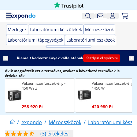
Mérlegek
Laboratóriumi készülékek
Mérőeszközök
Laboratóriumi tápegységek
Laboratóriumi eszközök
Kiemelt kedvezmények vállalatának
Kezdjen el spórolni
Akik megnézték ezt a terméket, azokat a következő termékek is
érdekelték
Vákuum szárítószekrény -
Vákuum szárítószekrény -
450 Watt
1450 W
258 920 Ft
420 980 Ft
/
expondo
/
Mérőeszközök
/
Laboratóriumi készü
(3) értékelés