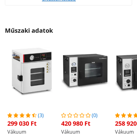
naprakészek, az időszámlálás nem
visszafelé (lásd a régi utasításokat),
hanem felfelé számol. Változás
lehetséges, remélhetőleg ez egy új
kezelési útmutatóban lesz leírva.
Műszaki adatok
(3)
(0)
299 030 Ft
420 980 Ft
258 920
Vákuum
Vákuum
Vákuum