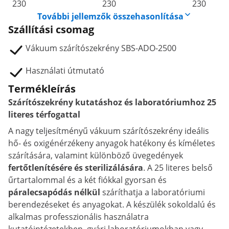
230
230
230
További jellemzők összehasonlítása
Szállítási csomag
Vákuum szárítószekrény SBS-ADO-2500
Használati útmutató
Termékleírás
Szárítószekrény kutatáshoz és laboratóriumhoz 25
literes térfogattal
A nagy teljesítményű vákuum szárítószekrény ideális
hő- és oxigénérzékeny anyagok hatékony és kíméletes
szárítására, valamint különböző üvegedények
fertőtlenítésére és sterilizálására
. A 25 literes belső
űrtartalommal és a két fiókkal gyorsan és
páralecsapódás nélkül
száríthatja a laboratóriumi
berendezéseket és anyagokat. A készülék sokoldalú és
alkalmas professzionális használatra