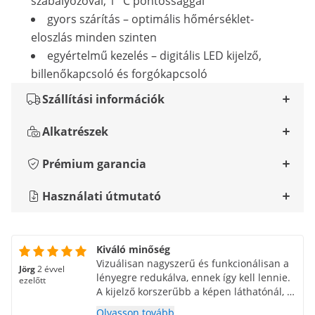
szabályozóval, 1 °C pontossággal
gyors szárítás – optimális hőmérséklet-
eloszlás minden szinten
egyértelmű kezelés – digitális LED kijelző,
billenőkapcsoló és forgókapcsoló
Szállítási információk
Alkatrészek
Prémium garancia
Használati útmutató
Kiváló minőség
Vizuálisan nagyszerű és funkcionálisan a
Jörg
2 évvel
lényegre redukálva, ennek így kell lennie.
ezelőtt
A kijelző korszerűbb a képen láthatónál, a
kezelési utasítások továbbra is
Olvasson tovább