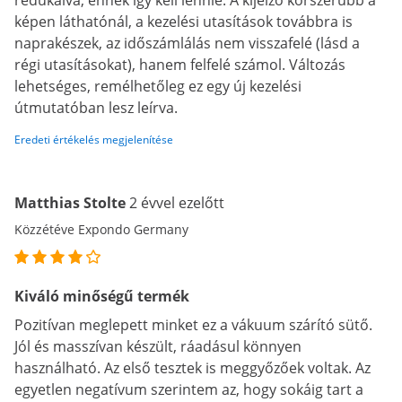
redukálva, ennek így kell lennie. A kijelző korszerűbb a
képen láthatónál, a kezelési utasítások továbbra is
naprakészek, az időszámlálás nem visszafelé (lásd a
régi utasításokat), hanem felfelé számol. Változás
lehetséges, remélhetőleg ez egy új kezelési
útmutatóban lesz leírva.
Eredeti értékelés megjelenítése
Matthias Stolte
2 évvel ezelőtt
Közzétéve Expondo Germany
Kiváló minőségű termék
Pozitívan meglepett minket ez a vákuum szárító sütő.
Jól és masszívan készült, ráadásul könnyen
használható. Az első tesztek is meggyőzőek voltak. Az
egyetlen negatívum szerintem az, hogy sokáig tart a