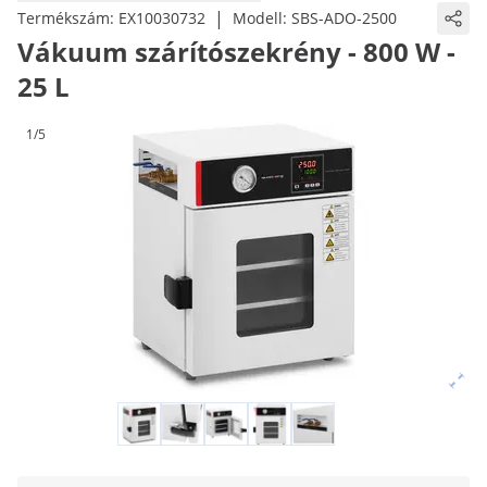
|
Termékszám:
EX10030732
Modell:
SBS-ADO-2500
Vákuum szárítószekrény - 800 W -
25 L
1/5