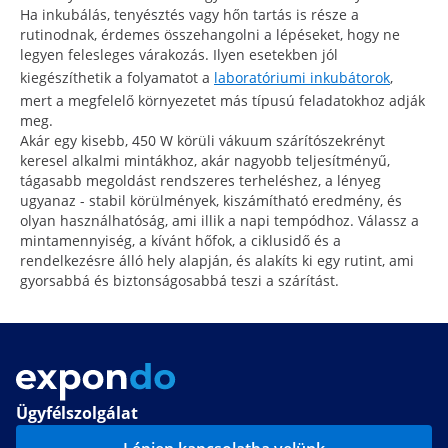
Ha inkubálás, tenyésztés vagy hőn tartás is része a
rutinodnak, érdemes összehangolni a lépéseket, hogy ne
legyen felesleges várakozás. Ilyen esetekben jól
kiegészíthetik a folyamatot a
laboratóriumi inkubátorok
,
mert a megfelelő környezetet más típusú feladatokhoz adják
meg.
Akár egy kisebb, 450 W körüli vákuum szárítószekrényt
keresel alkalmi mintákhoz, akár nagyobb teljesítményű,
tágasabb megoldást rendszeres terheléshez, a lényeg
ugyanaz - stabil körülmények, kiszámítható eredmény, és
olyan használhatóság, ami illik a napi tempódhoz. Válassz a
mintamennyiség, a kívánt hőfok, a ciklusidő és a
rendelkezésre álló hely alapján, és alakíts ki egy rutint, ami
gyorsabbá és biztonságosabbá teszi a szárítást.
Ügyfélszolgálat