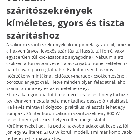
szárítószekrények
kíméletes, gyors és tiszta
szárításhoz
A vákuum szárítószekrények akkor jönnek igazán jól, amikor
a hagyományos, levegős szárítás túl lassú, túl forró, vagy
egyszerűen túl kockázatos az anyagodnak. Vákuum alatt
csökken a forráspont, ezért alacsonyabb hőmérsékleten is
hatékonyan párologtathatsz. Ez különösen hasznos
hőérzékeny mintáknál, oldószer-maradék csökkentésénél,
porózus anyagoknál, illetve minden olyan feladatnál, ahol
számít a minőség és az ismételhetőség.
Ebbe a kategóriába többféle méret és teljesítmény tartozik,
így könnyen megtalálod a munkádhoz passzoló kialakítást.
Ha kevés mintával dolgozol, praktikus választás lehet egy
kompakt, 25 liter körüli vákuum szárítószekrény 800 W
teljesítménnyel - kicsi helyen elfér, mégis stabil
körülményeket ad. Ha pedig nagyobb adagokat kezelsz, jól
jön egy 92 literes, 2100 W körüli modell, ami már komolyabb
terhelésnél is magabiztos.