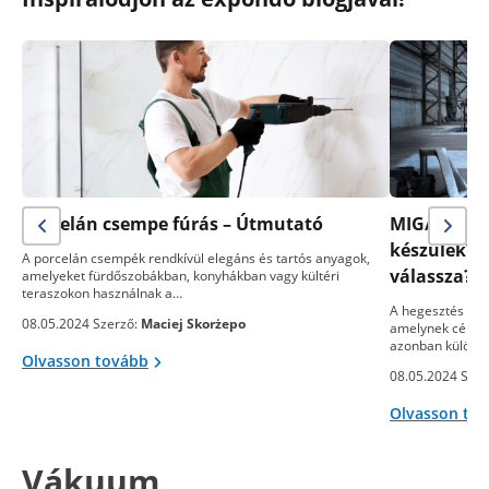
Porcelán csempe fúrás – Útmutató
MIG/MAG- v
készülék? 
A porcelán csempék rendkívül elegáns és tartós anyagok,
válassza?
amelyeket fürdőszobákban, konyhákban vagy kültéri
teraszokon használnak a…
A hegesztés egy
08.05.2024 Szerző:
Maciej Skorżepo
amelynek célja 
azonban különb
Olvasson tovább
08.05.2024 Szer
Olvasson to
Vákuum