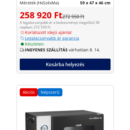
Méretek (HxSzéxMa)
59 x 47 x 46 cm
258 920 Ft
272 550 Ft
A legalacsonyabb ár a kedvezményt megelőző 30
napban: 272 550 Ft
Korlátozott idejű ajánlat
Legalacsonyabb ár garancia
Készleten
INGYENES SZÁLLÍTÁS
várhatóan 8. 14.
Kosárba helyezés
Akciós
Népszerű