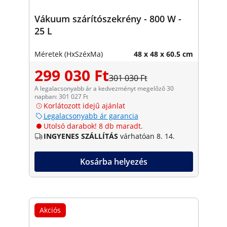
Vákuum szárítószekrény - 800 W -
25 L
Méretek (HxSzéxMa)
48 x 48 x 60.5 cm
299 030 Ft
301 030 Ft
A legalacsonyabb ár a kedvezményt megelőző 30
napban: 301 027 Ft
Korlátozott idejű ajánlat
Legalacsonyabb ár garancia
Utolsó darabok! 8 db maradt.
INGYENES SZÁLLÍTÁS
várhatóan 8. 14.
Kosárba helyezés
Akciós