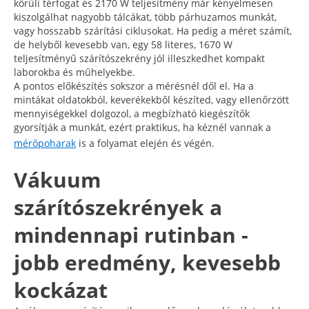
körüli térfogat és 2170 W teljesítmény már kényelmesen
kiszolgálhat nagyobb tálcákat, több párhuzamos munkát,
vagy hosszabb szárítási ciklusokat. Ha pedig a méret számít,
de helyből kevesebb van, egy 58 literes, 1670 W
teljesítményű szárítószekrény jól illeszkedhet kompakt
laborokba és műhelyekbe.
A pontos előkészítés sokszor a mérésnél dől el. Ha a
mintákat oldatokból, keverékekből készíted, vagy ellenőrzött
mennyiségekkel dolgozol, a megbízható kiegészítők
gyorsítják a munkát, ezért praktikus, ha kéznél vannak a
mérőpoharak
is a folyamat elején és végén.
Vákuum
szárítószekrények a
mindennapi rutinban -
jobb eredmény, kevesebb
kockázat