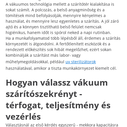
A vákuumos technológia mellett a szárítótér kialakítása is
sokat számít. A polcozás, a belső anyagminőség és a
tömítések mind befolyásolják, mennyire kényelmes a
használat, és mennyire lesz egyenletes a szárítás. A jól záró
ajtó és a könnyen tisztítható belső felület nemcsak
higiénikus, hanem időt is spórol neked a napi rutinban.
Ha a munkafolyamatod több lépésből áll, érdemes a szárítás
környezetét is átgondolni. A fertőtlenített eszközök és a
rendezett előkészítés sok hibát megelőzhet, ezért sokan
kombinálják a szárítást más labor- vagy
műhelymegoldásokkal, például
uv sterilizátorok
használatával, amikor a tiszta munkakörnyezet kiemelt cél.
Hogyan válassz vákuum
szárítószekrényt -
térfogat, teljesítmény és
vezérlés
Választásnál az első kérdés egyszerű - mekkora kapacitásra