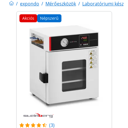
/
expondo
/
Mérőeszközök
/
Laboratóriumi készü
Akciós
Népszerű
(3)