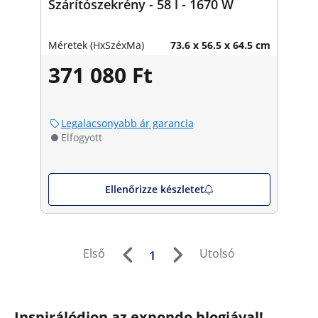
Szárítószekrény - 58 l - 1670 W
Méretek (HxSzéxMa)
73.6 x 56.5 x 64.5 cm
371 080 Ft
Legalacsonyabb ár garancia
Elfogyott
Ellenőrizze készletet
Első
Utolsó
1
Inspirálódjon az expondo blogjával!