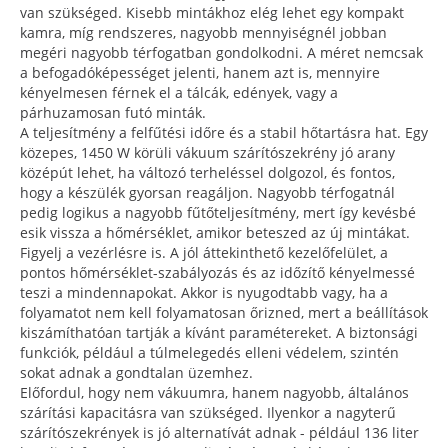
van szükséged. Kisebb mintákhoz elég lehet egy kompakt
kamra, míg rendszeres, nagyobb mennyiségnél jobban
megéri nagyobb térfogatban gondolkodni. A méret nemcsak
a befogadóképességet jelenti, hanem azt is, mennyire
kényelmesen férnek el a tálcák, edények, vagy a
párhuzamosan futó minták.
A teljesítmény a felfűtési időre és a stabil hőtartásra hat. Egy
közepes, 1450 W körüli vákuum szárítószekrény jó arany
középút lehet, ha változó terheléssel dolgozol, és fontos,
hogy a készülék gyorsan reagáljon. Nagyobb térfogatnál
pedig logikus a nagyobb fűtőteljesítmény, mert így kevésbé
esik vissza a hőmérséklet, amikor beteszed az új mintákat.
Figyelj a vezérlésre is. A jól áttekinthető kezelőfelület, a
pontos hőmérséklet-szabályozás és az időzítő kényelmessé
teszi a mindennapokat. Akkor is nyugodtabb vagy, ha a
folyamatot nem kell folyamatosan őrizned, mert a beállítások
kiszámíthatóan tartják a kívánt paramétereket. A biztonsági
funkciók, például a túlmelegedés elleni védelem, szintén
sokat adnak a gondtalan üzemhez.
Előfordul, hogy nem vákuumra, hanem nagyobb, általános
szárítási kapacitásra van szükséged. Ilyenkor a nagyterű
szárítószekrények is jó alternatívát adnak - például 136 liter