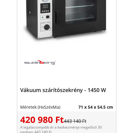
Vákuum szárítószekrény - 1450 W
Méretek (HxSzéxMa)
71 x 54 x 54.5 cm
420 980 Ft
443 140 Ft
A legalacsonyabb ár a kedvezményt megelőző 30
napban: 443 140 Ft