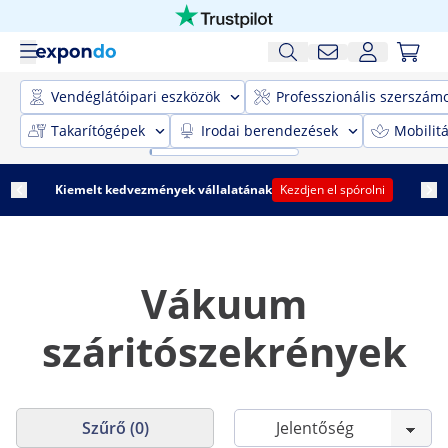
Vendéglátóipari eszközök
Professzionális szerszám
Takarítógépek
Irodai berendezések
Mobilit
Kiemelt kedvezmények vállalatának
Kezdjen el spórolni
Vákuum
száritószekrények
Szűrő (0)