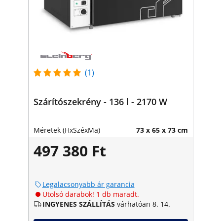
(1)
Szárítószekrény - 136 l - 2170 W
Méretek (HxSzéxMa)
73 x 65 x 73 cm
497 380 Ft
Legalacsonyabb ár garancia
Utolsó darabok! 1 db maradt.
INGYENES SZÁLLÍTÁS
várhatóan 8. 14.