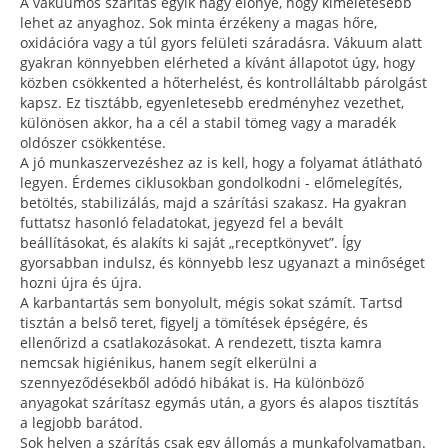
A vákuumos szárítás egyik nagy előnye, hogy kíméletesebb
lehet az anyaghoz. Sok minta érzékeny a magas hőre,
oxidációra vagy a túl gyors felületi száradásra. Vákuum alatt
gyakran könnyebben elérheted a kívánt állapotot úgy, hogy
közben csökkented a hőterhelést, és kontrolláltabb párolgást
kapsz. Ez tisztább, egyenletesebb eredményhez vezethet,
különösen akkor, ha a cél a stabil tömeg vagy a maradék
oldószer csökkentése.
A jó munkaszervezéshez az is kell, hogy a folyamat átlátható
legyen. Érdemes ciklusokban gondolkodni - előmelegítés,
betöltés, stabilizálás, majd a szárítási szakasz. Ha gyakran
futtatsz hasonló feladatokat, jegyezd fel a bevált
beállításokat, és alakíts ki saját „receptkönyvet”. Így
gyorsabban indulsz, és könnyebb lesz ugyanazt a minőséget
hozni újra és újra.
A karbantartás sem bonyolult, mégis sokat számít. Tartsd
tisztán a belső teret, figyelj a tömítések épségére, és
ellenőrizd a csatlakozásokat. A rendezett, tiszta kamra
nemcsak higiénikus, hanem segít elkerülni a
szennyeződésekből adódó hibákat is. Ha különböző
anyagokat szárítasz egymás után, a gyors és alapos tisztítás
a legjobb barátod.
Sok helyen a szárítás csak egy állomás a munkafolyamatban.