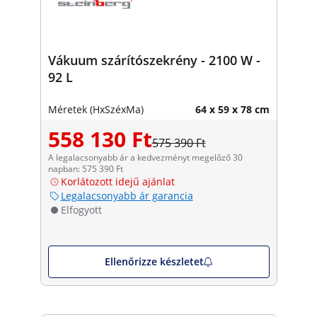
Vákuum szárítószekrény - 2100 W -
92 L
Méretek (HxSzéxMa)
64 x 59 x 78 cm
558 130 Ft
575 390 Ft
A legalacsonyabb ár a kedvezményt megelőző 30
napban: 575 390 Ft
Korlátozott idejű ajánlat
Legalacsonyabb ár garancia
Elfogyott
Ellenőrizze készletet