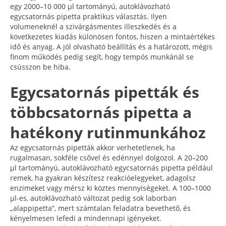
egy 2000–10 000 µl tartományú, autoklávozható
egycsatornás pipetta praktikus választás. Ilyen
volumeneknél a szivárgásmentes illeszkedés és a
következetes kiadás különösen fontos, hiszen a mintaértékes
idő és anyag. A jól olvasható beállítás és a határozott, mégis
finom működés pedig segít, hogy tempós munkánál se
csússzon be hiba.
Egycsatornás pipetták és
többcsatornás pipetta a
hatékony rutinmunkához
Az egycsatornás pipetták akkor verhetetlenek, ha
rugalmasan, sokféle csővel és edénnyel dolgozol. A 20–200
µl tartományú, autoklávozható egycsatornás pipetta például
remek, ha gyakran készítesz reakcióelegyeket, adagolsz
enzimeket vagy mérsz ki köztes mennyiségeket. A 100–1000
µl-es, autoklávozható változat pedig sok laborban
„alappipetta”, mert számtalan feladatra bevethető, és
kényelmesen lefedi a mindennapi igényeket.