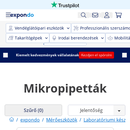
Vendéglátóipari eszközök
Professzionális szerszám
Takarítógépek
Irodai berendezések
Mobilit
Kiemelt kedvezmények vállalatának
Kezdjen el spórolni
Mikropipetták
Szűrő (0)
/
expondo
/
Mérőeszközök
/
Laboratóriumi készü