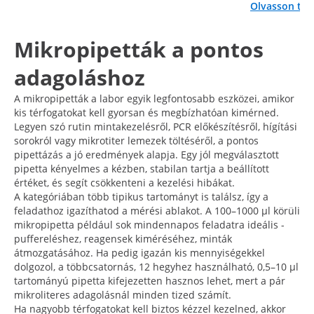
Olvasson to
Mikropipetták a pontos
adagoláshoz
A mikropipetták a labor egyik legfontosabb eszközei, amikor
kis térfogatokat kell gyorsan és megbízhatóan kimérned.
Legyen szó rutin mintakezelésről, PCR előkészítésről, hígítási
sorokról vagy mikrotiter lemezek töltéséről, a pontos
pipettázás a jó eredmények alapja. Egy jól megválasztott
pipetta kényelmes a kézben, stabilan tartja a beállított
értéket, és segít csökkenteni a kezelési hibákat.
A kategóriában több tipikus tartományt is találsz, így a
feladathoz igazíthatod a mérési ablakot. A 100–1000 µl körüli
mikropipetta például sok mindennapos feladatra ideális -
puffereléshez, reagensek kiméréséhez, minták
átmozgatásához. Ha pedig igazán kis mennyiségekkel
dolgozol, a többcsatornás, 12 hegyhez használható, 0,5–10 μl
tartományú pipetta kifejezetten hasznos lehet, mert a pár
mikroliteres adagolásnál minden tized számít.
Ha nagyobb térfogatokat kell biztos kézzel kezelned, akkor