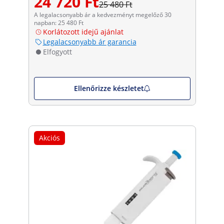
24 720 Ft
25 480 Ft
A legalacsonyabb ár a kedvezményt megelőző 30
napban: 25 480 Ft
Korlátozott idejű ajánlat
Legalacsonyabb ár garancia
Elfogyott
Ellenőrizze készletet
Akciós