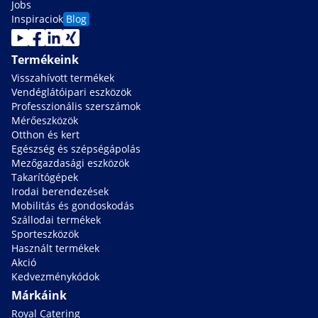
Jobs
Inspiraciok
Blog
Termékeink
Visszahívott termékek
Vendéglátóipari eszközök
Professzionális szerszámok
Mérőeszközök
Otthon és kert
Egészség és szépségápolás
Mezőgazdasági eszközök
Takarítógépek
Irodai berendezések
Mobilitás és gondoskodás
Szállodai termékek
Sporteszközök
Használt termékek
Akció
Kedvezménykódok
Márkáink
Royal Catering