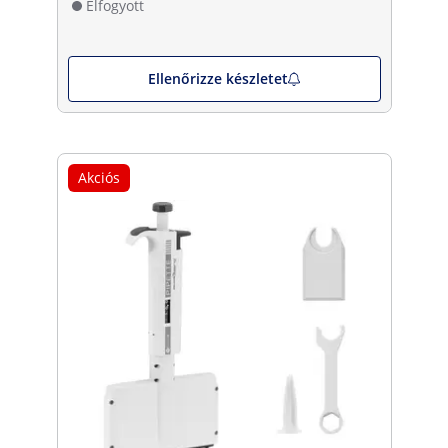
Elfogyott
Ellenőrizze készletet
Akciós