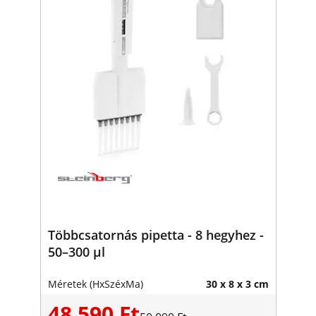
Többcsatornás pipetta - 8 hegyhez -
50–300 μl
Méretek (HxSzéxMa)
30 x 8 x 3 cm
48 590 Ft