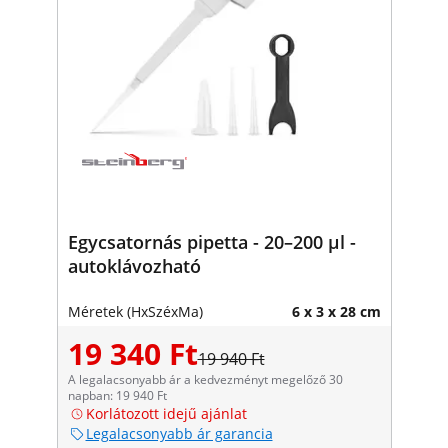
Egycsatornás pipetta - 20–200 µl -
autoklávozható
Méretek (HxSzéxMa)
6 x 3 x 28 cm
19 340 Ft
19 940 Ft
A legalacsonyabb ár a kedvezményt megelőző 30
napban: 19 940 Ft
Korlátozott idejű ajánlat
Legalacsonyabb ár garancia