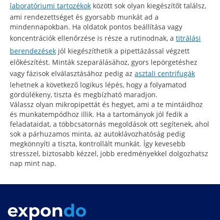
laboratóriumi tartozékok
között sok olyan kiegészítőt találsz,
ami rendezettséget és gyorsabb munkát ad a
mindennapokban. Ha oldatok pontos beállítása vagy
koncentrációk ellenőrzése is része a rutinodnak, a
titrálási
berendezések
jól kiegészíthetik a pipettázással végzett
előkészítést. Minták szeparálásához, gyors lepörgetéshez
vagy fázisok elválasztásához pedig az
asztali centrifugák
lehetnek a következő logikus lépés, hogy a folyamatod
gördülékeny, tiszta és megbízható maradjon.
Válassz olyan mikropipettát és hegyet, ami a te mintáidhoz
és munkatempódhoz illik. Ha a tartományok jól fedik a
feladataidat, a többcsatornás megoldások ott segítenek, ahol
sok a párhuzamos minta, az autoklávozhatóság pedig
megkönnyíti a tiszta, kontrollált munkát. Így kevesebb
stresszel, biztosabb kézzel, jobb eredményekkel dolgozhatsz
nap mint nap.