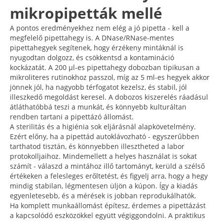
mikropipetták mellé
A pontos eredményekhez nem elég a jó pipetta - kell a
megfelelő pipettahegy is. A DNase/RNase-mentes
pipettahegyek segítenek, hogy érzékeny mintáknál is
nyugodtan dolgozz, és csökkentsd a kontamináció
kockázatát. A 200 µl-es pipettahegy dobozban tipikusan a
mikroliteres rutinokhoz passzol, míg az 5 ml-es hegyek akkor
jönnek jól, ha nagyobb térfogatot kezelsz, és stabil, jól
illeszkedő megoldást keresel. A dobozos kiszerelés ráadásul
átláthatóbbá teszi a munkát, és könnyebb kulturáltan
rendben tartani a pipettázó állomást.
A sterilitás és a higiénia sok eljárásnál alapkövetelmény.
Ezért előny, ha a pipettád autoklávozható - egyszerűbben
tarthatod tisztán, és könnyebben illesztheted a labor
protokolljaihoz. Mindemellett a helyes használat is sokat
számít - válaszd a mintához illő tartományt, kerüld a szélső
értékeken a felesleges erőltetést, és figyelj arra, hogy a hegy
mindig stabilan, légmentesen üljön a kúpon. Így a kiadás
egyenletesebb, és a mérések is jobban reprodukálhatók.
Ha komplett munkaállomást építesz, érdemes a pipettázást
a kapcsolódó eszközökkel együtt végiggondolni. A praktikus