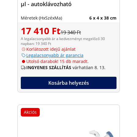
μl - autoklávozható
Méretek (HxSzéxMa)
6 x 4 x 38 cm
17 410 Ft
19 340 Ft
A legalacsonyabb ár a kedvezményt megelőző 30
napban: 19 340 Ft
Korlátozott idejű ajánlat
Legalacsonyabb ár garancia
Utolsó darabok! 15 db maradt.
INGYENES SZÁLLÍTÁS
várhatóan 8. 13.
Kosárba helyezés
Akciós