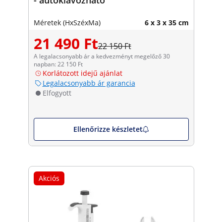
Méretek (HxSzéxMa)
6 x 3 x 35 cm
21 490 Ft
22 150 Ft
A legalacsonyabb ár a kedvezményt megelőző 30
napban: 22 150 Ft
Korlátozott idejű ajánlat
Legalacsonyabb ár garancia
Elfogyott
Ellenőrizze készletet
Akciós