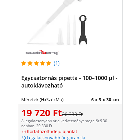
(1)
Egycsatornás pipetta - 100–1000 μl -
autoklávozható
Méretek (HxSzéxMa)
6 x 3 x 30 cm
19 720 Ft
20 330 Ft
A legalacsonyabb ár a kedvezményt megelőző 30
napban: 20 330 Ft
Korlátozott idejű ajánlat
Legalacsonyabb ár garancia