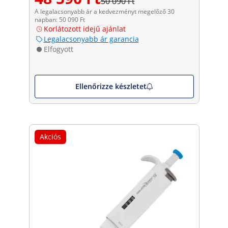
50 090 Ft
A legalacsonyabb ár a kedvezményt megelőző 30
napban: 50 090 Ft
Korlátozott idejű ajánlat
Legalacsonyabb ár garancia
Elfogyott
Ellenőrizze készletet
Akciós