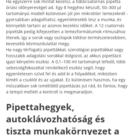
Ha egyszerre sok mintát kezelsz, a többcsatornás pipetta
óriási időnyereséget ad. Egy 8 hegyhez készült, 50–300 μl
tartományú modell különösen jól jön mikrotiter lemezeknél -
gyorsabban adagolhatsz, egyenletesebb lesz a munka, és
könnyebb tartani az azonos kezelési időket. A 12 csatornás
pipetták pedig kifejezetten a lemezformátumok ritmusához
illenek, így a sorok vagy oszlopok töltése természetesebben,
kevesebb kézmozdulattal megy.
Ha nagy térfogatú pipettákkal, szerológiai pipettákkal vagy
hosszabb adagolási sorokkal dolgozol, az akkus pipettázó
igazi kényelmi eszköz. A 0,1–100 ml tartományt lefedő, több
sebességfokozattal rendelkező eszköz segít, hogy
egyenletesen szívd fel és add ki a folyadékot, miközben
kíméli a csuklót és az ujjakat. Ez különösen hasznos, ha egy
műszakban sok ismétlődő pipettázás jut rád, és fontos, hogy
a tempó mellett a kontroll is megmaradjon.
Pipettahegyek,
autoklávozhatóság és
tiszta munkakörnyezet a