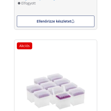
Elfogyott
Ellenőrizze készletet
Akciós