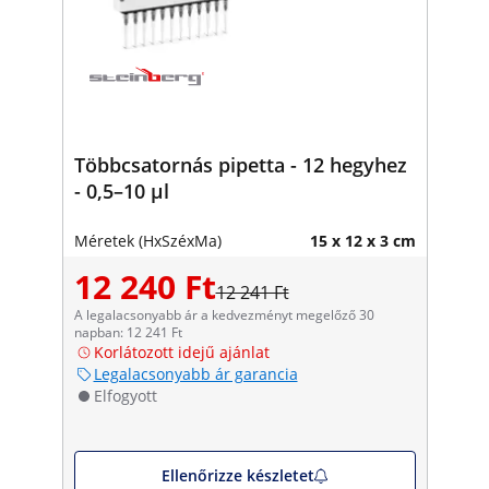
Többcsatornás pipetta - 12 hegyhez
- 0,5–10 μl
Méretek (HxSzéxMa)
15 x 12 x 3 cm
12 240 Ft
12 241 Ft
A legalacsonyabb ár a kedvezményt megelőző 30
napban: 12 241 Ft
Korlátozott idejű ajánlat
Legalacsonyabb ár garancia
Elfogyott
Ellenőrizze készletet