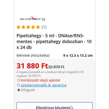
(1)
Pipettahegy - 5 ml - DNAse/RNS-
mentes - pipettahegy dobozban - 10
x 24 db
Méretek (HxSzéxMa)
9 x 12.3 x 13.2 cm
31 880 Ft
32 870 Ft
A legalacsonyabb ár a kedvezményt megelőző 30
napban: 32 870 Ft
Korlátozott idejű ajánlat
Legalacsonyabb ár garancia
Elfogyott
Ellenőrizze készletet