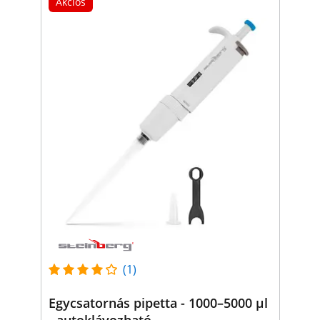
Akciós
(1)
Egycsatornás pipetta - 1000–5000 µl
- autoklávozható