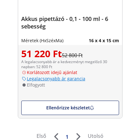
Akkus pipettázó - 0,1 - 100 ml - 6
sebesség
Méretek (HxSzéxMa)
16 x 4 x 15 cm
51 220 Ft
52 800 Ft
A legalacsonyabb ár a kedvezményt megelőző 30
napban: 52 800 Ft
Korlátozott idejű ajánlat
Legalacsonyabb ár garancia
Elfogyott
Ellenőrizze készletet
Első
Utolsó
1