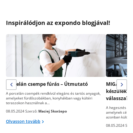
Inspirálódjon az expondo blogjával!
Porcelán csempe fúrás – Útmutató
MIG/MAG- v
készülék? 
A porcelán csempék rendkívül elegáns és tartós anyagok,
válassza?
amelyeket fürdőszobákban, konyhákban vagy kültéri
teraszokon használnak a…
A hegesztés egy
08.05.2024 Szerző:
Maciej Skorżepo
amelynek célja 
azonban különb
Olvasson tovább
08.05.2024 Szer