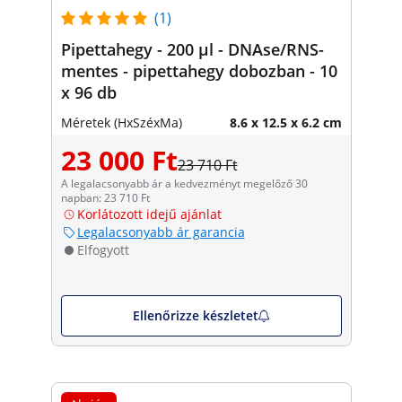
(1)
Pipettahegy - 200 µl - DNAse/RNS-
mentes - pipettahegy dobozban - 10
x 96 db
Méretek (HxSzéxMa)
8.6 x 12.5 x 6.2 cm
23 000 Ft
23 710 Ft
A legalacsonyabb ár a kedvezményt megelőző 30
napban: 23 710 Ft
Korlátozott idejű ajánlat
Legalacsonyabb ár garancia
Elfogyott
Ellenőrizze készletet