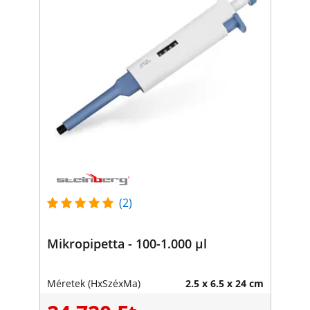
(2)
Mikropipetta - 100-1.000 µl
Méretek (HxSzéxMa)
2.5 x 6.5 x 24 cm