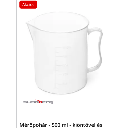
Akciós
Mérőpohár - 500 ml - kiöntővel és