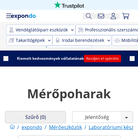
Vendéglátóipari eszközök
Professzionális szerszám
Takarítógépek
Irodai berendezések
Mobilit
Kiemelt kedvezmények vállalatának
Kezdjen el spórolni
Mérőpoharak
Szűrő (0)
/
expondo
/
Mérőeszközök
/
Laboratóriumi készü