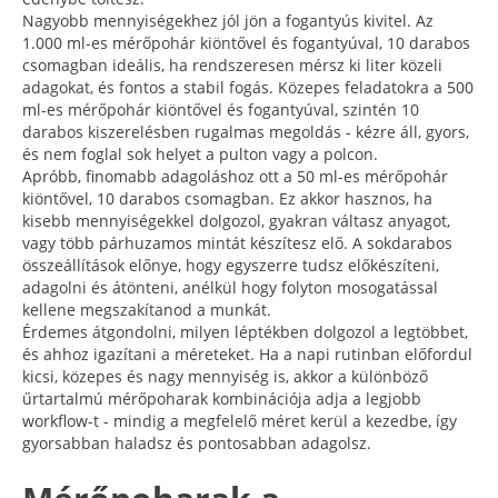
Nagyobb mennyiségekhez jól jön a fogantyús kivitel. Az
1.000 ml-es mérőpohár kiöntővel és fogantyúval, 10 darabos
csomagban ideális, ha rendszeresen mérsz ki liter közeli
adagokat, és fontos a stabil fogás. Közepes feladatokra a 500
ml-es mérőpohár kiöntővel és fogantyúval, szintén 10
darabos kiszerelésben rugalmas megoldás - kézre áll, gyors,
és nem foglal sok helyet a pulton vagy a polcon.
Apróbb, finomabb adagoláshoz ott a 50 ml-es mérőpohár
kiöntővel, 10 darabos csomagban. Ez akkor hasznos, ha
kisebb mennyiségekkel dolgozol, gyakran váltasz anyagot,
vagy több párhuzamos mintát készítesz elő. A sokdarabos
összeállítások előnye, hogy egyszerre tudsz előkészíteni,
adagolni és átönteni, anélkül hogy folyton mosogatással
kellene megszakítanod a munkát.
Érdemes átgondolni, milyen léptékben dolgozol a legtöbbet,
és ahhoz igazítani a méreteket. Ha a napi rutinban előfordul
kicsi, közepes és nagy mennyiség is, akkor a különböző
űrtartalmú mérőpoharak kombinációja adja a legjobb
workflow-t - mindig a megfelelő méret kerül a kezedbe, így
gyorsabban haladsz és pontosabban adagolsz.