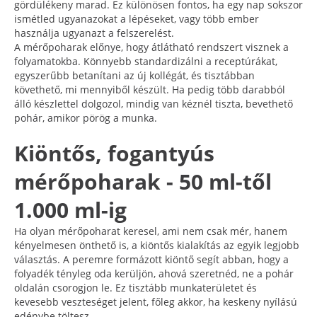
gördülékeny marad. Ez különösen fontos, ha egy nap sokszor
ismétled ugyanazokat a lépéseket, vagy több ember
használja ugyanazt a felszerelést.
A mérőpoharak előnye, hogy átlátható rendszert visznek a
folyamatokba. Könnyebb standardizálni a receptúrákat,
egyszerűbb betanítani az új kollégát, és tisztábban
követhető, mi mennyiből készült. Ha pedig több darabból
álló készlettel dolgozol, mindig van kéznél tiszta, bevethető
pohár, amikor pörög a munka.
Kiöntős, fogantyús
mérőpoharak - 50 ml-től
1.000 ml-ig
Ha olyan mérőpoharat keresel, ami nem csak mér, hanem
kényelmesen önthető is, a kiöntős kialakítás az egyik legjobb
választás. A peremre formázott kiöntő segít abban, hogy a
folyadék tényleg oda kerüljön, ahová szeretnéd, ne a pohár
oldalán csorogjon le. Ez tisztább munkaterületet és
kevesebb veszteséget jelent, főleg akkor, ha keskeny nyílású
edénybe töltesz.