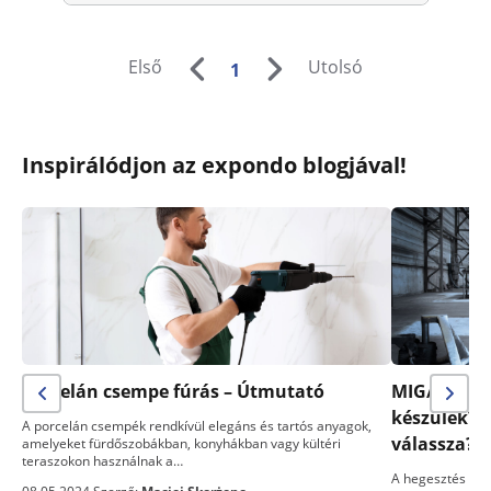
Első
Utolsó
1
Inspirálódjon az expondo blogjával!
Porcelán csempe fúrás – Útmutató
MIG/MAG- v
készülék? 
A porcelán csempék rendkívül elegáns és tartós anyagok,
válassza?
amelyeket fürdőszobákban, konyhákban vagy kültéri
teraszokon használnak a…
A hegesztés egy