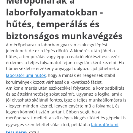
Mérőpoharak a
laborfolyamatokban -
hűtés, temperálás és
biztonságos munkavégzés
A mérőpoharak a laborban gyakran csak egy lépést
jelentenek, de ez a lépés döntő. A kimérés után jöhet a
hűtés, a temperálás vagy épp a reakció előkészítése, ezért
érdemes a teljes folyamatot fejben egy láncként kezelni. Ha
hőmérsékletre érzékeny anyaggal dolgozol, jól jöhetnek a
laboratóriumi hűtők
, hogy a minták és reagensek stabil
körülmények között várhassák a következő fázist.
Amikor a mérés után eszközökkel folytatod, a kompatibilitás
és az áttekinthetőség sokat számít. Ugyanaz a logika, ami a
jól olvasható skálánál fontos, igaz a teljes munkaállomásra is
- legyen minden kéznél, legyen egyértelmű a folyamat, és
legyen könnyű tisztán tartani. Ebben segít, ha a
mérőpoharak mellett a szükséges kiegészítőket és gépeket is
egységes szemlélettel választod, például a
laboratóriumi
készülékek
közül.