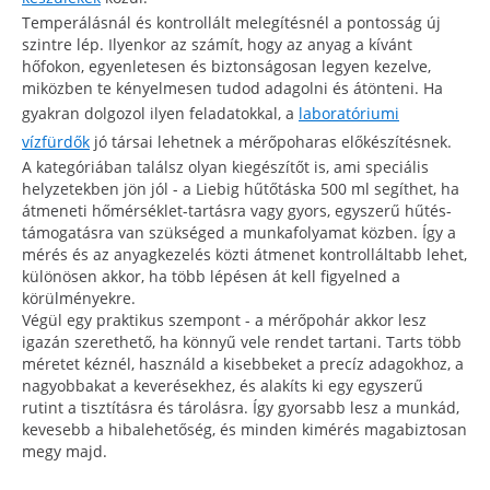
Temperálásnál és kontrollált melegítésnél a pontosság új
szintre lép. Ilyenkor az számít, hogy az anyag a kívánt
hőfokon, egyenletesen és biztonságosan legyen kezelve,
miközben te kényelmesen tudod adagolni és átönteni. Ha
gyakran dolgozol ilyen feladatokkal, a
laboratóriumi
vízfürdők
jó társai lehetnek a mérőpoharas előkészítésnek.
A kategóriában találsz olyan kiegészítőt is, ami speciális
helyzetekben jön jól - a Liebig hűtőtáska 500 ml segíthet, ha
átmeneti hőmérséklet-tartásra vagy gyors, egyszerű hűtés-
támogatásra van szükséged a munkafolyamat közben. Így a
mérés és az anyagkezelés közti átmenet kontrolláltabb lehet,
különösen akkor, ha több lépésen át kell figyelned a
körülményekre.
Végül egy praktikus szempont - a mérőpohár akkor lesz
igazán szerethető, ha könnyű vele rendet tartani. Tarts több
méretet kéznél, használd a kisebbeket a precíz adagokhoz, a
nagyobbakat a keverésekhez, és alakíts ki egy egyszerű
rutint a tisztításra és tárolásra. Így gyorsabb lesz a munkád,
kevesebb a hibalehetőség, és minden kimérés magabiztosan
megy majd.