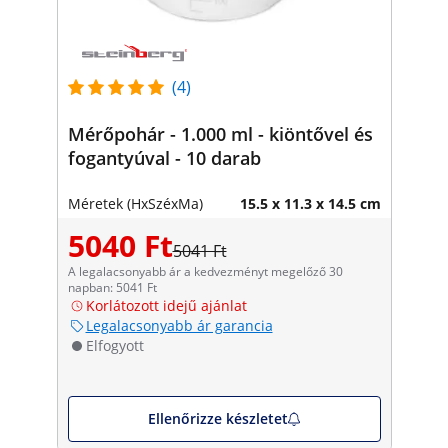
(4)
Mérőpohár - 1.000 ml - kiöntővel és
fogantyúval - 10 darab
Méretek (HxSzéxMa)
15.5 x 11.3 x 14.5 cm
5040 Ft
5041 Ft
A legalacsonyabb ár a kedvezményt megelőző 30
napban: 5041 Ft
Korlátozott idejű ajánlat
Legalacsonyabb ár garancia
Elfogyott
Ellenőrizze készletet