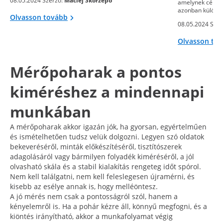
08.05.2024 Szerző:
Maciej Skorżepo
amelynek célja 
azonban különb
Olvasson tovább
08.05.2024 Szer
Olvasson to
Mérőpoharak a pontos
kiméréshez a mindennapi
munkában
A mérőpoharak akkor igazán jók, ha gyorsan, egyértelműen
és ismételhetően tudsz velük dolgozni. Legyen szó oldatok
bekeveréséről, minták előkészítéséről, tisztítószerek
adagolásáról vagy bármilyen folyadék kiméréséről, a jól
olvasható skála és a stabil kialakítás rengeteg időt spórol.
Nem kell találgatni, nem kell feleslegesen újramérni, és
kisebb az esélye annak is, hogy melléöntesz.
A jó mérés nem csak a pontosságról szól, hanem a
kényelemről is. Ha a pohár kézre áll, könnyű megfogni, és a
kiöntés irányítható, akkor a munkafolyamat végig