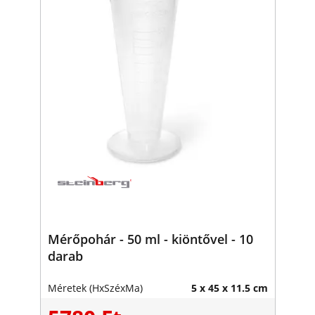
Mérőpohár - 50 ml - kiöntővel - 10
darab
Méretek (HxSzéxMa)
5 x 45 x 11.5 cm