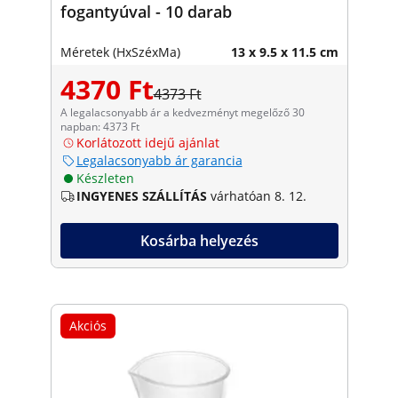
fogantyúval - 10 darab
Méretek (HxSzéxMa)
13 x 9.5 x 11.5 cm
4370 Ft
4373 Ft
A legalacsonyabb ár a kedvezményt megelőző 30
napban: 4373 Ft
Korlátozott idejű ajánlat
Legalacsonyabb ár garancia
Készleten
INGYENES SZÁLLÍTÁS
várhatóan 8. 12.
Kosárba helyezés
Akciós