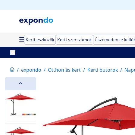
Kerti eszközök
Kerti szerszámok
Úszómedence kellé
/
expondo
/
Otthon és kert
/
Kerti bútorok
/
Nap