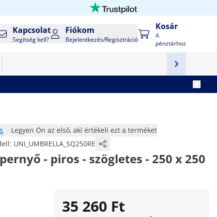
Kosár
Kapcsolat
Fiókom
A
Segítség kell?
Bejelentkezés/Regisztráció
pénztárhoz
s
Legyen Ön az első, aki értékeli ezt a terméket
ell:
UNI_UMBRELLA_SQ250RE
rnyő - piros - szögletes - 250 x 250
35 260 Ft