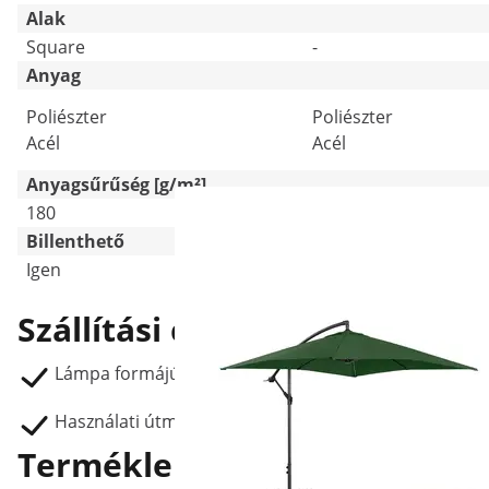
Alak
Square
-
Anyag
Poliészter
Poliészter
Acél
Acél
Anyagsűrűség [g/m²]
180
180
Billenthető
Igen
Igen
Szállítási csomag
Lámpa formájú napernyő UNI_UMBRELLA_SQ250RE
Használati útmutató
Termékleírás