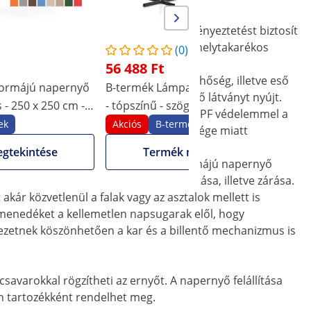
 ellen, miközben nyáron pihentető kényeztetést biztosít
azságban maradnak vendégei a stabil és helytakarékos
(0)
56 488 Ft
édelmet nyújt vendégeinek a leégés, hőség, illetve eső
formájú napernyő
B-termék Lámpa formájú napernyő
rnyékot, illetve szemet gyönyörködtető látványt nyújt.
s - 250 x 250 cm -
- tópszínű - szögletes - 250 x 250 cm
különösen kellemetlenek lehetnek. 50+ UPF védelemmel a
- forgatható
ek
Akciós
B-termékek
 italaikat, anélkül hogy a bőrük egészsége miatt
gtekintése
Termék megtekintése
ális állásának megfelelően a lámpa formájú napernyő
ségével, csakúgy, mint a napernyő nyitása, illetve zárása.
kár közvetlenül a falak vagy az asztalok mellett is
jt menedéket a kellemetlen napsugarak elől, hogy
erkezetnek köszönhetően a kar és a billentő mechanizmus is
csavarokkal rögzítheti az ernyőt. A napernyő felállítása
an tartozékként rendelhet meg.