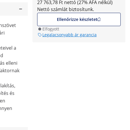
27 763,78 Ft nettó (27% ÁFA nélkül)
Nettó számlát biztosítunk.
Ellenőrizze készletet
onszövet
Elfogyott
ári
Legalacsonyabb ár garancia
teivel a
ad
s elleni
faktornak
lakítás,
ítés és
ben
önnyen