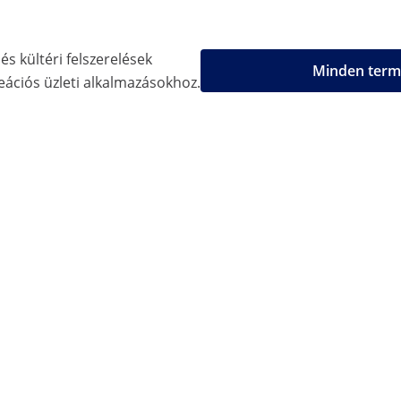
és kültéri felszerelések
Minden termé
eációs üzleti alkalmazásokhoz.