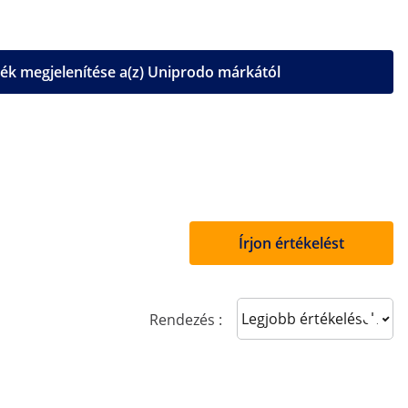
k megjelenítése a(z) Uniprodo márkától
Írjon értékelést
Sort reviews
Rendezés :