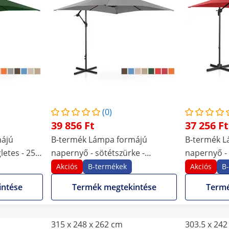
(0)
39 856 Ft
37 256 Ft
májú
B-termék Lámpa formájú
B-termék L
letes - 250
napernyő - sötétszürke -
napernyő - 
szögletes - 250 x 250 cm -
250 x 250 c
Akciós
B-termékek
Akciós
B
dönthető
intése
Termék megtekintése
Termé
315 x 248 x 262 cm
303.5 x 242