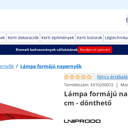
kek
Kerti dekorációk
Kerti építmények
Kerti bútorok
Légtechnika
Kiemelt kedvezmények vállalatának
Kezdjen el spórolni
ernyők
/
Lámpa formájú napernyők
Nincs értékelé
|
Termékszám:
EX10250072
Mod
Lámpa formájú nape
cm - dönthető