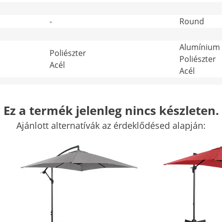
-
Round
Alumínium
Poliészter
Poliészter
Acél
Acél
180
180
Ez a termék jelenleg nincs készleten.
-
Igen
Ajánlott alternatívák az érdeklődésed alapján:
További jellemzők összehasonlítása