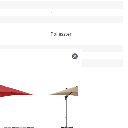
-
Poliészter
180
Igen