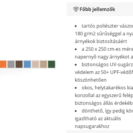
Főbb jellemzők
tartós poliészter vász
180 g/m2 sűrűséggel a ny
árnyékok biztosításáért
a 250 x 250 cm-es mére
napernyő nagy árnyékot 
biztonságos UV-sugárzá
védelem az 50+ UPF-védő
köszönhetően
okos, helytakarékos kia
konzollal az egyszerű felép
biztonságos állás érdeké
dönthető, így pedig k
igazítható az aktuális
napsugarakhoz