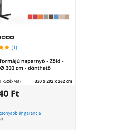
(1)
ormájú napernyő - Zöld -
 Ø 300 cm - dönthető
(HxSzéxMa)
330 x 292 x 262 cm
40 Ft
csonyabb ár garancia
tt