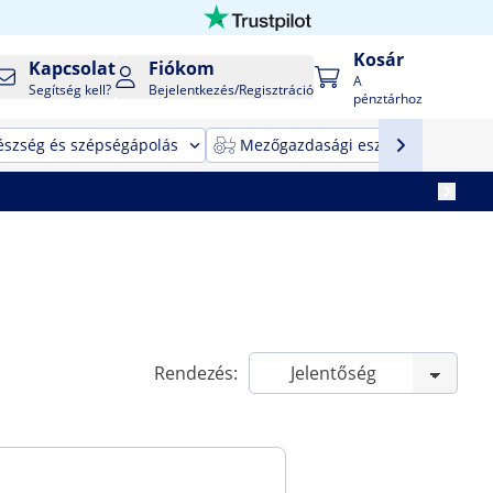
Kosár
Kapcsolat
Fiókom
A
Segítség kell?
Bejelentkezés/Regisztráció
pénztárhoz
észség és szépségápolás
Mezőgazdasági eszközök
T
Rendezés: