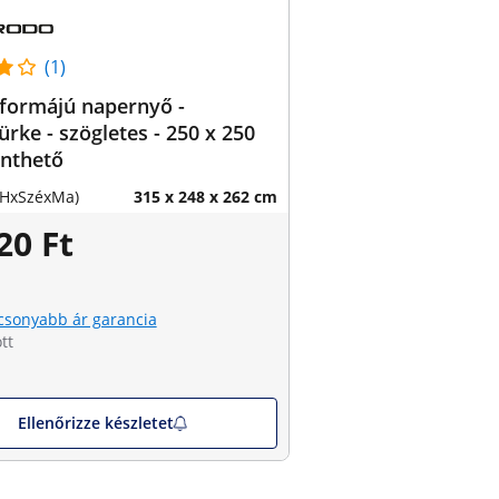
(1)
formájú napernyő -
ürke - szögletes - 250 x 250
önthető
(HxSzéxMa)
315 x 248 x 262 cm
20 Ft
csonyabb ár garancia
tt
Ellenőrizze készletet