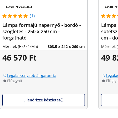
(1)
Lámpa formájú napernyő - bordó -
Lámpa 
szögletes - 250 x 250 cm -
sötétsz
forgatható
cm - d
Méretek (HxSzéxMa)
303.5 x 242 x 260 cm
Méretek 
46 570 Ft
49 8
Legalacsonyabb ár garancia
Legala
Elfogyott
Elfogyo
Ellenőrizze készletet