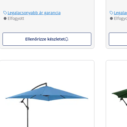
Legalacsonyabb ár garancia
Legala
Elfogyott
Elfogyo
Ellenőrizze készletet