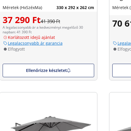
Méretek (HxSzéxMa)
330 x 292 x 262 cm
Méretek 
37 290 Ft
70 6
41 390 Ft
A legalacsonyabb ár a kedvezményt megelőző 30
napban: 41 390 Ft
Korlátozott idejű ajánlat
Legalacsonyabb ár garancia
Legala
Elfogyott
Elfogyo
Ellenőrizze készletet