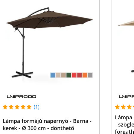
(1)
Lámpa 
Lámpa formájú napernyő - Barna -
- szögl
kerek - Ø 300 cm - dönthető
forgat