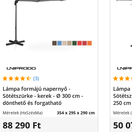
(3)
Lámpa formájú napernyő -
Lámpa 
Sötétszürke - kerek - Ø 300 cm -
Sötétszü
dönthető és forgatható
250 cm 
Méretek (HxSzéxMa)
354 x 295 x 290 cm
Méretek 
88 290 Ft
50 0