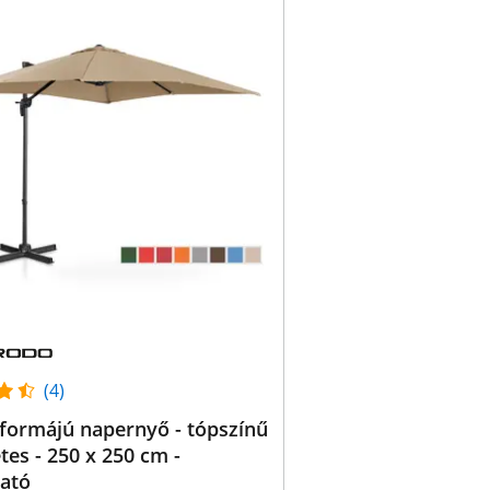
(4)
formájú napernyő - tópszínű
etes - 250 x 250 cm -
ható