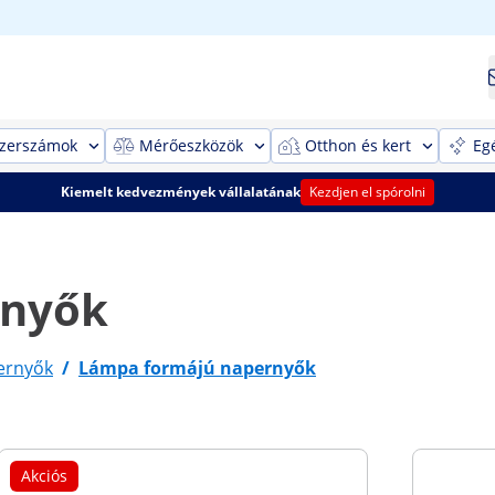
szerszámok
Mérőeszközök
Otthon és kert
Eg
Kiemelt kedvezmények vállalatának
Kezdjen el spórolni
rnyők
ernyők
/
Lámpa formájú napernyők
Akciós