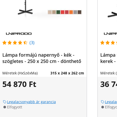
(3)
Lámpa formájú napernyő - kék -
Lámpa f
szögletes - 250 x 250 cm - dönthető
kerek -
Méretek (HxSzéxMa)
315 x 248 x 262 cm
Méretek 
54 870 Ft
36 7
Legalacsonyabb ár garancia
Legala
Elfogyott
Elfogyo