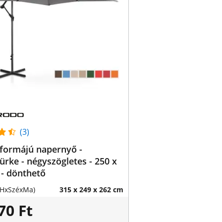
(3)
formájú napernyő -
rke - négyszögletes - 250 x
- dönthető
(HxSzéxMa)
315 x 249 x 262 cm
70 Ft