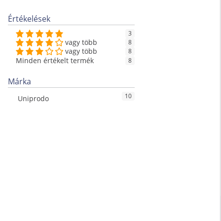
Értékelések
3
vagy több
8
vagy több
8
Minden értékelt termék
8
Márka
10
Uniprodo