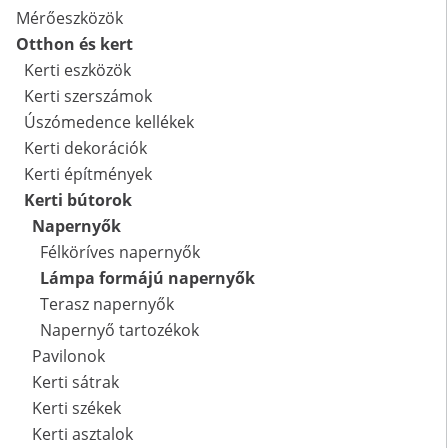
Mérőeszközök
Otthon és kert
Kerti eszközök
Kerti szerszámok
Úszómedence kellékek
Kerti dekorációk
Kerti építmények
Kerti bútorok
Napernyők
Félköríves napernyők
Lámpa formájú napernyők
Terasz napernyők
Napernyő tartozékok
Pavilonok
Kerti sátrak
Kerti székek
Kerti asztalok