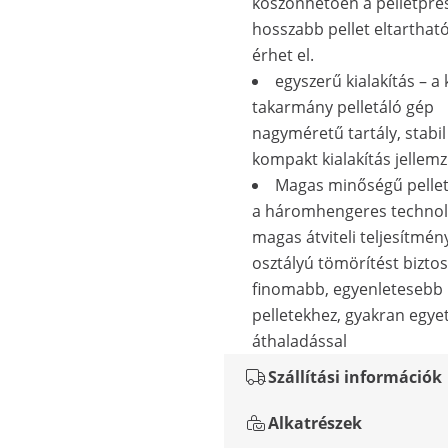
köszönhetően a pelletpré
hosszabb pellet eltartható
érhet el.
egyszerű kialakítás – 
takarmány pelletáló gép
nagyméretű tartály, stabil
kompakt kialakítás jellemz
Magas minőségű pellet
a háromhengeres technol
magas átviteli teljesítmén
osztályú tömörítést biztos
finomabb, egyenletesebb
pelletekhez, gyakran egye
áthaladással
Szállítási információk
Alkatrészek