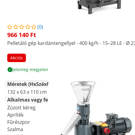
(0)
966 140 Ft
Pelletáló gép kardántengellyel - 400 kg/h - 15–28 LE - Ø
Akciós
Jelenleg megjelenített
Méretek (HxSzéxMa)
132 x 63 x 110 cm
Alkalmas vagy feldolgozható anyagok
Zúzott kéreg
Apríték
Fűrészpor
Szalma