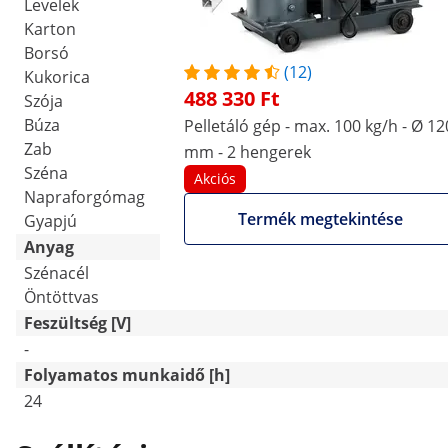
Levelek
Karton
Borsó
(12)
Kukorica
488 330 Ft
Szója
Búza
Pelletáló gép - max. 100 kg/h - Ø 12
Zab
mm - 2 hengerek
Széna
Akciós
Napraforgómag
Termék megtekintése
Gyapjú
Anyag
Szénacél
Öntöttvas
Feszültség [V]
-
Folyamatos munkaidő [h]
24