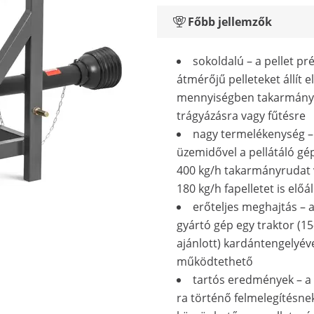
Főbb jellemzők
sokoldalú – a pellet p
átmérőjű pelleteket állít e
mennyiségben takarmány
trágyázásra vagy fűtésre
nagy termelékenység –
üzemidővel a pellátáló gé
400 kg/h takarmányrudat 
180 kg/h fapelletet is előál
erőteljes meghajtás – a
gyártó gép egy traktor (1
ajánlott) kardántengelyév
működtethető
tartós eredmények – a 
ra történő felmelegítésne