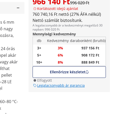
966 140 Ft
996 020 Ft
Korlátozott idejű ajánlat
760 740,16 Ft nettó (27% ÁFA nélkül)
Nettó számlát biztosítunk.
rés 6 mm
A legalacsonyabb ár a kedvezményt megelőző 30
lő nagy
napban: 996 020 Ft
Mennyiségi kedvezmény
ozásra,
db
Kedvezmény
darabonként (bruttó)
3+
3%
937 156 Ft
 24 órás
ppel akár
5+
6%
908 172 Ft
vagy akár
10+
8%
888 849 Ft
líthat
Ellenőrizze készletet
 pellet
Elfogyott
5–28 LE
Legalacsonyabb ár garancia
el
60–80 °C-
k