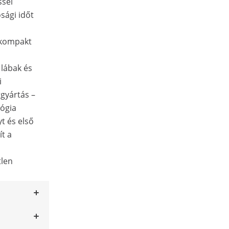
ssel
sági időt
a kompakt
 lábak és
i
gyártás –
ógia
yt és első
ít a
tlen