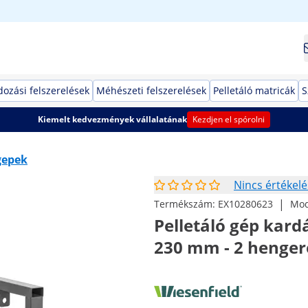
dozási felszerelések
Méhészeti felszerelések
Pelletáló matricák
S
Kiemelt kedvezmények vállalatának
Kezdjen el spórolni
gepek
Nincs értékelé
|
Termékszám:
EX10280623
Mod
Pelletáló gép kardá
230 mm - 2 henger