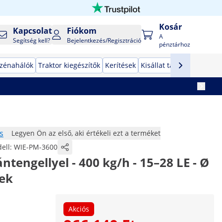
Kosár
Kapcsolat
Fiókom
A
Segítség kell?
Bejelentkezés/Regisztráció
pénztárhoz
zénahálók
Traktor kiegészítők
Kerítések
Kisállat tartozékok
Auto
s
Legyen Ön az első, aki értékeli ezt a terméket
ell:
WIE-PM-3600
ntengellyel - 400 kg/h - 15–28 LE - Ø
ek
Akciós