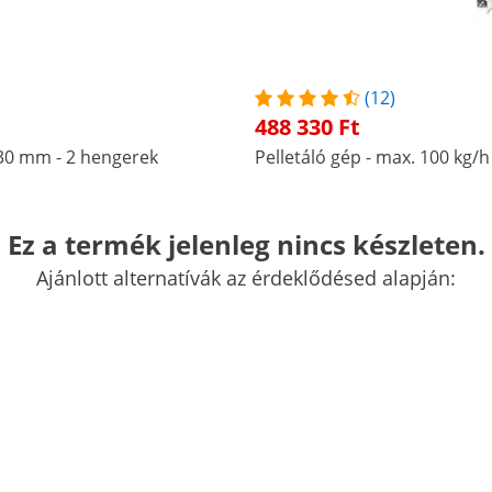
(12)
488 330 Ft
 230 mm - 2 hengerek
Pelletáló gép - max. 100 kg/
Akciós
Ez a termék jelenleg nincs készleten.
Ajánlott alternatívák az érdeklődésed alapján:
88.5 x 35.5 x 73 cm
Zúzott kéreg
Apríték
Fűrészpor
Szalma