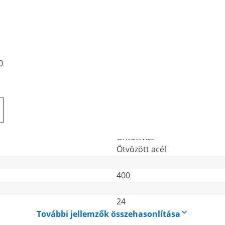
Levelek
Karton
Borsó
Kukorica
Szója
Búza
0
Zab
Széna
Napraforgómag
Gyapjú
Öntöttvas
Ötvözött acél
400
24
További jellemzők összehasonlítása