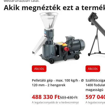
webáruházban talál.
Akik megnézték ezt a termék
Akciós
Akciós
Pelletáló gép - max. 100 kg/h - Ø
Szállítócsiga
120 mm - 2 hengerek
1400 fodulat
magasságú
488 330 Ft
597 04
503 430 Ft
A legalacsonyabb ár a kedvezményt
A legalacsony