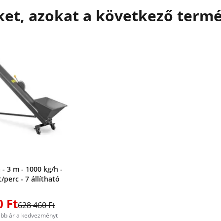
et, azokat a következő termé
 - 3 m - 1000 kg/h -
/perc - 7 állítható
0 Ft
628 460 Ft
abb ár a kedvezményt