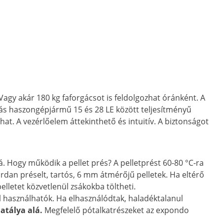
Vagy akár 180 kg faforgácsot is feldolgozhat óránként. A
más haszongépjármű 15 és 28 LE között teljesítményű
t. A vezérlőelem áttekinthető és intuitív. A biztonságot
. Hogy működik a pellet prés? A pelletprést 60-80 °C-ra
rdan préselt, tartós, 6 mm átmérőjű pelletek. Ha eltérő
elletet közvetlenül zsákokba töltheti.
l használhatók. Ha elhasználódtak, haladéktalanul
atálya alá.
Megfelelő pótalkatrészeket az expondo