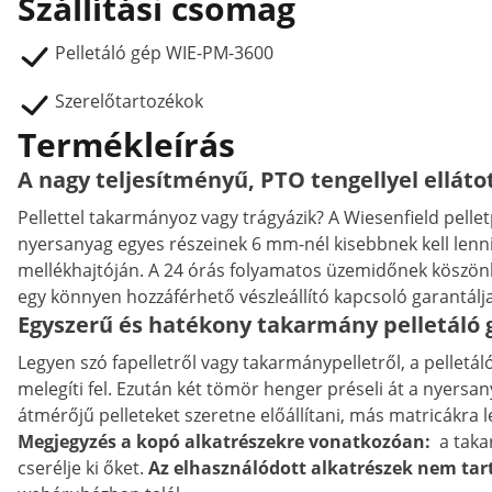
Szállítási csomag
Pelletáló gép WIE-PM-3600
Szerelőtartozékok
Termékleírás
A nagy teljesítményű, PTO tengellyel ellátot
Pellettel takarmányoz vagy trágyázik? A Wiesenfield pellet
nyersanyag egyes részeinek 6 mm-nél kisebbnek kell lenni
mellékhajtóján. A 24 órás folyamatos üzemidőnek köszönhet
egy könnyen hozzáférhető vészleállító kapcsoló garantálja
Egyszerű és hatékony takarmány pelletáló g
Legyen szó fapelletről vagy takarmánypelletről, a pelletá
melegíti fel. Ezután két tömör henger préseli át a nyers
átmérőjű pelleteket szeretne előállítani, más matricákra l
Megjegyzés a kopó alkatrészekre vonatkozóan:
a takar
cserélje ki őket.
Az elhasználódott alkatrészek nem tart