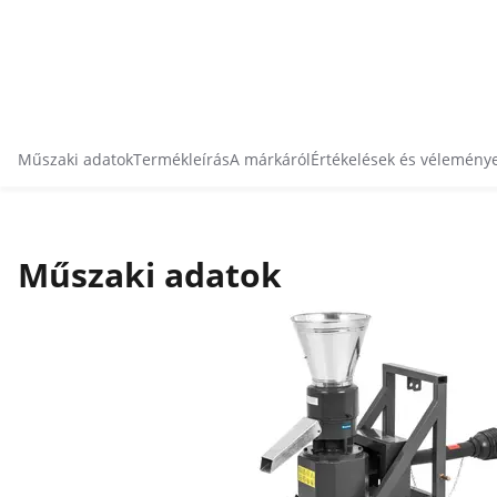
Műszaki adatok
Termékleírás
A márkáról
Értékelések és vélemény
Műszaki adatok