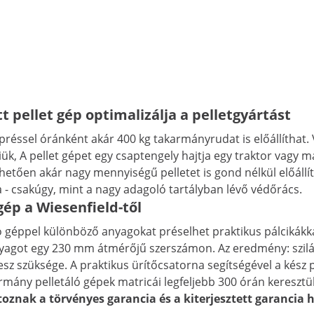
t pellet gép optimalizálja a pelletgyártást
préssel óránként akár 400 kg takarmányrudat is előállíthat. 
ük, A pellet gépet egy csaptengely hajtja egy traktor vagy 
ően akár nagy mennyiségű pelletet is gond nélkül előállítha
 - csakúgy, mint a nagy adagoló tartályban lévő védőrács.
ép a Wiesenfield-től
ló géppel különböző anyagokat préselhet praktikus pálcikákká
anyagot egy 230 mm átmérőjű szerszámon. Az eredmény: szilá
esz szüksége. A praktikus ürítőcsatorna segítségével a kész p
mány pelletáló gépek matricái legfeljebb 300 órán keresztü
oznak a törvényes garancia és a kiterjesztett garancia h