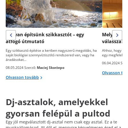
Hogyan építsünk szikkasztót – egy
Melyik sza
átfogó útmutató
válassza? 
Egy szikkasztó építése a kertben nagyszerű megoldás, ha
Ahhoz, hogy egy
saját biológiai szennyvíztisztító rendszered van, vagy ha
egy megfelelő s
áradásokat…
06.04.2024 Szer
08.05.2024 Szerző:
Maciej Skorżepo
Olvasson to
Olvasson tovább
Dj-asztalok, amelyekkel
gyorsan felépül a pultod
Egy jól megválasztott dj-asztal nem csak egy asztal. Ez a te
munkaállomásod. Itt dől el, mennyire kényelmesen éred el a