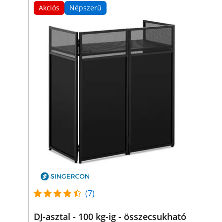
Akciós
Népszerű
(7)
DJ-asztal - 100 kg-ig - összecsukható