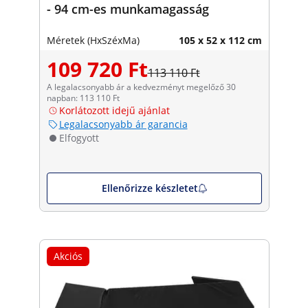
- 94 cm-es munkamagasság
Méretek (HxSzéxMa)
105 x 52 x 112 cm
109 720 Ft
113 110 Ft
A legalacsonyabb ár a kedvezményt megelőző 30
napban: 113 110 Ft
Korlátozott idejű ajánlat
Legalacsonyabb ár garancia
Elfogyott
Ellenőrizze készletet
Akciós