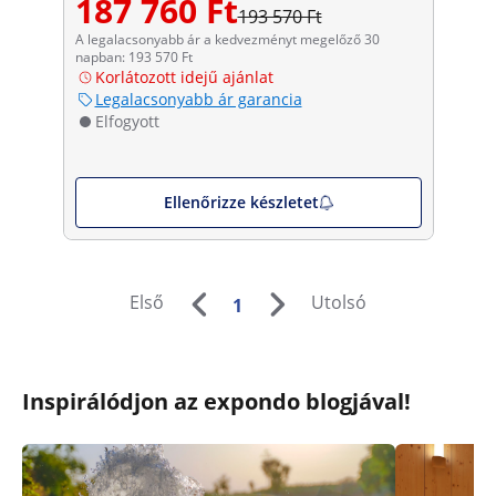
187 760 Ft
193 570 Ft
A legalacsonyabb ár a kedvezményt megelőző 30
napban: 193 570 Ft
Korlátozott idejű ajánlat
Legalacsonyabb ár garancia
Elfogyott
Ellenőrizze készletet
Első
Utolsó
1
Inspirálódjon az expondo blogjával!