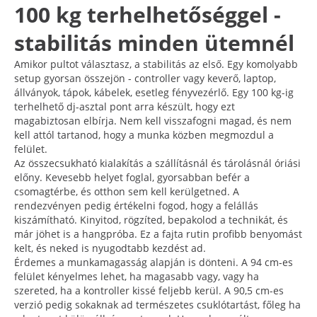
100 kg terhelhetőséggel -
stabilitás minden ütemnél
Amikor pultot választasz, a stabilitás az első. Egy komolyabb
setup gyorsan összejön - controller vagy keverő, laptop,
állványok, tápok, kábelek, esetleg fényvezérlő. Egy 100 kg-ig
terhelhető dj-asztal pont arra készült, hogy ezt
magabiztosan elbírja. Nem kell visszafogni magad, és nem
kell attól tartanod, hogy a munka közben megmozdul a
felület.
Az összecsukható kialakítás a szállításnál és tárolásnál óriási
előny. Kevesebb helyet foglal, gyorsabban befér a
csomagtérbe, és otthon sem kell kerülgetned. A
rendezvényen pedig értékelni fogod, hogy a felállás
kiszámítható. Kinyitod, rögzíted, bepakolod a technikát, és
már jöhet is a hangpróba. Ez a fajta rutin profibb benyomást
kelt, és neked is nyugodtabb kezdést ad.
Érdemes a munkamagasság alapján is dönteni. A 94 cm-es
felület kényelmes lehet, ha magasabb vagy, vagy ha
szereted, ha a kontroller kissé feljebb kerül. A 90,5 cm-es
verzió pedig sokaknak ad természetes csuklótartást, főleg ha