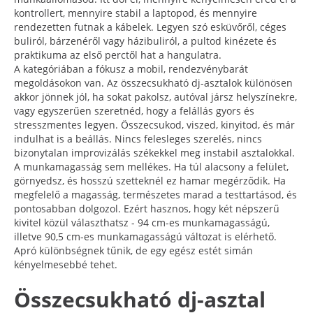
kontrollert, mennyire stabil a laptopod, és mennyire
rendezetten futnak a kábelek. Legyen szó esküvőről, céges
buliról, bárzenéről vagy házibuliról, a pultod kinézete és
praktikuma az első perctől hat a hangulatra.
A kategóriában a fókusz a mobil, rendezvénybarát
megoldásokon van. Az összecsukható dj-asztalok különösen
akkor jönnek jól, ha sokat pakolsz, autóval jársz helyszínekre,
vagy egyszerűen szeretnéd, hogy a felállás gyors és
stresszmentes legyen. Összecsukod, viszed, kinyitod, és már
indulhat is a beállás. Nincs felesleges szerelés, nincs
bizonytalan improvizálás székekkel meg instabil asztalokkal.
A munkamagasság sem mellékes. Ha túl alacsony a felület,
görnyedsz, és hosszú szetteknél ez hamar megérződik. Ha
megfelelő a magasság, természetes marad a testtartásod, és
pontosabban dolgozol. Ezért hasznos, hogy két népszerű
kivitel közül választhatsz - 94 cm-es munkamagasságú,
illetve 90,5 cm-es munkamagasságú változat is elérhető.
Apró különbségnek tűnik, de egy egész estét simán
kényelmesebbé tehet.
Összecsukható dj-asztal