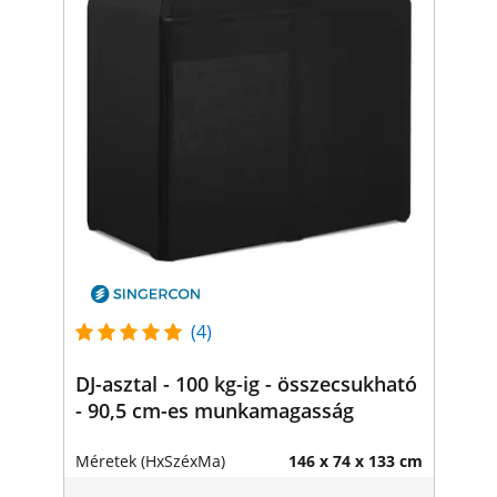
(4)
DJ-asztal - 100 kg-ig - összecsukható
- 90,5 cm-es munkamagasság
Méretek (HxSzéxMa)
146 x 74 x 133 cm