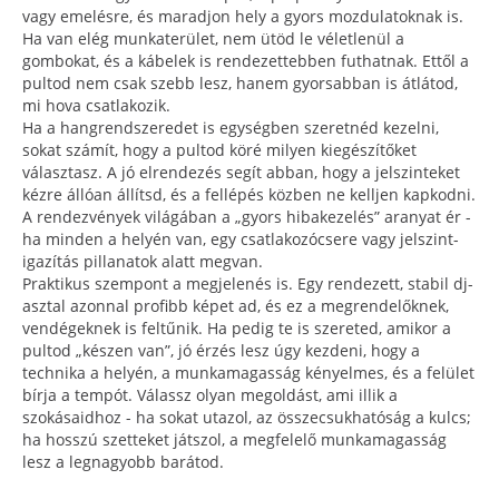
vagy emelésre, és maradjon hely a gyors mozdulatoknak is.
Ha van elég munkaterület, nem ütöd le véletlenül a
gombokat, és a kábelek is rendezettebben futhatnak. Ettől a
pultod nem csak szebb lesz, hanem gyorsabban is átlátod,
mi hova csatlakozik.
Ha a hangrendszeredet is egységben szeretnéd kezelni,
sokat számít, hogy a pultod köré milyen kiegészítőket
választasz. A jó elrendezés segít abban, hogy a jelszinteket
kézre állóan állítsd, és a fellépés közben ne kelljen kapkodni.
A rendezvények világában a „gyors hibakezelés” aranyat ér -
ha minden a helyén van, egy csatlakozócsere vagy jelszint-
igazítás pillanatok alatt megvan.
Praktikus szempont a megjelenés is. Egy rendezett, stabil dj-
asztal azonnal profibb képet ad, és ez a megrendelőknek,
vendégeknek is feltűnik. Ha pedig te is szereted, amikor a
pultod „készen van”, jó érzés lesz úgy kezdeni, hogy a
technika a helyén, a munkamagasság kényelmes, és a felület
bírja a tempót. Válassz olyan megoldást, ami illik a
szokásaidhoz - ha sokat utazol, az összecsukhatóság a kulcs;
ha hosszú szetteket játszol, a megfelelő munkamagasság
lesz a legnagyobb barátod.