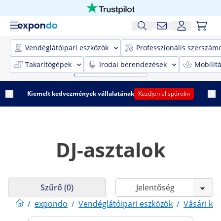
Vendéglátóipari eszközök
Professzionális szerszám
Takarítógépek
Irodai berendezések
Mobilit
Kiemelt kedvezmények vállalatának
Kezdjen el spórolni
DJ-asztalok
Szűrő (0)
/
expondo
/
Vendéglátóipari eszközök
/
Vásári kel