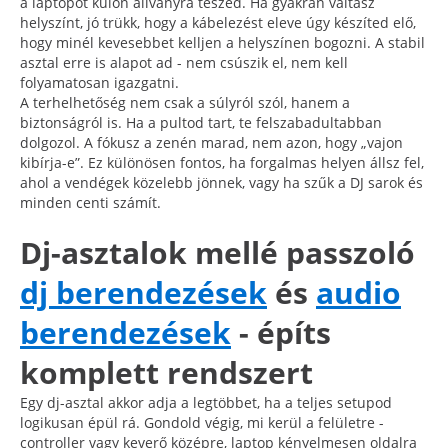
a laptopot külön állványra teszed. Ha gyakran váltasz
helyszínt, jó trükk, hogy a kábelezést eleve úgy készíted elő,
hogy minél kevesebbet kelljen a helyszínen bogozni. A stabil
asztal erre is alapot ad - nem csúszik el, nem kell
folyamatosan igazgatni.
A terhelhetőség nem csak a súlyról szól, hanem a
biztonságról is. Ha a pultod tart, te felszabadultabban
dolgozol. A fókusz a zenén marad, nem azon, hogy „vajon
kibírja-e”. Ez különösen fontos, ha forgalmas helyen állsz fel,
ahol a vendégek közelebb jönnek, vagy ha szűk a DJ sarok és
minden centi számít.
Dj-asztalok mellé passzoló
dj berendezések
és
audio
berendezések
- építs
komplett rendszert
Egy dj-asztal akkor adja a legtöbbet, ha a teljes setupod
logikusan épül rá. Gondold végig, mi kerül a felületre -
controller vagy keverő középre, laptop kényelmesen oldalra