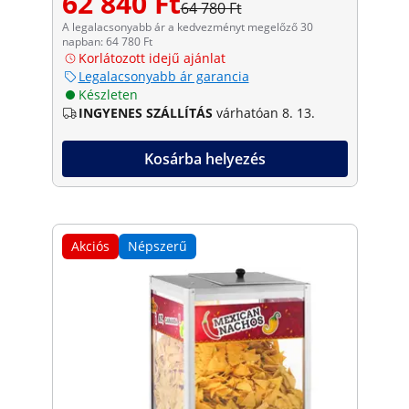
62 840 Ft
64 780 Ft
A legalacsonyabb ár a kedvezményt megelőző 30
napban: 64 780 Ft
Korlátozott idejű ajánlat
Legalacsonyabb ár garancia
Készleten
INGYENES SZÁLLÍTÁS
várhatóan 8. 13.
Kosárba helyezés
Akciós
Népszerű