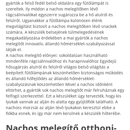
gyártók a felső fedél belső oldalára egy fűtőlámpát is
szereltek. Ily módon a nachos melegítőben lévő
rágcsálnivalókat egyszerre sugározza be a hő alulról és
felülről. Ugyanakkor a fűtőlámpa különösen élénk
megvilágítást biztosít a nachos melegítőben lévő snackek
számára. A készülék belsejének túlmelegedésének
megakadályozása érdekében a mai gyártók a nachos
melegítőt innovatív, állandó hőmérséklet-szabályozással
látják el.
A nachos melegítő előnyei: sokoldalúan használható
mindenféle rágcsálnivalóhoz és harapnivalóhoz Egyidejű
hősugárzás alulról és felülről világos belső világítás a
beépített fűtőlámpának köszönhetően biztonságos működés
és állandó hőfejlődés az állandó hőmérséklet-
szabályozásnak köszönhetően Mivel a nachos időnként
eltörhet, a gyártók sok nachos melegítőt már felruháznak egy
felfogó szerkezettel. Ezt a készüléket úgy tervezték, hogy kis
lyukak vannak az alján és alatta egy gyűjtőfiók található. A
nachoss morzsái az alján lévő lyukakon keresztül ebbe a
fiókba esnek, és így már nem kerülnek a készülék hőterébe.
Nachos melegítő otthoni-