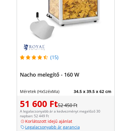
(15)
Nacho melegítő - 160 W
Méretek (HxSzéxMa)
34.5 x 39.5 x 62 cm
51 600 Ft
52 450 Ft
A legalacsonyabb ár a kedvezményt megelőző 30
napban: 52 449 Ft
Korlátozott idejű ajánlat
Legalacsonyabb ár garancia