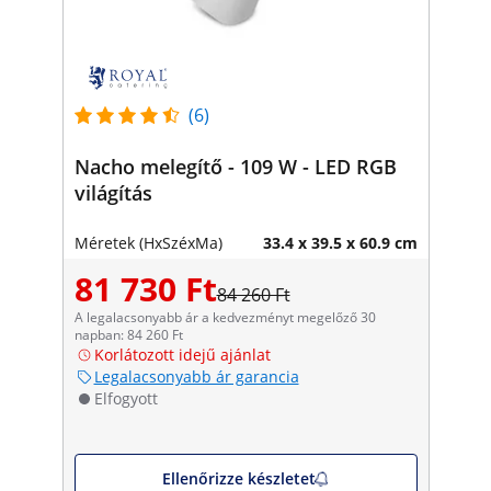
(6)
Nacho melegítő - 109 W - LED RGB
világítás
Méretek (HxSzéxMa)
33.4 x 39.5 x 60.9 cm
81 730 Ft
84 260 Ft
A legalacsonyabb ár a kedvezményt megelőző 30
napban: 84 260 Ft
Korlátozott idejű ajánlat
Legalacsonyabb ár garancia
Elfogyott
Ellenőrizze készletet