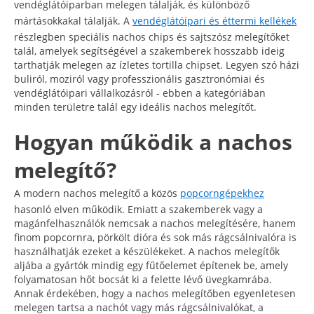
vendéglátóiparban melegen tálalják, és különböző
mártásokkakal tálalják. A
vendéglátóipari és éttermi kellékek
részlegben speciális nachos chips és sajtszósz melegítőket
talál, amelyek segítségével a szakemberek hosszabb ideig
tarthatják melegen az ízletes tortilla chipset. Legyen szó házi
buliról, moziról vagy professzionális gasztronómiai és
vendéglátóipari vállalkozásról - ebben a kategóriában
minden területre talál egy ideális nachos melegítőt.
Hogyan működik a nachos
melegítő?
A modern nachos melegítő a közös
popcorngépekhez
hasonló elven működik. Emiatt a szakemberek vagy a
magánfelhasználók nemcsak a nachos melegítésére, hanem
finom popcornra, pörkölt dióra és sok más rágcsálnivalóra is
használhatják ezeket a készülékeket. A nachos melegítők
aljába a gyártók mindig egy fűtőelemet építenek be, amely
folyamatosan hőt bocsát ki a felette lévő üvegkamrába.
Annak érdekében, hogy a nachos melegítőben egyenletesen
melegen tartsa a nachót vagy más rágcsálnivalókat, a