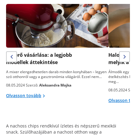
Keverő vásárlása: a legjobb
Halogén sü
modellek áttekintése
melyik a j
A mixer elengedhetetlen darab minden konyhában – legyen
Álmodik egy telj
szó otthonról vagy a gasztronómia világáról. Ezzel nem…
ételkészítés kön
meg…
08.05.2024 Szerző:
Aleksandra Mojka
08.05.2024 Szer
Olvasson tovább
Olvasson to
A nachoss chips rendkívül ízletes és népszerű mexikói
snack. Szülőhazájában a nachost otthon vagy a