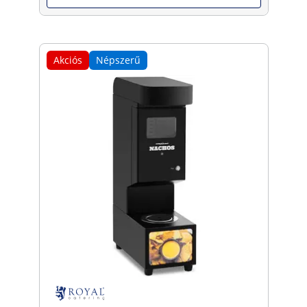
Akciós
Népszerű