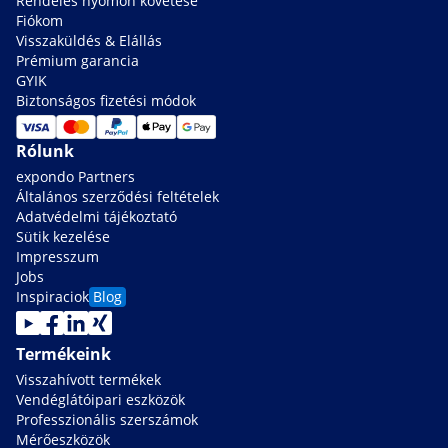
Rendelés nyomon követése
Fiókom
Visszaküldés & Elállás
Prémium garancia
GYIK
Biztonságos fizetési módok
Rólunk
expondo Partners
Általános szerződési feltételek
Adatvédelmi tájékoztató
Sütik kezelése
Impresszum
Jobs
Inspiraciok
Blog
Termékeink
Visszahívott termékek
Vendéglátóipari eszközök
Professzionális szerszámok
Mérőeszközök