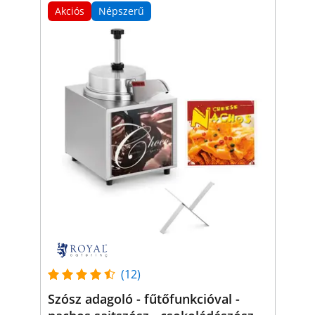
Akciós
Népszerű
(12)
Szósz adagoló - fűtőfunkcióval -