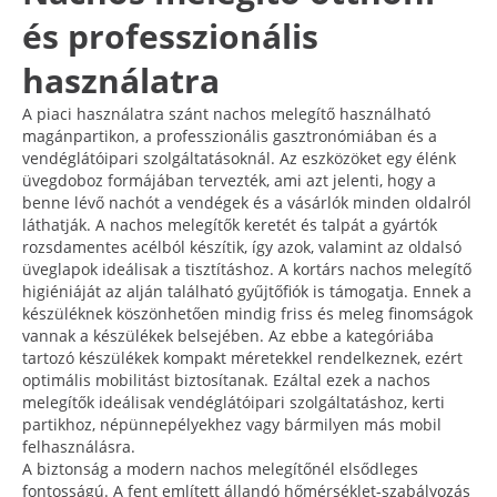
és professzionális
használatra
A piaci használatra szánt nachos melegítő használható
magánpartikon, a professzionális gasztronómiában és a
vendéglátóipari szolgáltatásoknál. Az eszközöket egy élénk
üvegdoboz formájában tervezték, ami azt jelenti, hogy a
benne lévő nachót a vendégek és a vásárlók minden oldalról
láthatják. A nachos melegítők keretét és talpát a gyártók
rozsdamentes acélból készítik, így azok, valamint az oldalsó
üveglapok ideálisak a tisztításhoz. A kortárs nachos melegítő
higiéniáját az alján található gyűjtőfiók is támogatja. Ennek a
készüléknek köszönhetően mindig friss és meleg finomságok
vannak a készülékek belsejében. Az ebbe a kategóriába
tartozó készülékek kompakt méretekkel rendelkeznek, ezért
optimális mobilitást biztosítanak. Ezáltal ezek a nachos
melegítők ideálisak vendéglátóipari szolgáltatáshoz, kerti
partikhoz, népünnepélyekhez vagy bármilyen más mobil
felhasználásra.
A biztonság a modern nachos melegítőnél elsődleges
fontosságú. A fent említett állandó hőmérséklet-szabályozás