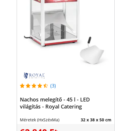
(3)
Nachos melegítő - 45 l - LED
világítás - Royal Catering
Méretek (HxSzéxMa)
32 x 38 x 50 cm