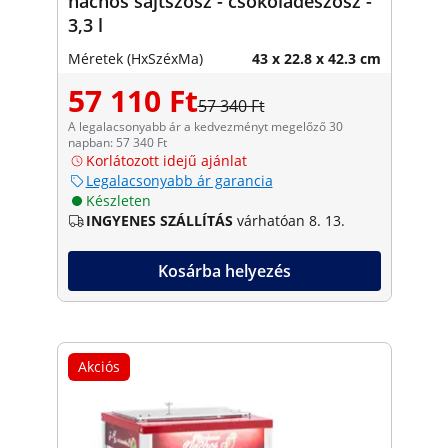
nachos sajtszósz - csokoládészósz -
3,3 l
Méretek (HxSzéxMa)
43 x 22.8 x 42.3 cm
57 110 Ft
57 340 Ft
A legalacsonyabb ár a kedvezményt megelőző 30
napban: 57 340 Ft
Korlátozott idejű ajánlat
Legalacsonyabb ár garancia
Készleten
INGYENES SZÁLLÍTÁS
várhatóan 8. 13.
Kosárba helyezés
Akciós