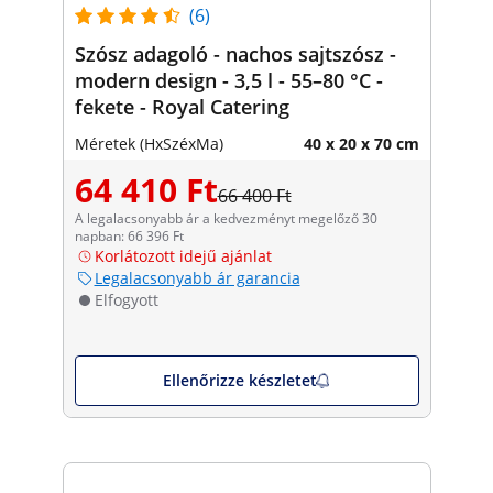
(6)
Szósz adagoló - nachos sajtszósz -
modern design - 3,5 l - 55–80 °C -
fekete - Royal Catering
Méretek (HxSzéxMa)
40 x 20 x 70 cm
64 410 Ft
66 400 Ft
A legalacsonyabb ár a kedvezményt megelőző 30
napban: 66 396 Ft
Korlátozott idejű ajánlat
Legalacsonyabb ár garancia
Elfogyott
Ellenőrizze készletet