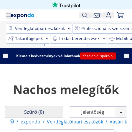
Vendéglátóipari eszközök
Professzionális szerszám
Takarítógépek
Irodai berendezések
Mobilit
Kiemelt kedvezmények vállalatának
Kezdjen el spórolni
Nachos melegítők
Szűrő (0)
/
expondo
/
Vendéglátóipari eszközök
/
Vásári kel