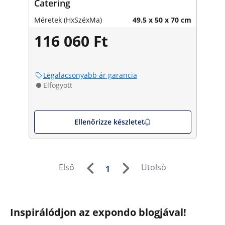
Catering
Méretek (HxSzéxMa)
49.5 x 50 x 70 cm
116 060 Ft
Legalacsonyabb ár garancia
Elfogyott
Ellenőrizze készletet
Első
Utolsó
1
Inspirálódjon az expondo blogjával!