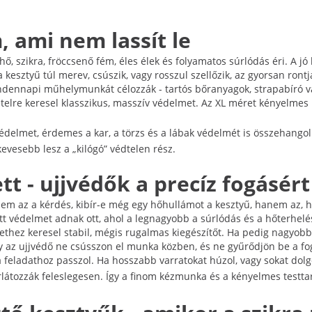
 ami nem lassít le
ő, szikra, fröccsenő fém, éles élek és folyamatos súrlódás éri. A jó
a kesztyű túl merev, csúszik, vagy rosszul szellőzik, az gyorsan ron
ennapi műhelymunkát célozzák - tartós bőranyagok, strapabíró varr
ételre keresel klasszikus, masszív védelmet. Az XL méret kényelme
édelmet, érdemes a kar, a törzs és a lábak védelmét is összehango
kevesebb lesz a „kilógó” védtelen rész.
t - ujjvédők a precíz fogásért
 nem az a kérdés, kibír-e még egy hőhullámot a kesztyű, hanem az, 
lzott védelmet adnak ott, ahol a legnagyobb a súrlódás és a hőterh
rethez keresel stabil, mégis rugalmas kiegészítőt. Ha pedig nagyob
y az ujjvédő ne csússzon el munka közben, és ne gyűrődjön be a fo
a feladathoz passzol. Ha hosszabb varratokat húzol, vagy sokat dolg
látozzák feleslegesen. Így a finom kézmunka és a kényelmes testta