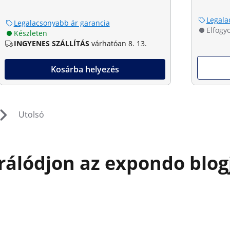
Legala
Legalacsonyabb ár garancia
Elfogyo
Készleten
INGYENES SZÁLLÍTÁS
várhatóan 8. 13.
Kosárba helyezés
Utolsó
rálódjon az expondo blog