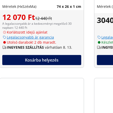
Méretek (HxSzéxMa)
74 x 26 x 1 cm
Méretek 
12 070 Ft
3040
12 440 Ft
A legalacsonyabb ár a kedvezményt megelőző 30
napban: 12 440 Ft
Korlátozott idejű ajánlat
Legalacsonyabb ár garancia
Legala
Utolsó darabok! 2 db maradt.
Készle
INGYENES SZÁLLÍTÁS
várhatóan 8. 13.
INGYE
Kosárba helyezés