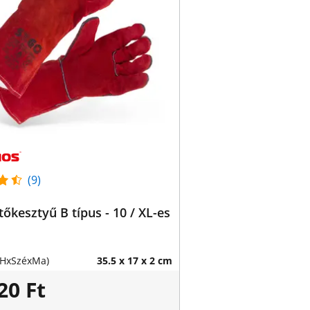
(9)
őkesztyű B típus - 10 / XL-es
(HxSzéxMa)
35.5 x 17 x 2 cm
20 Ft