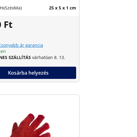
(HxSzéxMa)
25 x 5 x 1 cm
 Ft
csonyabb ár garancia
ten
NES SZÁLLÍTÁS
várhatóan 8. 13.
Kosárba helyezés