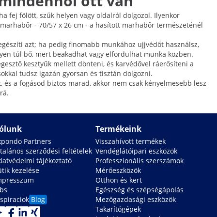
 mindenhol ott van
 fej fölött, szűk helyen vagy oldalról dolgozol. Ilyenkor
t marhabőr - 70/57 x 26 cm - a hasított marhabőr természeténél
gészíti azt; ha pedig finomabb munkához ujjvédőt használsz,
legyen túl bő, mert beakadhat vagy elfordulhat munka közben.
esztő kesztyűk mellett dönteni, és karvédővel ráerősíteni a
okkal tudsz igazán gyorsan és tisztán dolgozni.
ít, és a fogásod biztos marad, akkor nem csak kényelmesebb lesz
rá.
ólunk
Termékeink
xpondo Partners
Visszahívott termékek
talános szerződési feltételek
Vendéglátóipari eszközök
datvédelmi tájékoztató
Professzionális szerszámok
ütik kezelése
Mérőeszközök
mpresszum
Otthon és kert
obs
Egészség és szépségápolás
spiraciok
Blog
Mezőgazdasági eszközök
Takarítógépek