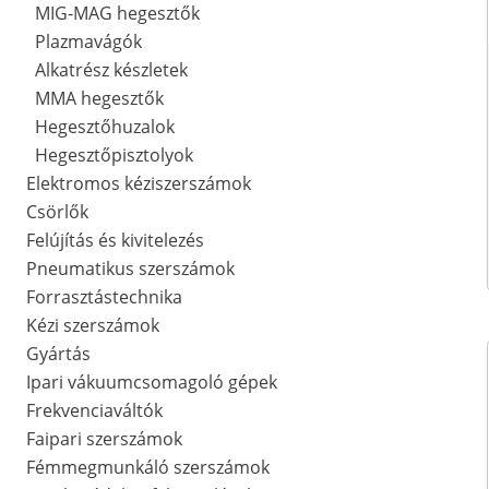
MIG-MAG hegesztők
Plazmavágók
Alkatrész készletek
MMA hegesztők
Hegesztőhuzalok
Hegesztőpisztolyok
Elektromos kéziszerszámok
Csörlők
Felújítás és kivitelezés
Pneumatikus szerszámok
Forrasztástechnika
Kézi szerszámok
Gyártás
Ipari vákuumcsomagoló gépek
Frekvenciaváltók
Faipari szerszámok
Fémmegmunkáló szerszámok