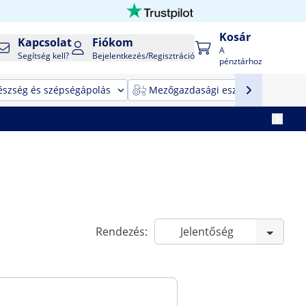
Kosár
Kapcsolat
Fiókom
A
Segítség kell?
Bejelentkezés/Regisztráció
pénztárhoz
észség és szépségápolás
Mezőgazdasági eszközök
T
Rendezés: