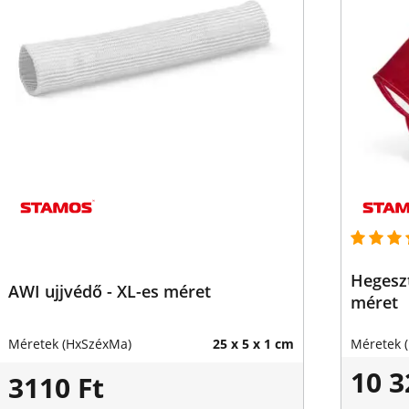
Hegeszt
AWI ujjvédő - XL-es méret
méret
Méretek (HxSzéxMa)
25 x 5 x 1 cm
Méretek 
10 3
3110 Ft