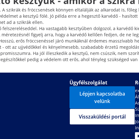
ő kesztyűk - amikor a szikra
 szikrák és fröccsenések könnyen eltalálják az alkarodat is, főleg ha
édelmet a kesztyű fölé. Jó példa erre a hegesztő karvédő - hasítot
et ad a szikrák ellen.
felszereléseddel. Ha vastagabb kesztyűben dolgozol, a karvédő kie
A méretezésnél figyelj arra, hogy a karvédő kellően fedjen, de ne 
. Hosszú, erős fröccsenéssel járó munkáknál érdemes masszívabb heg
t - ott az ujjvédőkkel és kényelmesebb, szabadabb érzetű megoldás
promisszumra. Ha jól illeszkedik a kesztyű, nem csúszik, nem szor
egészítőkkel pedig a védelem ott erős, ahol tényleg szükséged van 
Ügyfélszolgálat
R
e
Lépjen kapcsolatba
Ál
velünk
A
S
I
Visszaküldési portál
J
In