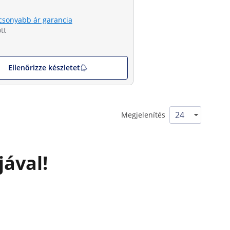
csonyabb ár garancia
tt
Ellenőrizze készletet
Megjelenítés
jával!