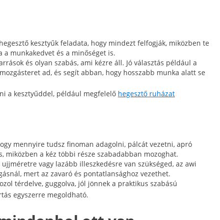
 hegesztő kesztyűk feladata, hogy mindezt felfogják, miközben te
tja a munkakedvet és a minőséget is.
ások és olyan szabás, ami kézre áll. Jó választás például a
s mozgásteret ad, és segít abban, hogy hosszabb munka alatt se
lni a kesztyűddel, például megfelelő
hegesztő ruházat
hogy mennyire tudsz finoman adagolni, pálcát vezetni, apró
elés, miközben a kéz többi része szabadabban mozoghat.
b ujjméretre vagy lazább illeszkedésre van szükséged, az awi
gásnál, mert az zavaró és pontatlansághoz vezethet.
ozol térdelve, guggolva, jól jönnek a praktikus szabású
rtás egyszerre megoldható.