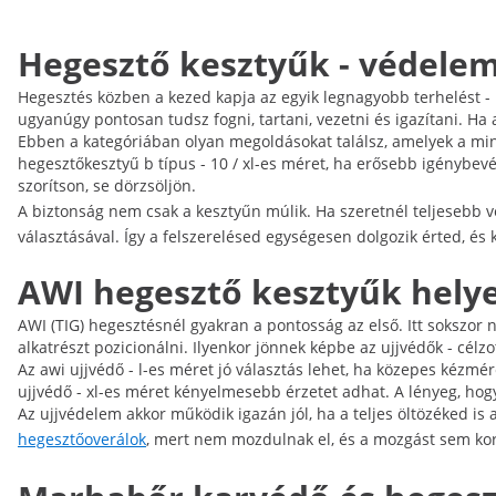
Hegesztő kesztyűk - védelem,
Hegesztés közben a kezed kapja az egyik legnagyobb terhelést - h
ugyanúgy pontosan tudsz fogni, tartani, vezetni és igazítani. Ha 
Ebben a kategóriában olyan megoldásokat találsz, amelyek a mind
hegesztőkesztyű b típus - 10 / xl-es méret, ha erősebb igénybev
szorítson, se dörzsöljön.
A biztonság nem csak a kesztyűn múlik. Ha szeretnél teljesebb v
választásával. Így a felszerelésed egységesen dolgozik érted, és 
AWI hegesztő kesztyűk helyet
AWI (TIG) hegesztésnél gyakran a pontosság az első. Itt sokszor
alkatrészt pozicionálni. Ilyenkor jönnek képbe az ujjvédők - cé
Az awi ujjvédő - l-es méret jó választás lehet, ha közepes kézmé
ujjvédő - xl-es méret kényelmesebb érzetet adhat. A lényeg, hog
Az ujjvédelem akkor működik igazán jól, ha a teljes öltözéked is 
hegesztőoverálok
, mert nem mozdulnak el, és a mozgást sem kor