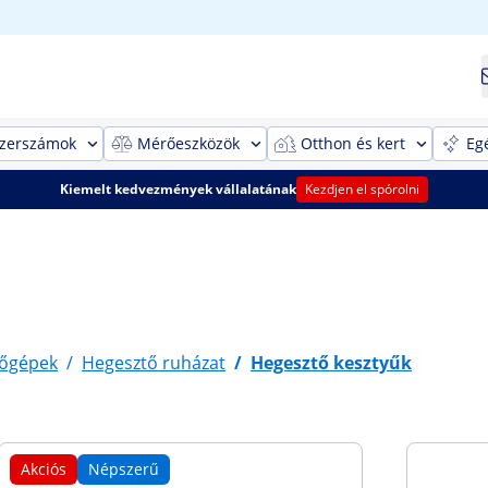
szerszámok
Mérőeszközök
Otthon és kert
Eg
Kiemelt kedvezmények vállalatának
Kezdjen el spórolni
őgépek
/
Hegesztő ruházat
/
Hegesztő kesztyűk
Akciós
Népszerű