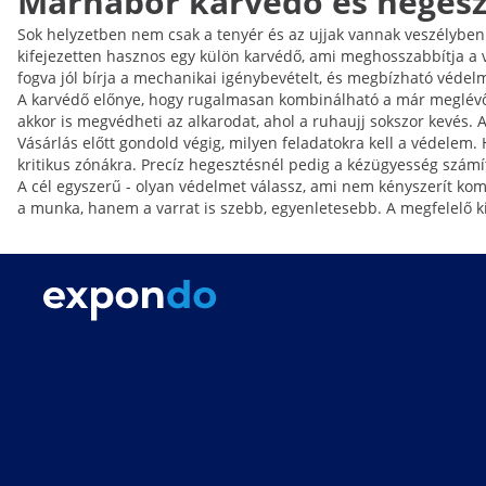
Marhabőr karvédő és hegeszt
Sok helyzetben nem csak a tenyér és az ujjak vannak veszélyben. A
kifejezetten hasznos egy külön karvédő, ami meghosszabbítja a v
fogva jól bírja a mechanikai igénybevételt, és megbízható védelm
A karvédő előnye, hogy rugalmasan kombinálható a már meglévő 
akkor is megvédheti az alkarodat, ahol a ruhaujj sokszor kevés. 
Vásárlás előtt gondold végig, milyen feladatokra kell a védelem
kritikus zónákra. Precíz hegesztésnél pedig a kézügyesség számí
A cél egyszerű - olyan védelmet válassz, ami nem kényszerít kom
a munka, hanem a varrat is szebb, egyenletesebb. A megfelelő ki