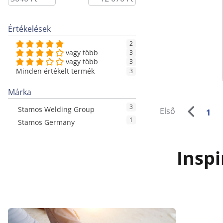
Értékelések
2
vagy több
3
vagy több
3
Minden értékelt termék
3
Márka
3
Stamos Welding Group
Első
1
1
Stamos Germany
Inspi