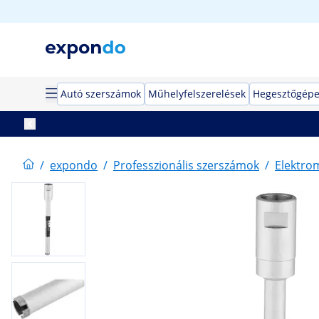
Autó szerszámok
Műhelyfelszerelések
Hegesztőgép
/
expondo
/
Professzionális szerszámok
/
Elektro