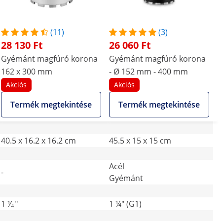
(11)
(3)
28 130 Ft
26 060 Ft
Gyémánt magfúró korona
Gyémánt magfúró korona
162 x 300 mm
- Ø 152 mm - 400 mm
Akciós
Akciós
Termék megtekintése
Termék megtekintése
40.5 x 16.2 x 16.2 cm
45.5 x 15 x 15 cm
Acél
-
Gyémánt
1 ⅟₄''
1 ¼" (G1)