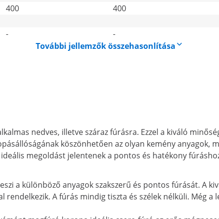
400
400
-
-
További jellemzők összehasonlítása
mas nedves, illetve száraz fúrásra. Ezzel a kiváló minősé
pásállóságának köszönhetően az olyan kemény anyagok, mint
ideális megoldást jelentenek a pontos és hatékony fúrásho
zi a különböző anyagok szakszerű és pontos fúrását. A kivá
 rendelkezik. A fúrás mindig tiszta és szélek nélküli. Még