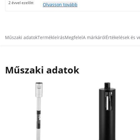
2 évvel ezelőtt
Olvasson tovább
Műszaki adatok
Termékleírás
Megfelel
A márkáról
Értékelések és 
Műszaki adatok