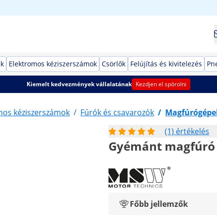
ek
Elektromos kéziszerszámok
Csörlők
Felújítás és kivitelezés
Pn
Kiemelt kedvezmények vállalatának
Kezdjen el spórolni
mos kéziszerszámok
/
Fúrók és csavarozók
/
Magfúrógépe
(1) értékelés
Gyémánt magfúró 
Főbb jellemzők