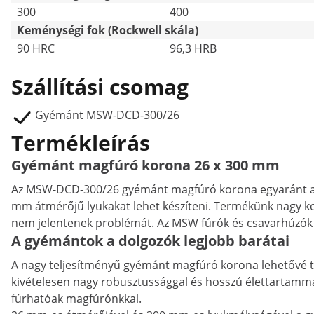
300
400
Keménységi fok (Rockwell skála)
90 HRC
96,3 HRB
Szállítási csomag
Gyémánt MSW-DCD-300/26
Termékleírás
Gyémánt magfúró korona 26 x 300 mm
Az MSW-DCD-300/26 gyémánt magfúró korona egyaránt alkal
mm átmérőjű lyukakat lehet készíteni. Termékünk nagy ko
nem jelentenek problémát. Az MSW fúrók és csavarhúzók 
A gyémántok a dolgozók legjobb barátai
A nagy teljesítményű gyémánt magfúró korona lehetővé tes
kivételesen nagy robusztussággal és hosszú élettartammal
fúrhatóak magfúrónkkal.