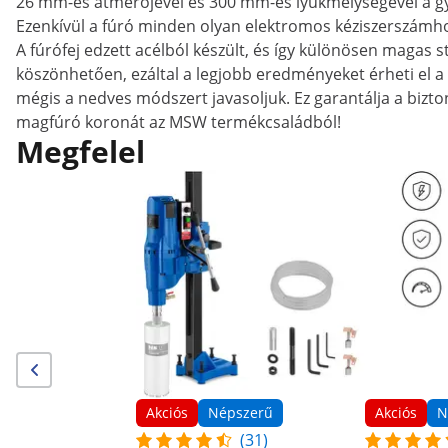
26 mm-es átmérőjével és 300 mm-es lyukmélységével a g
Ezenkívül a fúró minden olyan elektromos kéziszerszámh
A fúrófej edzett acélból készült, és így különösen magas 
köszönhetően, ezáltal a legjobb eredményeket érheti el 
mégis a nedves módszert javasoljuk. Ez garantálja a bizt
magfúró koronát az MSW termékcsaládból!
Megfelel
Akciós
Népszerű
Akciós
N
(31)