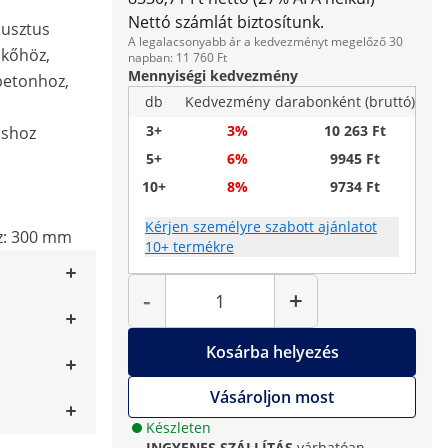
Nettó számlát biztosítunk.
busztus
A legalacsonyabb ár a kedvezményt megelőző 30
kőhöz,
napban: 11 760 Ft
Mennyiségi kedvezmény
betonhoz,
db
Kedvezmény
darabonként (bruttó)
3+
3%
10 263 Ft
áshoz
5+
6%
9945 Ft
10+
8%
9734 Ft
Kérjen személyre szabott ajánlatot
z: 300 mm
10+ termékre
Mennyiség
-
+
Kosárba helyezés
Vásároljon most
Készleten
INGYENES SZÁLLÍTÁS
várhatóan