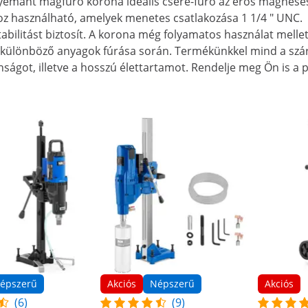
yémánt magfúró korona ideális csere-fúró az erős mágnes
oz használható, amelyek menetes csatlakozása 1 1/4 " UNC.
stabilitást biztosít. A korona még folyamatos használat melle
a különböző anyagok fúrása során. Termékünkkel mind a szá
onságot, illetve a hosszú élettartamot. Rendelje meg Ön is
épszerű
Akciós
Népszerű
Akciós
(6)
(9)