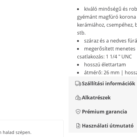
kiváló minőségű és ro
gyémánt magfúró korona 
kerámiához, csempéhez, 
stb.
száraz és a nedves fúr
megerősített menetes
csatlakozás: 1 1/4 " UNC
hosszú élettartam
átmérő: 26 mm | hoss
Szállítási információk
Alkatrészek
Prémium garancia
Használati útmutató
n halad szépen.