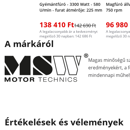
Gyémántfúró - 3300 Watt - 580
Magfúró áll
U/min - furat átmérője: 225 mm
750 rpm
138 410 Ft
96 980 
142 690 Ft
A legalacsonyabb ár a kedvezményt
A legalacsony
megelőző 30 napban: 142 686 Ft
megelőző 30 n
A márkáról
Magas minőségű s
eredményekért, a fe
mindennapi műhely
Értékelések és vélemények