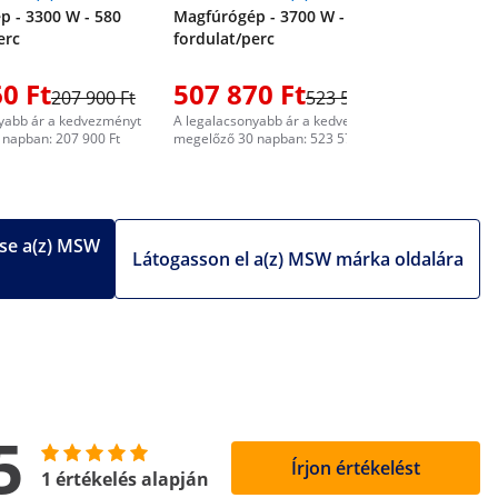
 - 3300 W - 580
Magfúrógép - 3700 W - 580
erc
fordulat/perc
0 Ft
507 870 Ft
588 4
207 900 Ft
523 580 Ft
yabb ár a kedvezményt
A legalacsonyabb ár a kedvezményt
A legalacs
napban: 207 900 Ft
megelőző 30 napban: 523 575 Ft
megelőző 3
se a(z) MSW
Látogasson el a(z) MSW márka oldalára
5
Írjon értékelést
1 értékelés alapján