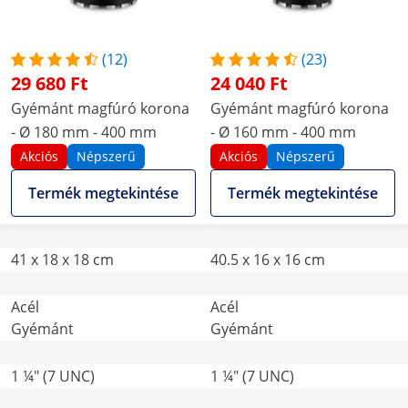
(12)
(23)
29 680 Ft
24 040 Ft
Gyémánt magfúró korona
Gyémánt magfúró korona
- Ø 180 mm - 400 mm
- Ø 160 mm - 400 mm
Akciós
Népszerű
Akciós
Népszerű
Termék megtekintése
Termék megtekintése
41 x 18 x 18 cm
40.5 x 16 x 16 cm
Acél
Acél
Gyémánt
Gyémánt
1 ¼" (7 UNC)
1 ¼" (7 UNC)