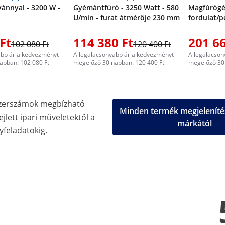
vánnyal - 3200 W -
Gyémántfúró - 3250 Watt - 580
Magfúrógép
U/min - furat átmérője 230 mm
fordulat/p
Ft
114 380 Ft
201 66
102 080 Ft
120 400 Ft
abb ár a kedvezményt
A legalacsonyabb ár a kedvezményt
A legalacson
apban: 102 080 Ft
megelőző 30 napban: 120 400 Ft
megelőző 30 
zerszámok megbízható
Minden termék megjeleníté
jlett ipari műveletektől a
márkától
feladatokig.