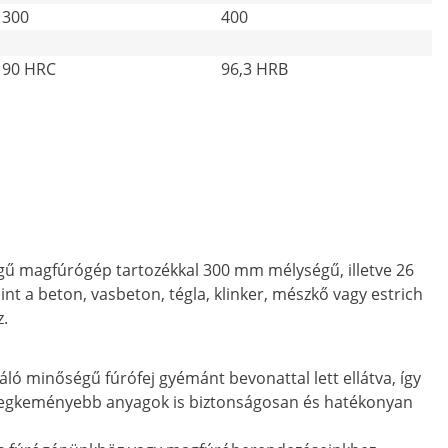
300
400
90 HRC
96,3 HRB
gű magfúrógép tartozékkal 300 mm mélységű, illetve 26
 a beton, vasbeton, tégla, klinker, mészkő vagy estrich
z.
ló minőségű fúrófej gyémánt bevonattal lett ellátva, így
 a legkeményebb anyagok is biztonságosan és hatékonyan