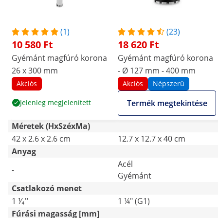
(1)
(23)
10 580 Ft
18 620 Ft
Gyémánt magfúró korona
Gyémánt magfúró korona
26 x 300 mm
- Ø 127 mm - 400 mm
Akciós
Akciós
Népszerű
Jelenleg megjelenített
Termék megtekintése
Méretek (HxSzéxMa)
42 x 2.6 x 2.6 cm
12.7 x 12.7 x 40 cm
Anyag
Acél
-
Gyémánt
Csatlakozó menet
1 ⅟₄''
1 ¼" (G1)
Fúrási magasság [mm]