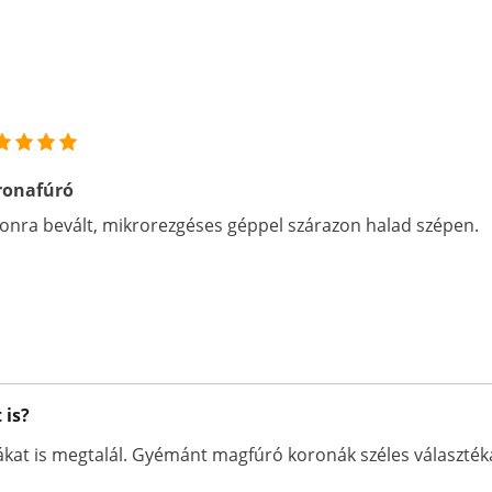
ronafúró
onra bevált, mikrorezgéses géppel szárazon halad szépen.
 is?
t is megtalál. Gyémánt magfúró koronák széles választékát