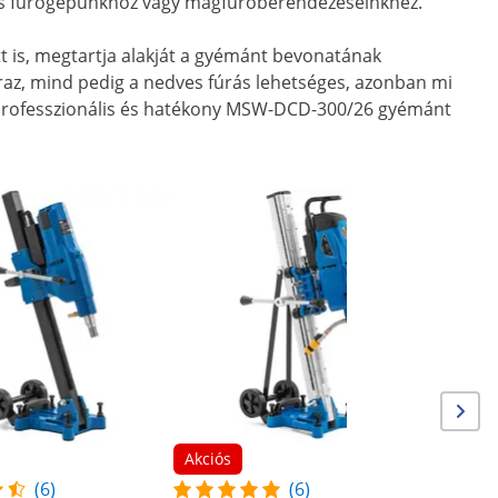
es fúrógépünkhöz vagy magfúróberendezéseinkhez.
tt is, megtartja alakját a gyémánt bevonatának
raz, mind pedig a nedves fúrás lehetséges, azonban mi
 a professzionális és hatékony MSW-DCD-300/26 gyémánt
Akciós
Gyémántf
W - 1230 
átmérő 
Akciós
(6)
(6)