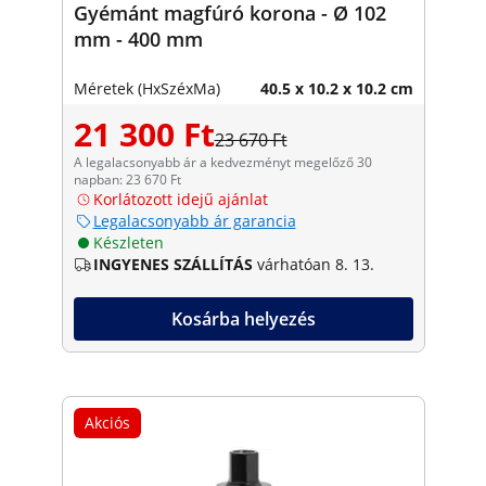
Gyémánt magfúró korona - Ø 102
mm - 400 mm
Méretek (HxSzéxMa)
40.5 x 10.2 x 10.2 cm
21 300 Ft
23 670 Ft
A legalacsonyabb ár a kedvezményt megelőző 30
napban: 23 670 Ft
Korlátozott idejű ajánlat
Legalacsonyabb ár garancia
Készleten
INGYENES SZÁLLÍTÁS
várhatóan 8. 13.
Kosárba helyezés
Akciós