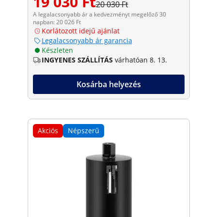
19 030 Ft
20 030 Ft
A legalacsonyabb ár a kedvezményt megelőző 30
napban: 20 026 Ft
Korlátozott idejű ajánlat
Legalacsonyabb ár garancia
Készleten
INGYENES SZÁLLÍTÁS
várhatóan 8. 13.
Kosárba helyezés
Akciós
Népszerű