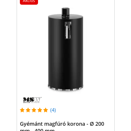
Akciós
(4)
Gyémánt magfúró korona - Ø 200
mm - 400 mm