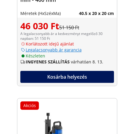
Méretek (HxSzéxMa)
40.5 x 20 x 20 cm
46 030 Ft
51 150 Ft
A legalacsonyabb ár a kedvezményt megelőző 30
napban: 51 150 Ft
Korlátozott idejű ajánlat
Legalacsonyabb ár garancia
Készleten
INGYENES SZÁLLÍTÁS
várhatóan 8. 13.
Kosárba helyezés
Akciós