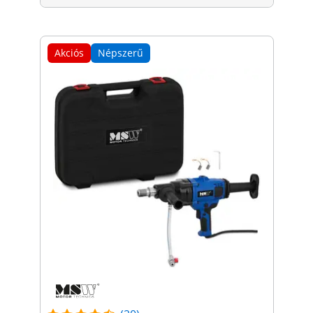
Akciós
Népszerű