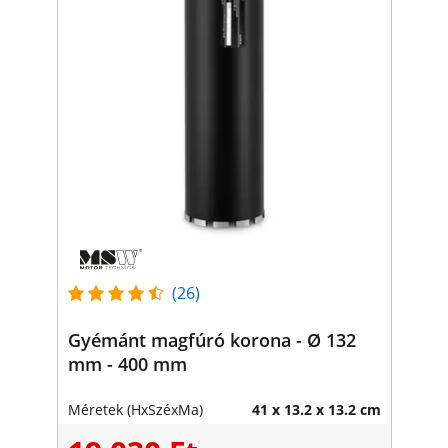
(26)
Gyémánt magfúró korona - Ø 132
mm - 400 mm
Méretek (HxSzéxMa)
41 x 13.2 x 13.2 cm