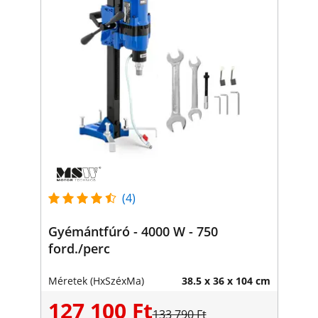
(4)
Gyémántfúró - 4000 W - 750
ford./perc
Méretek (HxSzéxMa)
38.5 x 36 x 104 cm
127 100 Ft
133 790 Ft