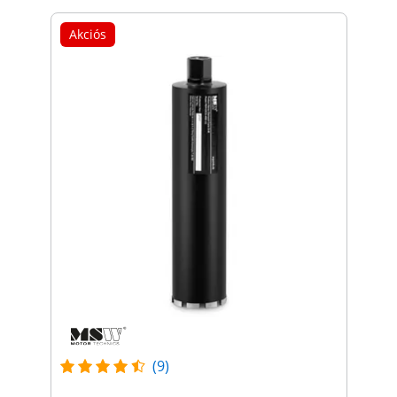
Akciós
(9)