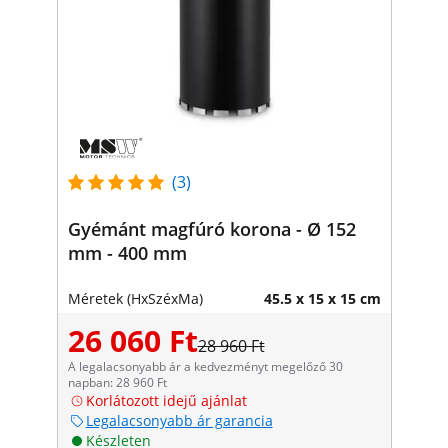
(3)
Gyémánt magfúró korona - Ø 152
mm - 400 mm
Méretek (HxSzéxMa)
45.5 x 15 x 15 cm
26 060 Ft
28 960 Ft
A legalacsonyabb ár a kedvezményt megelőző 30
napban: 28 960 Ft
Korlátozott idejű ajánlat
Legalacsonyabb ár garancia
Készleten