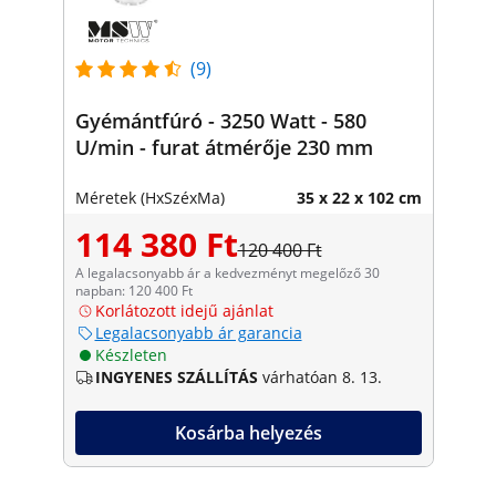
(9)
Gyémántfúró - 3250 Watt - 580
U/min - furat átmérője 230 mm
Méretek (HxSzéxMa)
35 x 22 x 102 cm
114 380 Ft
120 400 Ft
A legalacsonyabb ár a kedvezményt megelőző 30
napban: 120 400 Ft
Korlátozott idejű ajánlat
Legalacsonyabb ár garancia
Készleten
INGYENES SZÁLLÍTÁS
várhatóan 8. 13.
Kosárba helyezés