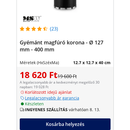
(23)
Gyémánt magfúró korona - Ø 127
mm - 400 mm
Méretek (HxSzéxMa)
12.7 x 12.7 x 40 cm
18 620 Ft
19 600 Ft
A legalacsonyabb ár a kedvezményt megelőző 30
napban: 19 028 Ft
Korlátozott idejű ajánlat
Legalacsonyabb ár garancia
Készleten
INGYENES SZÁLLÍTÁS
várhatóan 8. 13.
Kosárba helyezés