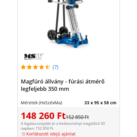
(7)
Magfúró állvány - fúrási átmérő
legfeljebb 350 mm
Méretek (HxSzéxMa)
33 x 95 x 58 cm
148 260 Ft
152 850 Ft
A legalacsonyabb ár a kedvezményt megelőző 30
napban: 152 850 Ft
Korlátozott idejű ajánlat