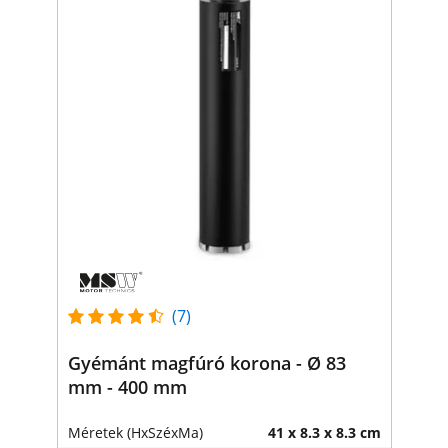
(7)
Gyémánt magfúró korona - Ø 83
mm - 400 mm
Méretek (HxSzéxMa)
41 x 8.3 x 8.3 cm