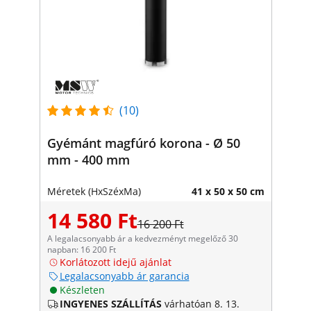
(10)
Gyémánt magfúró korona - Ø 50
mm - 400 mm
Méretek (HxSzéxMa)
41 x 50 x 50 cm
14 580 Ft
16 200 Ft
A legalacsonyabb ár a kedvezményt megelőző 30
napban: 16 200 Ft
Korlátozott idejű ajánlat
Legalacsonyabb ár garancia
Készleten
INGYENES SZÁLLÍTÁS
várhatóan 8. 13.