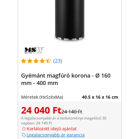
(23)
Gyémánt magfúró korona - Ø 160
mm - 400 mm
Méretek (HxSzéxMa)
40.5 x 16 x 16 cm
24 040 Ft
24 140 Ft
A legalacsonyabb ár a kedvezményt megelőző 30
napban: 24 140 Ft
Korlátozott idejű ajánlat
Legalacsonyabb ár garancia