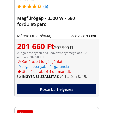
(6)
Magfúrógép - 3300 W - 580
fordulat/perc
Méretek (HxSzéxMa)
58 x 25 x 93 cm
201 660 Ft
207 900 Ft
A legalacsonyabb ár a kedvezményt megelőző 30
napban: 207 900 Ft
Korlátozott idejű ajánlat
Legalacsonyabb ár garancia
Utolsó darabok! 4 db maradt.
INGYENES SZÁLLÍTÁS
várhatóan 8. 13.
Kosárba helyezés