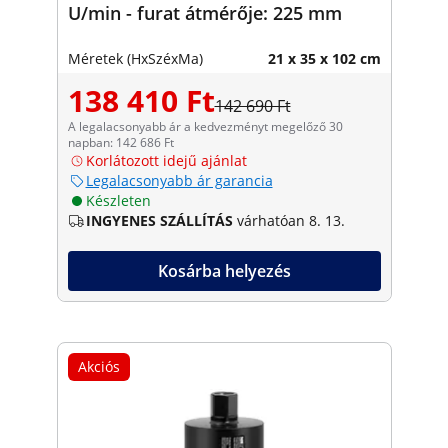
U/min - furat átmérője: 225 mm
Méretek (HxSzéxMa)
21 x 35 x 102 cm
138 410 Ft
142 690 Ft
A legalacsonyabb ár a kedvezményt megelőző 30
napban: 142 686 Ft
Korlátozott idejű ajánlat
Legalacsonyabb ár garancia
Készleten
INGYENES SZÁLLÍTÁS
várhatóan 8. 13.
Kosárba helyezés
Akciós