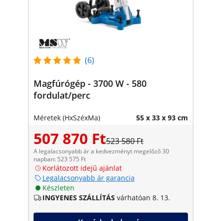
(6)
Magfúrógép - 3700 W - 580
fordulat/perc
Méretek (HxSzéxMa)
55 x 33 x 93 cm
507 870 Ft
523 580 Ft
A legalacsonyabb ár a kedvezményt megelőző 30
napban: 523 575 Ft
Korlátozott idejű ajánlat
Legalacsonyabb ár garancia
Készleten
INGYENES SZÁLLÍTÁS
várhatóan 8. 13.