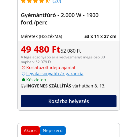
(20)
Gyémántfúró - 2.000 W - 1900
ford./perc
Méretek (HxSzéxMa)
53 x 11 x 27 cm
49 480 Ft
52 080 Ft
A legalacsonyabb ár a kedvezményt megelőző 30
napban: 52 079 Ft
Korlátozott idejű ajánlat
Legalacsonyabb ár garancia
Készleten
INGYENES SZÁLLÍTÁS
várhatóan 8. 13.
Kosárba helyezés
Akciós
Népszerű