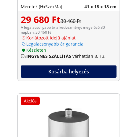
Méretek (HxSzéxMa)
41 x 18 x 18 cm
29 680 Ft
30 460 Ft
A legalacsonyabb ár a kedvezményt megelőző 30
napban: 30 460 Ft
Korlátozott idejű ajánlat
Legalacsonyabb ár garancia
Készleten
INGYENES SZÁLLÍTÁS
várhatóan 8. 13.
Kosárba helyezés
Akciós