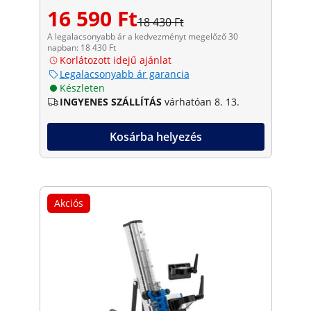
16 590 Ft
18 430 Ft
A legalacsonyabb ár a kedvezményt megelőző 30
napban: 18 430 Ft
Korlátozott idejű ajánlat
Legalacsonyabb ár garancia
Készleten
INGYENES SZÁLLÍTÁS
várhatóan 8. 13.
Kosárba helyezés
Akciós