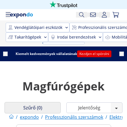
Vendéglátóipari eszközök
Professzionális szerszám
Takarítógépek
Irodai berendezések
Mobilit
Kiemelt kedvezmények vállalatának
Kezdjen el spórolni
Magfúrógépek
Szűrő (0)
/
expondo
/
Professzionális szerszámok
/
Elektro