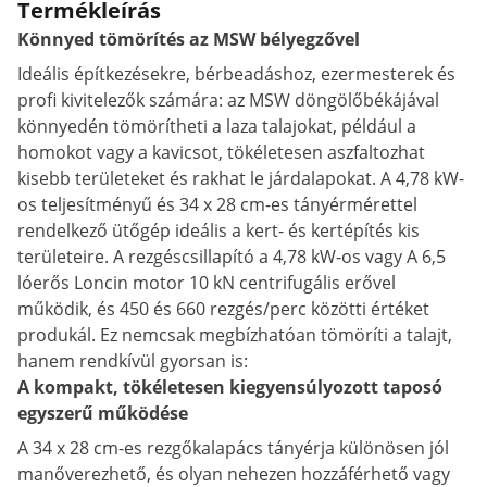
Termékleírás
Könnyed tömörítés az MSW bélyegzővel
Ideális építkezésekre, bérbeadáshoz, ezermesterek és
profi kivitelezők számára: az MSW döngölőbékájával
könnyedén tömörítheti a laza talajokat, például a
homokot vagy a kavicsot, tökéletesen aszfaltozhat
kisebb területeket és rakhat le járdalapokat. A 4,78 kW-
os teljesítményű és 34 x 28 cm-es tányérmérettel
rendelkező ütőgép ideális a kert- és kertépítés kis
területeire. A rezgéscsillapító a 4,78 kW-os vagy A 6,5
lóerős Loncin motor 10 kN centrifugális erővel
működik, és 450 és 660 rezgés/perc közötti értéket
produkál. Ez nemcsak megbízhatóan tömöríti a talajt,
hanem rendkívül gyorsan is:
A kompakt, tökéletesen kiegyensúlyozott taposó
egyszerű működése
A 34 x 28 cm-es rezgőkalapács tányérja különösen jól
manőverezhető, és olyan nehezen hozzáférhető vagy