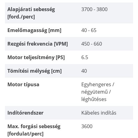
Alapjárati sebesség
3700 - 3800
[ford./perc]
Emelőmagasság [mm]
40 - 65
Rezgési frekvencia [VPM]
450 - 660
Motor teljesítmény [PS]
6.5
Tömítési mélység [cm]
40
Motor típusa
Egyhengeres /
négyütemű /
léghűtéses
Indítórendszer
Kábeles indítás
Max. forgási sebesség
3600
[fordulat/perc]