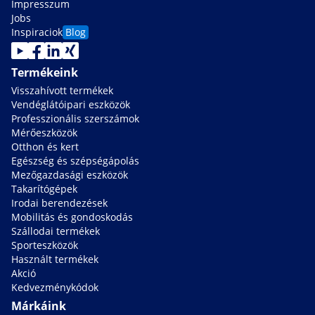
Impresszum
Jobs
Inspiraciok
Blog
Termékeink
Visszahívott termékek
Vendéglátóipari eszközök
Professzionális szerszámok
Mérőeszközök
Otthon és kert
Egészség és szépségápolás
Mezőgazdasági eszközök
Takarítógépek
Irodai berendezések
Mobilitás és gondoskodás
Szállodai termékek
Sporteszközök
Használt termékek
Akció
Kedvezménykódok
Márkáink