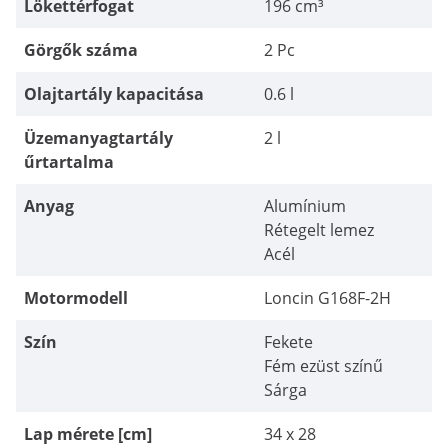
Lökettérfogat
196 cm³
Görgők száma
2 Pc
Olajtartály kapacitása
0.6 l
Üzemanyagtartály
2 l
űrtartalma
Anyag
Alumínium
Rétegelt lemez
Acél
Motormodell
Loncin G168F-2H
Szín
Fekete
Fém ezüst színű
Sárga
Lap mérete [cm]
34 x 28