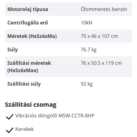
Motorolaj típusa
Ólommentes benzin
Centrifugális erő
10kN
Méretek (HxSzéxMa)
75 x 46 x 107 cm
Súly
76.7 kg
Szállítási méretek
76 x 50.5 x 119 cm
(HxSzéxMax)
Szállítási súly
92 kg
Szállítási csomag
Vibrációs döngölő MSW-CCTR-8HP
Kerekek