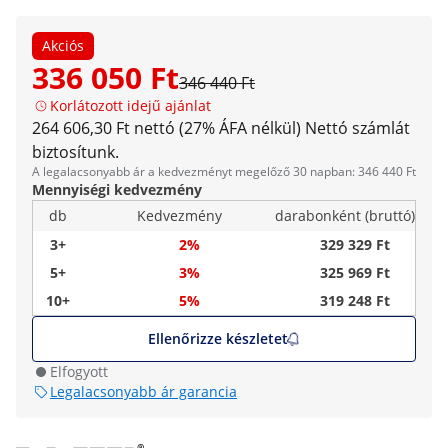
Akciós
336 050 Ft
346 440 Ft
Korlátozott idejű ajánlat
264 606,30 Ft nettó (27% ÁFA nélkül)
Nettó számlát
biztosítunk.
A legalacsonyabb ár a kedvezményt megelőző 30 napban: 346 440 Ft
Mennyiségi kedvezmény
db
Kedvezmény
darabonként (bruttó)
3+
2%
329 329 Ft
5+
3%
325 969 Ft
10+
5%
319 248 Ft
Ellenőrizze készletet
Elfogyott
Legalacsonyabb ár garancia