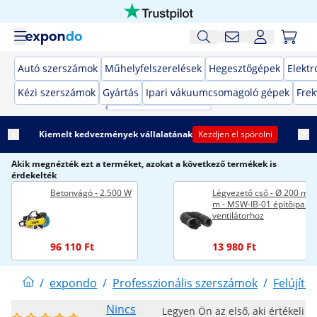
Autó szerszámok
Műhelyfelszerelések
Hegesztőgépek
Elekt
Kézi szerszámok
Gyártás
Ipari vákuumcsomagoló gépek
Frek
Kiemelt kedvezmények vállalatának
Kezdjen el spórolni
Akik megnézték ezt a terméket, azokat a következő termékek is
érdekelték
Betonvágó - 2.500 W
Légvezető cső - Ø 200 mm 
m - MSW-IB-01 építőipari
ventilátorhoz
96 110 Ft
13 980 Ft
/
expondo
/
Professzionális szerszámok
/
Felújítás
Nincs
Legyen Ön az első, aki értékeli