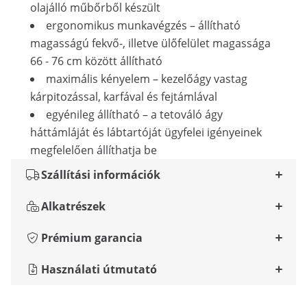
olajálló műbőrből készült
ergonomikus munkavégzés – állítható
magasságú fekvő-, illetve ülőfelület magassága
66 - 76 cm között állítható
maximális kényelem – kezelőágy vastag
kárpitozással, karfával és fejtámlával
egyénileg állítható – a tetováló ágy
háttámláját és lábtartóját ügyfelei igényeinek
megfelelően állíthatja be
Szállítási információk
Alkatrészek
Prémium garancia
Használati útmutató