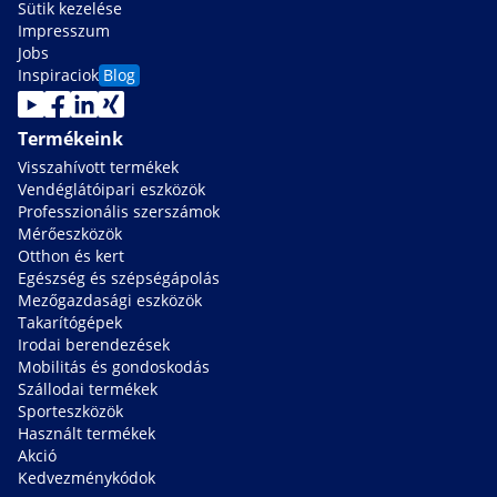
Sütik kezelése
Impresszum
Jobs
Inspiraciok
Blog
Termékeink
Visszahívott termékek
Vendéglátóipari eszközök
Professzionális szerszámok
Mérőeszközök
Otthon és kert
Egészség és szépségápolás
Mezőgazdasági eszközök
Takarítógépek
Irodai berendezések
Mobilitás és gondoskodás
Szállodai termékek
Sporteszközök
Használt termékek
Akció
Kedvezménykódok