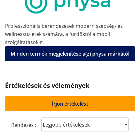
Professzionális berendezések modern szépség- és
wellnessüzletek számára, a fürdőktől a mobil
szolgáltatásokig.
Minden termék megjelenítése a(z) physa márkától
Értékelések és vélemények
Írjon értékelést
Sort reviews
Rendezés :