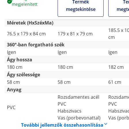
Termék
Te
megjelenített
megtekintése
megte
Méretek (HxSzéxMa)
185.5 x 1
76.5 x 179 x 84 cm
179 x 81 x 79 cm
cm
360°-ban forgatható szék
Igen
Igen
Igen
Ágy hossza
180 cm
180 cm
182 cm
Ágy szélessége
58 cm
58 cm
61 cm
Anyag
Rozsdamentes acél
Rozsdame
PVC
PVC
PVC
Habszivacs
Habsziva
Vas (porbevonattal)
Vas (porb
További jellemzők összehasonlítása