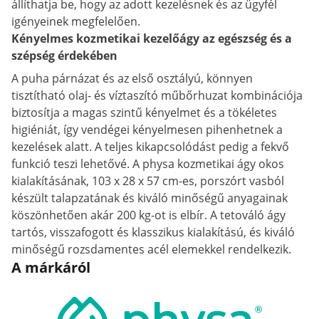
állíthatja be, hogy az adott kezelésnek és az ügyfél
igényeinek megfelelően.
Kényelmes kozmetikai kezelőágy az egészség és a
szépség érdekében
A puha párnázat és az első osztályú, könnyen
tisztítható olaj- és víztaszító műbőrhuzat kombinációja
biztosítja a magas szintű kényelmet és a tökéletes
higiéniát, így vendégei kényelmesen pihenhetnek a
kezelések alatt. A teljes kikapcsolódást pedig a fekvő
funkció teszi lehetővé. A physa kozmetikai ágy okos
kialakításának, 103 x 28 x 57 cm-es, porszórt vasból
készült talapzatának és kiváló minőségű anyagainak
köszönhetően akár 200 kg-ot is elbír. A tetováló ágy
tartós, visszafogott és klasszikus kialakítású, és kiváló
minőségű rozsdamentes acél elemekkel rendelkezik.
A márkáról