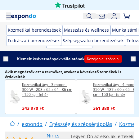
Kozmetikai berendezések
Masszázs és wellness
Munka sámli
Fodrászati berendezések
Szépségszalon berendezések
Tetov
Kiemelt kedvezmények vállalatának
Kezdjen el spórolni
Akik megnézték ezt a terméket, azokat a következő termékek is
érdekelték
Kozmetikai ágy - 3 motor -
Kozmetikai ágy - 4 motor -
300 W - 203 x 62 x 64 - 86 cm
350 W - 187 x 60 x 65 - 87,
- 150 kg - fehér
cm - 150 kg - fehér
343 970 Ft
361 380 Ft
/
expondo
/
Egészség és szépségápolás
/
Kozmeti
Nincs
Legyen Ön az első, aki értékeli