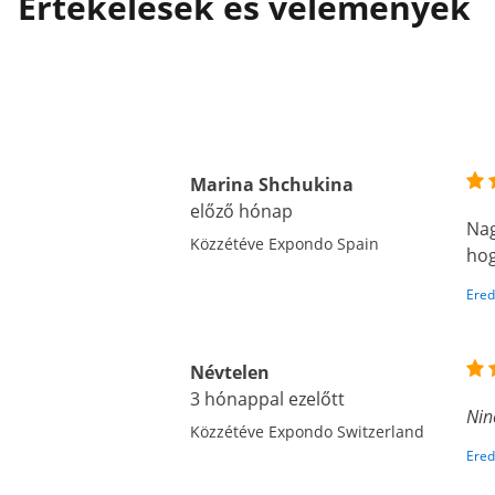
Értékelések és vélemények
Marina Shchukina
előző hónap
Nag
Közzétéve Expondo Spain
hog
Ered
Névtelen
3 hónappal ezelőtt
Nin
Közzétéve Expondo Switzerland
Ered