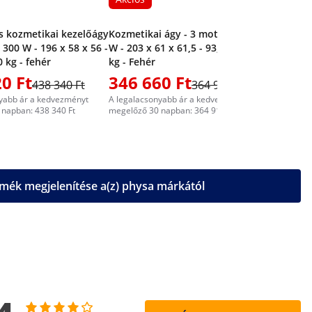
s kozmetikai kezelőágy
Kozmetikai ágy - 3 motoros - 300
 300 W - 196 x 58 x 56 -
W - 203 x 61 x 61,5 - 93,5 cm - 150
 kg - fehér
kg - Fehér
0 Ft
346 660 Ft
537 7
438 340 Ft
364 910 Ft
yabb ár a kedvezményt
A legalacsonyabb ár a kedvezményt
A legalacs
napban: 438 340 Ft
megelőző 30 napban: 364 910 Ft
megelőző 3
mék megjelenítése a(z) physa márkától