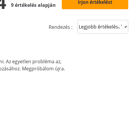
4
Írjon értékelést
9 értékelés alapján
Sort reviews
Rendezés :
i. Az egyetlen probléma az,
ozásához. Megpróbálom újra.