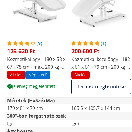
(9)
(1)
123 620 Ft
200 600 Ft
Kozmetikai ágy - 180 x 58 x
Kozmetikai kezelőágy - 182
67 - 78 cm - max. 200 kg -
x 61 x 61 - 79 cm - 200 kg -
fehér
Fehér
Akciós
Népszerű
Akciós
Jelenleg megjelenített
Termék megtekintése
Méretek (HxSzéxMa)
179 x 81 x 79 cm
185.5 x 105.7 x 144 cm
360°-ban forgatható szék
Igen
Igen
Ágy hossza