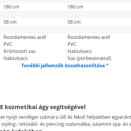
180 cm
180 cm
58 cm
58 cm
Rozsdamentes acél
Rozsdamentes acél
PVC
PVC
Krómozott vas
Habszivacs
Habszivacs
Vas (porbevonattal)
További jellemzők összehasonlítása
 kozmetikai ágy segítségével
 nyújt vendégei számára ülő és fekvő helyzetben egyaránt,
 styling-, tetováló- és piercing szalonokba, valamint spa- és