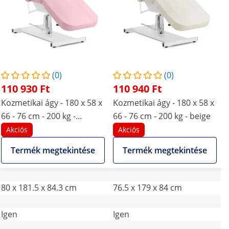
(0)
(0)
110 930 Ft
110 940 Ft
Kozmetikai ágy - 180 x 58 x
Kozmetikai ágy - 180 x 58 x
66 - 76 cm - 200 kg -
66 - 76 cm - 200 kg - beige
rózsaszín
Akciós
Akciós
Termék megtekintése
Termék megtekintése
80 x 181.5 x 84.3 cm
76.5 x 179 x 84 cm
Igen
Igen