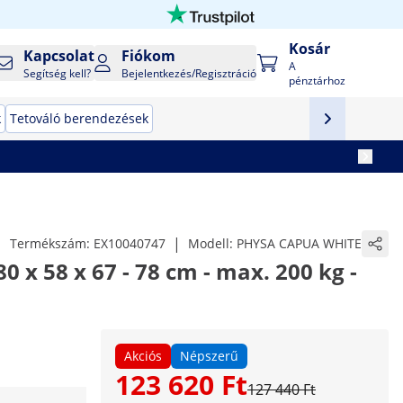
Kosár
Kapcsolat
Fiókom
A
Segítség kell?
Bejelentkezés/Regisztráció
pénztárhoz
k
Tetováló berendezések
|
Termékszám:
EX10040747
Modell:
PHYSA CAPUA WHITE
0 x 58 x 67 - 78 cm - max. 200 kg -
Akciós
Népszerű
123 620 Ft
127 440 Ft