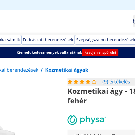
ka sámlik
Fodrászati berendezések
Szépségszalon berendezése
Kiemelt kedvezmények vállalatának
Kezdjen el spórolni
kai berendezések
/
Kozmetikai ágyak
(9) értékelés
Kozmetikai ágy - 18
fehér