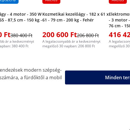
ágy - 4 motor - 350 W
Kozmetikai kezelőágy - 182 x 61 x
Elektromo
65 - 87,5 cm - 150 kg -
61 - 79 cm - 200 kg - Fehér
- 3 motor -
76 cm - 150
0 Ft
200 600 Ft
416 42
380 400 Ft
206 800 Ft
abb ár a kedvezményt
A legalacsonyabb ár a kedvezményt
A legalacson
apban: 380 400 Ft
megelőző 30 napban: 206 800 Ft
megelőző 30 
erendezések modern szépség-
 számára, a fürdőktől a mobil
Minden ter