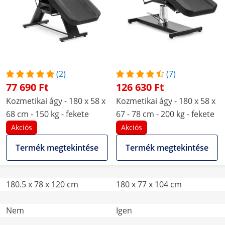
(2)
(7)
77 690 Ft
126 630 Ft
Kozmetikai ágy - 180 x 58 x
Kozmetikai ágy - 180 x 58 x
68 cm - 150 kg - fekete
67 - 78 cm - 200 kg - fekete
Akciós
Akciós
Termék megtekintése
Termék megtekintése
180.5 x 78 x 120 cm
180 x 77 x 104 cm
Nem
Igen