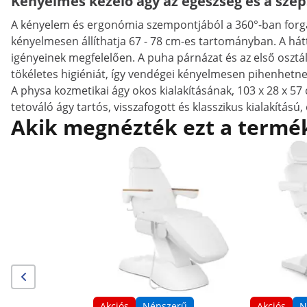
Kényelmes kezelő ágy az egészség és a szé
A kényelem és ergonómia szempontjából a 360°-ban forga
kényelmesen állíthatja 67 - 78 cm-es tartományban. A háttá
igényeinek megfelelően. A puha párnázat és az első osztál
tökéletes higiéniát, így vendégei kényelmesen pihenhetnek 
A physa kozmetikai ágy okos kialakításának, 103 x 28 x 57
tetováló ágy tartós, visszafogott és klasszikus kialakítás
Akik megnézték ezt a termék
Akciós
Népszerű
Akciós
N