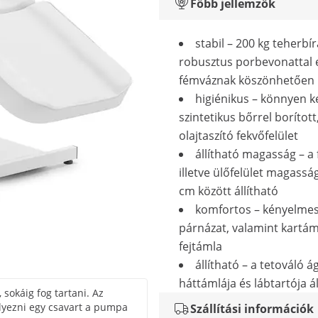
Főbb jellemzők
stabil – 200 kg teherbír
robusztus porbevonattal e
fémváznak köszönhetően
higiénikus – könnyen k
szintetikus bőrrel borított,
olajtaszító fekvőfelület
állítható magasság – a 
illetve ülőfelület magasság
cm között állítható
komfortos – kényelme
párnázat, valamint kartá
fejtámla
állítható – a tetováló á
háttámlája és lábtartója ál
okáig fog tartani. Az
yezni egy csavart a pumpa
Szállítási információk