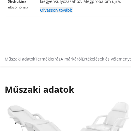
kiegyensúlyozásához. Megpróbálom újra.
Shchukina
előző hónap
Olvasson tovább
Műszaki adatok
Termékleírás
A márkáról
Értékelések és vélemény
Műszaki adatok