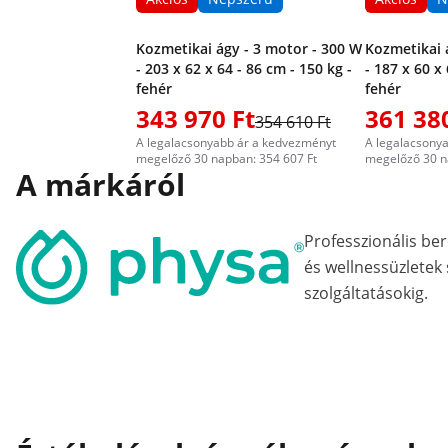
Kozmetikai ágy - 3 motor - 300 W
Kozmetikai 
- 203 x 62 x 64 - 86 cm - 150 kg -
- 187 x 60 x 
fehér
fehér
343 970 Ft
361 38
354 610 Ft
A legalacsonyabb ár a kedvezményt
A legalacsony
megelőző 30 napban: 354 607 Ft
megelőző 30 n
A márkáról
Professzionális b
és wellnessüzletek
szolgáltatásokig.