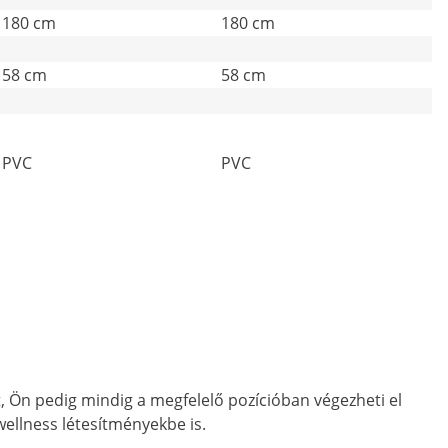
180 cm
180 cm
58 cm
58 cm
PVC
PVC
 Ön pedig mindig a megfelelő pozícióban végezheti el
 wellness létesítményekbe is.