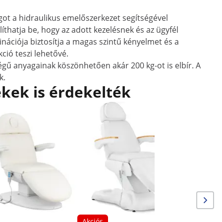
ot a hidraulikus emelőszerkezet segítségével
íthatja be, hogy az adott kezelésnek és az ügyfél
nációja biztosítja a magas szintű kényelmet és a
ció teszi lehetővé.
égű anyagainak köszönhetően akár 200 kg-ot is elbír. A
k.
kek is érdekelték
Akciós
Kozmetika
x 65 - 97
Fehér
Akciós