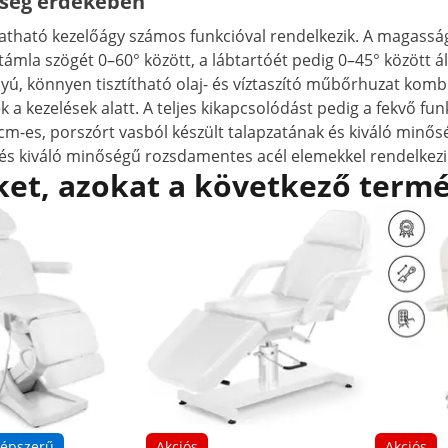
pség érdekében
tható kezelőágy számos funkcióval rendelkezik. A magasság
mla szögét 0–60° között, a lábtartóét pedig 0–45° között áll
yú, könnyen tisztítható olaj- és víztaszító műbőrhuzat kombi
a kezelések alatt. A teljes kikapcsolódást pedig a fekvő funk
 cm-es, porszórt vasból készült talapzatának és kiváló minős
ú, és kiváló minőségű rozsdamentes acél elemekkel rendelkezi
et, azokat a következő termé
épszerű
Akciós
Akciós