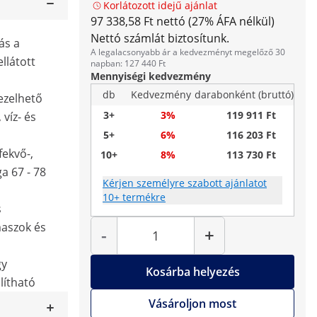
Korlátozott idejű ajánlat
97 338,58 Ft nettó (27% ÁFA nélkül)
Nettó számlát biztosítunk.
ás a
A legalacsonyabb ár a kedvezményt megelőző 30
llátott
napban: 127 440 Ft
Mennyiségi kedvezmény
db
Kedvezmény
darabonként (bruttó)
ezelhető
3+
3%
119 911 Ft
 víz- és
5+
6%
116 203 Ft
fekvő-,
10+
8%
113 730 Ft
a 67 - 78
Kérjen személyre szabott ajánlatot
10+ termékre
s
Mennyiség
maszok és
-
+
gy
Kosárba helyezés
lítható
Vásároljon most