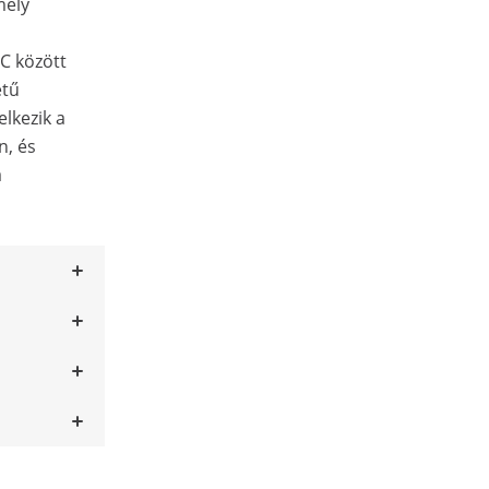
mely
°C között
etű
lkezik a
n, és
a