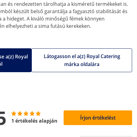
san és rendezetten tárolhatja a kisméretű termékeket is.
ból készült belső garantálja a fagyasztó stabilitását és
ja a hideget. A kiváló minőségű fémek könnyen
dén elhelyezheti a sima futású kerekeken.
Látogasson el a(z) Royal Catering
e a(z) Royal
ól
márka oldalára
5
Írjon értékelést
1 értékelés alapján