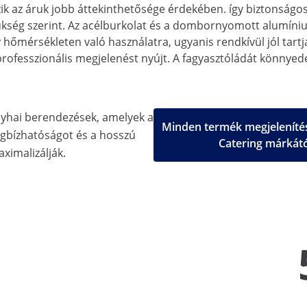
zik az áruk jobb áttekinthetősége érdekében. így biztonságo
ükség szerint. Az acélburkolat és a dombornyomott alumínium
 hőmérsékleten való használatra, ugyanis rendkívül jól tart
g professzionális megjelenést nyújt. A fagyasztóládát könnye
nyhai berendezések, amelyek a
Minden termék megjelenítés
gbízhatóságot és a hosszú
Catering márkát
aximalizálják.