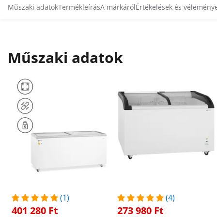
Műszaki adatok
Termékleírás
A márkáról
Értékelések és vélemény
Műszaki adatok
(1)
(4)
401 280 Ft
273 980 Ft