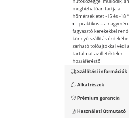
hűtőközeggel működik, a
megbízhatóan tartja a
hőmérsékletet -15 és -18 
praktikus – a nagymér
fagyasztó kerekekkel rende
könnyű szállítás érdekébe
zárható tolóajtókkal védi 
tartalmat az illetéktelen
hozzáféréstől
Szállítási információk
Alkatrészek
Prémium garancia
Használati útmutató