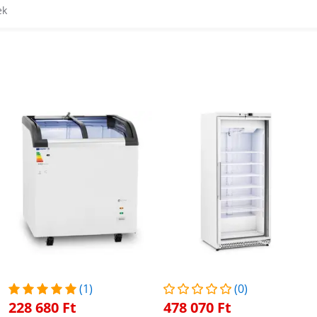
ek
(1)
(0)
228 680 Ft
478 070 Ft