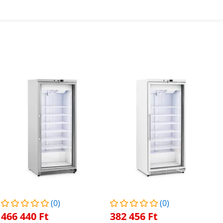
(0)
(0)
466 440 Ft
382 456 Ft