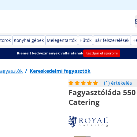
torok
Konyhai gépek
Melegentartók
Hűtők
Bár felszerelések
He
Kiemelt kedvezmények vállalatának
Kezdjen el spórolni
Fagyasztók
/
Kereskedelmi fagyasztók
(1) értékelés
Fagyasztóláda 550 l
Catering