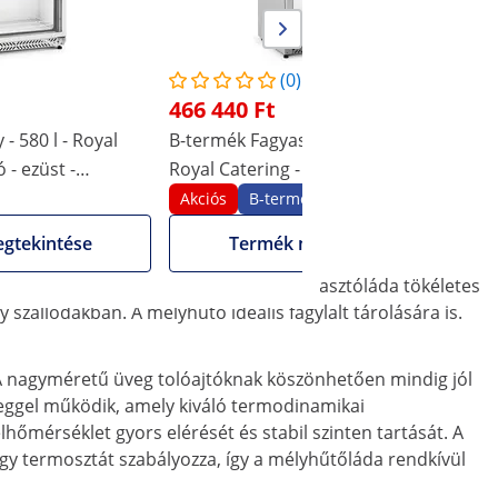
-
C
(0)
466 440 Ft
- 580 l - Royal
B-termék Fagyasztószekrény - 580 l -
B
 - ezüst -
Royal Catering - üvegajtó - Ezüst -
R
hűtőközeg R290
Akciós
B-termékek
gtekintése
Termék megtekintése
!
al és üveg tolóajtókkal felszerelt fagyasztóláda tökéletes
szállodákban. A mélyhűtő ideális fagylalt tárolására is.
e. A nagyméretű üveg tolóajtóknak köszönhetően mindig jól
közeggel működik, amely kiváló termodinamikai
hőmérséklet gyors elérését és stabil szinten tartását. A
egy termosztát szabályozza, így a mélyhűtőláda rendkívül