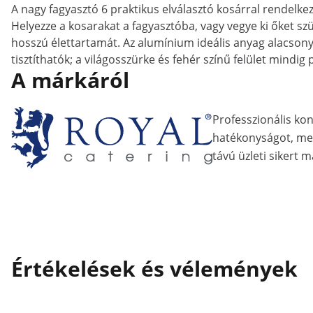
A nagy fagyasztó 6 praktikus elválasztó kosárral rendelke
Helyezze a kosarakat a fagyasztóba, vagy vegye ki őket sz
hosszú élettartamát. Az alumínium ideális anyag alacsony
tisztíthatók; a világosszürke és fehér színű felület mindi
A márkáról
Professzionális ko
hatékonyságot, me
távú üzleti sikert m
Értékelések és vélemények