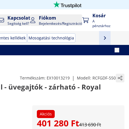
Kosár
Kapcsolat
Fiókom
A
Segítség kell?
Bejelentkezés/Regisztráció
pénztárhoz
ntes kellékek
Mosogatási technológia
|
Termékszám:
EX10013219
Modell:
RCFGDF-550
 - üvegajtók - zárható - Royal
Akciós
401 280 Ft
413 690 Ft