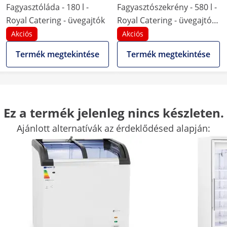
Fagyasztóláda - 180 l -
Fagyasztószekrény - 580 l -
Royal Catering - üvegajtók
Royal Catering - üvegajtó -
ezüst - hűtőközeg R290
Akciós
Akciós
Termék megtekintése
Termék megtekintése
74 x 68 x 85 cm
77.5 x 70.5 x 185 cm
Ez a termék jelenleg nincs készleten.
957
3015
Ajánlott alternatívák az érdeklődésed alapján:
-
-
-
-