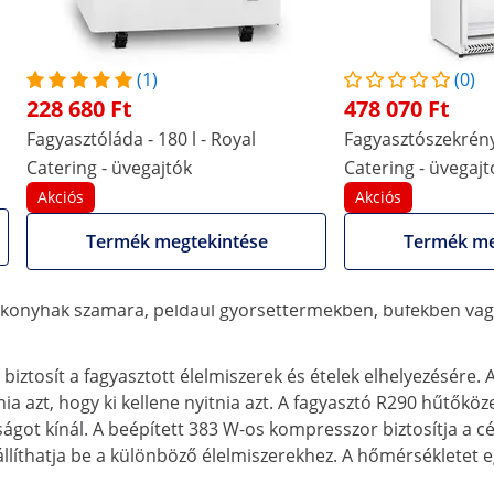
C
C
További jellemzők összehasonlítása
(1)
(0)
228 680 Ft
478 070 Ft
Fagyasztóláda - 180 l - Royal
Fagyasztószekrény 
Catering - üvegajtók
Catering - üvegajtó
hűtőközeg R290
Akciós
Akciós
Termék megtekintése
Termék me
 számára a Royal Catering fagyasztóládájában
ál az élelmiszerek fagyasztására és tárolására. A termosztátt
i konyhák számára, például gyorséttermekben, büfékben vagy 
 biztosít a fagyasztott élelmiszerek és ételek elhelyezésér
itnia azt, hogy ki kellene nyitnia azt. A fagyasztó R290 hűtő
ot kínál. A beépített 383 W-os kompresszor biztosítja a cél
állíthatja be a különböző élelmiszerekhez. A hőmérsékletet 