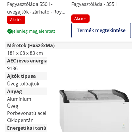
Fagyasztóláda 550 l -
Fagyasztóláda - 355 l
üvegajtók - zárható - Royal
Akciós
Catering
Akciós
Termék megtekintése
Jelenleg megjelenített
Méretek (HxSzéxMa)
181 x 68 x 83 cm
128 x 69 x 84.5 cm
AEC (éves energiafogyasztás) [kWh]
9186
1025
Ajtók típusa
Üveg tolóajtók
Tolóajtó
Anyag
Alumínium
Alumínium
Üveg
Edzett üveg
Porbevonatú acél
Porbevonatú acél
Ciklopentán
Energetikai tanúsítvány osztály