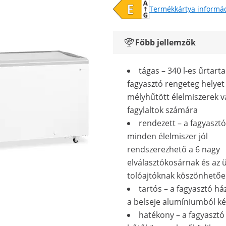
Termékkártya informá
Főbb jellemzők
tágas – 340 l-es űrtart
fagyasztó rengeteg helyet 
mélyhűtött élelmiszerek v
fagylaltok számára
rendezett – a fagyaszt
minden élelmiszer jól
rendszerezhető a 6 nagy
elválasztókosárnak és az 
tolóajtóknak köszönhető
tartós – a fagyasztó há
a belseje alumíniumból ké
hatékony – a fagyasztó