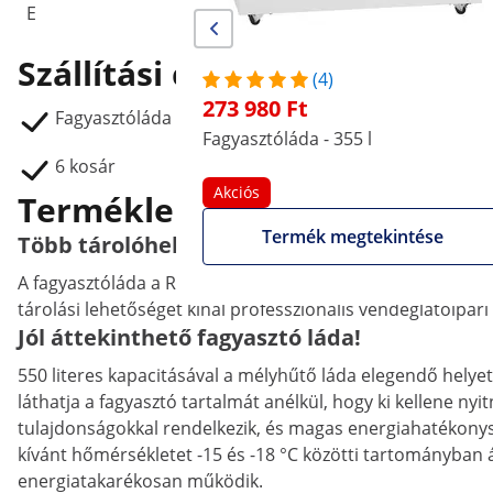
E
C
Szállítási csomag
(4)
273 980 Ft
Fagyasztóláda RCFGDF-550
Fagyasztóláda - 355 l
6 kosár
Akciós
Termékleírás
Termék megtekintése
Több tárolóhely a fagyasztott élelmiszerek
A fagyasztóláda a Royal Catering-től modern megoldást kín
tárolási lehetőséget kínál professzionális vendéglátóipar
Jól áttekinthető fagyasztó láda!
550 literes kapacitásával a mélyhűtő láda elegendő helyet
láthatja a fagyasztó tartalmát anélkül, hogy ki kellene ny
tulajdonságokkal rendelkezik, és magas energiahatékonyság
kívánt hőmérsékletet -15 és -18 °C közötti tartományban 
energiatakarékosan működik.