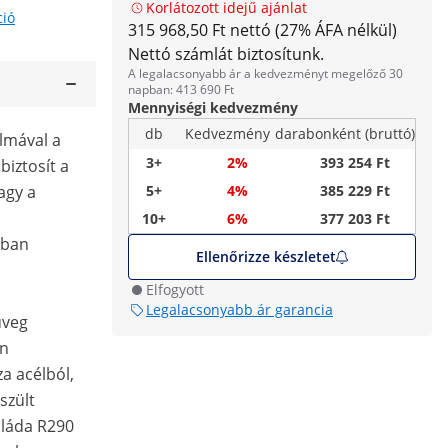
Korlátozott idejű ajánlat
ció
315 968,50 Ft nettó (27% ÁFA nélkül)
Nettó számlát biztosítunk.
A legalacsonyabb ár a kedvezményt megelőző 30
napban: 413 690 Ft
Mennyiségi kedvezmény
db
Kedvezmény
darabonként (bruttó)
almával a
3+
2%
393 254 Ft
biztosít a
agy a
5+
4%
385 229 Ft
10+
6%
377 203 Ft
óban
Ellenőrizze készletet
Elfogyott
Legalacsonyabb ár garancia
üveg
en
za acélból,
szült
 láda R290