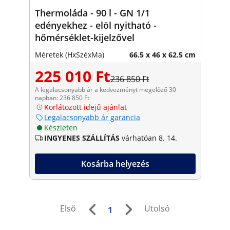
Thermoláda - 90 l - GN 1/1
edényekhez - elöl nyitható -
hőmérséklet-kijelzővel
Méretek (HxSzéxMa)
66.5 x 46 x 62.5 cm
225 010 Ft
236 850 Ft
A legalacsonyabb ár a kedvezményt megelőző 30
napban: 236 850 Ft
Korlátozott idejű ajánlat
Legalacsonyabb ár garancia
Készleten
INGYENES SZÁLLÍTÁS
várhatóan 8. 14.
Kosárba helyezés
Első
Utolsó
1