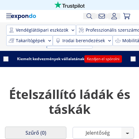
Vendéglátóipari eszközök
Professzionális szerszám
Takarítógépek
Irodai berendezések
Mobilit
Kiemelt kedvezmények vállalatának
Kezdjen el spórolni
Ételszállító ládák és
táskák
Szűrő (0)