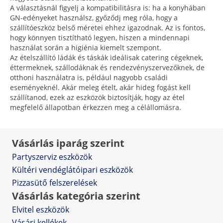
A választásnál figyelj a kompatibilitásra is: ha a konyhában
GN-edényeket használsz, győződj meg róla, hogy a
szállítóeszköz belső méretei ehhez igazodnak. Az is fontos,
hogy könnyen tisztítható legyen, hiszen a mindennapi
használat során a higiénia kiemelt szempont.
Az ételszállító ládák és táskák ideálisak catering cégeknek,
éttermeknek, szállodáknak és rendezvényszervezőknek, de
otthoni használatra is, például nagyobb családi
eseményeknél. Akár meleg ételt, akár hideg fogást kell
szállítanod, ezek az eszközök biztosítják, hogy az étel
megfelelő állapotban érkezzen meg a célállomásra.
Vásárlás iparág szerint
Partyszerviz eszközök
Kültéri vendéglátóipari eszközök
Pizzasütő felszerelések
Vásárlás kategória szerint
Elvitel eszközök
Vásári kellékek