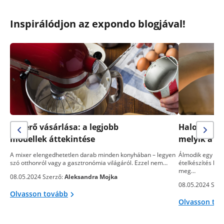
Inspirálódjon az expondo blogjával!
Keverő vásárlása: a legjobb
Halogén sü
modellek áttekintése
melyik a j
A mixer elengedhetetlen darab minden konyhában – legyen
Álmodik egy telj
szó otthonról vagy a gasztronómia világáról. Ezzel nem…
ételkészítés kön
meg…
08.05.2024 Szerző:
Aleksandra Mojka
08.05.2024 Szer
Olvasson tovább
Olvasson to