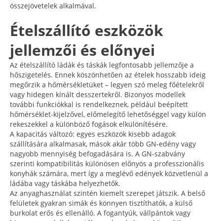
összejövetelek alkalmával.
Ételszállító eszközök
jellemzői és előnyei
Az ételszállító ládák és táskák legfontosabb jellemzője a
hőszigetelés. Ennek köszönhetően az ételek hosszabb ideig
megőrzik a hőmérsékletüket – legyen szó meleg főételekről
vagy hidegen kínált desszertekről. Bizonyos modellek
további funkciókkal is rendelkeznek, például beépített
hőmérséklet-kijelzővel, előmelegítő lehetőséggel vagy külön
rekeszekkel a különböző fogások elkülönítésére.
A kapacitás változó: egyes eszközök kisebb adagok
szállítására alkalmasak, mások akár több GN-edény vagy
nagyobb mennyiség befogadására is. A GN-szabvány
szerinti kompatibilitás különösen előnyös a professzionális
konyhák számára, mert így a meglévő edények közvetlenül a
ládába vagy táskába helyezhetők.
Az anyaghasználat szintén kiemelt szerepet játszik. A belső
felületek gyakran simák és könnyen tisztíthatók, a külső
burkolat erős és ellenálló. A fogantyúk, vállpántok vagy