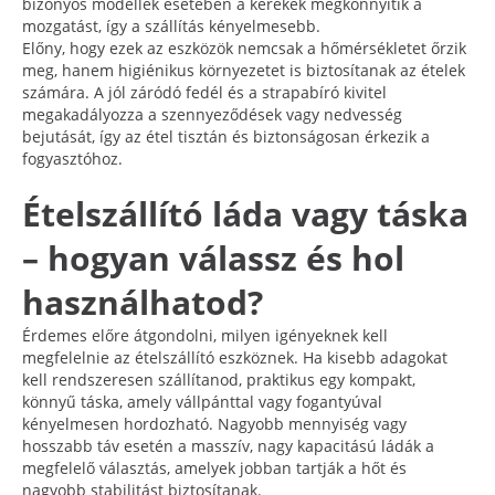
bizonyos modellek esetében a kerekek megkönnyítik a
mozgatást, így a szállítás kényelmesebb.
Előny, hogy ezek az eszközök nemcsak a hőmérsékletet őrzik
meg, hanem higiénikus környezetet is biztosítanak az ételek
számára. A jól záródó fedél és a strapabíró kivitel
megakadályozza a szennyeződések vagy nedvesség
bejutását, így az étel tisztán és biztonságosan érkezik a
fogyasztóhoz.
Ételszállító láda vagy táska
– hogyan válassz és hol
használhatod?
Érdemes előre átgondolni, milyen igényeknek kell
megfelelnie az ételszállító eszköznek. Ha kisebb adagokat
kell rendszeresen szállítanod, praktikus egy kompakt,
könnyű táska, amely vállpánttal vagy fogantyúval
kényelmesen hordozható. Nagyobb mennyiség vagy
hosszabb táv esetén a masszív, nagy kapacitású ládák a
megfelelő választás, amelyek jobban tartják a hőt és
nagyobb stabilitást biztosítanak.