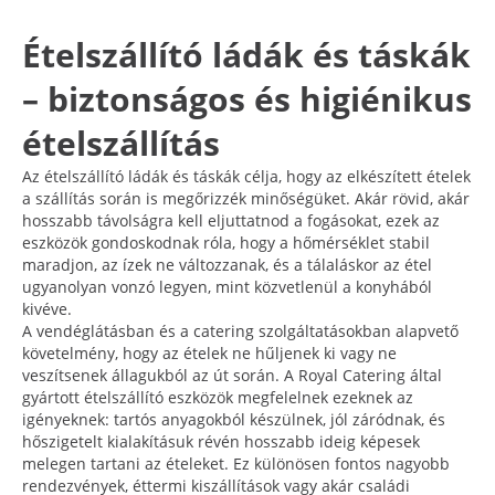
Ételszállító ládák és táskák
– biztonságos és higiénikus
ételszállítás
Az ételszállító ládák és táskák célja, hogy az elkészített ételek
a szállítás során is megőrizzék minőségüket. Akár rövid, akár
hosszabb távolságra kell eljuttatnod a fogásokat, ezek az
eszközök gondoskodnak róla, hogy a hőmérséklet stabil
maradjon, az ízek ne változzanak, és a tálaláskor az étel
ugyanolyan vonzó legyen, mint közvetlenül a konyhából
kivéve.
A vendéglátásban és a catering szolgáltatásokban alapvető
követelmény, hogy az ételek ne hűljenek ki vagy ne
veszítsenek állagukból az út során. A Royal Catering által
gyártott ételszállító eszközök megfelelnek ezeknek az
igényeknek: tartós anyagokból készülnek, jól záródnak, és
hőszigetelt kialakításuk révén hosszabb ideig képesek
melegen tartani az ételeket. Ez különösen fontos nagyobb
rendezvények, éttermi kiszállítások vagy akár családi