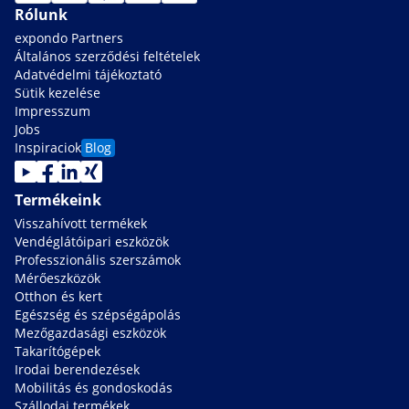
Rólunk
expondo Partners
Általános szerződési feltételek
Adatvédelmi tájékoztató
Sütik kezelése
Impresszum
Jobs
Inspiraciok
Blog
Termékeink
Visszahívott termékek
Vendéglátóipari eszközök
Professzionális szerszámok
Mérőeszközök
Otthon és kert
Egészség és szépségápolás
Mezőgazdasági eszközök
Takarítógépek
Irodai berendezések
Mobilitás és gondoskodás
Szállodai termékek