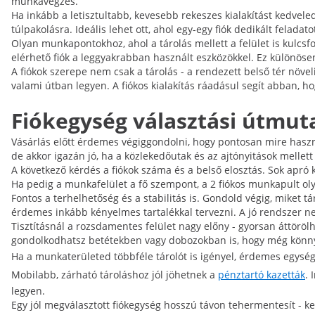
munkavégzés.
Ha inkább a letisztultabb, kevesebb rekeszes kialakítást kedvel
túlpakolásra. Ideális lehet ott, ahol egy-egy fiók dedikált felad
Olyan munkapontokhoz, ahol a tárolás mellett a felület is kulcsf
elérhető fiók a leggyakrabban használt eszközökkel. Ez különös
A fiókok szerepe nem csak a tárolás - a rendezett belső tér növe
valami útban legyen. A fiókos kialakítás ráadásul segít abban, h
Fiókegység választási útmuta
Vásárlás előtt érdemes végiggondolni, hogy pontosan mire haszn
de akkor igazán jó, ha a közlekedőutak és az ajtónyitások mellett i
A következő kérdés a fiókok száma és a belső elosztás. Sok apró ke
Ha pedig a munkafelület a fő szempont, a 2 fiókos munkapult olyan
Fontos a terhelhetőség és a stabilitás is. Gondold végig, miket t
érdemes inkább kényelmes tartalékkal tervezni. A jó rendszer ne
Tisztításnál a rozsdamentes felület nagy előny - gyorsan áttörölhe
gondolkodhatsz betétekben vagy dobozokban is, hogy még könnyeb
Ha a munkaterületed többféle tárolót is igényel, érdemes egys
Mobilabb, zárható tároláshoz jól jöhetnek a
pénztartó kazetták
.
legyen.
Egy jól megválasztott fiókegység hosszú távon tehermentesít - k