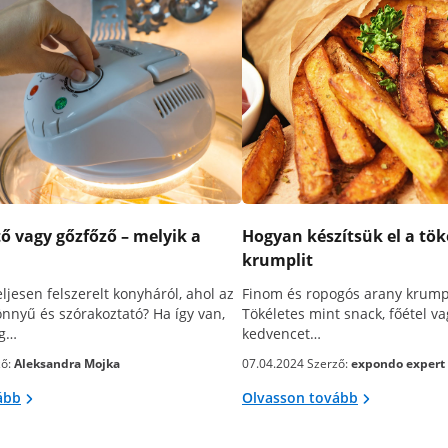
ő vagy gőzfőző – melyik a
Hogyan készítsük el a tök
krumplit
ljesen felszerelt konyháról, ahol az
Finom és ropogós arany krump
önnyű és szórakoztató? Ha így van,
Tökéletes mint snack, főétel va
eg…
kedvencet…
ző:
Aleksandra Mojka
07.04.2024 Szerző:
expondo expert
ább
Olvasson tovább