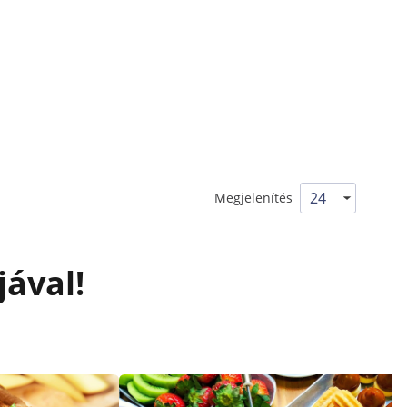
Megjelenítés
jával!