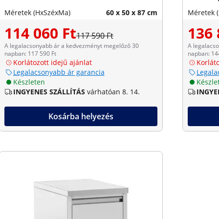
Méretek (HxSzéxMa)
60 x 50 x 87 cm
Méretek 
114 060 Ft
136 
117 590 Ft
A legalacsonyabb ár a kedvezményt megelőző 30
A legalacs
napban: 117 590 Ft
napban: 14
Korlátozott idejű ajánlat
Korláto
Legalacsonyabb ár garancia
Legala
Készleten
Készle
INGYENES SZÁLLÍTÁS
várhatóan 8. 14.
INGYE
Kosárba helyezés