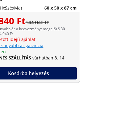
(HxSzéxMa)
60 x 50 x 87 cm
840 Ft
144 040 Ft
onyabb ár a kedvezményt megelőző 30
4 040 Ft
zott idejű ajánlat
csonyabb ár garancia
ten
NES SZÁLLÍTÁS
várhatóan 8. 14.
Kosárba helyezés