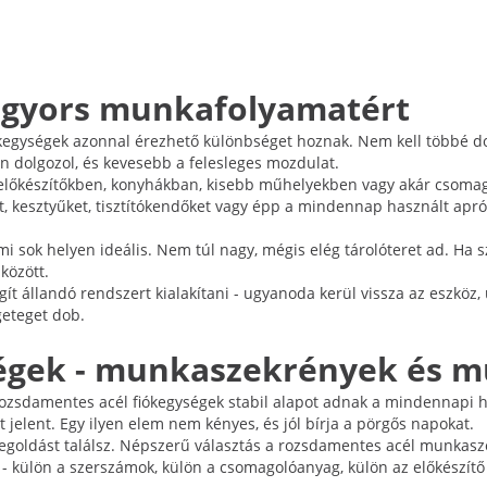
s gyors munkafolyamatért
egységek azonnal érezhető különbséget hoznak. Nem kell többé dob
 dolgozol, és kevesebb a felesleges mozdulat.
 előkészítőkben, konyhákban, kisebb műhelyekben vagy akár csomago
at, kesztyűket, tisztítókendőket vagy épp a mindennap használt apr
ami sok helyen ideális. Nem túl nagy, mégis elég tárolóteret ad. Ha
között.
egít állandó rendszert kialakítani - ugyanoda kerül vissza az eszk
geteget dob.
égek - munkaszekrények és m
ozsdamentes acél fiókegységek stabil alapot adnak a mindennapi hasz
jelent. Egy ilyen elem nem kényes, és jól bírja a pörgős napokat.
goldást találsz. Népszerű választás a rozsdamentes acél munkaszekr
i - külön a szerszámok, külön a csomagolóanyag, külön az előkészít