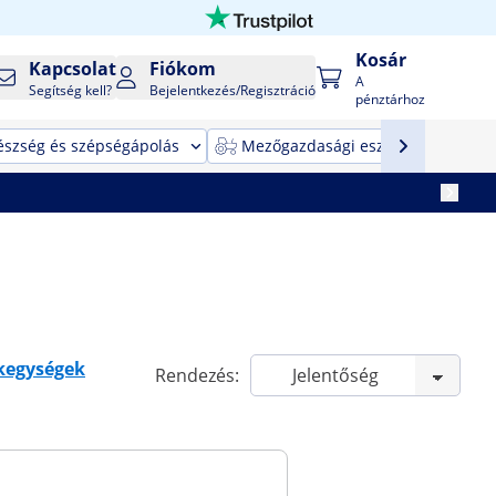
Kosár
Kapcsolat
Fiókom
A
Segítség kell?
Bejelentkezés/Regisztráció
pénztárhoz
észség és szépségápolás
Mezőgazdasági eszközök
T
kegységek
Rendezés: