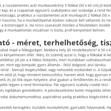
ed, a rozsdamentes acél munkaszekrény 3 fiókkal (50 x 60 cm) jó köz
atot kap, és a csapatnak egyszerű szabályokra van szüksége a rend f
ontosságú, praktikus a rozsdamentes acél munkapult 2 fiókkal (50 x 
en hasznos, ha a munkafolyamat közben sokszor kell váltanod, és n
li a biztonságot is. Ha nincs szanaszét minden a felületeken, kiseb
ogy a munkaállomás vizuálisan is tiszta, profi benyomást keltsen.
tó - méret, terhelhetőség, tis
álod majd a fiókegységet. Mekkora hely áll rendelkezésre? A 50 x
s kényelmesen elfér. Mérj, és számolj azzal is, hogy a fiókokat ki ke
llékhez jól jön a 4 fiókos felépítés, mert tisztábban szétválasztható
, mint egy kompakt, gyors állomás - felül dolgozol, alul tárolsz.
árolnál - könnyű kiegészítőket, vagy nehezebb eszközöket is. A túlpa
m attól jó, hogy mindent belezsúfolsz, hanem attól, hogy gyorsan m
tő, és jól illik olyan helyekre, ahol gyakori a fertőtlenítés és a re
b legyen a rend fenntartása. Pár egyszerű szabály csodát tesz - c
éges logikában gondolkodni. A pénzkezeléshez külön megoldás lehe
 Irodai dokumentumokhoz, papírokhoz pedig praktikus kiegészítést
evesebb keresgélés, tisztább munkafelület, gyorsabb folyamatok. H