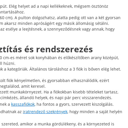
épút. Elég helyet ad a napi kellékeknek, mégsem ösztönöz
enntartásához.
60 cm). A pulton dolgozhatsz, alatta pedig ott van a két gyorsan
em akarsz minden apróságért egy másik állomásig sétálni.
b az esélye a leejtésnek, a szennyeződésnek vagy annak, hogy
ztítás és rendszerezés
 60 cm-es méret sok konyhában és előkészítőben arany középút,
ll húzni.
k a kategóriák. Általános tároláshoz a 3 fiók is bőven elég lehet.
kolt fiók kényelmetlen, és gyorsabban elhasználódik, ezért
egtalálod, amit keresel.
ndezett munkakörnyezet. Ha a fiókokban kisebb tételeket tartasz,
ímkézés, állandó helyek, és napi pár perc visszarendezés.
tnek a
kasszafiókok
, ha fontos a gyors, szervezett kiszolgálás.
 adhatnak az
iratrendező szekrények
, hogy minden a saját helyén
a szereted, amikor a munka gördülékeny, és a környezeted is