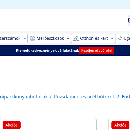
szerszámok
Mérőeszközök
Otthon és kert
Eg
Kiemelt kedvezmények vállalatának
Kezdjen el spórolni
óipari konyhabútorok
/
Rozsdamentes acél bútorok
/
Fió
Akciós
Akciós