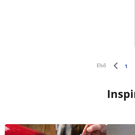
Első
1
Inspi