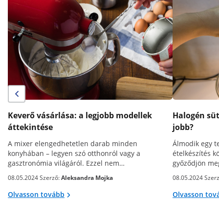
Keverő vásárlása: a legjobb modellek
Halogén süt
áttekintése
jobb?
A mixer elengedhetetlen darab minden
Álmodik egy te
konyhában – legyen szó otthonról vagy a
ételkészítés k
gasztronómia világáról. Ezzel nem…
győződjön m
08.05.2024 Szerző:
Aleksandra Mojka
08.05.2024 Szer
Olvasson tovább
Olvasson tov