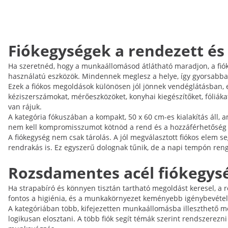
Fiókegységek a rendezett é
Ha szeretnéd, hogy a munkaállomásod átlátható maradjon, a fiók
használatú eszközök. Mindennek meglesz a helye, így gyorsabban
Ezek a fiókos megoldások különösen jól jönnek vendéglátásban,
kéziszerszámokat, mérőeszközöket, konyhai kiegészítőket, fóliák
van rájuk.
A kategória fókuszában a kompakt, 50 x 60 cm-es kialakítás áll, 
nem kell kompromisszumot kötnöd a rend és a hozzáférhetőség 
A fiókegység nem csak tárolás. A jól megválasztott fiókos elem s
rendrakás is. Ez egyszerű dolognak tűnik, de a napi tempón ren
Rozsdamentes acél fiókegys
Ha strapabíró és könnyen tisztán tartható megoldást keresel, a r
fontos a higiénia, és a munkakörnyezet keményebb igénybevételt 
A kategóriában több, kifejezetten munkaállomásba illeszthető me
logikusan elosztani. A több fiók segít témák szerint rendszerezn