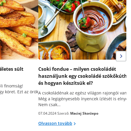
életes sült
Csoki fondue – milyen csokoládét
használjunk egy csokoládé szökőkútho
és hogyan készítsük el?
li finomság!
gy köret. Ezt az örök
A csokoládénak az egész világon rajongói vann
Még a legigényesebb ínyencek ízlését is elnyeri
Nem csak…
07.04.2024 Szerző:
Maciej Skorżepo
Olvasson tovább