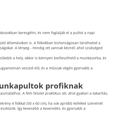
ozokban keresgélni, és nem foglalják el a pultot a napi
ló állomásokon is. A fiókokban biztonságosan tárolhatod a
óságokat. A lényeg - mindig ott vannak kéznél, ahol szükséged
 szűkebb a hely, akkor is könnyen beilleszthető a munkasorba, és
öz, ugyanonnan veszed elő, és a műszak végén gyorsabb a
unkapultok profiknak
nálathoz. A fém felület praktikus ott, ahol gyakori a takarítás,
ény 4 fiókkal (50 x 60 cm), ha sok apróbb kelléket szeretnél
ő eszközök. Így kevesebb a keveredés, és gyorsabb a