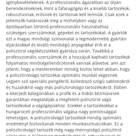
igénybevételeknek. A professzionális ágazatban az olyan
berendezéseknek, mint a fafaragógép és a kisebb tartozékok,
robusztusnak, erősnek és tartósnak kell lenniük. Csak ezek a
jellemzők határozzák meg a műhelyben vagy az
építőiparban történő professzionális használathoz
szükséges szerszámokat, gépeket és tartozékokat. A gyártók
ezt a magas minőségi színvonalat a legmodernebb gyártási
eljárásokkal és kiváló minőségű anyagokkal érik el a
polisztirol vágókészülékek gyártása során. Továbbá a
professzionális szerszámok és a hozzájuk kapható tartozékok
folyamatos minőségellenőrzésnek vannak alávetve, ami azt
jelenti, hogy a mesterember mindig biztos lehet abban, hogy
a polisztirolvágó tartozékai optimális munkát végeznek.
Legyen szó speciális pengékről, különböző szögű sablonokról
és huzalokról vagy más polisztirolvágó tartozékokról. Ebben
a kiterjedt kategóriában a profik és a hobbi kézművesek
garantáltan megtalálják a megfelelő polisztirol vágó
tartozékokat a vágógépükhöz. Ezekkel a tartozékokkal a
hungarocell professzionális vágása nagy pontossággal
lehetséges. A polisztirolvágó tartozékok mindig optimális
eredményt biztosítanak minden munkaszituációban. Ez a
polisztirolvágó tartozék még nagy mennyiségű polisztirol
vágásakor is különösen megbízhatónak, robusztusnak és