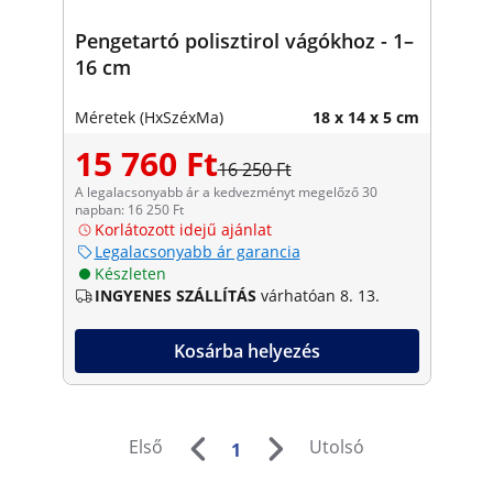
Pengetartó polisztirol vágókhoz - 1–
16 cm
Méretek (HxSzéxMa)
18 x 14 x 5 cm
15 760 Ft
16 250 Ft
A legalacsonyabb ár a kedvezményt megelőző 30
napban: 16 250 Ft
Korlátozott idejű ajánlat
Legalacsonyabb ár garancia
Készleten
INGYENES SZÁLLÍTÁS
várhatóan 8. 13.
Kosárba helyezés
Első
Utolsó
1