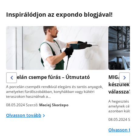
Inspirálódjon az expondo blogjával!
Porcelán csempe fúrás – Útmutató
MIG/MAG- v
készülék? 
A porcelán csempék rendkívül elegáns és tartós anyagok,
válassza?
amelyeket fürdőszobákban, konyhákban vagy kültéri
teraszokon használnak a…
A hegesztés egy
08.05.2024 Szerző:
Maciej Skorżepo
amelynek célja 
azonban különb
Olvasson tovább
08.05.2024 Szer
Olvasson to