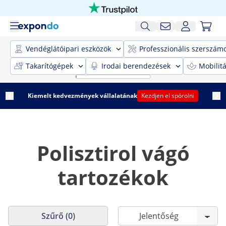
Vendéglátóipari eszközök
Professzionális szerszám
Takarítógépek
Irodai berendezések
Mobilit
Kiemelt kedvezmények vállalatának
Kezdjen el spórolni
Polisztirol vágó
tartozékok
Szűrő (0)