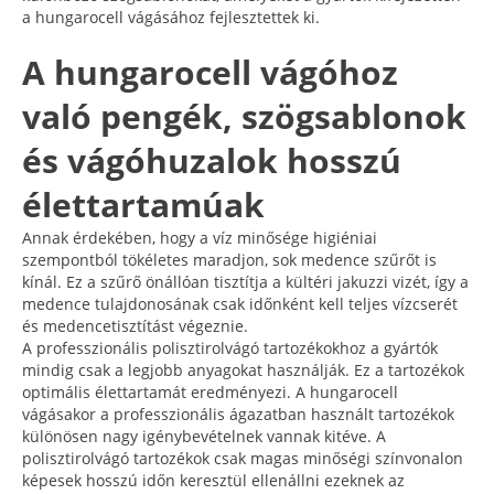
a hungarocell vágásához fejlesztettek ki.
A hungarocell vágóhoz
való pengék, szögsablonok
és vágóhuzalok hosszú
élettartamúak
Annak érdekében, hogy a víz minősége higiéniai
szempontból tökéletes maradjon, sok medence szűrőt is
kínál. Ez a szűrő önállóan tisztítja a kültéri jakuzzi vizét, így a
medence tulajdonosának csak időnként kell teljes vízcserét
és medencetisztítást végeznie.
A professzionális polisztirolvágó tartozékokhoz a gyártók
mindig csak a legjobb anyagokat használják. Ez a tartozékok
optimális élettartamát eredményezi. A hungarocell
vágásakor a professzionális ágazatban használt tartozékok
különösen nagy igénybevételnek vannak kitéve. A
polisztirolvágó tartozékok csak magas minőségi színvonalon
képesek hosszú időn keresztül ellenállni ezeknek az