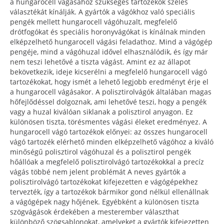
a hungarocell vágásához szükséges tartozékok széles
választékát kínálják. A gyártók a vágókhoz való speciális
pengék mellett hungarocell vágóhuzalt, megfelelő
drótfogókat és speciális horonyvágókat is kínálnak minden
elképzelhető hungarocell vágási feladathoz. Mind a vágógép
pengéje, mind a vágóhuzal idővel elhasználódik, és így már
nem teszi lehetővé a tiszta vágást. Amint ez az állapot
bekövetkezik, ideje kicserélni a megfelelő hungarocell vágó
tartozékokat, hogy ismét a lehető legjobb eredményt érje el
a hungarocell vágásakor. A polisztirolvágók általában magas
hőfejlődéssel dolgoznak, ami lehetővé teszi, hogy a pengék
vagy a huzal kiválóan siklanak a polisztirol anyagon. Ez
különösen tiszta, törésmentes vágási éleket eredményez. A
hungarocell vágó tartozékok előnyei: az összes hungarocell
vágó tartozék elérhető minden elképzelhető vágóhoz a kiváló
minőségű polisztirol vágóhuzal és a polisztirol pengék
hőállóak a megfelelő polisztirolvágó tartozékokkal a precíz
vágás többé nem jelent problémát A neves gyártók a
polisztirolvágó tartozékokat kifejezetten e vágógépekhez
tervezték, így a tartozékok bármikor gond nélkül ellenállnak
a vágógépek nagy hőjének. Egyébként a különösen tiszta
szögvágások érdekében a mesterember választhat
különböző szögsablonokat, amelyeket a gyártók kifejezetten