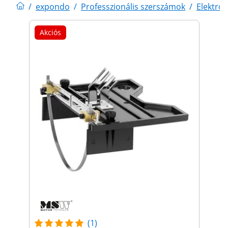
/
expondo
/
Professzionális szerszámok
/
Elektro
Akciós
(1)