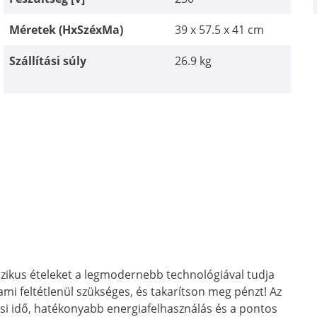
Méretek (HxSzéxMa)
39 x 57.5 x 41 cm
Szállítási súly
26.9 kg
sszikus ételeket a legmodernebb technológiával tudja
 ami feltétlenül szükséges, és takarítson meg pénzt! Az
ési idő, hatékonyabb energiafelhasználás és a pontos