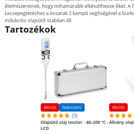
élelmiszereinek, hogy mihamarabb elkészíthesse őket. A 
Lecsepegtetéshez a kosarak 2 kampó segítségével a burko
indukciós olajsütő stabilan áll.
Tartozékok
Akciós
Népszerű
Akciós
(3)
Olajsütő olaj teszter - 40–200 °C -
Állvány olaj
LCD