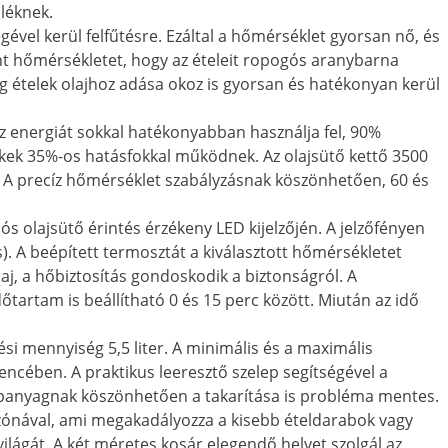
léknek.
ével kerül felfűtésre. Ezáltal a hőmérséklet gyorsan nő, és
vánt hőmérsékletet, hogy az ételeit ropogós aranybarna
eg ételek olajhoz adása okoz is gyorsan és hatékonyan kerül
z energiát sokkal hatékonyabban használja fel, 90%
ek 35%-os hatásfokkal működnek. Az olajsütő kettő 3500
. A precíz hőmérséklet szabályzásnak köszönhetően, 60 és
ós olajsütő érintés érzékeny LED kijelzőjén. A jelzőfényen
s). A beépített termosztát a kiválasztott hőmérsékletet
laj, a hőbiztosítás gondoskodik a biztonságról. A
dőtartam is beállítható 0 és 15 perc között. Miután az idő
tési mennyiség 5,5 liter. A minimális és a maximális
ncében. A praktikus leeresztő szelep segítségével a
lapanyagnak köszönhetően a takarítása is probléma mentes.
gzónával, ami megakadályozza a kisebb ételdarabok vagy
ilágát. A két méretes kosár elegendő helyet szolgál az