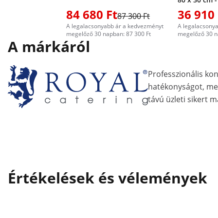
mosható - R
84 680 Ft
36 910 
87 300 Ft
A legalacsonyabb ár a kedvezményt
A legalacsony
megelőző 30 napban: 87 300 Ft
megelőző 30 n
A márkáról
Professzionális ko
hatékonyságot, me
távú üzleti sikert m
Értékelések és vélemények