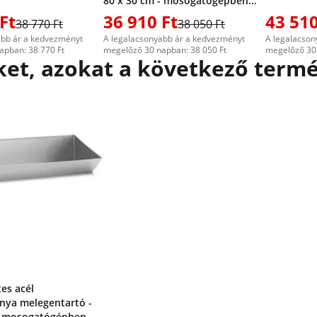
80 x 30 cm - mosogatógépben
mosható - Royal Catering
Ft
36 910 Ft
43 510
38 770 Ft
38 050 Ft
abb ár a kedvezményt
A legalacsonyabb ár a kedvezményt
A legalacson
apban: 38 770 Ft
megelőző 30 napban: 38 050 Ft
megelőző 30 
et, azokat a következő termé
es acél
nya melegentartó -
 - mosogatógépben