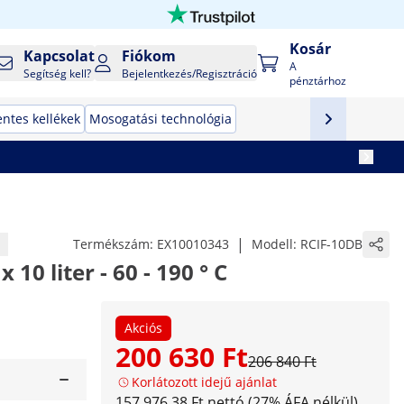
Kosár
Kapcsolat
Fiókom
A
Segítség kell?
Bejelentkezés/Regisztráció
pénztárhoz
ntes kellékek
Mosogatási technológia
|
Termékszám:
EX10010343
Modell:
RCIF-10DB
x 10 liter - 60 - 190 ° C
Akciós
200 630 Ft
206 840 Ft
Korlátozott idejű ajánlat
157 976,38 Ft nettó (27% ÁFA nélkül)