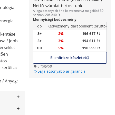
Nettó számlát biztosítunk.
nológia
A legalacsonyabb ár a kedvezményt megelőző 30
napban: 206 840 Ft
Mennyiségi kedvezmény
 energia
db
Kedvezmény
darabonként (bruttó)
3+
2%
196 617 Ft
kkentése
ása / Jobb
5+
3%
194 611 Ft
érséklet-
10+
5%
190 599 Ft
tően
Ellenőrizze készletet
ntos
Elfogyott
lkerüli az
Legalacsonyabb ár garancia
p / Anyag: