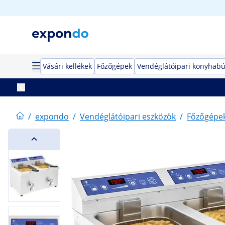
Vásári kellékek
Főzőgépek
Vendéglátóipari konyhabú
/
expondo
/
Vendéglátóipari eszközök
/
Főzőgépe