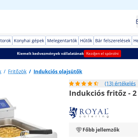
torok
Konyhai gépek
Melegentartók
Hűtők
Bár felszerelések
He
Kiemelt kedvezmények vállalatának
Kezdjen el spórolni
k
/
Fritőzök
/
Indukciós olajsütők
(13) értékelés
Indukciós fritőz - 2 
Főbb jellemzők