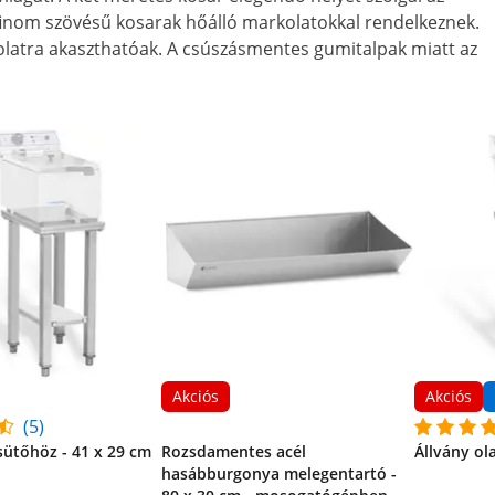
finom szövésű kosarak hőálló markolatokkal rendelkeznek.
latra akaszthatóak. A csúszásmentes gumitalpak miatt az
Akciós
Akciós
(5)
sütőhöz - 41 x 29 cm
Rozsdamentes acél
Állvány ol
hasábburgonya melegentartó -