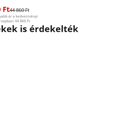
 Ft
44 860 Ft
yabb ár a kedvezményt
napban: 44 860 Ft
kek is érdekelték