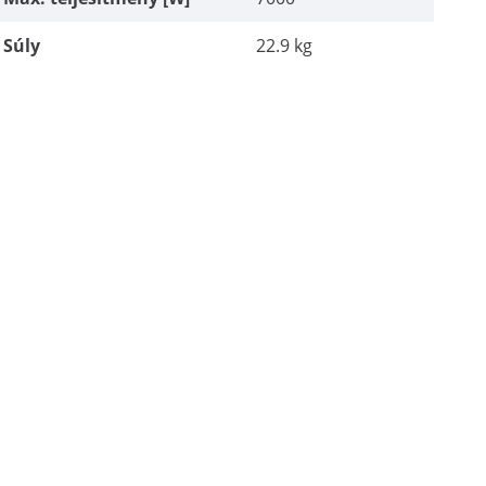
Súly
22.9 kg