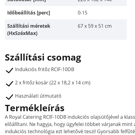
Időbeállítás [perc]
0-15
Szállítási méretek
67 x 59 x 51 cm
(HxSzéxMax)
Szállítási csomag
Indukciós fritőz RCIF-10DB
2 x fritőz kosár (22 x 18,2 x 14 cm)
Használati útmutató
Termékleírás
A Royal Catering RCIF-10DB indukciós olajsütőjével a kla
előállítani. Ne hagyja, hogy ügyfelei többet várjanak mint
indukciós technológia ezt lehetővé teszi! Gyorsabb felfűt