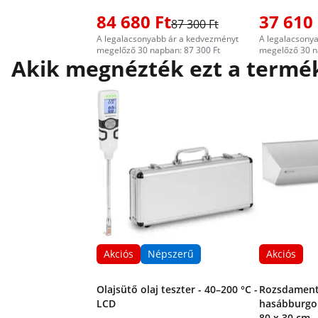
84 680 Ft
37 610 
87 300 Ft
A legalacsonyabb ár a kedvezményt
A legalacsony
megelőző 30 napban: 87 300 Ft
megelőző 30 n
Akik megnézték ezt a termék
Akciós
Népszerű
Akciós
Olajsütő olaj teszter - 40–200 °C -
Rozsdament
LCD
hasábburgo
80 x 30 cm