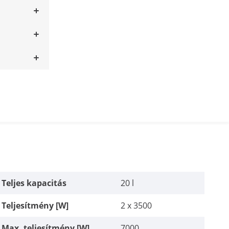
Teljes kapacitás
20 l
Teljesítmény [W]
2 x 3500
Max. teljesítmény [W]
7000