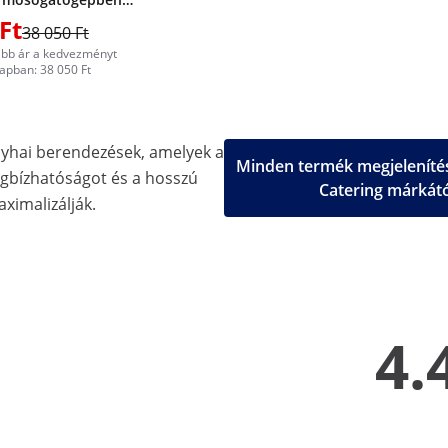
oyal Catering
Ft
38 050 Ft
abb ár a kedvezményt
apban: 38 050 Ft
nyhai berendezések, amelyek a
Minden termék megjelenítés
gbízhatóságot és a hosszú
Catering márkát
aximalizálják.
4.