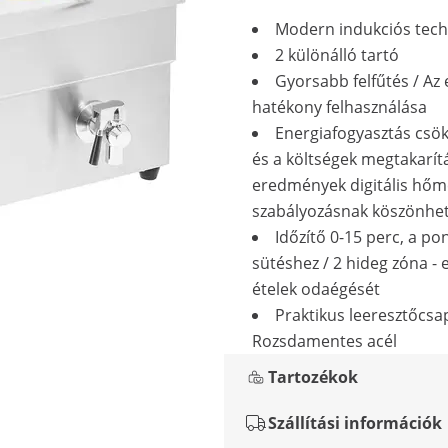
Modern indukciós tech
2 különálló tartó
Gyorsabb felfűtés / Az
hatékony felhasználása
Energiafogyasztás csö
és a költségek megtakarít
eredmények digitális hőm
szabályozásnak köszönhe
Időzítő 0-15 perc, a po
sütéshez / 2 hideg zóna - e
ételek odaégését
Praktikus leeresztőcsa
Rozsdamentes acél
Tartozékok
Szállítási információk