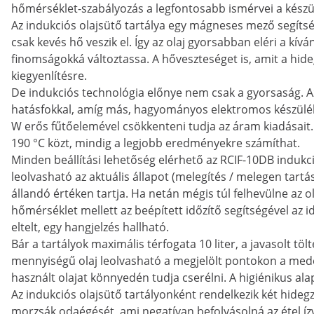
hőmérséklet-szabályozás a legfontosabb ismérvei a készü
Az indukciós olajsütő tartálya egy mágneses mező segítség
csak kevés hő veszik el. Így az olaj gyorsabban eléri a kí
finomságokká változtassa. A hőveszteséget is, amit a hid
kiegyenlítésre.
De indukciós technológia előnye nem csak a gyorsaság. A
hatásfokkal, amíg más, hagyományos elektromos készülék
W erős fűtőelemével csökkenteni tudja az áram kiadásait
190 °C közt, mindig a legjobb eredményekre számíthat.
Minden beállítási lehetőség elérhető az RCIF-10DB indukci
leolvasható az aktuális állapot (melegítés / melegen tartá
állandó értéken tartja. Ha netán mégis túl felhevülne az o
hőmérséklet mellett az beépített időzítő segítségével az i
eltelt, egy hangjelzés hallható.
Bár a tartályok maximális térfogata 10 liter, a javasolt töl
mennyiségű olaj leolvasható a megjelölt pontokon a mede
használt olajat könnyedén tudja cserélni. A higiénikus a
Az indukciós olajsütő tartályonként rendelkezik két hide
morzsák odaégését, ami negatívan befolyásolná az étel ízv