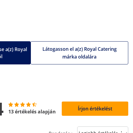
Látogasson el a(z) Royal Catering
e a(z) Royal
ól
márka oldalára
4
Írjon értékelést
13 értékelés alapján
Sort reviews