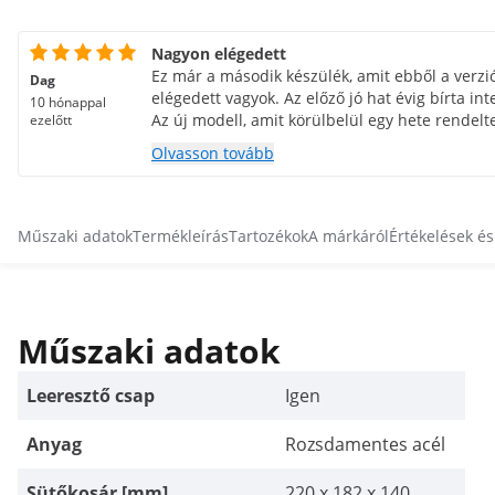
Nagyon elégedett
Ez már a második készülék, amit ebből a verz
Dag
elégedett vagyok. Az előző jó hat évig bírta in
10 hónappal
Az új modell, amit körülbelül egy hete rende
ezelőtt
újratervezettnek tűnik. A kád tisztítása most e
Olvasson tovább
Műszaki adatok
Termékleírás
Tartozékok
A márkáról
Értékelések é
Műszaki adatok
Leeresztő csap
Igen
Anyag
Rozsdamentes acél
Sütőkosár [mm]
220 x 182 x 140