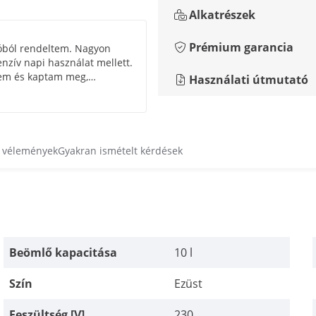
Alkatrészek
Prémium garancia
ióból rendeltem. Nagyon
tenzív napi használat mellett.
ltem és kaptam meg,
Használati útmutató
gy kicsit könnyebb.
s vélemények
Gyakran ismételt kérdések
Beömlő kapacitása
10 l
Szín
Ezüst
Feszültség [V]
230