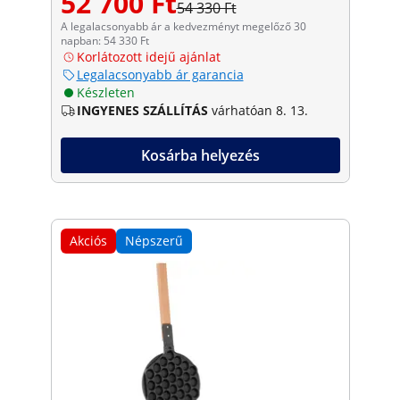
52 700 Ft
54 330 Ft
A legalacsonyabb ár a kedvezményt megelőző 30
napban: 54 330 Ft
Korlátozott idejű ajánlat
Legalacsonyabb ár garancia
Készleten
INGYENES SZÁLLÍTÁS
várhatóan 8. 13.
Kosárba helyezés
Akciós
Népszerű