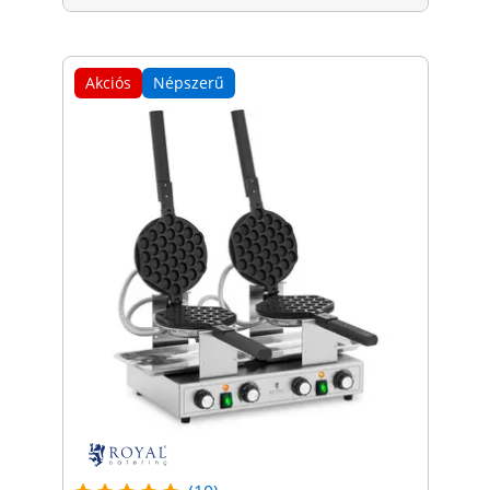
Akciós
Népszerű