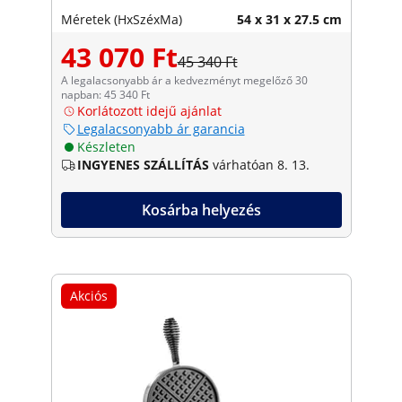
Méretek (HxSzéxMa)
54 x 31 x 27.5 cm
43 070 Ft
45 340 Ft
A legalacsonyabb ár a kedvezményt megelőző 30
napban: 45 340 Ft
Korlátozott idejű ajánlat
Legalacsonyabb ár garancia
Készleten
INGYENES SZÁLLÍTÁS
várhatóan 8. 13.
Kosárba helyezés
Akciós