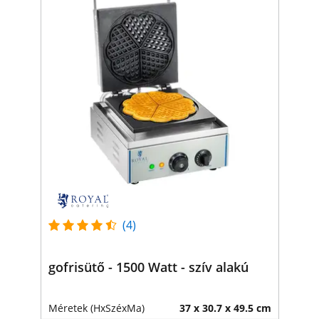
(4)
gofrisütő - 1500 Watt - szív alakú
Méretek (HxSzéxMa)
37 x 30.7 x 49.5 cm