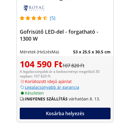
(5)
Gofrisütő LED-del - forgatható -
1300 W
Méretek (HxSzéxMa)
53 x 25.5 x 30.5 cm
104 590 Ft
107 820 Ft
A legalacsonyabb ár a kedvezményt megelőző 30
napban: 107 820 Ft
Korlátozott idejű ajánlat
Legalacsonyabb ár garancia
Készleten
INGYENES SZÁLLÍTÁS
várhatóan 8. 13.
Kosárba helyezés