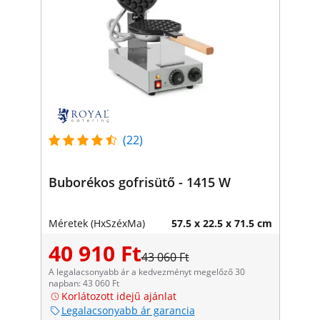
(22)
Buborékos gofrisütő - 1415 W
Méretek (HxSzéxMa)
57.5 x 22.5 x 71.5 cm
40 910 Ft
43 060 Ft
A legalacsonyabb ár a kedvezményt megelőző 30
napban: 43 060 Ft
Korlátozott idejű ajánlat
Legalacsonyabb ár garancia