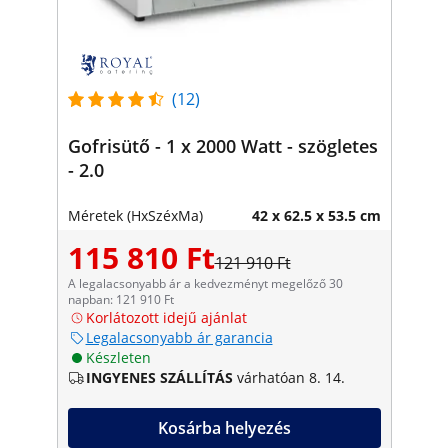
(12)
Gofrisütő - 1 x 2000 Watt - szögletes
- 2.0
Méretek (HxSzéxMa)
42 x 62.5 x 53.5 cm
115 810 Ft
121 910 Ft
A legalacsonyabb ár a kedvezményt megelőző 30
napban: 121 910 Ft
Korlátozott idejű ajánlat
Legalacsonyabb ár garancia
Készleten
INGYENES SZÁLLÍTÁS
várhatóan 8. 14.
Kosárba helyezés