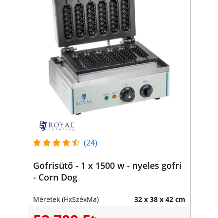
(24)
Gofrisütő - 1 x 1500 w - nyeles gofri
- Corn Dog
Méretek (HxSzéxMa)
32 x 38 x 42 cm