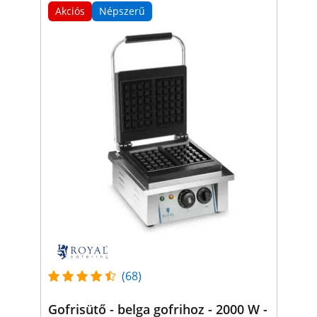
Akciós
Népszerű
(68)
Gofrisütő - belga gofrihoz - 2000 W -