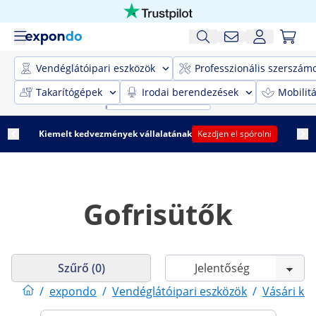
Vendéglátóipari eszközök
Professzionális szerszám
Takarítógépek
Irodai berendezések
Mobilit
Kiemelt kedvezmények vállalatának
Kezdjen el spórolni
Gofrisütők
Szűrő (0)
/
expondo
/
Vendéglátóipari eszközök
/
Vásári kel