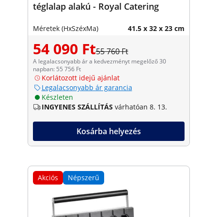
téglalap alakú - Royal Catering
Méretek (HxSzéxMa)
41.5 x 32 x 23 cm
54 090 Ft
55 760 Ft
A legalacsonyabb ár a kedvezményt megelőző 30
napban: 55 756 Ft
Korlátozott idejű ajánlat
Legalacsonyabb ár garancia
Készleten
INGYENES SZÁLLÍTÁS
várhatóan 8. 13.
Kosárba helyezés
Akciós
Népszerű