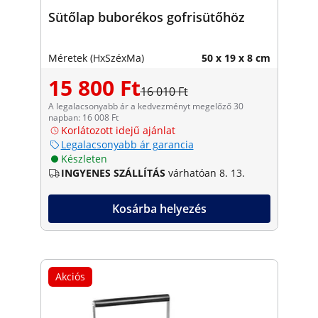
Sütőlap buborékos gofrisütőhöz
Méretek (HxSzéxMa)
50 x 19 x 8 cm
15 800 Ft
16 010 Ft
A legalacsonyabb ár a kedvezményt megelőző 30
napban: 16 008 Ft
Korlátozott idejű ajánlat
Legalacsonyabb ár garancia
Készleten
INGYENES SZÁLLÍTÁS
várhatóan 8. 13.
Kosárba helyezés
Akciós