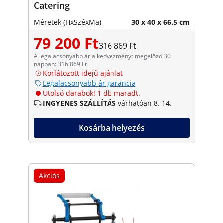
Catering
Méretek (HxSzéxMa)
30 x 40 x 66.5 cm
79 200 Ft
316 869 Ft
A legalacsonyabb ár a kedvezményt megelőző 30
napban: 316 869 Ft
Korlátozott idejű ajánlat
Legalacsonyabb ár garancia
Utolsó darabok! 1 db maradt.
INGYENES SZÁLLÍTÁS
várhatóan 8. 14.
Kosárba helyezés
Akciós