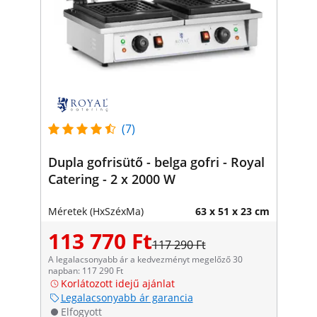
(7)
Dupla gofrisütő - belga gofri - Royal
Catering - 2 x 2000 W
Méretek (HxSzéxMa)
63 x 51 x 23 cm
113 770 Ft
117 290 Ft
A legalacsonyabb ár a kedvezményt megelőző 30
napban: 117 290 Ft
Korlátozott idejű ajánlat
Legalacsonyabb ár garancia
Elfogyott