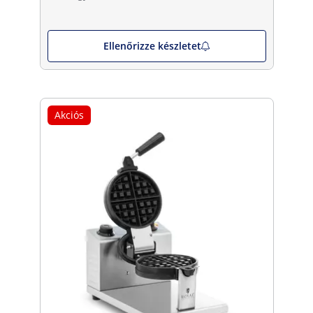
Ellenőrizze készletet
Akciós