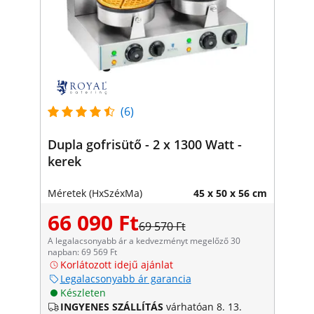
(6)
Dupla gofrisütő - 2 x 1300 Watt -
kerek
Méretek (HxSzéxMa)
45 x 50 x 56 cm
66 090 Ft
69 570 Ft
A legalacsonyabb ár a kedvezményt megelőző 30
napban: 69 569 Ft
Korlátozott idejű ajánlat
Legalacsonyabb ár garancia
Készleten
INGYENES SZÁLLÍTÁS
várhatóan 8. 13.