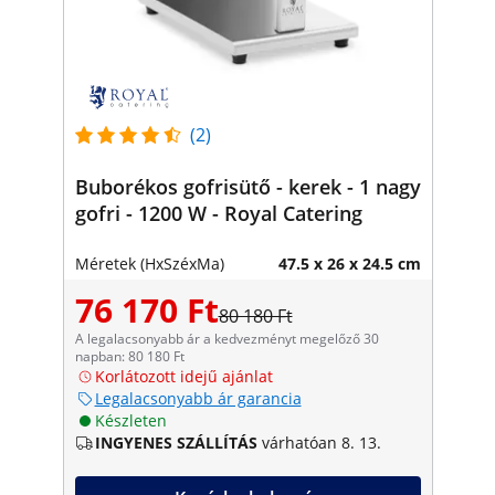
(2)
Buborékos gofrisütő - kerek - 1 nagy
gofri - 1200 W - Royal Catering
Méretek (HxSzéxMa)
47.5 x 26 x 24.5 cm
76 170 Ft
80 180 Ft
A legalacsonyabb ár a kedvezményt megelőző 30
napban: 80 180 Ft
Korlátozott idejű ajánlat
Legalacsonyabb ár garancia
Készleten
INGYENES SZÁLLÍTÁS
várhatóan 8. 13.