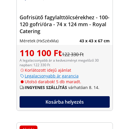
Gofrisütő fagylalttölcsérekhez - 100-
120 gofri/óra - 74 x 124 mm - Royal
Catering
Méretek (HxSzéxMa)
43 x 43 x 67 cm
110 100 Ft
122 330 Ft
A legalacsonyabb ár a kedvezményt megelőző 30
napban: 122 330 Ft
Korlátozott idejű ajánlat
Legalacsonyabb ár garancia
Utolsó darabok! 5 db maradt.
INGYENES SZÁLLÍTÁS
várhatóan 8. 14.
Kosárba helyezés