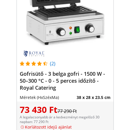
(2)
Gofrisütő - 3 belga gofri - 1500 W -
50–300 °C - 0 - 5 perces időzítő -
Royal Catering
Méretek (HxSzéxMa)
38 x 28 x 23.5 cm
73 430 Ft
77 290 Ft
A legalacsonyabb ár a kedvezményt megelőző 30
napban: 77 290 Ft
Korlátozott idejű ajánlat