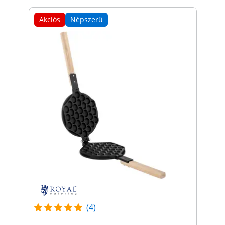
Akciós
Népszerű
(4)