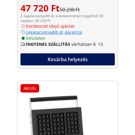
47 720 Ft
50 230 Ft
A legalacsonyabb ár a kedvezményt megelőző 30
napban: 50 230 Ft
Korlátozott idejű ajánlat
Legalacsonyabb ár garancia
Készleten
INGYENES SZÁLLÍTÁS
várhatóan 8. 13.
Kosárba helyezés
Akciós