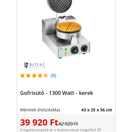
(8)
Gofrisütő - 1300 Watt - kerek
Méretek (HxSzéxMa)
43 x 25 x 56 cm
39 920 Ft
42 020 Ft
A legalacsonyabb ár a kedvezményt megelőző 30