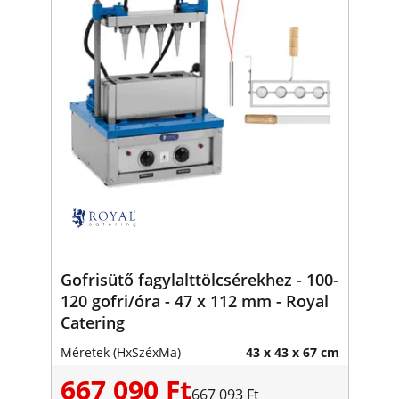
Gofrisütő fagylalttölcsérekhez - 100-
120 gofri/óra - 47 x 112 mm - Royal
Catering
Méretek (HxSzéxMa)
43 x 43 x 67 cm
667 090 Ft
667 093 Ft