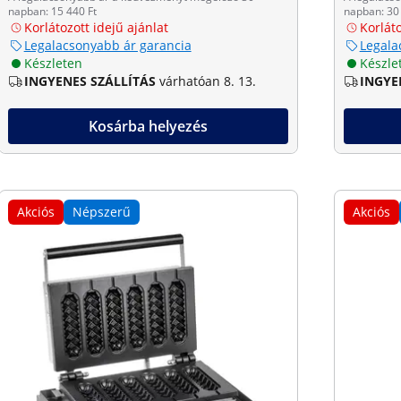
napban: 15 440 Ft
napban: 30 
Korlátozott idejű ajánlat
Korláto
Legalacsonyabb ár garancia
Legala
Készleten
Készle
INGYENES SZÁLLÍTÁS
várhatóan 8. 13.
INGYE
Kosárba helyezés
Akciós
Népszerű
Akciós