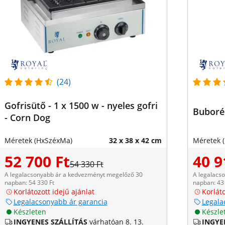
(24)
Gofrisütő - 1 x 1500 w - nyeles gofri
Buborék
- Corn Dog
Méretek (HxSzéxMa)
32 x 38 x 42 cm
Méretek 
52 700 Ft
40 9
54 330 Ft
A legalacsonyabb ár a kedvezményt megelőző 30
A legalacs
napban: 54 330 Ft
napban: 43 
Korlátozott idejű ajánlat
Korláto
Legalacsonyabb ár garancia
Legala
Készleten
Készle
INGYENES SZÁLLÍTÁS
várhatóan 8. 13.
INGYE