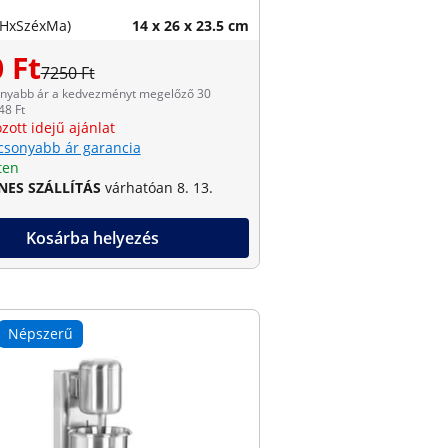
(HxSzéxMa)
14 x 26 x 23.5 cm
 Ft
7250 Ft
onyabb ár a kedvezményt megelőző 30
48 Ft
zott idejű ajánlat
csonyabb ár garancia
ten
NES SZÁLLÍTÁS
várhatóan 8. 13.
Kosárba helyezés
Népszerű