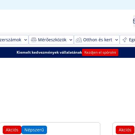
szerszámok
Mérőeszközök
Otthon és kert
Eg
Kiemelt kedvezmények vállalatának
Kezdjen el spórolni
Akciós
Népszerű
Akciós