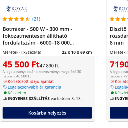
(21)
Botmixer - 500 W - 300 mm -
Díszítő 
fokozatmentesen állítható
rozsdam
fordulatszám - 6000–18 000
8 mm
fordulat/perc
Méretek (HxSzéxMa)
22 x 10 x 69 cm
Méretek 
45 500 Ft
7190
47 890 Ft
A legalacsonyabb ár a kedvezményt megelőző 30
A legalacs
napban: 46 500 Ft
napban: 79
Korlátozott idejű ajánlat
Korláto
Legalacsonyabb ár garancia
Legala
Készleten
Készle
INGYENES SZÁLLÍTÁS
várhatóan 8. 13.
INGYE
Kosárba helyezés