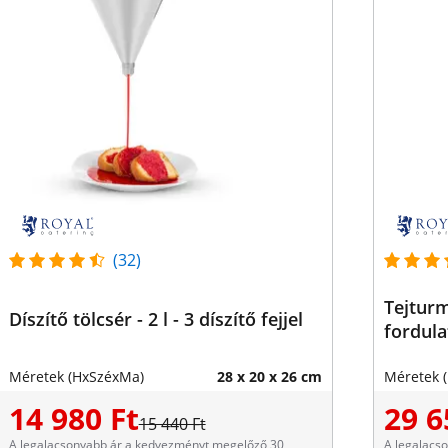
(32)
Tejturm
Díszítő tölcsér - 2 l - 3 díszítő fejjel
fordula
Méretek (HxSzéxMa)
28 x 20 x 26 cm
Méretek 
14 980 Ft
29 6
15 440 Ft
A legalacsonyabb ár a kedvezményt megelőző 30
A legalacs