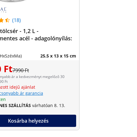
(18)
tölcsér - 1,2 L -
entes acél - adagolónyílás:
(HxSzéxMa)
25.5 x 13 x 15 cm
 Ft
7990 Ft
onyabb ár a kedvezményt megelőző 30
90 Ft
zott idejű ajánlat
csonyabb ár garancia
ten
NES SZÁLLÍTÁS
várhatóan 8. 13.
Kosárba helyezés