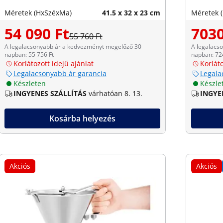
Méretek (HxSzéxMa)
41.5 x 32 x 23 cm
Méretek 
54 090 Ft
7030
55 760 Ft
A legalacsonyabb ár a kedvezményt megelőző 30
A legalacs
napban: 55 756 Ft
napban: 72
Korlátozott idejű ajánlat
Korláto
Legalacsonyabb ár garancia
Legala
Készleten
Készle
INGYENES SZÁLLÍTÁS
várhatóan 8. 13.
INGYE
Kosárba helyezés
Akciós
Akciós