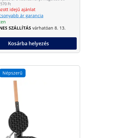
570 Ft
zott idejű ajánlat
csonyabb ár garancia
ten
NES SZÁLLÍTÁS
várhatóan 8. 13.
Kosárba helyezés
Népszerű