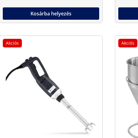
Kosárba helyezés
Akciós
Akciós