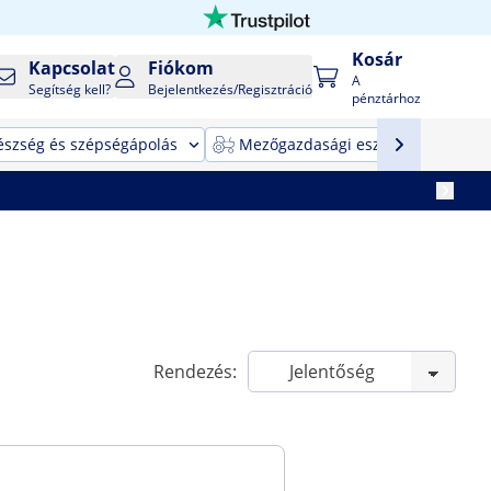
Kosár
Kapcsolat
Fiókom
A
Segítség kell?
Bejelentkezés/Regisztráció
pénztárhoz
észség és szépségápolás
Mezőgazdasági eszközök
T
Rendezés: