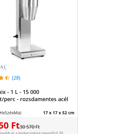
(28)
ix - 1 L - 15 000
t/perc - rozsdamentes acél
(HxSzéxMa)
17 x 17 x 52 cm
50 Ft
30 570 Ft
onyabb ár a kedvezményt megelőző 30