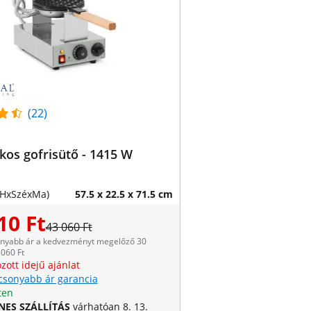
(22)
os gofrisütő - 1415 W
(HxSzéxMa)
57.5 x 22.5 x 71.5 cm
10 Ft
43 060 Ft
onyabb ár a kedvezményt megelőző 30
060 Ft
zott idejű ajánlat
csonyabb ár garancia
ten
NES SZÁLLÍTÁS
várhatóan 8. 13.