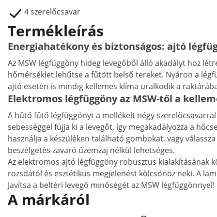
4 szerelőcsavar
Termékleírás
Energiahatékony és biztonságos: ajtó légfü
Az MSW légfüggöny hideg levegőből álló akadályt hoz létr
hőmérséklet lehűtse a fűtött belső tereket. Nyáron a légf
ajtó esetén is mindig kellemes klíma uralkodik a raktárába
Elektromos légfüggöny az MSW-től a kellem
A hűtő fűtő légfüggönyt a mellékelt négy szerelőcsavarra
sebességgel fújja ki a levegőt, így megakadályozza a hőcs
használja a készüléken található gombokat, vagy válassza
beszélgetés zavaró üzemzaj nélkül lehetséges.
Az elektromos ajtó légfüggöny robusztus kialakításának k
rozsdától és esztétikus megjelenést kölcsönöz neki. A la
Javítsa a beltéri levegő minőségét az MSW légfüggönnyel!
A márkáról