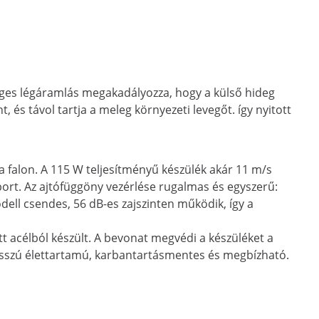
leges légáramlás megakadályozza, hogy a külső hideg
és távol tartja a meleg környezeti levegőt. így nyitott
a falon. A 115 W teljesítményű készülék akár 11 m/s
 port. Az ajtófüggöny vezérlése rugalmas és egyszerű:
ell csendes, 56 dB-es zajszinten működik, így a
t acélból készült. A bevonat megvédi a készüléket a
hosszú élettartamú, karbantartásmentes és megbízható.