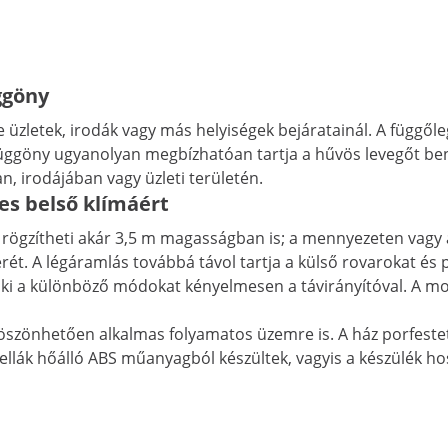
ggöny
e üzletek, irodák vagy más helyiségek bejáratainál. A függő
üggöny ugyanolyan megbízhatóan tartja a hűvös levegőt bent, 
n, irodájában vagy üzleti területén.
es belső klímáért
l rögzítheti akár 3,5 m magasságban is; a mennyezeten vagy 
erét. A légáramlás továbbá távol tartja a külső rovarokat és
 ki a különböző módokat kényelmesen a távirányítóval. A mod
öszönhetően alkalmas folyamatos üzemre is. A ház porfestet
mellák hőálló ABS műanyagból készültek, vagyis a készülék 