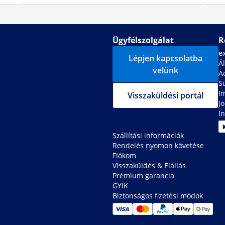
Ügyfélszolgálat
R
e
Lépjen kapcsolatba
Ál
velünk
A
S
I
Visszaküldési portál
J
In
Szállítási információk
Rendelés nyomon követése
Fiókom
Visszaküldés & Elállás
Prémium garancia
GYIK
Biztonságos fizetési módok