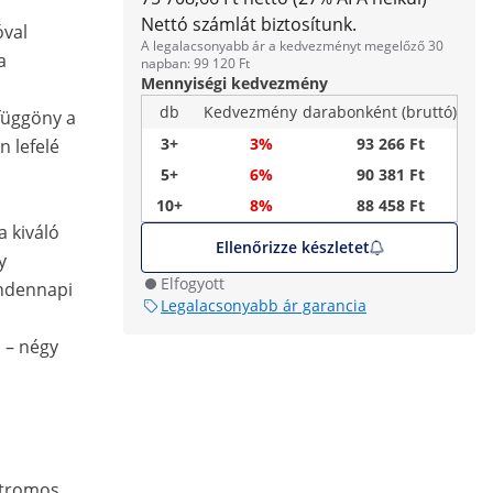
Nettó számlát biztosítunk.
óval
A legalacsonyabb ár a kedvezményt megelőző 30
a
napban: 99 120 Ft
Mennyiségi kedvezmény
db
Kedvezmény
darabonként (bruttó)
gfüggöny a
3+
3%
93 266 Ft
n lefelé
5+
6%
90 381 Ft
10+
8%
88 458 Ft
 kiváló
Ellenőrizze készletet
y
Elfogyott
indennapi
Legalacsonyabb ár garancia
 – négy
ktromos