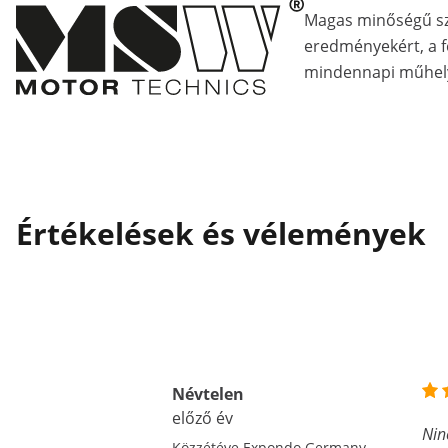
Magas minőségű s
eredményekért, a fe
mindennapi műhely
Értékelések és vélemények
Névtelen
előző év
Nin
Közzétéve Expondo Germany