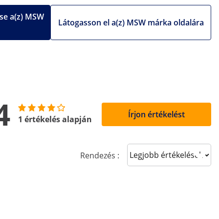
se a(z) MSW
Látogasson el a(z) MSW márka oldalára
4
Írjon értékelést
1 értékelés alapján
Sort reviews
Rendezés :