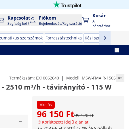
Kosár
Kapcsolat
Fiókom
A
Segítség kell?
Bejelentkezés/Regisztráció
pénztárhoz
eumatikus szerszámok
Forrasztástechnika
Kézi szerszámok
Gyár
|
Termékszám:
EX10062640
Modell:
MSW-FMAIR-150S
- 2510 m³/h - távirányító - 115 W
Akciós
96 150 Ft
99 120 Ft
Korlátozott idejű ajánlat
75 708,66 Ft nettó (27% ÁFA nélkül)