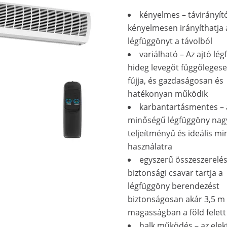
kényelmes – távirányít
kényelmesen irányíthatja 
légfüggönyt a távolból
variálható – Az ajtó lé
hideg levegőt függőlegese
fújja, és gazdaságosan és
hatékonyan működik
karbantartásmentes – a
minőségű légfüggöny nag
teljeítményű és ideális m
használatra
egyszerű összeszerelés
biztonsági csavar tartja a
légfüggöny berendezést
biztonságosan akár 3,5 m
magasságban a föld felett
halk működés – az ele