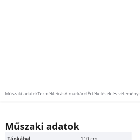
Műszaki adatok
Termékleírás
A márkáról
Értékelések és vélemény
Műszaki adatok
Tápkábel
110 cm