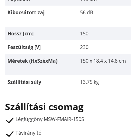
Kibocsátott zaj
56 dB
Hossz [cm]
150
Feszültség [V]
230
Méretek (HxSzéxMa)
150 x 18.4 x 14.8 cm
Szállítási súly
13.75 kg
Szállítási csomag
Légfüggöny MSW-FMAIR-150S
Távirányító