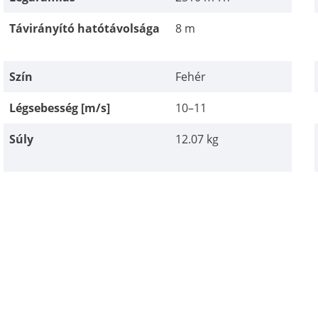
Távirányító hatótávolsága
8 m
Szín
Fehér
Légsebesség [m/s]
10–11
Súly
12.07 kg