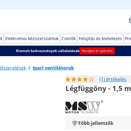
ek
Elektromos kéziszerszámok
Csörlők
Felújítás és kivitelezés
Pn
Kiemelt kedvezmények vállalatának
Kezdjen el spórolni
elszerelések
/
Ipari ventilátorok
(1) értékelés
Légfüggöny - 1,5 m 
Főbb jellemzők