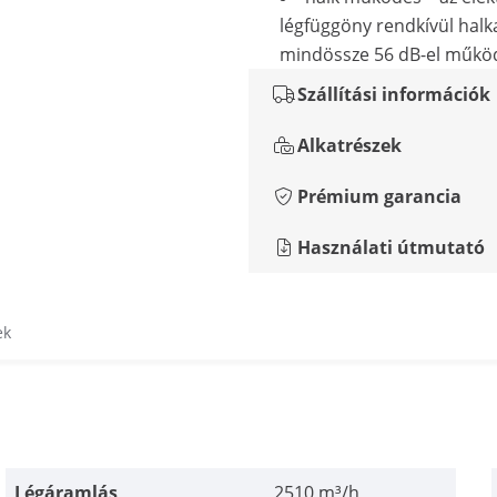
légfüggöny rendkívül halk
mindössze 56 dB-el műkö
Szállítási információk
Alkatrészek
Prémium garancia
Használati útmutató
ek
Légáramlás
2510 m³/h