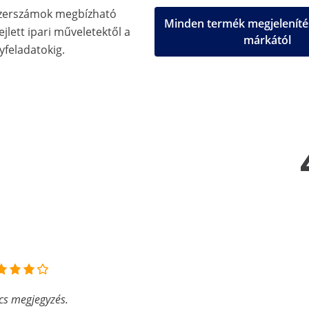
zerszámok megbízható
Minden termék megjeleníté
jlett ipari műveletektől a
márkától
feladatokig.
cs megjegyzés.