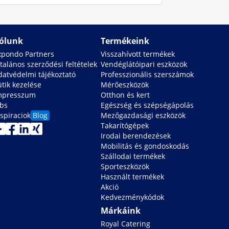
ólunk
Termékeink
xpondo Partners
Visszahívott termékek
talános szerződési feltételek
Vendéglátóipari eszközök
datvédelmi tájékoztató
Professzionális szerszámok
ütik kezelése
Mérőeszközök
mpresszum
Otthon és kert
obs
Egészség és szépségápolás
spiraciok
Blog
Mezőgazdasági eszközök
Takarítógépek
Irodai berendezések
Mobilitás és gondoskodás
Szállodai termékek
Sporteszközök
Használt termékek
Akció
Kedvezménykódok
Márkáink
Royal Catering