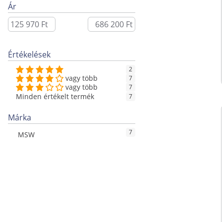
Ár
Értékelések
2
vagy több
7
vagy több
7
Minden értékelt termék
7
Márka
7
MSW