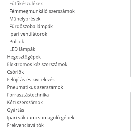
Fűtőkészülékek
Fémmegmunkáló szerszámok
Műhelyprések
Fürdőszoba lámpák
Ipari ventilátorok
Polcok
LED lámpák
Hegesztőgépek
Elektromos kéziszerszámok
Csörlők
Felújítás és kivitelezés
Pneumatikus szerszámok
Forrasztástechnika
Kézi szerszámok
Gyártás
Ipari vákuumcsomagoló gépek
Frekvenciaváltók