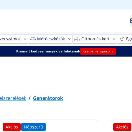
szerszámok
Mérőeszközök
Otthon és kert
Eg
Kiemelt kedvezmények vállalatának
Kezdjen el spórolni
elszerelések
/
Generátorok
Akciós
Népszerű
Akciós