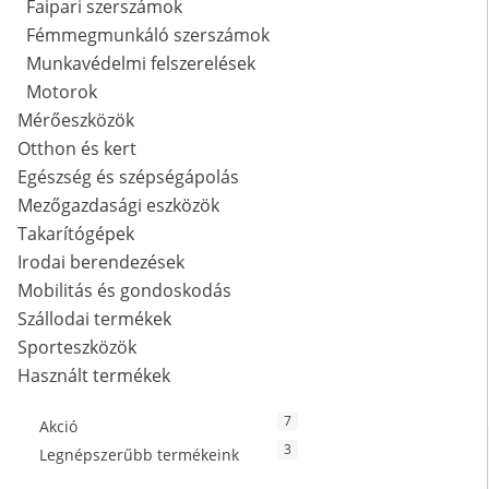
Faipari szerszámok
Fémmegmunkáló szerszámok
Munkavédelmi felszerelések
Motorok
Mérőeszközök
Otthon és kert
Egészség és szépségápolás
Mezőgazdasági eszközök
Takarítógépek
Irodai berendezések
Mobilitás és gondoskodás
Szállodai termékek
Sporteszközök
Használt termékek
7
Akció
3
Legnépszerűbb termékeink