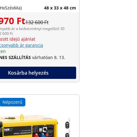
(HxSzéxMa)
48 x 33 x 48 cm
970 Ft
132 600 Ft
onyabb ár a kedvezményt megelőző 30
2 600 Ft
zott idejű ajánlat
csonyabb ár garancia
ten
NES SZÁLLÍTÁS
várhatóan 8. 13.
Kosárba helyezés
Népszerű