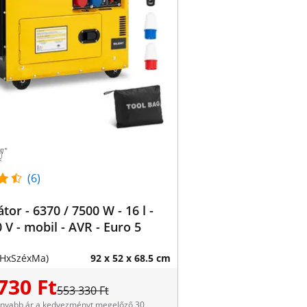
(6)
tor - 6370 / 7500 W - 16 l -
 V - mobil - AVR - Euro 5
(HxSzéxMa)
92 x 52 x 68.5 cm
730 Ft
553 330 Ft
onyabb ár a kedvezményt megelőző 30