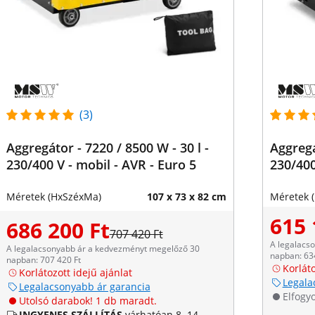
(3)
Aggregátor - 7220 / 8500 W - 30 l -
Aggregá
230/400 V - mobil - AVR - Euro 5
230/400
Méretek (HxSzéxMa)
107 x 73 x 82 cm
Méretek 
615 
686 200 Ft
707 420 Ft
A legalacs
A legalacsonyabb ár a kedvezményt megelőző 30
napban: 63
napban: 707 420 Ft
Korláto
Korlátozott idejű ajánlat
Legala
Legalacsonyabb ár garancia
Elfogyo
Utolsó darabok! 1 db maradt.
INGYENES SZÁLLÍTÁS
várhatóan 8. 14.