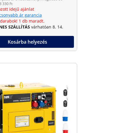
3 330 Ft
zott idejű ajánlat
csonyabb ár garancia
 darabok! 1 db maradt.
NES SZÁLLÍTÁS
várhatóan 8. 14.
Kosárba helyezés