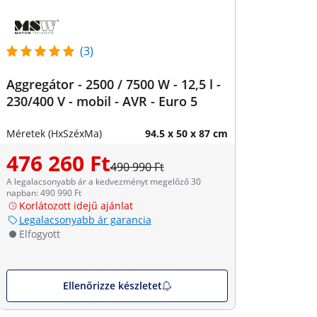
(3)
Aggregátor - 2500 / 7500 W - 12,5 l -
230/400 V - mobil - AVR - Euro 5
Méretek (HxSzéxMa)
94.5 x 50 x 87 cm
476 260 Ft
490 990 Ft
A legalacsonyabb ár a kedvezményt megelőző 30
napban: 490 990 Ft
Korlátozott idejű ajánlat
Legalacsonyabb ár garancia
Elfogyott
Ellenőrizze készletet