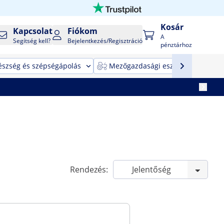
Kosár
Kapcsolat
Fiókom
A
Segítség kell?
Bejelentkezés/Regisztráció
pénztárhoz
észség és szépségápolás
Mezőgazdasági eszközök
T
Rendezés: