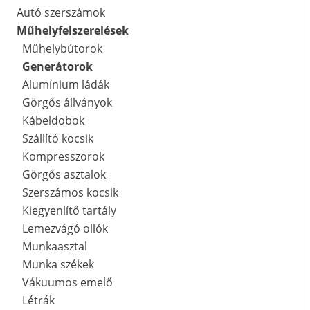
Autó szerszámok
Műhelyfelszerelések
Műhelybútorok
Generátorok
Alumínium ládák
Görgős állványok
Kábeldobok
Szállító kocsik
Kompresszorok
Görgős asztalok
Szerszámos kocsik
Kiegyenlítő tartály
Lemezvágó ollók
Munkaasztal
Munka székek
Vákuumos emelő
Létrák