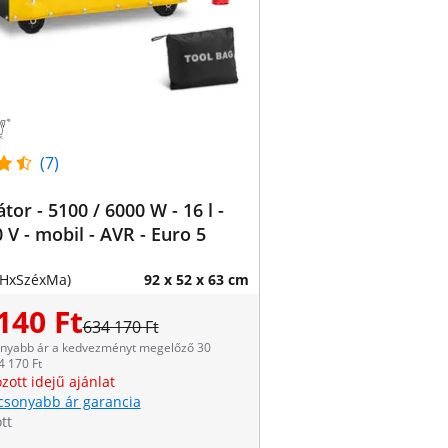
(7)
tor - 5100 / 6000 W - 16 l -
 V - mobil - AVR - Euro 5
(HxSzéxMa)
92 x 52 x 63 cm
140 Ft
634 170 Ft
onyabb ár a kedvezményt megelőző 30
4 170 Ft
zott idejű ajánlat
csonyabb ár garancia
tt