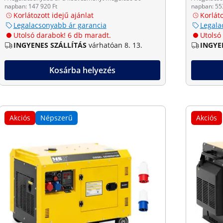
napban: 147 920 Ft
napban: 55
Korlátozott idejű ajánlat
Korláto
Legalacsonyabb ár garancia
Legala
Utolsó darabok! 6 db maradt.
Utolsó
INGYENES SZÁLLÍTÁS
várhatóan 8. 13.
INGYE
Kosárba helyezés
Akciós
Népszerű
Akciós