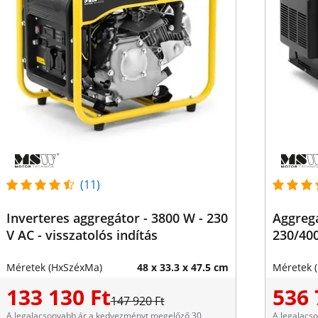
(11)
Inverteres aggregátor - 3800 W - 230
Aggregá
V AC - visszatolós indítás
230/400
Méretek (HxSzéxMa)
48 x 33.3 x 47.5 cm
Méretek 
133 130 Ft
536 
147 920 Ft
A legalacsonyabb ár a kedvezményt megelőző 30
A legalacs