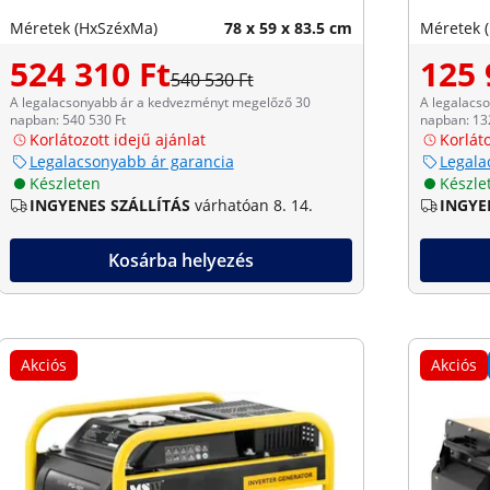
Méretek (HxSzéxMa)
78 x 59 x 83.5 cm
Méretek 
524 310 Ft
125 
540 530 Ft
A legalacsonyabb ár a kedvezményt megelőző 30
A legalacs
napban: 540 530 Ft
napban: 13
Korlátozott idejű ajánlat
Korláto
Legalacsonyabb ár garancia
Legala
Készleten
Készle
INGYENES SZÁLLÍTÁS
várhatóan 8. 14.
INGYE
Kosárba helyezés
Akciós
Akciós