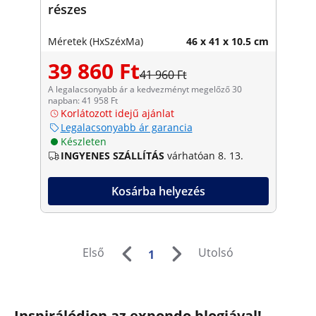
részes
Méretek (HxSzéxMa)
46 x 41 x 10.5 cm
39 860 Ft
41 960 Ft
A legalacsonyabb ár a kedvezményt megelőző 30
napban: 41 958 Ft
Korlátozott idejű ajánlat
Legalacsonyabb ár garancia
Készleten
INGYENES SZÁLLÍTÁS
várhatóan 8. 13.
Kosárba helyezés
Első
Utolsó
1
Inspirálódjon az expondo blogjával!