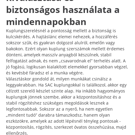
biztonságos használata a
mindennapokban
Kuplungszerelésnél a pontosság mellett a biztonság is
kulcskérdés. A hajtáslánc elemei nehezek, a hozzáférés
sokszor szűk, és gyakran dolgozol alulról, emelőn vagy
bakokon. Ezért olyan kuplung szerszámok mellett érdemes
dönteni, amelyek masszív anyagból készülnek, stabil
felfogatást adnak, és nem „csavarodnak el” terhelés alatt. A
jó fogású, logikusan kialakított elemekkel gyorsabban végzel,
és kevésbé fáradsz el a munka végére.
Választáskor gondold át, milyen munkákat csinálsz a
leggyakrabban. Ha SAC kuplungokkal is találkozol, akkor egy
célzott szerelő készlet szinte alap. Ha inkább hagyományos
kuplungok jönnek szembe, akkor a központosításhoz és a
stabil rögzítéshez szükséges megoldások lesznek a
legfontosabbak. Sokszor az a nyerő, ha nem egyetlen
„mindent tudó” darabra támaszkodsz, hanem olyan
eszközökre, amelyek az adott lépésnél tényleg pontosak -
központosítás, rögzítés, szerkezet óvatos összehúzása, majd
ellenőrzés.