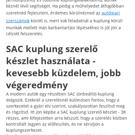
kéznél lévő segítséget. Ha pedig a műhelyedet átfogóbban
szeretnéd fejleszteni, érdemes körülnézned az
autóipari
szerszámok
között is, mert sok feladatnál a kuplung körüli
munkák mellett más karbantartási lépésekhez is jól jön a
célzott felszerelés.
SAC kuplung szerelő
készlet használata -
kevesebb küzdelem, jobb
végeredmény
A modern autók egy részében SAC (önbeálló) kuplung
dolgozik. Ezeknél a szerelésnél különösen fontos, hogy a
szerkezetet a gyári elv szerint, szabályozottan feszítsd meg
és rögzítsd. Itt jön képbe a SAC kuplung szerelő készlet - 38
részes, ami kifejezetten arra készült, hogy a szerelés közben
kontrollált legyen az előfeszítés, és ne sérüljön a
kuplungszerkezet.