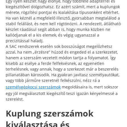
Egy ilyen készlet nagy előnye, hogy többféle adapterrel és
kiegészítővel dolgozhatsz. Ez azért számít, mert a kuplungok
mérete, rögzítési pontjai és kialakítása típusonként eltérhet.
Ha van kéznél a megfelelő illesztő, gyorsabban megtalálod a
stabil felállást, és nem kell rögtönözni. A rendezett, átlátható
készlet ráadásul segít abban is, hogy munka közben ne
kallódjanak el a kis elemek, és végig ugyanazzal a
precizitással haladj.
A SAC rendszerek esetén sok bosszúságot megelőzhetsz
azzal, ha nem „érzésre” húzod és engeded el a szerkezetet,
hanem a szerszám vezetett módon tartja a folyamatot. Így
kisebb az esélye a ferde felfekvésnek, az egyenetlen
terhelésnek, vagy annak, hogy a szerkezet már a beszerelés
pillanatában károsodik. Ha gyakran javítasz személyautókat,
vagy több járműre szeretnél felkészülni, nézz rá a
személygépkocsi szerszámok
megoldásaira is, mert sokszor
egy jól megválasztott kiegészítő teszi igazán kényelmessé a
szerelést.
Kuplung szerszámok
kiválasztása és