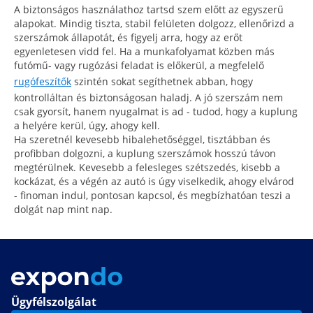
A biztonságos használathoz tartsd szem előtt az egyszerű
alapokat. Mindig tiszta, stabil felületen dolgozz, ellenőrizd a
szerszámok állapotát, és figyelj arra, hogy az erőt
egyenletesen vidd fel. Ha a munkafolyamat közben más
futómű- vagy rugózási feladat is előkerül, a megfelelő
rugófeszítők
szintén sokat segíthetnek abban, hogy
kontrolláltan és biztonságosan haladj. A jó szerszám nem
csak gyorsít, hanem nyugalmat is ad - tudod, hogy a kuplung
a helyére kerül, úgy, ahogy kell.
Ha szeretnél kevesebb hibalehetőséggel, tisztábban és
profibban dolgozni, a kuplung szerszámok hosszú távon
megtérülnek. Kevesebb a felesleges szétszedés, kisebb a
kockázat, és a végén az autó is úgy viselkedik, ahogy elvárod
- finoman indul, pontosan kapcsol, és megbízhatóan teszi a
dolgát nap mint nap.
Ügyfélszolgálat