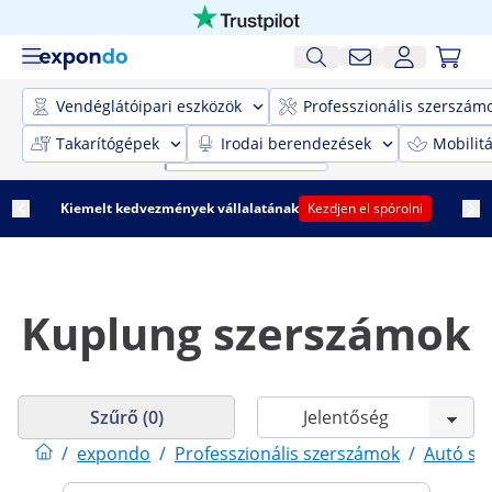
Vendéglátóipari eszközök
Professzionális szerszám
Takarítógépek
Irodai berendezések
Mobilit
Kiemelt kedvezmények vállalatának
Kezdjen el spórolni
Kuplung szerszámok
Szűrő (0)
/
expondo
/
Professzionális szerszámok
/
Autó sz