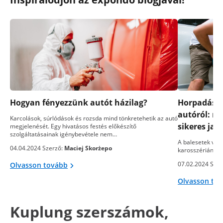
Hogyan fényezzünk autót házilag?
Horpadások
autóról: m
Karcolások, súrlódások és rozsda mind tönkretehetik az autó
sikeres jav
megjelenését. Egy hivatásos festés előkészítő
szolgáltatásainak igénybevétele nem…
A balesetek vag
04.04.2024 Szerző:
Maciej Skorżepo
karosszérián ne
07.02.2024 Szer
Olvasson tovább
Olvasson to
Kuplung szerszámok,