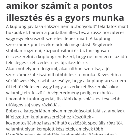
amikor számít a pontos
illesztés és a gyors munka
A kuplung javítása sokszor nem a „bonyolult” feladatok miatt
húzódik el, hanem a pontatlan illesztés, a rossz hozzáférés
vagy egy elcsúszott szerelési lépés miatt. A kuplung
szerszámok pont ezekre adnak megoldást. Segítenek
stabilan rögzíteni, központosítani és biztonságosan
összeszerelni a kuplungrendszert, hogy ne menjen el az idő
felesleges szétszedésre és újrakezdésre.
Akár műhelyben dolgozol, akár otthon szerelsz, a jó
szerszámokkal kiszámíthatóbb lesz a munka. Kevesebb a
sérülésveszély, kisebb az esélye, hogy a kuplungtárcsa nem
ül fel tökéletesen, vagy hogy a szerkezet összerakásakor
valami „félrefeszül”. A végeredmény pedig érezhető -
finomabb kuplungpedál, tisztább kapcsolás, és kevesebb
utólagos zaj vagy rázkódás.
Ebben a kategóriában olyan megoldásokat találsz, amelyek
kifejezetten kuplungszereléshez készültek -
központosításhoz használható eszközök, speciális rögzítők,
valamint olyan komplett készletek, amelyek több
járműtípushoz és többféle kuplungkialakításhoz adnak