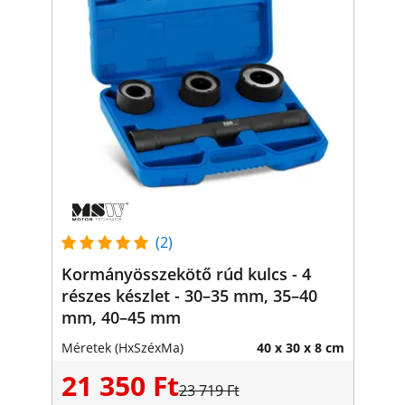
(2)
Kormányösszekötő rúd kulcs - 4
részes készlet - 30–35 mm, 35–40
mm, 40–45 mm
Méretek (HxSzéxMa)
40 x 30 x 8 cm
21 350 Ft
23 719 Ft