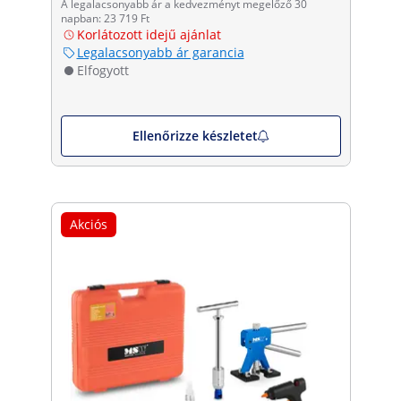
A legalacsonyabb ár a kedvezményt megelőző 30
napban: 23 719 Ft
Korlátozott idejű ajánlat
Legalacsonyabb ár garancia
Elfogyott
Ellenőrizze készletet
Akciós