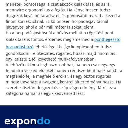
menetek pontossága, a csatlakozók kialakítása, és az is,
mennyire ergonomikus a fogás. Ha kényelmesen tudsz
dolgozni, kevésbé fáradsz el, és pontosabb marad a kezed a
finom korrekcióknál. Ez különösen horpadásjavításnál
látványos, ahol a pár milliméter is sokat jelent.
Ha a horpadásjavításnál a húzás mellett a rögzítési pont
kialakítása is fontos, érdemes megismerned a
ponthegesztő
horpadáshúzó
lehetőségeit is. Így komplexebben tudsz
gondolkodni - előkészítés, rögzítés, húzás, majd finomítás –
egy letisztult, jól követhető munkafolyamatban.
A lehúzók akkor a leghasznosabbak, ha nem csak egy-egy
feladatra veszed elő őket, hanem rendszerként használod - a
megfelelő fej, a megfelelő erőkar, és egy biztos rögzítés
mindig ugyanazt a nyugodt, kontrollált eredményt hozza. Ha
szeretsz tisztán dolgozni és szép végeredményt látni, ez a
kategória hamar az egyik kedvenced lesz.