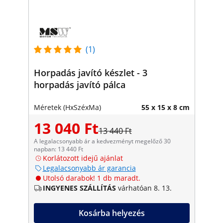
(1)
Horpadás javító készlet - 3
horpadás javító pálca
Méretek (HxSzéxMa)
55 x 15 x 8 cm
13 040 Ft
13 440 Ft
A legalacsonyabb ár a kedvezményt megelőző 30
napban: 13 440 Ft
Korlátozott idejű ajánlat
Legalacsonyabb ár garancia
Utolsó darabok! 1 db maradt.
INGYENES SZÁLLÍTÁS
várhatóan 8. 13.
Kosárba helyezés