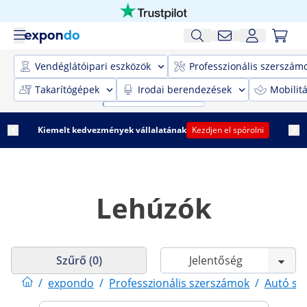
Vendéglátóipari eszközök
Professzionális szerszám
Takarítógépek
Irodai berendezések
Mobilit
Kiemelt kedvezmények vállalatának
Kezdjen el spórolni
Lehúzók
Szűrő (0)
/
expondo
/
Professzionális szerszámok
/
Autó sz