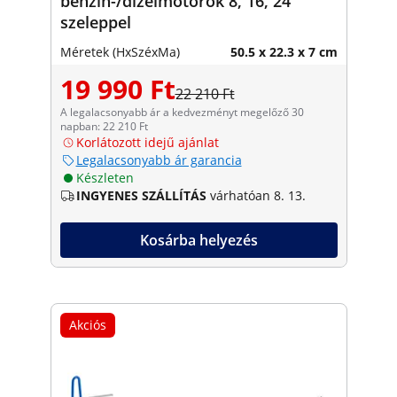
benzin-/dízelmotorok 8, 16, 24
szeleppel
Méretek (HxSzéxMa)
50.5 x 22.3 x 7 cm
19 990 Ft
22 210 Ft
A legalacsonyabb ár a kedvezményt megelőző 30
napban: 22 210 Ft
Korlátozott idejű ajánlat
Legalacsonyabb ár garancia
Készleten
INGYENES SZÁLLÍTÁS
várhatóan 8. 13.
Kosárba helyezés
Akciós