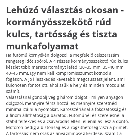
Lehúzó választás okosan -
kormányösszekötő rúd
kulcs, tartósság és tiszta
munkafolyamat
Ha futómű környékén dolgozol, a megfelelő célszerszám
rengeteg időt spórol. A 4 részes kormányösszekötő rúd kulcs
készlet több mérettartományt lefed (30–35 mm, 35–40 mm,
40–45 mm), így nem kell kompromisszumot kötnöd a
fogáson. A jó illeszkedés kevesebb megcsúszást jelent, ami
különösen fontos ott, ahol szűk a hely és minden mozdulat
számít.
Választásnál gondolj végig három dolgot - milyen anyagon
dolgozol, mennyire férsz hozzá, és mennyire szeretnéd
minimalizálni a nyomokat. Karosszériánál a fokozatosság és
a finom állíthatóság a barátod. Futóműnél és szerelésnél a
stabil felfekvés és a csavarodás elleni ellenállás lesz a döntő.
Motoron pedig a biztonság és a rögzíthetőség viszi a prímet.
A tartósság nem csak az anyagminőség kérdése. Számít a