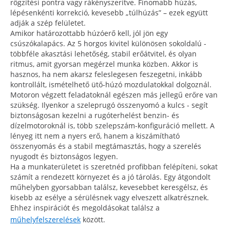
rögzítési pontra vagy rákényszerítve. Finomabb húzás,
lépésenkénti korrekció, kevesebb „túlhúzás” – ezek együtt
adják a szép felületet.
Amikor határozottabb húzóerő kell, jól jön egy
csúszókalapács. Az 5 horgos kivitel különösen sokoldalú -
többféle akasztási lehetőség, stabil erőátvitel, és olyan
ritmus, amit gyorsan megérzel munka közben. Akkor is
hasznos, ha nem akarsz feleslegesen feszegetni, inkább
kontrollált, ismételhető ütő-húzó mozdulatokkal dolgoznál.
Motoron végzett feladatoknál egészen más jellegű erőre van
szükség. Ilyenkor a szeleprugó összenyomó a kulcs - segít
biztonságosan kezelni a rugóterhelést benzin- és
dízelmotoroknál is, több szelepszám-konfiguráció mellett. A
lényeg itt nem a nyers erő, hanem a kiszámítható
összenyomás és a stabil megtámasztás, hogy a szerelés
nyugodt és biztonságos legyen.
Ha a munkaterületet is szeretnéd profibban felépíteni, sokat
számít a rendezett környezet és a jó tárolás. Egy átgondolt
műhelyben gyorsabban találsz, kevesebbet keresgélsz, és
kisebb az esélye a sérülésnek vagy elveszett alkatrésznek.
Ehhez inspirációt és megoldásokat találsz a
műhelyfelszerelések
között.