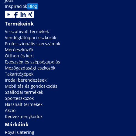
Jobs
Inspiraciok
Blog
Termékeink
Visszahívott termékek
Vendéglátóipari eszközök
Professzionális szerszámok
Mérőeszközök
Otthon és kert
Egészség és szépségápolás
Mezőgazdasági eszközök
Takarítógépek
Irodai berendezések
Mobilitás és gondoskodás
Szállodai termékek
Sporteszközök
Használt termékek
Akció
Kedvezménykódok
Márkáink
Royal Catering