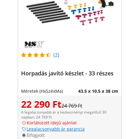
(2)
Horpadás javító készlet - 33 részes
Méretek (HxSzéxMa)
43.5 x 10.5 x 38 cm
22 290 Ft
24 769 Ft
A legalacsonyabb ár a kedvezményt megelőző 30
napban: 24 769 Ft
Korlátozott idejű ajánlat
Legalacsonyabb ár garancia
Elfogyott