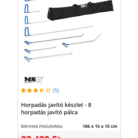
(5)
Horpadás javító készlet - 8
horpadás javító pálca
Méretek (HxSzéxMa)
106 x 15 x 15 cm