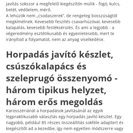
javítás sokszor a megfelelő kiegészítőn múlik - fogó, kulcs,
betét, védőelem, mérő.
A lehúzók nem „csodaszerek”, de rengeteg bosszúságtól
megkímélnek. Kevesebb feszítés csavarhúzóval, kevesebb
kalapálás, kevesebb festéksérülés. És ami a legjobb - a
végeredmény esztétikusabb és egyenletesebb, mert te
irányítod a folyamatot, nem az anyag viselkedése.
Horpadás javító készlet,
csúszókalapács és
szeleprugó összenyomó -
három tipikus helyzet,
három erős megoldás
Karosszériánál a horpadások javításánál az egyik
legpraktikusabb választás egy horpadás javító készlet. Egy
nagyobb, például 85 részes összeállítás sokféle adaptert és
kiegészítőt ad a kezedbe, így nem egyetlen módszerre vagy