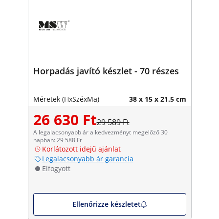
Horpadás javító készlet - 70 részes
Méretek (HxSzéxMa)
38 x 15 x 21.5 cm
26 630 Ft
29 589 Ft
A legalacsonyabb ár a kedvezményt megelőző 30
napban: 29 588 Ft
Korlátozott idejű ajánlat
Legalacsonyabb ár garancia
Elfogyott
Ellenőrizze készletet