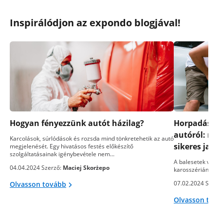
Inspirálódjon az expondo blogjával!
Hogyan fényezzünk autót házilag?
Horpadások
autóról: m
Karcolások, súrlódások és rozsda mind tönkretehetik az autó
sikeres jav
megjelenését. Egy hivatásos festés előkészítő
szolgáltatásainak igénybevétele nem…
A balesetek vag
04.04.2024 Szerző:
Maciej Skorżepo
karosszérián ne
07.02.2024 Szer
Olvasson tovább
Olvasson to