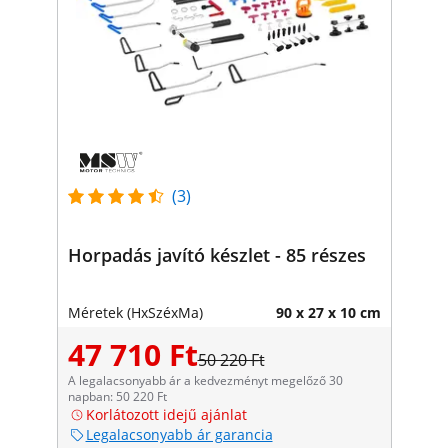
(3)
Horpadás javító készlet - 85 részes
Méretek (HxSzéxMa)
90 x 27 x 10 cm
47 710 Ft
50 220 Ft
A legalacsonyabb ár a kedvezményt megelőző 30
napban: 50 220 Ft
Korlátozott idejű ajánlat
Legalacsonyabb ár garancia