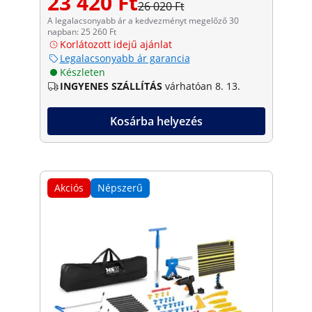
23 420 Ft
26 020 Ft
A legalacsonyabb ár a kedvezményt megelőző 30
napban: 25 260 Ft
Korlátozott idejű ajánlat
Legalacsonyabb ár garancia
Készleten
INGYENES SZÁLLÍTÁS
várhatóan 8. 13.
Kosárba helyezés
Akciós
Népszerű