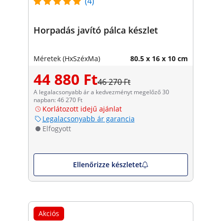
(4)
Horpadás javító pálca készlet
Méretek (HxSzéxMa)
80.5 x 16 x 10 cm
44 880 Ft
46 270 Ft
A legalacsonyabb ár a kedvezményt megelőző 30
napban: 46 270 Ft
Korlátozott idejű ajánlat
Legalacsonyabb ár garancia
Elfogyott
Ellenőrizze készletet
Akciós