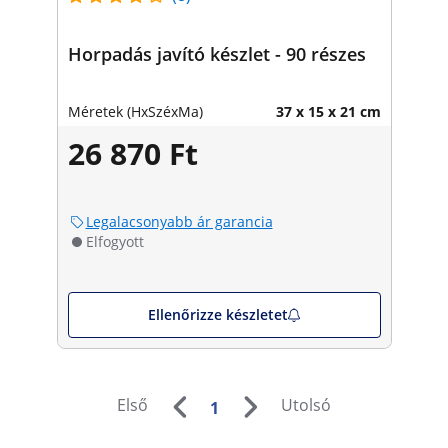
Horpadás javító készlet - 90 részes
Méretek (HxSzéxMa)
37 x 15 x 21 cm
26 870 Ft
Legalacsonyabb ár garancia
Elfogyott
Ellenőrizze készletet
Első
Utolsó
1