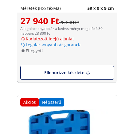
Méretek (HxSzéxMa)
59 x 9 x 9 cm
27 940 Ft
28 800 Ft
A legalacsonyabb ár a kedvezményt megelőző 30
napban: 28 800 Ft
Korlátozott idejű ajánlat
Legalacsonyabb ár garancia
Elfogyott
Ellenőrizze készletet
Akciós
Népszerű