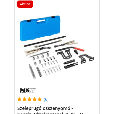
Akciós
(6)
Szeleprugó összenyomó -