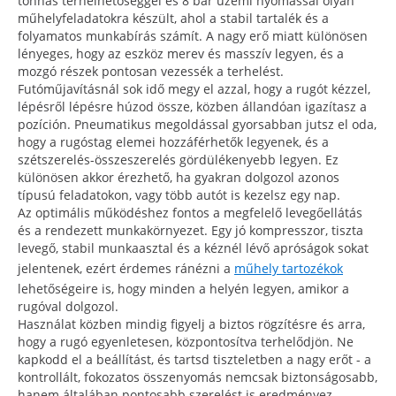
tonnás terhelhetőséggel és 8 bar üzemi nyomással olyan
műhelyfeladatokra készült, ahol a stabil tartalék és a
folyamatos munkabírás számít. A nagy erő miatt különösen
lényeges, hogy az eszköz merev és masszív legyen, és a
mozgó részek pontosan vezessék a terhelést.
Futóműjavításnál sok idő megy el azzal, hogy a rugót kézzel,
lépésről lépésre húzod össze, közben állandóan igazítasz a
pozíción. Pneumatikus megoldással gyorsabban jutsz el oda,
hogy a rugóstag elemei hozzáférhetők legyenek, és a
szétszerelés-összeszerelés gördülékenyebb legyen. Ez
különösen akkor érezhető, ha gyakran dolgozol azonos
típusú feladatokon, vagy több autót is kezelsz egy nap.
Az optimális működéshez fontos a megfelelő levegőellátás
és a rendezett munkakörnyezet. Egy jó kompresszor, tiszta
levegő, stabil munkaasztal és a kéznél lévő apróságok sokat
jelentenek, ezért érdemes ránézni a
műhely tartozékok
lehetőségeire is, hogy minden a helyén legyen, amikor a
rugóval dolgozol.
Használat közben mindig figyelj a biztos rögzítésre és arra,
hogy a rugó egyenletesen, központosítva terhelődjön. Ne
kapkodd el a beállítást, és tartsd tiszteletben a nagy erőt - a
kontrollált, fokozatos összenyomás nemcsak biztonságosabb,
hanem általában pontosabb szerelést is eredményez.