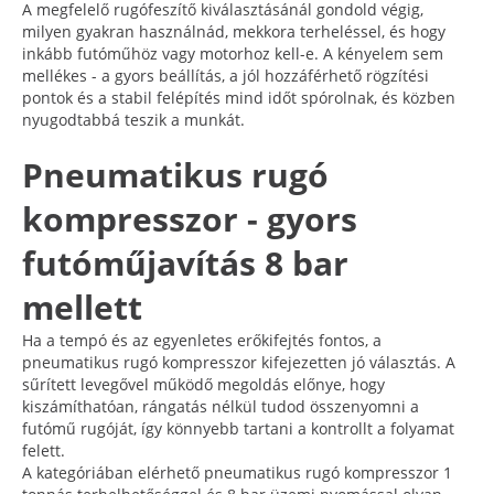
A megfelelő rugófeszítő kiválasztásánál gondold végig,
milyen gyakran használnád, mekkora terheléssel, és hogy
inkább futóműhöz vagy motorhoz kell-e. A kényelem sem
mellékes - a gyors beállítás, a jól hozzáférhető rögzítési
pontok és a stabil felépítés mind időt spórolnak, és közben
nyugodtabbá teszik a munkát.
Pneumatikus rugó
kompresszor - gyors
futóműjavítás 8 bar
mellett
Ha a tempó és az egyenletes erőkifejtés fontos, a
pneumatikus rugó kompresszor kifejezetten jó választás. A
sűrített levegővel működő megoldás előnye, hogy
kiszámíthatóan, rángatás nélkül tudod összenyomni a
futómű rugóját, így könnyebb tartani a kontrollt a folyamat
felett.
A kategóriában elérhető pneumatikus rugó kompresszor 1