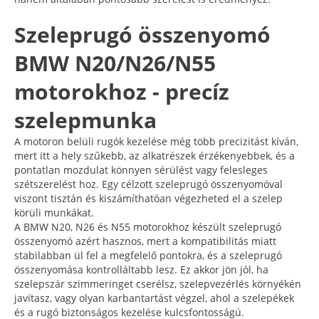
Szeleprugó összenyomó
BMW N20/N26/N55
motorokhoz - precíz
szelepmunka
A motoron belüli rugók kezelése még több precizitást kíván,
mert itt a hely szűkebb, az alkatrészek érzékenyebbek, és a
pontatlan mozdulat könnyen sérülést vagy felesleges
szétszerelést hoz. Egy célzott szeleprugó összenyomóval
viszont tisztán és kiszámíthatóan végezheted el a szelep
körüli munkákat.
A BMW N20, N26 és N55 motorokhoz készült szeleprugó
összenyomó azért hasznos, mert a kompatibilitás miatt
stabilabban ül fel a megfelelő pontokra, és a szeleprugó
összenyomása kontrolláltabb lesz. Ez akkor jön jól, ha
szelepszár szimmeringet cserélsz, szelepvezérlés környékén
javítasz, vagy olyan karbantartást végzel, ahol a szelepékek
és a rugó biztonságos kezelése kulcsfontosságú.