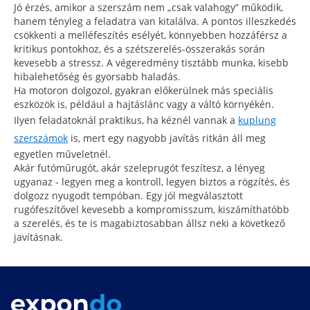
Jó érzés, amikor a szerszám nem „csak valahogy” működik,
hanem tényleg a feladatra van kitalálva. A pontos illeszkedés
csökkenti a melléfeszítés esélyét, könnyebben hozzáférsz a
kritikus pontokhoz, és a szétszerelés-összerakás során
kevesebb a stressz. A végeredmény tisztább munka, kisebb
hibalehetőség és gyorsabb haladás.
Ha motoron dolgozol, gyakran előkerülnek más speciális
eszközök is, például a hajtáslánc vagy a váltó környékén.
Ilyen feladatoknál praktikus, ha kéznél vannak a
kuplung
szerszámok
is, mert egy nagyobb javítás ritkán áll meg
egyetlen műveletnél.
Akár futóműrugót, akár szeleprugót feszítesz, a lényeg
ugyanaz - legyen meg a kontroll, legyen biztos a rögzítés, és
dolgozz nyugodt tempóban. Egy jól megválasztott
rugófeszítővel kevesebb a kompromisszum, kiszámíthatóbb
a szerelés, és te is magabiztosabban állsz neki a következő
javításnak.