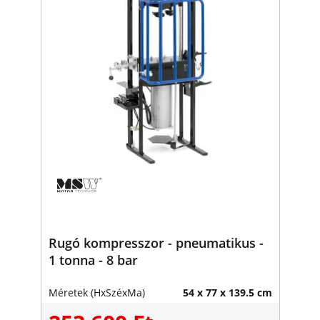
Rugó kompresszor - pneumatikus -
1 tonna - 8 bar
Méretek (HxSzéxMa)
54 x 77 x 139.5 cm