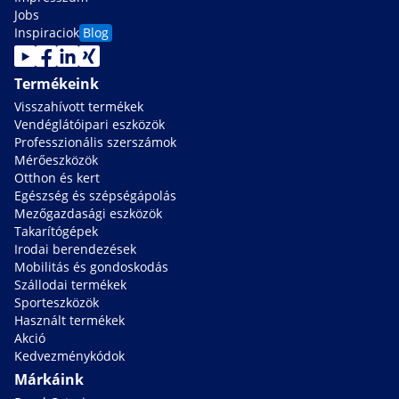
Jobs
Inspiraciok
Blog
Termékeink
Visszahívott termékek
Vendéglátóipari eszközök
Professzionális szerszámok
Mérőeszközök
Otthon és kert
Egészség és szépségápolás
Mezőgazdasági eszközök
Takarítógépek
Irodai berendezések
Mobilitás és gondoskodás
Szállodai termékek
Sporteszközök
Használt termékek
Akció
Kedvezménykódok
Márkáink