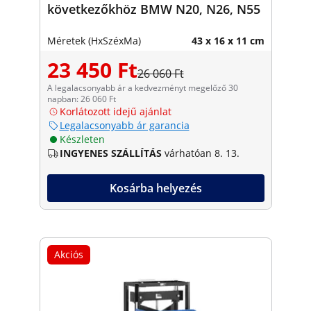
következőkhöz BMW N20, N26, N55
Méretek (HxSzéxMa)
43 x 16 x 11 cm
23 450 Ft
26 060 Ft
A legalacsonyabb ár a kedvezményt megelőző 30
napban: 26 060 Ft
Korlátozott idejű ajánlat
Legalacsonyabb ár garancia
Készleten
INGYENES SZÁLLÍTÁS
várhatóan 8. 13.
Kosárba helyezés
Akciós