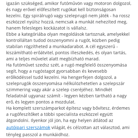
igazán szükséged, amikor futóművön vagy motoron dolgozol,
és nagy erővel előfeszített rugókat kell biztonságosan
kezelni. Egy spirálrugó vagy szeleprugó nem játék - ha rossz
eszközzel nyúlsz hozzá, nemcsak a munkát nehezíted meg,
hanem felesleges kockázatot is vállalsz.
Ebbe a kategóriába olyan megoldások tartoznak, amelyekkel
kontrolláltan tudod összenyomni a rugót, közben pedig
stabilan rögzítheted a munkadarabot. A cél egyszerű -
kiszámítható erőátvitel, pontos illeszkedés, és olyan tartás,
ami a teljes művelet alatt megbízható marad.
Ha futóművet szedsz szét, a rugó megfelelő összenyomása
segít, hogy a rugóstagot gyorsabban és kevesebb
erőlködéssel tudd kezelni. Ha hengerfejen dolgozol, a
szeleprugók összenyomása nélkülözhetetlen a szelepszár
szimmering vagy akár a szelep cseréjéhez. Mindkét
feladatnál ugyanaz számít - legyen kézben tartható a nagy
erő, és legyen pontos a mozdulat.
Ha komplett szerszámparkot építesz vagy bővítesz, érdemes
a rugófeszítőket a többi specialista eszközzel együtt
átgondolni. Ilyenkor jól jön, ha egy helyen átlátod az
autóipari szerszámok
világát, és célzottan azt választod, ami
tényleg passzol a munkáidhoz.