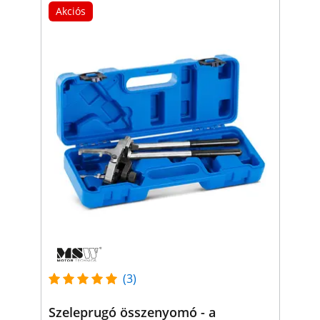
Akciós
(3)
Szeleprugó összenyomó - a