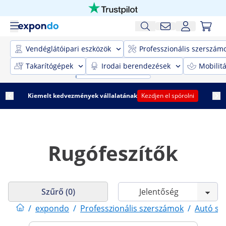
Vendéglátóipari eszközök
Professzionális szerszám
Takarítógépek
Irodai berendezések
Mobilit
Kiemelt kedvezmények vállalatának
Kezdjen el spórolni
Rugófeszítők
Szűrő (0)
/
expondo
/
Professzionális szerszámok
/
Autó sz