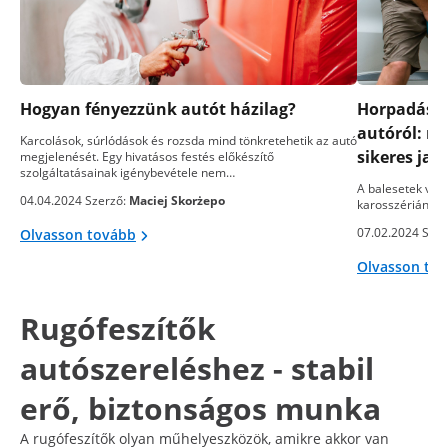
Hogyan fényezzünk autót házilag?
Horpadások
autóról: m
Karcolások, súrlódások és rozsda mind tönkretehetik az autó
sikeres jav
megjelenését. Egy hivatásos festés előkészítő
szolgáltatásainak igénybevétele nem…
A balesetek vag
04.04.2024 Szerző:
Maciej Skorżepo
karosszérián ne
07.02.2024 Szer
Olvasson tovább
Olvasson to
Rugófeszítők
autószereléshez - stabil
erő, biztonságos munka
A rugófeszítők olyan műhelyeszközök, amikre akkor van