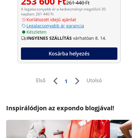
253 600 Ft
261 440 Ft
A legalacsonyabb ár a kedvezményt megelőző 30
napban: 261 440 Ft
Korlátozott idejű ajánlat
Legalacsonyabb ár garancia
Készleten
INGYENES SZÁLLÍTÁS
várhatóan 8. 14.
Kosárba helyezés
Első
Utolsó
1
Inspirálódjon az expondo blogjával!