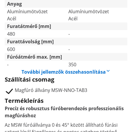
Anyag
Alumíniumötvözet
Alumíniumötvözet
Acél
Acél
Furatátmérő [mm]
480
-
Furattávolság [mm]
600
-
Fúróátmérő max. [mm]
-
350
További jellemzők összehasonlítása
Szállítási csomag
Magfúró állvány MSW-NNO-TAB3
Termékleírás
Precíz és robusztus fúróberendezés professzionális
magfúráshoz
Az MSW fúróállványa 0 és 45° között állítható fúrási