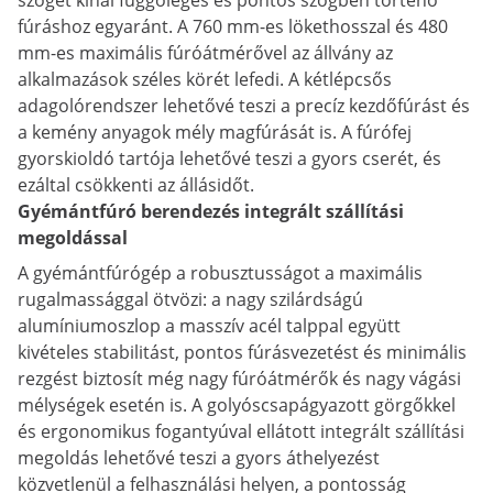
szöget kínál függőleges és pontos szögben történő
fúráshoz egyaránt. A 760 mm-es lökethosszal és 480
mm-es maximális fúróátmérővel az állvány az
alkalmazások széles körét lefedi. A kétlépcsős
adagolórendszer lehetővé teszi a precíz kezdőfúrást és
a kemény anyagok mély magfúrását is. A fúrófej
gyorskioldó tartója lehetővé teszi a gyors cserét, és
ezáltal csökkenti az állásidőt.
Gyémántfúró berendezés integrált szállítási
megoldással
A gyémántfúrógép a robusztusságot a maximális
rugalmassággal ötvözi: a nagy szilárdságú
alumíniumoszlop a masszív acél talppal együtt
kivételes stabilitást, pontos fúrásvezetést és minimális
rezgést biztosít még nagy fúróátmérők és nagy vágási
mélységek esetén is. A golyóscsapágyazott görgőkkel
és ergonomikus fogantyúval ellátott integrált szállítási
megoldás lehetővé teszi a gyors áthelyezést
közvetlenül a felhasználási helyen, a pontosság