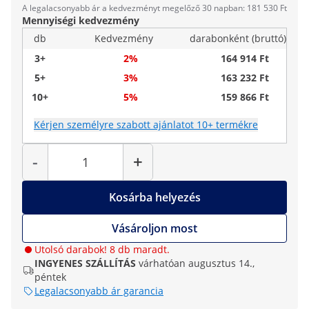
A legalacsonyabb ár a kedvezményt megelőző 30 napban: 181 530 Ft
Mennyiségi kedvezmény
db
Kedvezmény
darabonként (bruttó)
3+
2%
164 914 Ft
5+
3%
163 232 Ft
10+
5%
159 866 Ft
Kérjen személyre szabott ajánlatot 10+ termékre
Mennyiség
-
+
Kosárba helyezés
Vásároljon most
Utolsó darabok! 8 db maradt.
INGYENES SZÁLLÍTÁS
várhatóan augusztus 14.,
péntek
Legalacsonyabb ár garancia