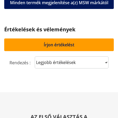
Minden termék megjelenítése a(z) MSW márkától
Értékelések és vélemények
Írjon értékelést
Sort reviews
Rendezés :
AZ ELSŐ VÁLASZTÁS A