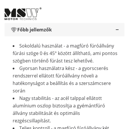
Főbb jellemzők
Sokoldalú használat - a magfúró fúróállvány
fúrási szöge 0 és 45° között állítható, ami pontos
szögben történő fúrást tesz lehetővé.
Gyorsan használatra kész - a gyorscserés
rendszerrel ellátott fúróállvány növeli a
hatékonyságot a beállítás és a szerszámcsere
során
Nagy stabilitás - az acél talppal ellátott
alumínium oszlop biztosítja a gyémántfúró
állvány stabilitását és optimális
rezgéscsillapítást.
Teljes kontroll - a magfúró fúróállvány két