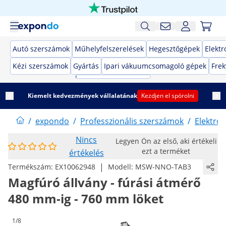
Autó szerszámok
Műhelyfelszerelések
Hegesztőgépek
Elekt
Kézi szerszámok
Gyártás
Ipari vákuumcsomagoló gépek
Frek
Kiemelt kedvezmények vállalatának
Kezdjen el spórolni
/
expondo
/
Professzionális szerszámok
/
Elektro
Nincs
Legyen Ön az első, aki értékeli
ezt a terméket
értékelés
|
Termékszám:
EX10062948
Modell:
MSW-NNO-TAB3
Magfúró állvány - fúrási átmérő
480 mm-ig - 760 mm löket
1/8