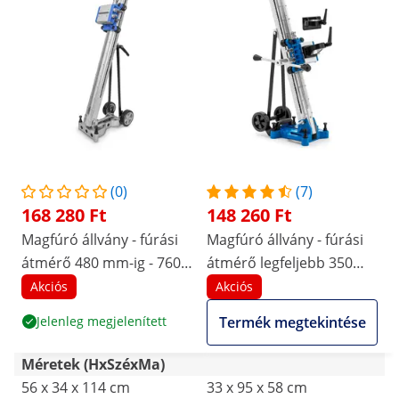
(0)
(7)
168 280 Ft
148 260 Ft
Magfúró állvány - fúrási
Magfúró állvány - fúrási
átmérő 480 mm-ig - 760
átmérő legfeljebb 350
mm löket
mm
Akciós
Akciós
Jelenleg megjelenített
Termék megtekintése
Méretek (HxSzéxMa)
56 x 34 x 114 cm
33 x 95 x 58 cm