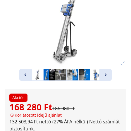
Akciós
168 280 Ft
186 980 Ft
Korlátozott idejű ajánlat
132 503,94 Ft nettó (27% ÁFA nélkül)
Nettó számlát
biztosítunk.