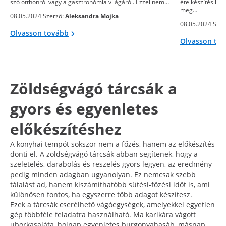
szó otthonról vagy a gasztronómia világáról. Ezzel nem…
ételkészítés kön
meg…
08.05.2024 Szerző:
Aleksandra Mojka
08.05.2024 Szer
Olvasson tovább
Olvasson to
Zöldségvágó tárcsák a
gyors és egyenletes
előkészítéshez
A konyhai tempót sokszor nem a főzés, hanem az előkészítés
dönti el. A zöldségvágó tárcsák abban segítenek, hogy a
szeletelés, darabolás és reszelés gyors legyen, az eredmény
pedig minden adagban ugyanolyan. Ez nemcsak szebb
tálalást ad, hanem kiszámíthatóbb sütési-főzési időt is, ami
különösen fontos, ha egyszerre több adagot készítesz.
Ezek a tárcsák cserélhető vágóegységek, amelyekkel egyetlen
gép többféle feladatra használható. Ma karikára vágott
uborkasaláta, holnap egyenletes burgonyahasáb, másnap