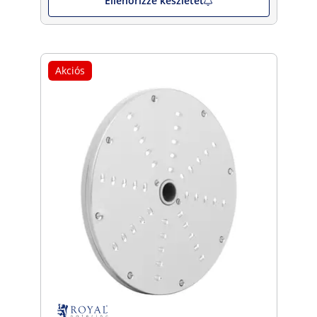
Ellenőrizze készletet
Akciós