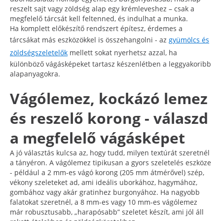
reszelt sajt vagy zöldség alap egy krémleveshez – csak a
megfelelő tárcsát kell feltenned, és indulhat a munka.
Ha komplett előkészítő rendszert építesz, érdemes a
tárcsákat más eszközökkel is összehangolni - az
gyümölcs és
zöldségszeletelők
mellett sokat nyerhetsz azzal, ha
különböző vágásképeket tartasz készenlétben a leggyakoribb
alapanyagokra.
Vágólemez, kockázó lemez
és reszelő korong - válaszd
a megfelelő vágásképet
A jó választás kulcsa az, hogy tudd, milyen textúrát szeretnél
a tányéron. A vágólemez tipikusan a gyors szeletelés eszköze
- például a 2 mm-es vágó korong (205 mm átmérővel) szép,
vékony szeleteket ad, ami ideális uborkához, hagymához,
gombához vagy akár gratinhez burgonyához. Ha nagyobb
falatokat szeretnél, a 8 mm-es vagy 10 mm-es vágólemez
már robusztusabb, „harapósabb” szeletet készít, ami jól áll