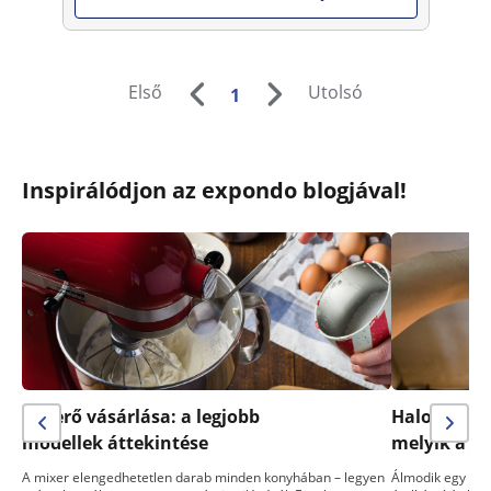
Első
Utolsó
1
Inspirálódjon az expondo blogjával!
Keverő vásárlása: a legjobb
Halogén sü
modellek áttekintése
melyik a j
A mixer elengedhetetlen darab minden konyhában – legyen
Álmodik egy telj