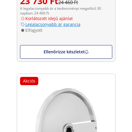
23 730 Ft
24 460 Ft
A legalacsonyabb ár a kedvezményt megelőző 30
napban: 24 460 Ft
Korlátozott idejű ajánlat
Legalacsonyabb ár garancia
Elfogyott
Ellenőrizze készletet
Akciós