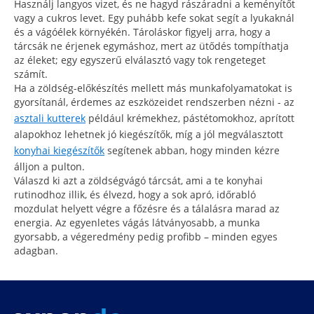
Használj langyos vizet, és ne hagyd rászáradni a keményítőt
vagy a cukros levet. Egy puhább kefe sokat segít a lyukaknál
és a vágóélek környékén. Tároláskor figyelj arra, hogy a
tárcsák ne érjenek egymáshoz, mert az ütődés tompíthatja
az éleket; egy egyszerű elválasztó vagy tok rengeteget
számít.
Ha a zöldség-előkészítés mellett más munkafolyamatokat is
gyorsítanál, érdemes az eszközeidet rendszerben nézni - az
asztali kutterek
például krémekhez, pástétomokhoz, aprított
alapokhoz lehetnek jó kiegészítők, míg a jól megválasztott
konyhai kiegészítők
segítenek abban, hogy minden kézre
álljon a pulton.
Válaszd ki azt a zöldségvágó tárcsát, ami a te konyhai
rutinodhoz illik, és élvezd, hogy a sok apró, időrabló
mozdulat helyett végre a főzésre és a tálalásra marad az
energia. Az egyenletes vágás látványosabb, a munka
gyorsabb, a végeredmény pedig profibb – minden egyes
adagban.