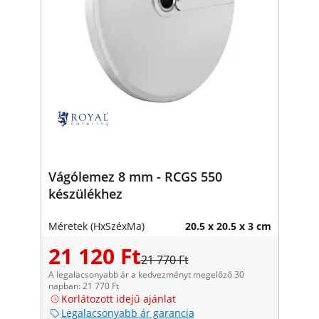
Vágólemez 8 mm - RCGS 550
készülékhez
Méretek (HxSzéxMa)
20.5 x 20.5 x 3 cm
21 120 Ft
21 770 Ft
A legalacsonyabb ár a kedvezményt megelőző 30
napban: 21 770 Ft
Korlátozott idejű ajánlat
Legalacsonyabb ár garancia