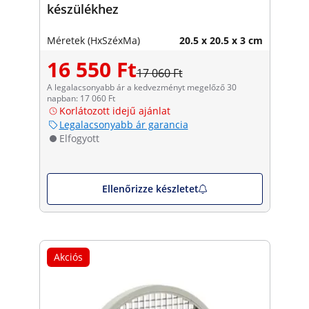
készülékhez
Méretek (HxSzéxMa)
20.5 x 20.5 x 3 cm
16 550 Ft
17 060 Ft
A legalacsonyabb ár a kedvezményt megelőző 30
napban: 17 060 Ft
Korlátozott idejű ajánlat
Legalacsonyabb ár garancia
Elfogyott
Ellenőrizze készletet
Akciós