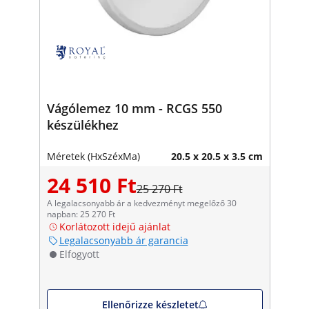
Vágólemez 10 mm - RCGS 550
készülékhez
Méretek (HxSzéxMa)
20.5 x 20.5 x 3.5 cm
24 510 Ft
25 270 Ft
A legalacsonyabb ár a kedvezményt megelőző 30
napban: 25 270 Ft
Korlátozott idejű ajánlat
Legalacsonyabb ár garancia
Elfogyott
Ellenőrizze készletet