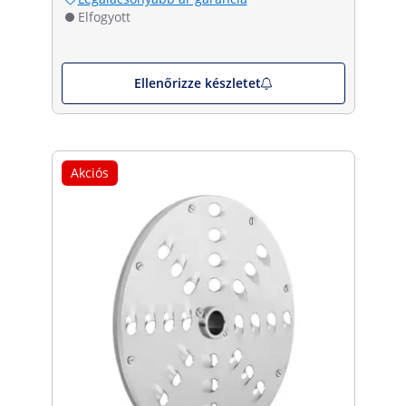
Elfogyott
Ellenőrizze készletet
Akciós