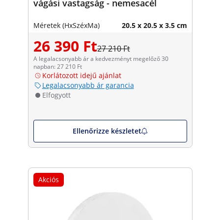
vágási vastagság - nemesacél
Méretek (HxSzéxMa)
20.5 x 20.5 x 3.5 cm
26 390 Ft
27 210 Ft
A legalacsonyabb ár a kedvezményt megelőző 30
napban: 27 210 Ft
Korlátozott idejű ajánlat
Legalacsonyabb ár garancia
Elfogyott
Ellenőrizze készletet
Akciós