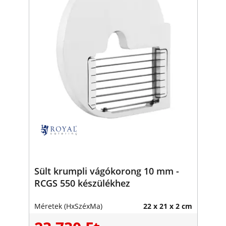
Sült krumpli vágókorong 10 mm -
RCGS 550 készülékhez
Méretek (HxSzéxMa)
22 x 21 x 2 cm