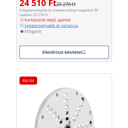
24 510 Ft
25 270 Ft
A legalacsonyabb ár a kedvezményt megelőző 30
napban: 25 270 Ft
Korlátozott idejű ajánlat
Legalacsonyabb ár garancia
Elfogyott
Ellenőrizze készletet
Akciós