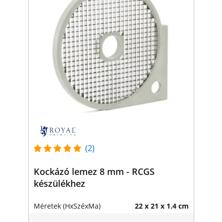
(2)
Kockázó lemez 8 mm - RCGS
készülékhez
Méretek (HxSzéxMa)
22 x 21 x 1.4 cm