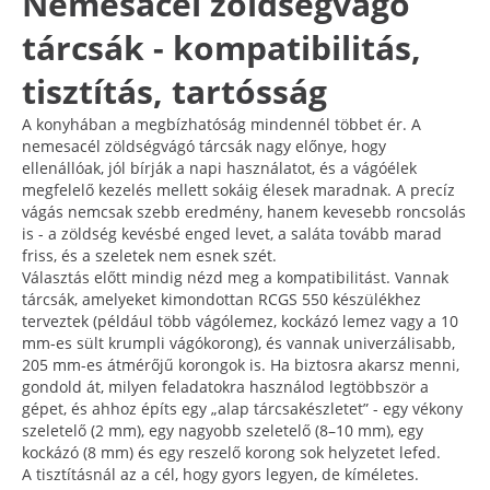
Nemesacél zöldségvágó
tárcsák - kompatibilitás,
tisztítás, tartósság
A konyhában a megbízhatóság mindennél többet ér. A
nemesacél zöldségvágó tárcsák nagy előnye, hogy
ellenállóak, jól bírják a napi használatot, és a vágóélek
megfelelő kezelés mellett sokáig élesek maradnak. A precíz
vágás nemcsak szebb eredmény, hanem kevesebb roncsolás
is - a zöldség kevésbé enged levet, a saláta tovább marad
friss, és a szeletek nem esnek szét.
Választás előtt mindig nézd meg a kompatibilitást. Vannak
tárcsák, amelyeket kimondottan RCGS 550 készülékhez
terveztek (például több vágólemez, kockázó lemez vagy a 10
mm-es sült krumpli vágókorong), és vannak univerzálisabb,
205 mm-es átmérőjű korongok is. Ha biztosra akarsz menni,
gondold át, milyen feladatokra használod legtöbbször a
gépet, és ahhoz építs egy „alap tárcsakészletet” - egy vékony
szeletelő (2 mm), egy nagyobb szeletelő (8–10 mm), egy
kockázó (8 mm) és egy reszelő korong sok helyzetet lefed.
A tisztításnál az a cél, hogy gyors legyen, de kíméletes.