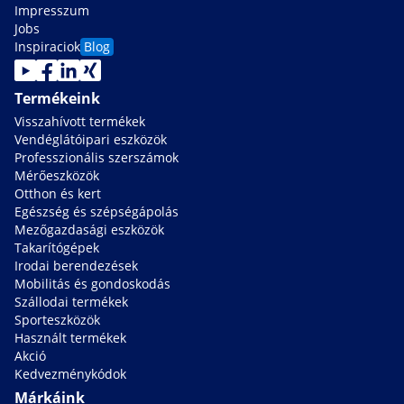
Impresszum
Jobs
Inspiraciok
Blog
Termékeink
Visszahívott termékek
Vendéglátóipari eszközök
Professzionális szerszámok
Mérőeszközök
Otthon és kert
Egészség és szépségápolás
Mezőgazdasági eszközök
Takarítógépek
Irodai berendezések
Mobilitás és gondoskodás
Szállodai termékek
Sporteszközök
Használt termékek
Akció
Kedvezménykódok
Márkáink