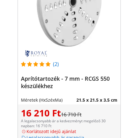
(2)
Aprítótartozék - 7 mm - RCGS 550
készülékhez
Méretek (HxSzéxMa)
21.5 x 21.5 x 3.5 cm
16 210 Ft
16 710 Ft
A legalacsonyabb ár a kedvezményt megelőző 30
napban: 16 710 Ft
Korlátozott idejű ajánlat
Legalacsonyabb ár garancia