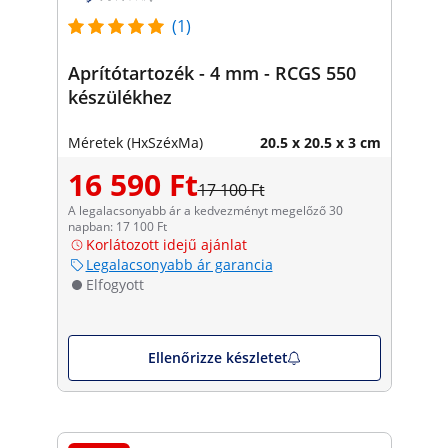
(1)
Aprítótartozék - 4 mm - RCGS 550
készülékhez
Méretek (HxSzéxMa)
20.5 x 20.5 x 3 cm
16 590 Ft
17 100 Ft
A legalacsonyabb ár a kedvezményt megelőző 30
napban: 17 100 Ft
Korlátozott idejű ajánlat
Legalacsonyabb ár garancia
Elfogyott
Ellenőrizze készletet