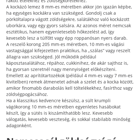
rakott ételekhez és zöldségköretekhez.
A kockázó lemez 8 mm-es méretben akkor jön igazán képbe,
ha egységes kockákra van szükséged. Gondolj csak a
pörköltalapra vágott zöldségekre, salátákhoz való kockázott
uborkára, vagy egy gyors salsára. Az azonos méret nemcsak
esztétikus, hanem egyenletesebb hőkezelést ad, így
kevesebb lesz a túlfőtt vagy épp roppanósan nyers darab.
A reszelő korong 205 mm-es méretben, 10 mm-es vágási
vastagsággal kifejezetten praktikus, ha „szálas” vagy reszelt
állagra van szükséged. Jól működik például
káposztasalátához, répához, cukkinihez, de akár sajthoz is,
ha gyorsan szeretnél nagy mennyiséget előkészíteni.
Emellett az aprítótartozékok (például 4 mm-es vagy 7 mm-es
kivitelben) remek átmenetet adnak a szelet és a kocka között,
amikor finomabb darabolás kell töltelékekhez, fasírthoz vagy
zöldségpogácsához.
Ha a klasszikus kedvencre készülsz, a sült krumpli
vágókorong 10 mm-es méretben egyenletes hasábokat
készít, így a sütés is kiszámíthatóbb lesz. Kevesebb
válogatás, kevesebb veszteség, és sokkal stabilabb minőség
adagonként.