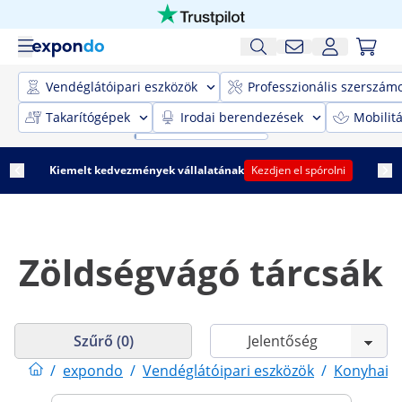
Vendéglátóipari eszközök
Professzionális szerszám
Takarítógépek
Irodai berendezések
Mobilit
Kiemelt kedvezmények vállalatának
Kezdjen el spórolni
Zöldségvágó tárcsák
Szűrő (0)
/
expondo
/
Vendéglátóipari eszközök
/
Konyhai 