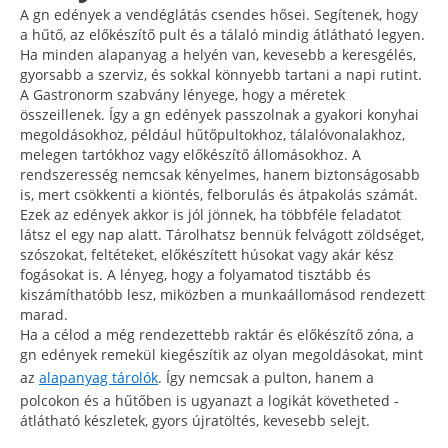
A gn edények a vendéglátás csendes hősei. Segítenek, hogy
a hűtő, az előkészítő pult és a tálaló mindig átlátható legyen.
Ha minden alapanyag a helyén van, kevesebb a keresgélés,
gyorsabb a szerviz, és sokkal könnyebb tartani a napi rutint.
A Gastronorm szabvány lényege, hogy a méretek
összeillenek. Így a gn edények passzolnak a gyakori konyhai
megoldásokhoz, például hűtőpultokhoz, tálalóvonalakhoz,
melegen tartókhoz vagy előkészítő állomásokhoz. A
rendszeresség nemcsak kényelmes, hanem biztonságosabb
is, mert csökkenti a kiöntés, felborulás és átpakolás számát.
Ezek az edények akkor is jól jönnek, ha többféle feladatot
látsz el egy nap alatt. Tárolhatsz bennük felvágott zöldséget,
szószokat, feltéteket, előkészített húsokat vagy akár kész
fogásokat is. A lényeg, hogy a folyamatod tisztább és
kiszámíthatóbb lesz, miközben a munkaállomásod rendezett
marad.
Ha a célod a még rendezettebb raktár és előkészítő zóna, a
gn edények remekül kiegészítik az olyan megoldásokat, mint
az
alapanyag tárolók
. Így nemcsak a pulton, hanem a
polcokon és a hűtőben is ugyanazt a logikát követheted -
átlátható készletek, gyors újratöltés, kevesebb selejt.