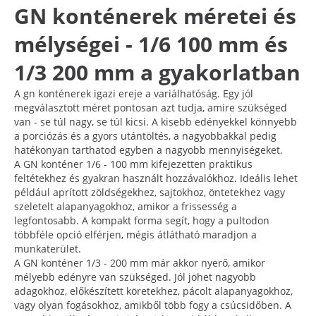
GN konténerek méretei és
mélységei - 1/6 100 mm és
1/3 200 mm a gyakorlatban
A gn konténerek igazi ereje a variálhatóság. Egy jól
megválasztott méret pontosan azt tudja, amire szükséged
van - se túl nagy, se túl kicsi. A kisebb edényekkel könnyebb
a porciózás és a gyors utántöltés, a nagyobbakkal pedig
hatékonyan tarthatod egyben a nagyobb mennyiségeket.
A GN konténer 1/6 - 100 mm kifejezetten praktikus
feltétekhez és gyakran használt hozzávalókhoz. Ideális lehet
például aprított zöldségekhez, sajtokhoz, öntetekhez vagy
szeletelt alapanyagokhoz, amikor a frissesség a
legfontosabb. A kompakt forma segít, hogy a pultodon
többféle opció elférjen, mégis átlátható maradjon a
munkaterület.
A GN konténer 1/3 - 200 mm már akkor nyerő, amikor
mélyebb edényre van szükséged. Jól jöhet nagyobb
adagokhoz, előkészített köretekhez, pácolt alapanyagokhoz,
vagy olyan fogásokhoz, amikből több fogy a csúcsidőben. A