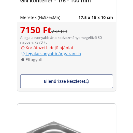
GN konténer - 1/6 - 100 mm
Méretek (HxSzéxMa)
17.5 x 16 x 10 cm
7150 Ft
7370 Ft
A legalacsonyabb ár a kedvezményt megelőző 30
napban: 7370 Ft
Korlátozott idejű ajánlat
Legalacsonyabb ár garancia
Elfogyott
Ellenőrizze készletet