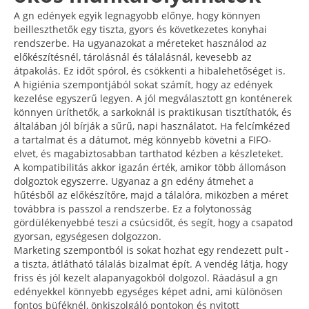
A gn edények egyik legnagyobb előnye, hogy könnyen
beilleszthetők egy tiszta, gyors és következetes konyhai
rendszerbe. Ha ugyanazokat a méreteket használod az
előkészítésnél, tárolásnál és tálalásnál, kevesebb az
átpakolás. Ez időt spórol, és csökkenti a hibalehetőséget is.
A higiénia szempontjából sokat számít, hogy az edények
kezelése egyszerű legyen. A jól megválasztott gn konténerek
könnyen üríthetők, a sarkoknál is praktikusan tisztíthatók, és
általában jól bírják a sűrű, napi használatot. Ha felcímkézed
a tartalmat és a dátumot, még könnyebb követni a FIFO-
elvet, és magabiztosabban tarthatod kézben a készleteket.
A kompatibilitás akkor igazán érték, amikor több állomáson
dolgoztok egyszerre. Ugyanaz a gn edény átmehet a
hűtésből az előkészítőre, majd a tálalóra, miközben a méret
továbbra is passzol a rendszerbe. Ez a folytonosság
gördülékenyebbé teszi a csúcsidőt, és segít, hogy a csapatod
gyorsan, egységesen dolgozzon.
Marketing szempontból is sokat hozhat egy rendezett pult -
a tiszta, átlátható tálalás bizalmat épít. A vendég látja, hogy
friss és jól kezelt alapanyagokból dolgozol. Ráadásul a gn
edényekkel könnyebb egységes képet adni, ami különösen
fontos büféknél, önkiszolgáló pontokon és nyitott