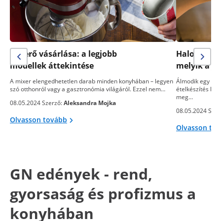
Keverő vásárlása: a legjobb
Halogén sü
modellek áttekintése
melyik a j
A mixer elengedhetetlen darab minden konyhában – legyen
Álmodik egy telj
szó otthonról vagy a gasztronómia világáról. Ezzel nem…
ételkészítés kön
meg…
08.05.2024 Szerző:
Aleksandra Mojka
08.05.2024 Szer
Olvasson tovább
Olvasson to
GN edények - rend,
gyorsaság és profizmus a
konyhában