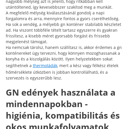
nagyobb mélység azt is jelenti, hogy ritkábban kell
utántöltened, így kevesebbszer szakítod meg a munkát.
A megfelelő mélység kiválasztásánál gondolj a napi
forgalomra és arra, mennyire fontos a gyors cserélhetőség.
Ha sok a vendég, a mélyebb gn konténer stabilabb készletet
ad. Ha viszont többféle tételt tartasz egyszerre és gyakran
frissítesz, a kisebb méret gyorsabb forgást és frissebb
megjelenést támogat.
Ha nemcsak tárolsz, hanem szállítasz is, akkor érdemes a gn
konténereket úgy tervezni, hogy könnyen mozoghassanak a
konyha és a kiszolgálás között. Ilyen helyzetekben sokat
segíthetnek a
thermoládák
, mert a kész vagy félkész ételek
hőmérséklete útközben is jobban kontrollálható, és a
szervezés is egyszerűbb lesz.
GN edények használata a
mindennapokban -
higiénia, kompatibilitás és
okos munkafolyamatok