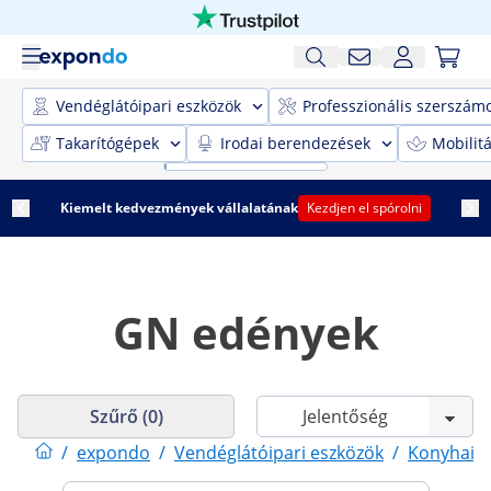
Vendéglátóipari eszközök
Professzionális szerszám
Takarítógépek
Irodai berendezések
Mobilit
Kiemelt kedvezmények vállalatának
Kezdjen el spórolni
GN edények
Szűrő (0)
/
expondo
/
Vendéglátóipari eszközök
/
Konyhai 