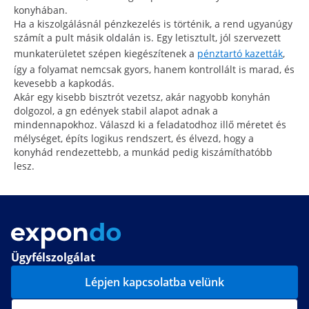
konyhában.
Ha a kiszolgálásnál pénzkezelés is történik, a rend ugyanúgy
számít a pult másik oldalán is. Egy letisztult, jól szervezett
munkaterületet szépen kiegészítenek a
pénztartó kazetták
,
így a folyamat nemcsak gyors, hanem kontrollált is marad, és
kevesebb a kapkodás.
Akár egy kisebb bisztrót vezetsz, akár nagyobb konyhán
dolgozol, a gn edények stabil alapot adnak a
mindennapokhoz. Válaszd ki a feladatodhoz illő méretet és
mélységet, építs logikus rendszert, és élvezd, hogy a
konyhád rendezettebb, a munkád pedig kiszámíthatóbb
lesz.
Ügyfélszolgálat
Lépjen kapcsolatba velünk