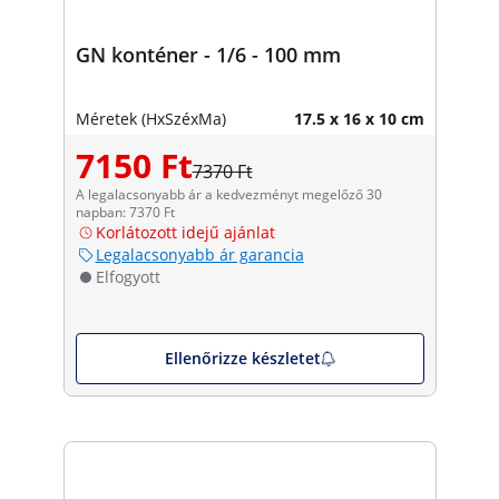
GN konténer - 1/6 - 100 mm
Méretek (HxSzéxMa)
17.5 x 16 x 10 cm
7150 Ft
7370 Ft
A legalacsonyabb ár a kedvezményt megelőző 30
napban: 7370 Ft
Korlátozott idejű ajánlat
Legalacsonyabb ár garancia
Elfogyott
Ellenőrizze készletet