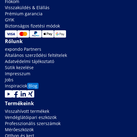
Fiókom
Visszaküldés & Elállás
Prémium garancia
GYIK
Biztonságos fizetési módok
Rólunk
expondo Partners
Általános szerződési feltételek
Adatvédelmi tájékoztató
Sütik kezelése
Impresszum
Jobs
Inspiraciok
Blog
Termékeink
Visszahívott termékek
Vendéglátóipari eszközök
Professzionális szerszámok
Mérőeszközök
Otthon és kert