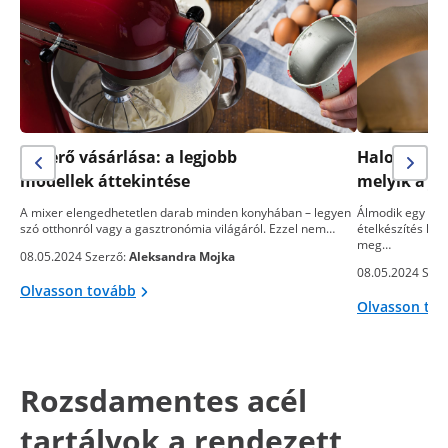
Keverő vásárlása: a legjobb
Halogén sü
modellek áttekintése
melyik a j
A mixer elengedhetetlen darab minden konyhában – legyen
Álmodik egy telj
szó otthonról vagy a gasztronómia világáról. Ezzel nem…
ételkészítés kön
meg…
08.05.2024 Szerző:
Aleksandra Mojka
08.05.2024 Szer
Olvasson tovább
Olvasson to
Rozsdamentes acél
tartályok a rendezett,