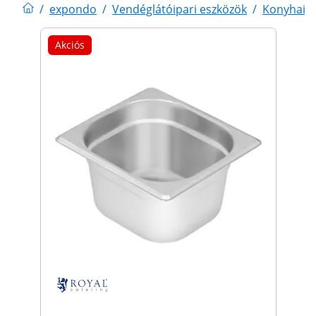
/
expondo
/
Vendéglátóipari eszközök
/
Konyhai 
Akciós