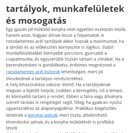
tartályok, munkafelületek
és mosogatás
Egy igazán jól működő konyha nem egyetlen eszközön múlik,
hanem azon, hogyan állnak össze a folyamatok. A
rozsdamentes acél tartályok akkor hozzák a maximumot, ha
a tárolás és az előkészítés környezete is logikus. Stabil
munkafelületekkel könnyebb porciózni, gyorsabb a
csapatmunka, és egyszerűbb tisztán tartani a zónákat. Ha a
berendezésben is gondolkodsz, érdemes megnézned a
rozsdamentes acél bútorok
lehetőségeit, mert jól
illeszkednek a tartályos rendszerekhez.
A hely kihasználása sokszor döntő. Ha a tartályoknak
megvan a kijelölt helyük, csökken a keresgélés, nő a tempó,
és könnyebb tartani a rendet. Ebben a falra vagy állványra
szerelt tárolás is rengeteget segít, főleg, ha gyakran nyúlsz
ugyanazokhoz az alapanyagokhoz. Praktikus kiegészítés
lehetnek a
konyhai polcok
, mert tiszta, áttekinthető
elrendezést adnak, és a konyha működését is profibbá
teszik.