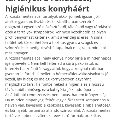
higiénikus konyháért
A rozsdamentes acél tartályok akkor jönnek igazán jól,
amikor gyorsan, tisztán és kiszámíthatóan szeretnél
dolgozni. Legyen szó előkészítésről, tálalásról vagy tárolásról,
ezek a tartályok strapabírók, könnyen kezelhetők, és olyan
profi benyomást keltenek, amit a vendég is érez. A sima
felületnek köszönhetően a tisztítás gyors, a szagok és
színeződések pedig kevésbé tapadnak meg rajta, mint sok
más anyagon.
A rozsdamentes acél nagy előnye, hogy bírja a mindennapos
igénybevételt. Nem kell féltened a sűrű pakolástól, az
intenzív használattól, vagy attól, hogy a konyhai rutinban
gyorsan “elfárad”. Emellett a hőmérséklet-változásokat is jól
kezeli, így hideg és meleg környezetben egyaránt
megbízható társ. Ha fontos neked a higiénia és a hosszú
távú, stabil minőség, ez a kategória jó kiindulópont.
Az átlátható rendszerezés nem luxus, hanem időnyereség.
Ha minden alapanyag, feltét vagy előkészített komponens a
helyén van, kevesebb a kapkodás, kevesebb a hibalehetőség,
és könnyebb tartani az állandó színvonalat. A rozsdamentes
tartályok ebben segítenek - egyszerű formák, praktikus