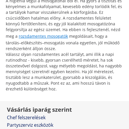
A higiénia végül a mosogatónál dől el. Ha gyors a tisztítás és
kényelmes a munkafolyamat, kevesebb edény torlódik fel, és
a tartályok hamar visszakerülnek a körforgásba. Ez
csúcsidőben hatalmas előny. A rozsdamentes felületet
könnyű fertőtleníteni, és egy jól kialakított mosogatózóna
felgyorsítja az egész üzemet. Ha ebben is fejlesztenél, nézd
meg a
rozsdamentes mosogatók
megoldásait, hogy a
tárolás–előkészítés–mosogatás vonala egyetlen, jól működő
rendszerként álljon össze.
Válassz olyan rozsdamentes acél tartályt, ami illik a napi
rutinodhoz - kisebb, gyorsan cserélhető méretet, ha sok
összetevővel dolgozol, vagy mélyebb megoldást, ha nagyobb
mennyiséget szeretnél egyben kezelni. Ha jól méretezel,
tisztább lesz a munkaterület, gyorsabb a kiszolgálás, és
nyugodtabb a műszak. Pont ez az, ami hosszú távon is
érezhető különbséget hoz.
Vásárlás iparág szerint
Chef felszerelések
Partyszerviz eszközök