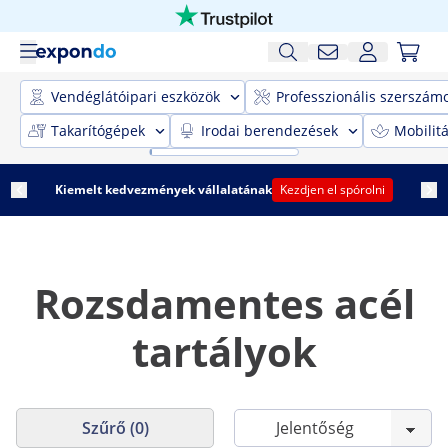
Vendéglátóipari eszközök
Professzionális szerszám
Takarítógépek
Irodai berendezések
Mobilit
Kiemelt kedvezmények vállalatának
Kezdjen el spórolni
Rozsdamentes acél
tartályok
Szűrő (0)