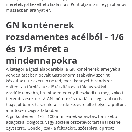
méretek, jól kezelhető kialakítás. Pont olyan, ami egy rohanós
műszakban aranyat ér.
GN konténerek
rozsdamentes acélból - 1/6
és 1/3 méret a
mindennapokra
A kategória igazi alapdarabjai a GN konténerek, amelyek a
vendéglátásban bevált Gastronorm szabvány szerint
készülnek. Ez azért jó neked, mert könnyebb rendszert
építeni - a tárolás, az előkészítés és a tálalás sokkal
gördülékenyebb, ha minden edény illeszkedik a megszokott
berendezésekhez. A GN méretezés ráadásul segít abban is,
hogy jobban kihasználd a rendelkezésre álló helyet a pulton,
a hűtőben vagy a tálalóban.
A gn konténer - 1/6 - 100 mm remek választás, ha kisebb
adagokkal dolgozol, vagy sokféle összetevőt tartanál kéznél
egyszerre. Gondolj csak a feltétekre, szószokra, aprított