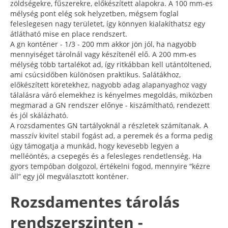
zöldségekre, fűszerekre, előkészített alapokra. A 100 mm-es
mélység pont elég sok helyzetben, mégsem foglal
feleslegesen nagy területet, így könnyen kialakíthatsz egy
átlátható mise en place rendszert.
A gn konténer - 1/3 - 200 mm akkor jön jól, ha nagyobb
mennyiséget tárolnál vagy készítenél elő. A 200 mm-es
mélység több tartalékot ad, így ritkábban kell utántöltened,
ami csúcsidőben különösen praktikus. Salátákhoz,
előkészített köretekhez, nagyobb adag alapanyaghoz vagy
tálalásra váró elemekhez is kényelmes megoldás, miközben
megmarad a GN rendszer előnye - kiszámítható, rendezett
és jól skálázható.
A rozsdamentes GN tartályoknál a részletek számítanak. A
masszív kivitel stabil fogást ad, a peremek és a forma pedig
úgy támogatja a munkád, hogy kevesebb legyen a
melléöntés, a csepegés és a felesleges rendetlenség. Ha
gyors tempóban dolgozol, értékelni fogod, mennyire “kézre
áll” egy jól megválasztott konténer.
Rozsdamentes tárolás
rendszerszinten -