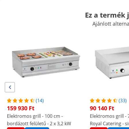
Ez a termék j
Ajánlott altern
Vásári kellékek
Főzőgépek
Vendéglátóipari konyhabútorok
K
Hűtők
Bár felszerelések
Hentes kellékek
Mosogatási technol
Kiemelt kedvezmények vállalatának
Kezdjen el spórolni
/
expondo
/
Vendéglátóipari eszközök
/
Főzőgépe
Nincs
Legyen Ön az első, aki értékeli
ezt a terméket
értékelés
|
Termékszám:
EX10013396
Modell:
RCEG-40/700CS
(14)
(33)
Elektromos sütőlap - 5,4 kW - sima
159 930 Ft
90 140 Ft
- alapszekrény - Royal Catering
Elektromos grill - 100 cm -
Elektromos grill -
bordázott felületű - 2 x 3,2 kW
Royal Catering - s
1/5